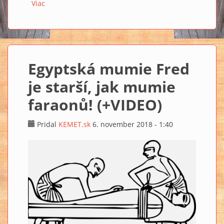
Viac
o Nalezena tajná hrobka boha Osirise (+VIDEO)
Egyptská mumie Fred
je starší, jak mumie
faraonů! (+VIDEO)
Pridal
KEMET.sk
6. november 2018 - 1:40