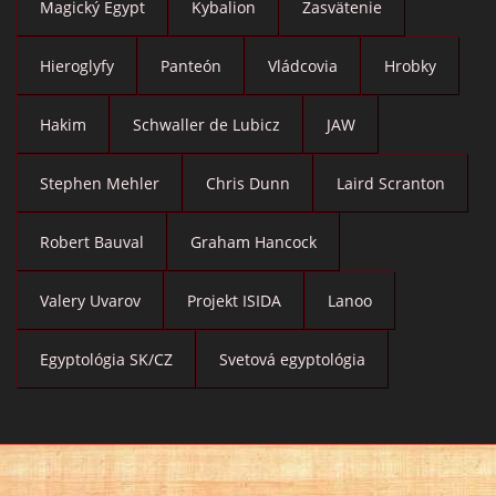
Magický Egypt
Kybalion
Zasvätenie
Hieroglyfy
Panteón
Vládcovia
Hrobky
Hakim
Schwaller de Lubicz
JAW
Stephen Mehler
Chris Dunn
Laird Scranton
Robert Bauval
Graham Hancock
Valery Uvarov
Projekt ISIDA
Lanoo
Egyptológia SK/CZ
Svetová egyptológia