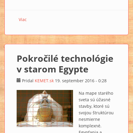
Viac
o Záhadná múmia z hrobky KV55
Pokročilé technológie
v starom Egypte
Pridal
KEMET.sk
19. september 2016 - 0:28
Na mape starého
sveta sú úžasné
stavby, ktoré sú
svojou štruktúrou
nesmierne
komplexné.
Egypťania a