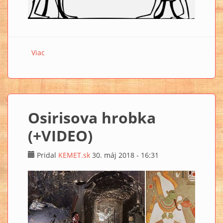
Viac
o Egyptská mumie Fred je starší, jak mumie faraonů!
(+VIDEO)
Osirisova hrobka
(+VIDEO)
Pridal
KEMET.sk
30. máj 2018 - 16:31