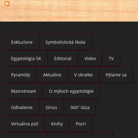
Exkluzívne
Symbolistická škola
Egyptológia SK
Editorial
Video
TV
Pyramídy
Aktuálne
V skratke
Pýtame sa
Mainstream
O mýtoch egyptológie
Odhalenie
Sírius
360° Gíza
Virtuálna púť
Knihy
Pozri