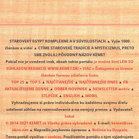
STAROVEKÝ EGYPT KOMPLEXNE A V SÚVISLOSTIACH ▲ Vyše 1000
článkov a videí ▲ CTÍME STAROVEKÉ TRADÍCIE A MYSTICIZMUS, PRETO
SME ZVOLILI PÔVODNÝ NÁZOV KEMET
Pokiaľ nie je uvedené inak, obsah tohto portálu
je možné šíriť LEN SO
SÚHLASOM REDAKCIE WWW.KEMET.SK! » VIAC « Ďakujeme za šírenie
článkov formou zdieľania linku
TOP 25
▲
TOP 5
▲
NAJČÍTANEJŠIE
▲
NAJČÍTANEJŠIE DNES
▲
FB
AKTUALIZUJEME DENNE
▲
ODBER NOVINIEK
▲
NEWSLETTER archív
▲
STĹPČEK
▲
ENGLISH
▲
MOBIL
Vyhradzujeme si právo individuálne ku každému svojmu dielu
udeľovať súhlas na rozmnožovanie a na verejný prenos ▲ Vydavateľ:
Sokol
© 2014-2021 KEMET.sk Všetky práva vyhradené
▲ E-mail:
kemet@cez-
okno.net
▲ Neprešlo jazykovou úpravou ▲
Bežíme na Drupale
Tento portál využíva
» cookies
. Používaním portálu s tým vyjadrujete