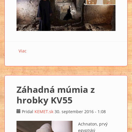
Viac
o Osirisova hrobka (+VIDEO)
Záhadná múmia z
hrobky KV55
Pridal
KEMET.sk
30. september 2016 - 1:08
Achnaton, prvý
egyptský