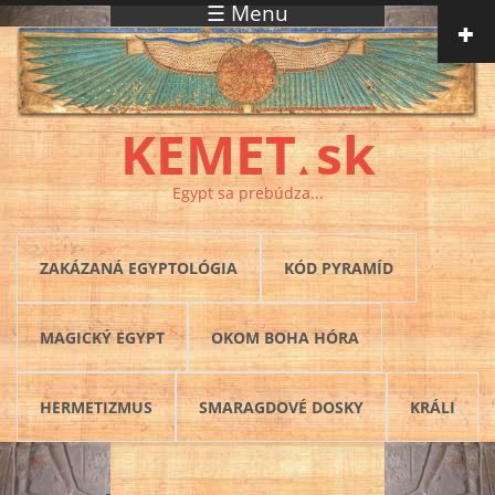
☰ Menu
Skočiť na hlavný obsah
KEMET
sk
▲
Egypt sa prebúdza...
ZAKÁZANÁ EGYPTOLÓGIA
KÓD PYRAMÍD
MAGICKÝ EGYPT
OKOM BOHA HÓRA
HERMETIZMUS
SMARAGDOVÉ DOSKY
KRÁLI