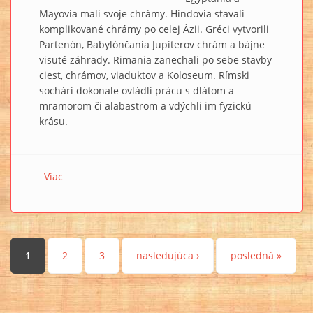
Mayovia mali svoje chrámy. Hindovia stavali
komplikované chrámy po celej Ázii. Gréci vytvorili
Partenón, Babylónčania Jupiterov chrám a bájne
visuté záhrady. Rimania zanechali po sebe stavby
ciest, chrámov, viaduktov a Koloseum. Rímski
sochári dokonale ovládli prácu s dlátom a
mramorom či alabastrom a vdýchli im fyzickú
krásu.
Viac
o Pokročilé technológie v starom Egypte
Stránky
1
2
3
nasledujúca ›
posledná »