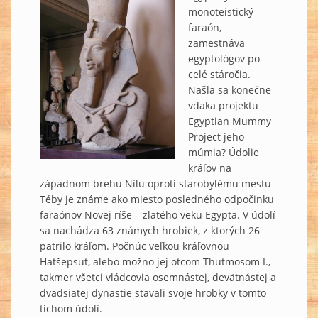
monoteistický
faraón,
zamestnáva
egyptológov po
celé stáročia.
Našla sa konečne
vďaka projektu
Egyptian Mummy
Project jeho
múmia? Údolie
kráľov na
západnom brehu Nílu oproti starobylému mestu
Téby je známe ako miesto posledného odpočinku
faraónov Novej ríše – zlatého veku Egypta. V údolí
sa nachádza 63 známych hrobiek, z ktorých 26
patrilo kráľom. Počnúc veľkou kráľovnou
Hatšepsut, alebo možno jej otcom Thutmosom I.,
takmer všetci vládcovia osemnástej, devätnástej a
dvadsiatej dynastie stavali svoje hrobky v tomto
tichom údolí.