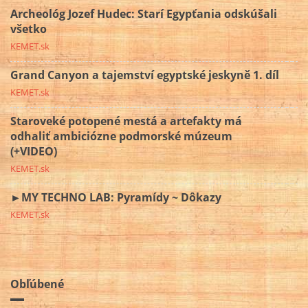
Archeológ Jozef Hudec: Starí Egypťania odskúšali
všetko
KEMET.sk
Grand Canyon a tajemství egyptské jeskyně 1. díl
KEMET.sk
Staroveké potopené mestá a artefakty má
odhaliť ambiciózne podmorské múzeum
(+VIDEO)
KEMET.sk
►MY TECHNO LAB: Pyramídy ~ Dôkazy
KEMET.sk
Obľúbené