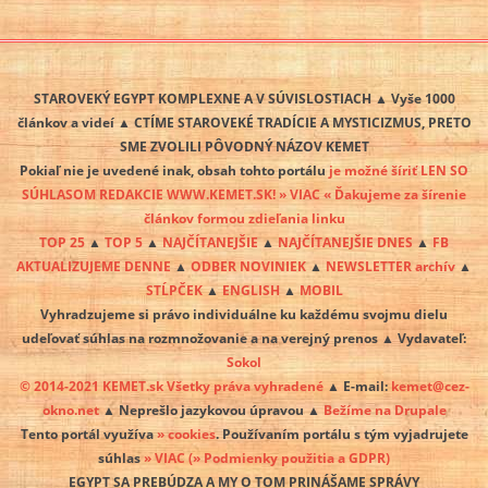
STAROVEKÝ EGYPT KOMPLEXNE A V SÚVISLOSTIACH ▲ Vyše 1000
článkov a videí ▲ CTÍME STAROVEKÉ TRADÍCIE A MYSTICIZMUS, PRETO
SME ZVOLILI PÔVODNÝ NÁZOV KEMET
Pokiaľ nie je uvedené inak, obsah tohto portálu
je možné šíriť LEN SO
SÚHLASOM REDAKCIE WWW.KEMET.SK! » VIAC « Ďakujeme za šírenie
článkov formou zdieľania linku
TOP 25
▲
TOP 5
▲
NAJČÍTANEJŠIE
▲
NAJČÍTANEJŠIE DNES
▲
FB
AKTUALIZUJEME DENNE
▲
ODBER NOVINIEK
▲
NEWSLETTER archív
▲
STĹPČEK
▲
ENGLISH
▲
MOBIL
Vyhradzujeme si právo individuálne ku každému svojmu dielu
udeľovať súhlas na rozmnožovanie a na verejný prenos ▲ Vydavateľ:
Sokol
© 2014-2021 KEMET.sk Všetky práva vyhradené
▲ E-mail:
kemet@cez-
okno.net
▲ Neprešlo jazykovou úpravou ▲
Bežíme na Drupale
Tento portál využíva
» cookies
. Používaním portálu s tým vyjadrujete
súhlas
» VIAC
(» Podmienky použitia a GDPR)
EGYPT SA PREBÚDZA A MY O TOM PRINÁŠAME SPRÁVY