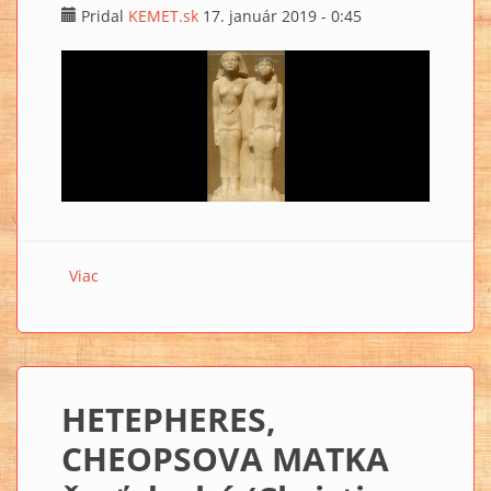
Pridal
KEMET.sk
17. január 2019 - 0:45
Viac
o ZÁHADNÁ MERESANCH (Christian Jacq: EGYPŤANKY
– Portréty žien faraónskeho Egypta)
HETEPHERES,
CHEOPSOVA MATKA