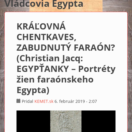
Vládcovia Egypta
KRÁĽOVNÁ
CHENTKAVES,
ZABUDNUTÝ FARAÓN?
(Christian Jacq:
EGYPŤANKY – Portréty
žien faraónskeho
Egypta)
Pridal
KEMET.sk
6. február 2019 - 2:07