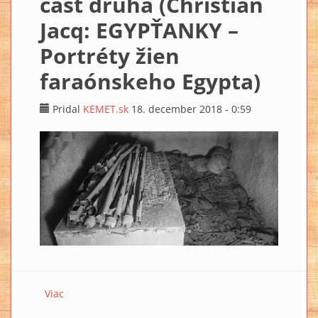
časť druhá (Christian
Jacq: EGYPŤANKY –
Portréty žien
faraónskeho Egypta)
Pridal
KEMET.sk
18. december 2018 - 0:59
Viac
o HETEPHERES, CHEOPSOVA MATKA časť druhá
(Christian Jacq: EGYPŤANKY – Portréty žien