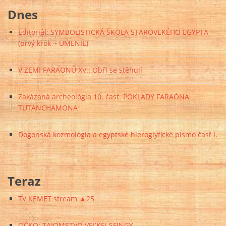
Dnes
Editoriál: SYMBOLISTICKÁ ŠKOLA STAROVEKÉHO EGYPTA
(prvý krok ~ UMENIE)
V ZEMI FARAONŮ XV.: Obři se stěhují
Zakázaná archeológia 10. časť: POKLADY FARAÓNA
TUTANCHAMONA
Dogonská kozmológia a egyptské hieroglyfické písmo časť I.
Teraz
TV KEMET stream ▲25
OČKO: TAJOMSTVO VEĽKEJ SFINGY