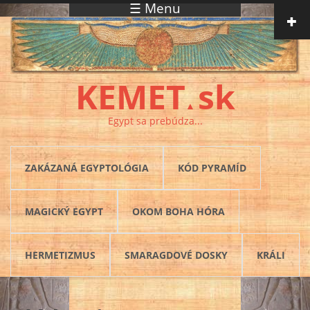
☰ Menu
Skočiť na hlavný obsah
KEMET
sk
▲
Egypt sa prebúdza...
ZAKÁZANÁ EGYPTOLÓGIA
KÓD PYRAMÍD
MAGICKÝ EGYPT
OKOM BOHA HÓRA
HERMETIZMUS
SMARAGDOVÉ DOSKY
KRÁLI