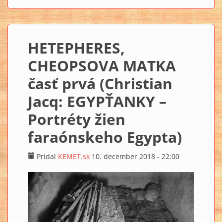
faraónskeho Egypta)
HETEPHERES,
CHEOPSOVA MATKA
časť prvá (Christian
Jacq: EGYPŤANKY –
Portréty žien
faraónskeho Egypta)
Pridal
KEMET.sk
10. december 2018 - 22:00