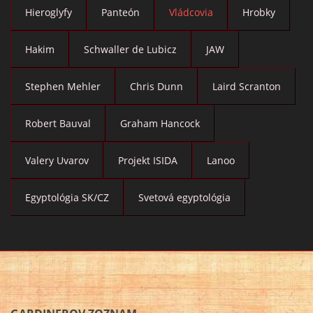
Hieroglyfy
Panteón
Vládcovia
Hrobky
Hakim
Schwaller de Lubicz
JAW
Stephen Mehler
Chris Dunn
Laird Scranton
Robert Bauval
Graham Hancock
Valery Uvarov
Projekt ISIDA
Lanoo
Egyptológia SK/CZ
Svetová egyptológia