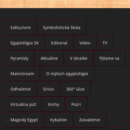
Exkluzívne
Symbolistická škola
Egyptológia SK
Editorial
Video
TV
Pyramídy
Aktuálne
V skratke
Pýtame sa
Mainstream
O mýtoch egyptológie
Odhalenie
Sírius
360° Gíza
Virtuálna púť
Knihy
Pozri
Magický Egypt
Kybalion
Zasvätenie