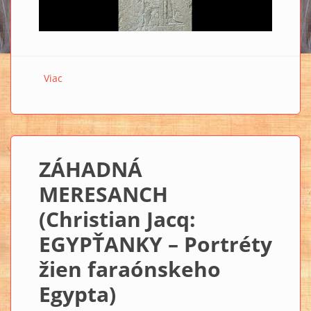
Viac
o KRÁĽOVNÁ CHENTKAVES, ZABUDNUTÝ FARAÓN?
(Christian Jacq: EGYPŤANKY – Portréty žien
faraónskeho Egypta)
ZÁHADNÁ
MERESANCH
(Christian Jacq:
EGYPŤANKY – Portréty
žien faraónskeho
Egypta)