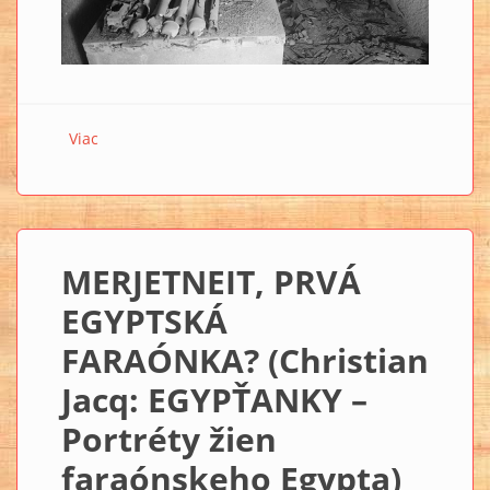
Viac
o HETEPHERES, CHEOPSOVA MATKA časť prvá
(Christian Jacq: EGYPŤANKY – Portréty žien
faraónskeho Egypta)
MERJETNEIT, PRVÁ
EGYPTSKÁ
FARAÓNKA? (Christian
Jacq: EGYPŤANKY –
Portréty žien
faraónskeho Egypta)