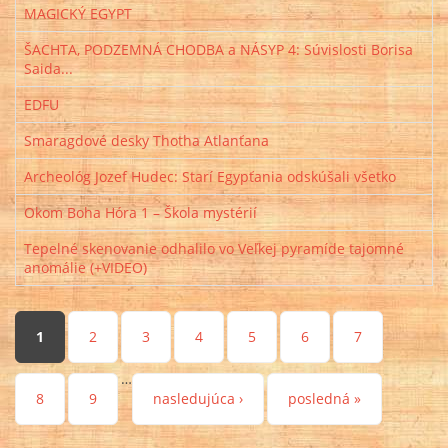
MAGICKÝ EGYPT
ŠACHTA, PODZEMNÁ CHODBA a NÁSYP 4: Súvislosti Borisa
Saida...
EDFU
Smaragdové desky Thotha Atlanťana
Archeológ Jozef Hudec: Starí Egypťania odskúšali všetko
Okom Boha Hóra 1 – Škola mystérií
Tepelné skenovanie odhalilo vo Veľkej pyramíde tajomné
anomálie (+VIDEO)
Stránky
1
2
3
4
5
6
7
…
8
9
nasledujúca ›
posledná »