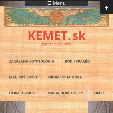
☰ Menu
Skočiť na hlavný obsah
KEMET
sk
▲
Egypt sa prebúdza...
ZAKÁZANÁ EGYPTOLÓGIA
KÓD PYRAMÍD
MAGICKÝ EGYPT
OKOM BOHA HÓRA
HERMETIZMUS
SMARAGDOVÉ DOSKY
KRÁLI