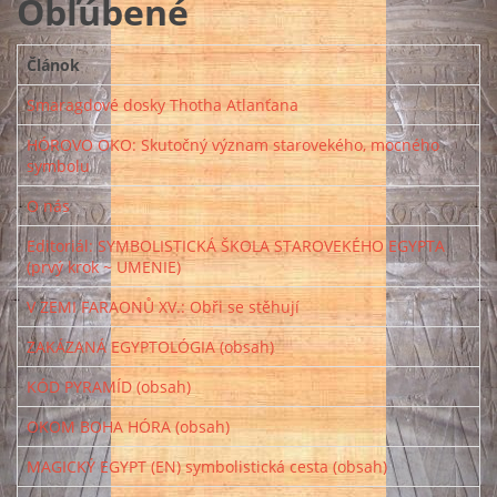
Obľúbené
Článok
Smaragdové dosky Thotha Atlanťana
HÓROVO OKO: Skutočný význam starovekého, mocného
symbolu
O nás
Editoriál: SYMBOLISTICKÁ ŠKOLA STAROVEKÉHO EGYPTA
(prvý krok ~ UMENIE)
V ZEMI FARAONŮ XV.: Obři se stěhují
ZAKÁZANÁ EGYPTOLÓGIA (obsah)
KÓD PYRAMÍD (obsah)
OKOM BOHA HÓRA (obsah)
MAGICKÝ EGYPT (EN) symbolistická cesta (obsah)