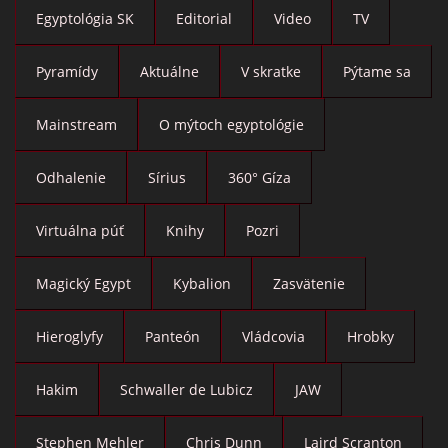
Egyptológia SK
Editorial
Video
TV
Pyramídy
Aktuálne
V skratke
Pýtame sa
Mainstream
O mýtoch egyptológie
Odhalenie
Sírius
360° Gíza
Virtuálna púť
Knihy
Pozri
Magický Egypt
Kybalion
Zasvätenie
Hieroglyfy
Panteón
Vládcovia
Hrobky
Hakim
Schwaller de Lubicz
JAW
Stephen Mehler
Chris Dunn
Laird Scranton