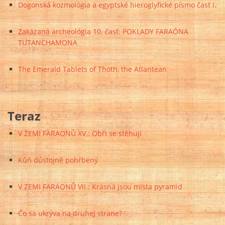
Dogonská kozmológia a egyptské hieroglyfické písmo časť I.
Zakázaná archeológia 10. časť: POKLADY FARAÓNA
TUTANCHAMONA
The Emerald Tablets of Thoth, the Atlantean
Teraz
V ZEMI FARAONŮ XV.: Obři se stěhují
Kůň důstojně pohřbený
V ZEMI FARAONŮ VII.: Krásná jsou místa pyramid
Čo sa ukrýva na druhej strane?