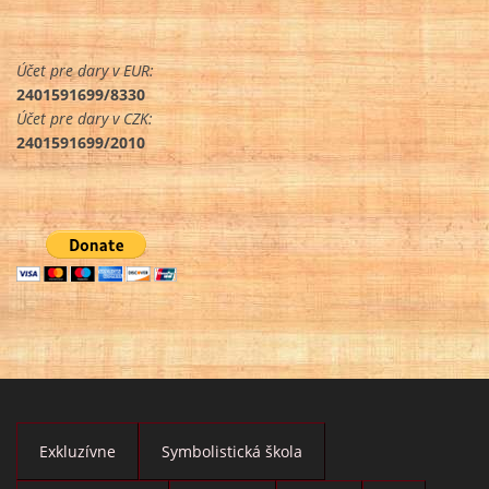
Účet pre dary v EUR:
2401591699/8330
Účet pre dary v CZK:
2401591699/2010
Exkluzívne
Symbolistická škola