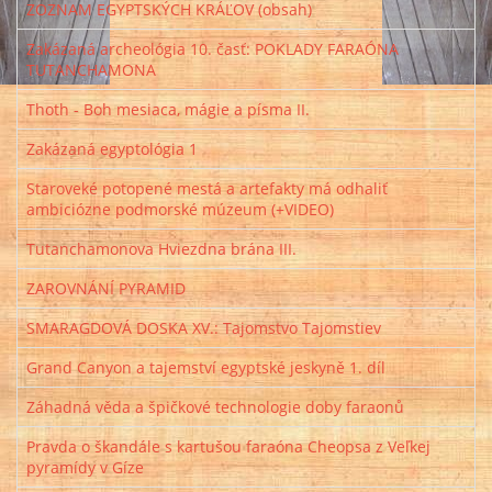
ZOZNAM EGYPTSKÝCH KRÁĽOV (obsah)
Zakázaná archeológia 10. časť: POKLADY FARAÓNA
TUTANCHAMONA
Thoth - Boh mesiaca, mágie a písma II.
Zakázaná egyptológia 1
Staroveké potopené mestá a artefakty má odhaliť
ambiciózne podmorské múzeum (+VIDEO)
Tutanchamonova Hviezdna brána III.
ZAROVNÁNÍ PYRAMID
SMARAGDOVÁ DOSKA XV.: Tajomstvo Tajomstiev
Grand Canyon a tajemství egyptské jeskyně 1. díl
Záhadná věda a špičkové technologie doby faraonů
Pravda o škandále s kartušou faraóna Cheopsa z Veľkej
pyramídy v Gíze