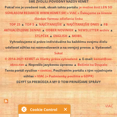
SME ZVOLILI PÔVODNÝ NÁZOV KEMET
Pokiaľ nie je uvedené inak, obsah tohto portálu
je možné šíriť LEN SO
SÚHLASOM REDAKCIE WWW.KEMET.SK! » VIAC « Ďakujeme za šírenie
článkov formou zdieľania linku
TOP 25
▲
TOP 5
▲
NAJČÍTANEJŠIE
▲
NAJČÍTANEJŠIE DNES
▲
FB
AKTUALIZUJEME DENNE
▲
ODBER NOVINIEK
▲
NEWSLETTER archív
▲
STĹPČEK
▲
ENGLISH
▲
MOBIL
Vyhradzujeme si právo individuálne ku každému svojmu dielu
udeľovať súhlas na rozmnožovanie a na verejný prenos ▲ Vydavateľ:
Sokol
© 2014-2021 KEMET.sk Všetky práva vyhradené
▲ E-mail:
kemet@cez-
okno.net
▲ Neprešlo jazykovou úpravou ▲
Bežíme na Drupale
Tento portál využíva
» cookies
. Používaním portálu s tým vyjadrujete
súhlas
» VIAC
(» Podmienky použitia a GDPR)
EGYPT SA PREBÚDZA A MY O TOM PRINÁŠAME SPRÁVY
VIAC
Cookie Control