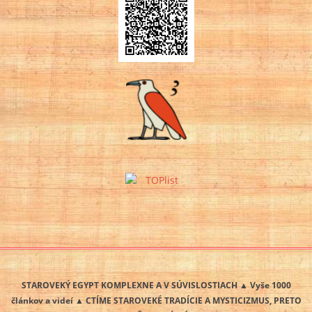
STAROVEKÝ EGYPT KOMPLEXNE A V SÚVISLOSTIACH ▲ Vyše 1000
článkov a videí ▲ CTÍME STAROVEKÉ TRADÍCIE A MYSTICIZMUS, PRETO