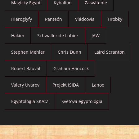
Magický Egypt
Kybalion
Zasvätenie
Hieroglyfy
Panteón
Vládcovia
Hrobky
Hakim
Schwaller de Lubicz
JAW
Stephen Mehler
Chris Dunn
Laird Scranton
Robert Bauval
Graham Hancock
Valery Uvarov
Projekt ISIDA
Lanoo
Egyptológia SK/CZ
Svetová egyptológia