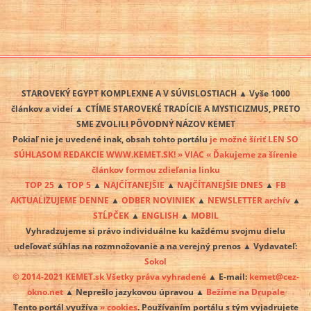
STAROVEKÝ EGYPT KOMPLEXNE A V SÚVISLOSTIACH ▲ Vyše 1000
článkov a videí ▲ CTÍME STAROVEKÉ TRADÍCIE A MYSTICIZMUS, PRETO
SME ZVOLILI PÔVODNÝ NÁZOV KEMET
Pokiaľ nie je uvedené inak, obsah tohto portálu
je možné šíriť LEN SO
SÚHLASOM REDAKCIE WWW.KEMET.SK! » VIAC « Ďakujeme za šírenie
článkov formou zdieľania linku
TOP 25
▲
TOP 5
▲
NAJČÍTANEJŠIE
▲
NAJČÍTANEJŠIE DNES
▲
FB
AKTUALIZUJEME DENNE
▲
ODBER NOVINIEK
▲
NEWSLETTER archív
▲
STĹPČEK
▲
ENGLISH
▲
MOBIL
Vyhradzujeme si právo individuálne ku každému svojmu dielu
udeľovať súhlas na rozmnožovanie a na verejný prenos ▲ Vydavateľ:
Sokol
© 2014-2021 KEMET.sk Všetky práva vyhradené
▲ E-mail:
kemet@cez-
okno.net
▲ Neprešlo jazykovou úpravou ▲
Bežíme na Drupale
Tento portál využíva
» cookies
. Používaním portálu s tým vyjadrujete