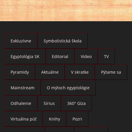
Exkluzívne
Symbolistická škola
Egyptológia SK
Editorial
Video
TV
Pyramídy
Aktuálne
V skratke
Pýtame sa
Mainstream
O mýtoch egyptológie
Odhalenie
Sírius
360° Gíza
Virtuálna púť
Knihy
Pozri