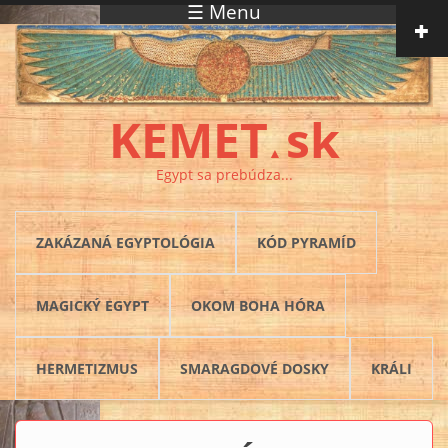
☰ Menu
Skočiť na hlavný obsah
KEMET
sk
▲
Egypt sa prebúdza...
ZAKÁZANÁ EGYPTOLÓGIA
KÓD PYRAMÍD
MAGICKÝ EGYPT
OKOM BOHA HÓRA
HERMETIZMUS
SMARAGDOVÉ DOSKY
KRÁLI