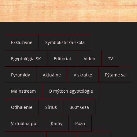
Exkluzívne
Symbolistická škola
Egyptológia SK
Editorial
Video
TV
Pyramídy
Aktuálne
V skratke
Pýtame sa
Mainstream
O mýtoch egyptológie
Odhalenie
Sírius
360° Gíza
Virtuálna púť
Knihy
Pozri