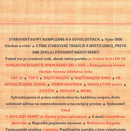
STAROVEKÝ EGYPT KOMPLEXNE A V SÚVISLOSTIACH ▲ Vyše 1000
článkov a videí ▲ CTÍME STAROVEKÉ TRADÍCIE A MYSTICIZMUS, PRETO
SME ZVOLILI PÔVODNÝ NÁZOV KEMET
Pokiaľ nie je uvedené inak, obsah tohto portálu
je možné šíriť LEN SO
SÚHLASOM REDAKCIE WWW.KEMET.SK! » VIAC « Ďakujeme za šírenie
článkov formou zdieľania linku
TOP 25
▲
TOP 5
▲
NAJČÍTANEJŠIE
▲
NAJČÍTANEJŠIE DNES
▲
FB
AKTUALIZUJEME DENNE
▲
ODBER NOVINIEK
▲
NEWSLETTER archív
▲
STĹPČEK
▲
ENGLISH
▲
MOBIL
Vyhradzujeme si právo individuálne ku každému svojmu dielu
udeľovať súhlas na rozmnožovanie a na verejný prenos ▲ Vydavateľ:
Sokol
© 2014-2021 KEMET.sk Všetky práva vyhradené
▲ E-mail:
kemet@cez-
okno.net
▲ Neprešlo jazykovou úpravou ▲
Bežíme na Drupale
Tento portál využíva
» cookies
. Používaním portálu s tým vyjadrujete