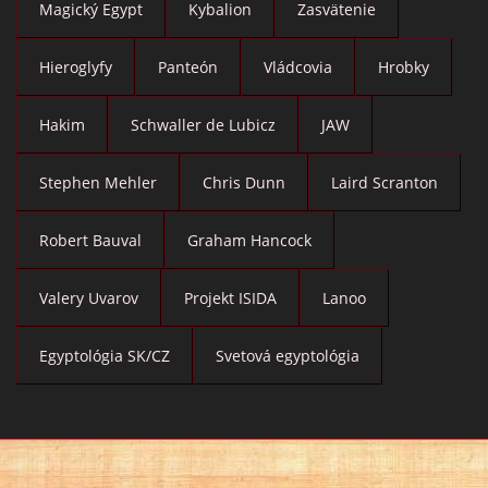
Magický Egypt
Kybalion
Zasvätenie
Hieroglyfy
Panteón
Vládcovia
Hrobky
Hakim
Schwaller de Lubicz
JAW
Stephen Mehler
Chris Dunn
Laird Scranton
Robert Bauval
Graham Hancock
Valery Uvarov
Projekt ISIDA
Lanoo
Egyptológia SK/CZ
Svetová egyptológia