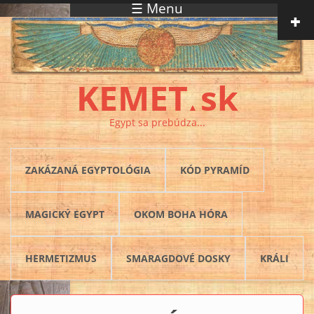
☰ Menu
Skočiť na hlavný obsah
KEMET
sk
▲
Egypt sa prebúdza...
ZAKÁZANÁ EGYPTOLÓGIA
KÓD PYRAMÍD
MAGICKÝ EGYPT
OKOM BOHA HÓRA
HERMETIZMUS
SMARAGDOVÉ DOSKY
KRÁLI