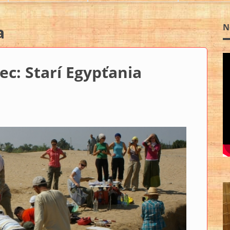
a
N
ec: Starí Egypťania