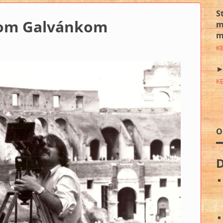
S
jom Galvánkom
m
m
K
►
K
O