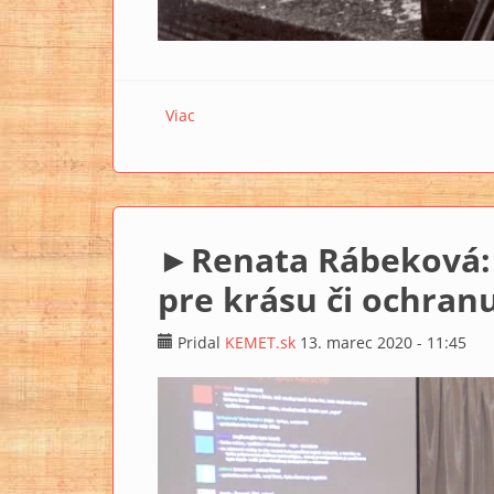
Viac
o INTERVIEW S… Jurajom Galvánkom
►Renata Rábeková: 
pre krásu či ochran
Pridal
KEMET.sk
13. marec 2020 - 11:45