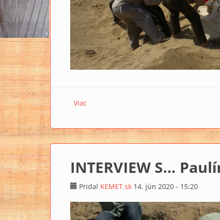
Viac
o Archeológ Jozef Hudec: Starí Egypťania
INTERVIEW S… Paulí
Pridal
KEMET.sk
14. jún 2020 - 15:20