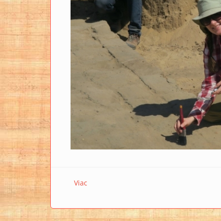
Viac
o INTERVIEW S… Paulínou Šútorovou, M