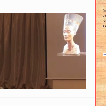
Úč
2
Úč
2
starovekých Egypťaniek