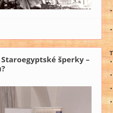
T
Staroegyptské šperky –
u?