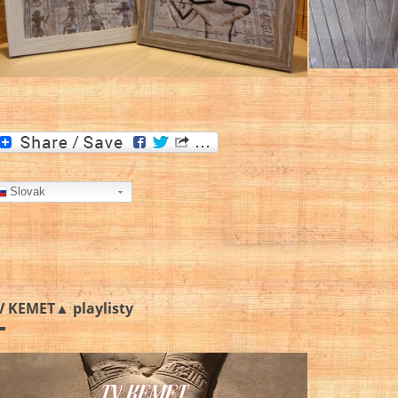
Slovak
V KEMET▲ playlisty