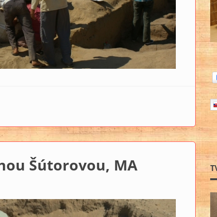
 odskúšali všetko
nou Šútorovou, MA
T