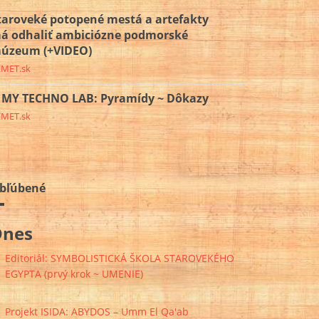
taroveké potopené mestá a artefakty
á odhaliť ambiciózne podmorské
úzeum (+VIDEO)
EMET.sk
MY TECHNO LAB: Pyramídy ~ Dôkazy
EMET.sk
bľúbené
Dnes
Editoriál: SYMBOLISTICKÁ ŠKOLA STAROVEKÉHO
EGYPTA (prvý krok ~ UMENIE)
Projekt ISIDA: ABYDOS – Umm El Qa'ab