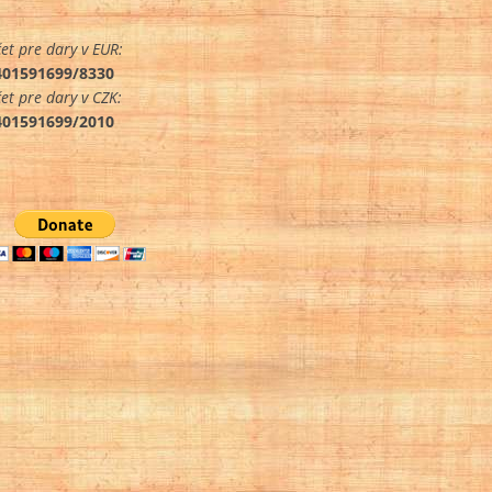
et pre dary v EUR:
401591699/8330
et pre dary v CZK:
401591699/2010