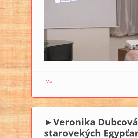
Viac
o ►Renata Rábeková: Staroegyptské šper
►Veronika Dubcová:
starovekých Egypťa