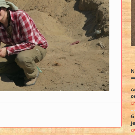
N
A
o
K
A
G
j
K