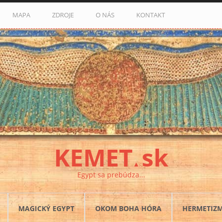
MAPA
ZDROJE
O NÁS
KONTAKT
KEMET
sk
▲
Egypt sa prebúdza...
MAGICKÝ EGYPT
OKOM BOHA HÓRA
HERMETIZ