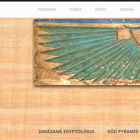
Skočiť na hlavný obsah
NOVINKY
VIDEO
FOTO
ARCHÍV
ZAKÁZANÁ EGYPTOLÓGIA
KÓD PYRAMÍD