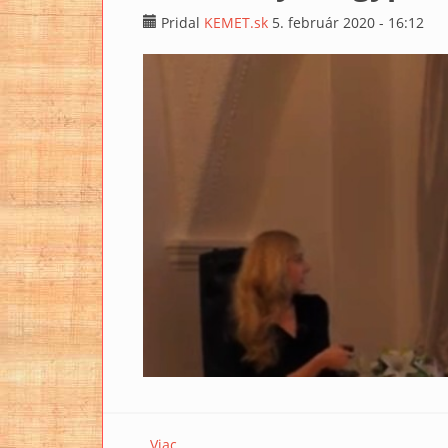
Pridal
KEMET.sk
5. február 2020 - 16:12
Viac
o ►Veronika Dubcová: Tajomstvá krásy 