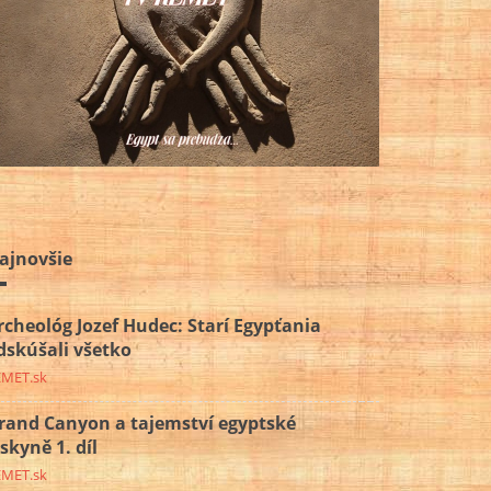
ajnovšie
rcheológ Jozef Hudec: Starí Egypťania
dskúšali všetko
EMET.sk
rand Canyon a tajemství egyptské
eskyně 1. díl
EMET.sk