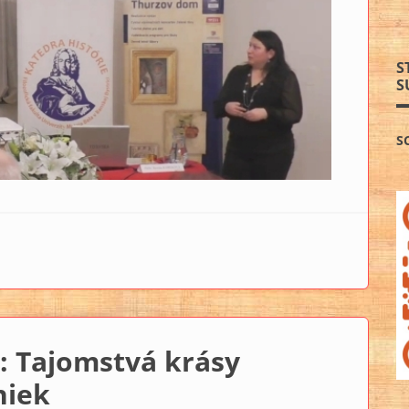
S
S
S
ky – pre krásu či ochranu?
 Tajomstvá krásy
niek