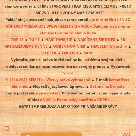
článkov a videí ▲ CTÍME STAROVEKÉ TRADÍCIE A MYSTICIZMUS, PRETO
SME ZVOLILI PÔVODNÝ NÁZOV KEMET
Pokiaľ nie je uvedené inak, obsah tohto portálu
je možné šíriť LEN SO
SÚHLASOM REDAKCIE WWW.KEMET.SK! » VIAC « Ďakujeme za šírenie
článkov formou zdieľania linku
TOP 25
▲
TOP 5
▲
NAJČÍTANEJŠIE
▲
NAJČÍTANEJŠIE DNES
▲
FB
AKTUALIZUJEME DENNE
▲
ODBER NOVINIEK
▲
NEWSLETTER archív
▲
STĹPČEK
▲
ENGLISH
▲
MOBIL
Vyhradzujeme si právo individuálne ku každému svojmu dielu
udeľovať súhlas na rozmnožovanie a na verejný prenos ▲ Vydavateľ:
Sokol
© 2014-2021 KEMET.sk Všetky práva vyhradené
▲ E-mail:
kemet@cez-
okno.net
▲ Neprešlo jazykovou úpravou ▲
Bežíme na Drupale
Tento portál využíva
» cookies
. Používaním portálu s tým vyjadrujete
súhlas
» VIAC
(» Podmienky použitia a GDPR)
EGYPT SA PREBÚDZA A MY O TOM PRINÁŠAME SPRÁVY
VIAC