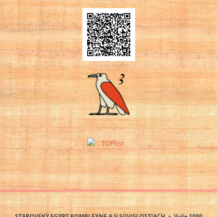
STAROVEKÝ EGYPT KOMPLEXNE A V SÚVISLOSTIACH ▲ Vyše 1000