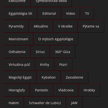
Exkluzívne
Symbolistická škola
Egyptológia SK
Editorial
Video
TV
Pyramídy
Aktuálne
V skratke
Pýtame sa
Mainstream
O mýtoch egyptológie
Odhalenie
Sírius
360° Gíza
Virtuálna púť
Knihy
Pozri
Magický Egypt
Kybalion
Zasvätenie
Hieroglyfy
Panteón
Vládcovia
Hrobky
Hakim
Schwaller de Lubicz
JAW