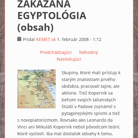
ZAKÁZANÁ
EGYPTOLÓGIA
(obsah)
Pridal
KEMET.sk
1. február 2008 - 1:12
Predchádzajúci
Náhodný
Nasledujúci
Skupiny, ktoré mali prístup k
starým znalostiam prvého
obdobia, pracovali tajne, ale
aktívne. Tiež Kopernik sa
behom svojich talianskych
štúdií v Padove zoznámil s
pytagorejskými spismi a tiež
s novoplatonizmom. Rovnako ako Leonardo da
Vinci ani Mikuláš Kopernik nebol pôvodcom teórií,
ktoré vyslovil. Iba mal dostatok odvahy k tomu,