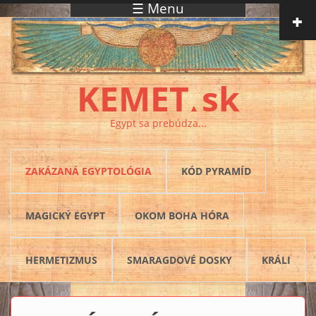
☰ Menu
Skočiť na hlavný obsah
KEMET
sk
▲
Egypt sa prebúdza...
ZAKÁZANÁ EGYPTOLÓGIA
KÓD PYRAMÍD
MAGICKÝ EGYPT
OKOM BOHA HÓRA
HERMETIZMUS
SMARAGDOVÉ DOSKY
KRÁLI