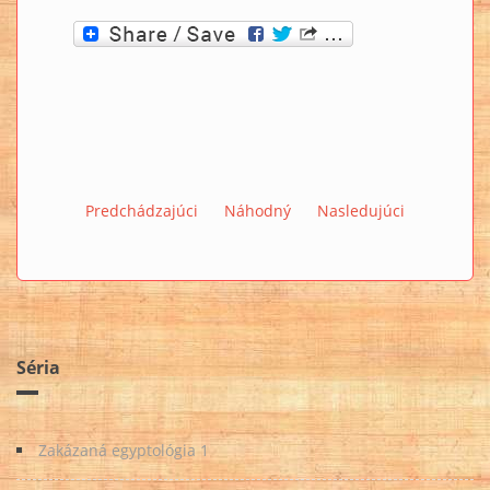
Predchádzajúci
Náhodný
Nasledujúci
Séria
Zakázaná egyptológia 1