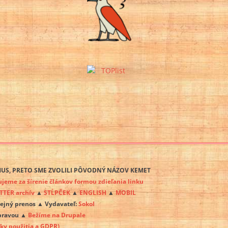
ZMUS, PRETO SME ZVOLILI PÔVODNÝ NÁZOV KEMET
me za šírenie článkov formou zdieľania linku
TER archív
▲
STĹPČEK
▲
ENGLISH
▲
MOBIL
rejný prenos ▲ Vydavateľ:
Sokol
úpravou ▲
Bežíme na Drupale
ky použitia a GDPR)