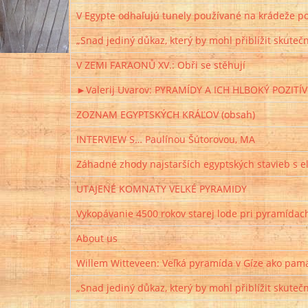
V Egypte odhaľujú tunely používané na krádeže p
„Snad jediný důkaz, který by mohl přiblížit skuteč
V ZEMI FARAONŮ XV.: Obři se stěhují
►Valerij Uvarov: PYRAMÍDY A ICH HLBOKÝ POZITÍV
ZOZNAM EGYPTSKÝCH KRÁĽOV (obsah)
INTERVIEW S… Paulínou Šútorovou, MA
Záhadné zhody najstarších egyptských stavieb s e
UTAJENÉ KOMNATY VELKÉ PYRAMIDY
Vykopávanie 4500 rokov starej lode pri pyramídach
About us
Willem Witteveen: Veľká pyramída v Gíze ako pamät
„Snad jediný důkaz, který by mohl přiblížit skuteč