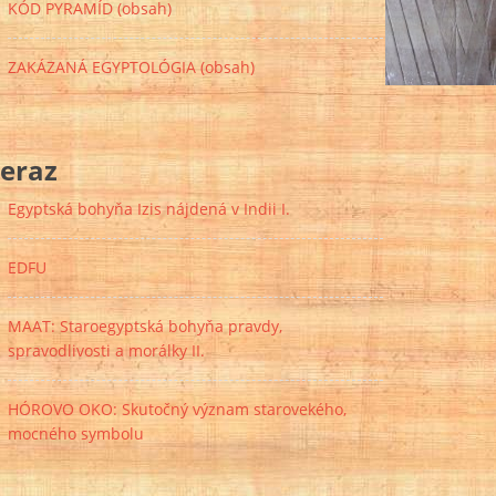
KÓD PYRAMÍD (obsah)
ZAKÁZANÁ EGYPTOLÓGIA (obsah)
eraz
Egyptská bohyňa Izis nájdená v Indii I.
EDFU
MAAT: Staroegyptská bohyňa pravdy,
spravodlivosti a morálky II.
HÓROVO OKO: Skutočný význam starovekého,
mocného symbolu