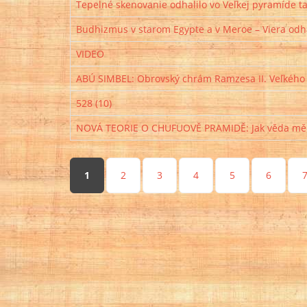
Tepelné skenovanie odhalilo vo Veľkej pyramíde 
Budhizmus v starom Egypte a v Meroe – Viera odha
VIDEO
ABÚ SIMBEL: Obrovský chrám Ramzesa II. Veľkého
528 (10)
NOVÁ TEORIE O CHUFUOVĚ PRAMIDĚ: Jak věda mění
Stránky
1
2
3
4
5
6