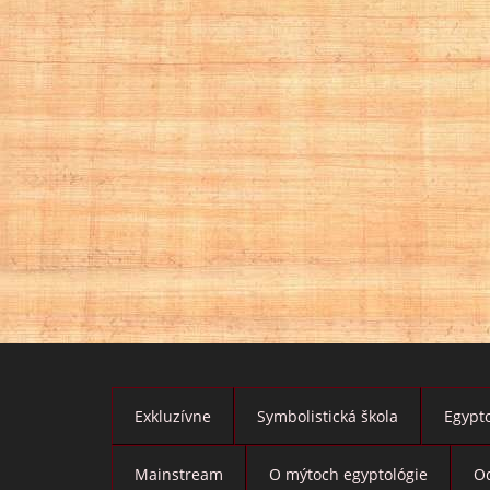
Exkluzívne
Symbolistická škola
Egypto
Mainstream
O mýtoch egyptológie
O