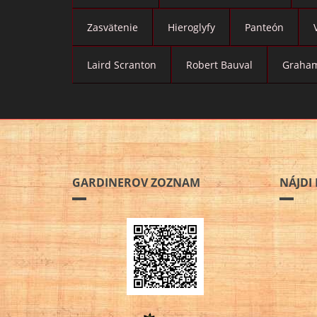
Zasvätenie
Hieroglyfy
Panteón
Laird Scranton
Robert Bauval
Graham
GARDINEROV ZOZNAM
NÁJDI