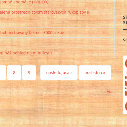
tajomné anomálie (+VIDEO)
lená prostredníctvom starovekých rukopisov III.
S
S
 bol pochovaný takmer 3000 rokov
S
 náš pohled na minulost I.
…
7
8
9
nasledujúca ›
posledná »
Viac