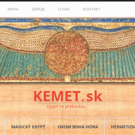
MAPA
ZDROJE
O NÁS
KONTAKT
KEMET
sk
▲
Egypt sa prebúdza...
MAGICKÝ EGYPT
OKOM BOHA HÓRA
HERMETIZ