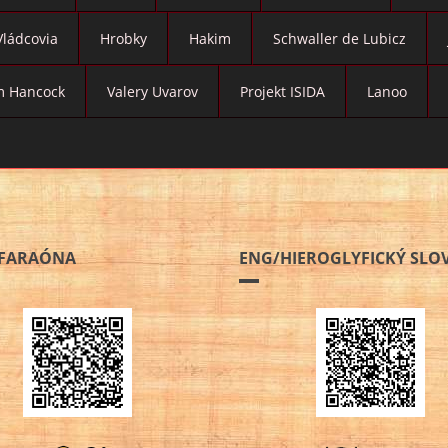
Vládcovia
Hrobky
Hakim
Schwaller de Lubicz
 Hancock
Valery Uvarov
Projekt ISIDA
Lanoo
 FARAÓNA
ENG/HIEROGLYFICKÝ SLO