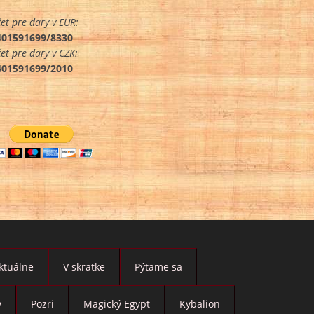
et pre dary v EUR:
401591699/8330
et pre dary v CZK:
401591699/2010
ktuálne
V skratke
Pýtame sa
y
Pozri
Magický Egypt
Kybalion