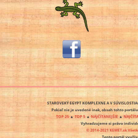
STAROVEKÝ EGYPT KOMPLEXNE A V SÚVISLOSTIAC
Pokiaľ nie je uvedené inak, obsah tohto portál
TOP 25
▲
TOP 5
▲
NAJČÍTANEJŠIE
▲
NAJČÍT
Vyhradzujeme si právo individ
© 2014-2021 KEMET.sk Všet
Tento portál využí