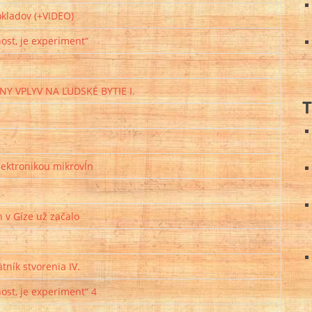
okladov (+VIDEO)
nost, je experiment“
NY VPLYV NA ĽUDSKÉ BYTIE I.
T
lektronikou mikrovĺn
 v Gíze už začalo
ník stvorenia IV.
nost, je experiment“ 4