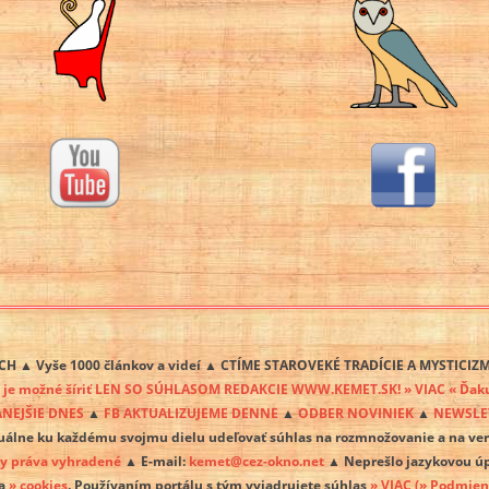
H ▲ Vyše 1000 článkov a videí ▲ CTÍME STAROVEKÉ TRADÍCIE A MYSTICI
u
je možné šíriť LEN SO SÚHLASOM REDAKCIE WWW.KEMET.SK! » VIAC « Ďakuje
ANEJŠIE DNES
▲
FB AKTUALIZUJEME DENNE
▲
ODBER NOVINIEK
▲
NEWSLET
uálne ku každému svojmu dielu udeľovať súhlas na rozmnožovanie a na ve
ky práva vyhradené
▲ E-mail:
kemet@cez-okno.net
▲ Neprešlo jazykovou 
va
» cookies
. Používaním portálu s tým vyjadrujete súhlas
» VIAC
(» Podmien