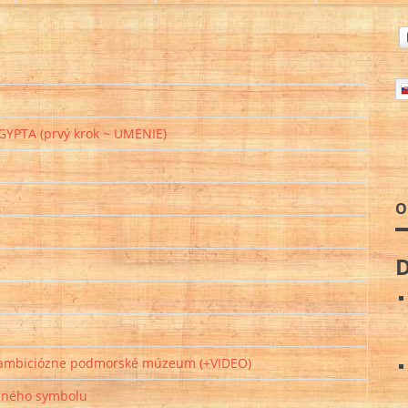
YPTA (prvý krok ~ UMENIE)
O
ť ambiciózne podmorské múzeum (+VIDEO)
cného symbolu