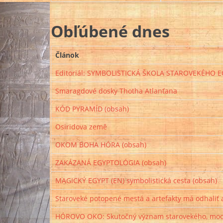
Obľúbené dnes
Článok
Editoriál: SYMBOLISTICKÁ ŠKOLA STAROVEKÉHO EG
Smaragdové dosky Thotha Atlanťana
KÓD PYRAMÍD (obsah)
Osiridova země
OKOM BOHA HÓRA (obsah)
ZAKÁZANÁ EGYPTOLÓGIA (obsah)
MAGICKÝ EGYPT (EN) symbolistická cesta (obsah)
Staroveké potopené mestá a artefakty má odhali
HÓROVO OKO: Skutočný význam starovekého, mo