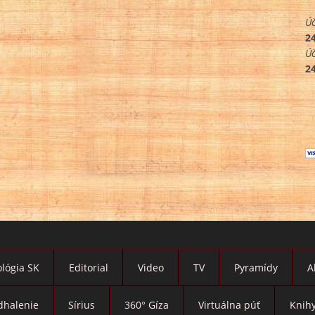
Úč
2
Úč
2
lógia SK
Editorial
Video
TV
Pyramídy
A
dhalenie
Sírius
360° Gíza
Virtuálna púť
Knih