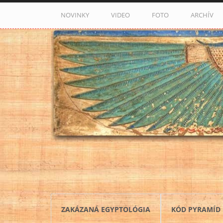
Skočiť na hlavný obsah
NOVINKY
VIDEO
FOTO
ARCHÍV
ZAKÁZANÁ EGYPTOLÓGIA
KÓD PYRAMÍD