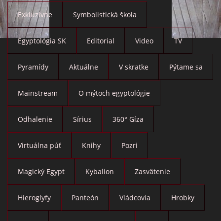
Exkluzívne
Symbolistická škola
Egyptológia SK
Editorial
Video
TV
Pyramídy
Aktuálne
V skratke
Pýtame sa
Mainstream
O mýtoch egyptológie
Odhalenie
Sírius
360° Gíza
Virtuálna púť
Knihy
Pozri
Magický Egypt
Kybalion
Zasvätenie
Hieroglyfy
Panteón
Vládcovia
Hrobky