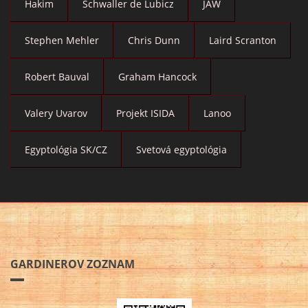
Hakim
Schwaller de Lubicz
JAW
Stephen Mehler
Chris Dunn
Laird Scranton
Robert Bauval
Graham Hancock
Valery Uvarov
Projekt ISIDA
Lanoo
Egyptológia SK/CZ
Svetová egyptológia
GARDINEROV ZOZNAM