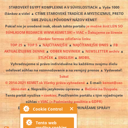
STAROVEKÝ EGYPT KOMPLEXNE A V SÚVISLOSTIACH ▲ Vyše 1000
článkov a videí ▲ CTÍME STAROVEKÉ TRADÍCIE A MYSTICIZMUS, PRETO
SME ZVOLILI PÔVODNÝ NÁZOV KEMET
Pokiaľ nie je uvedené inak, obsah tohto portálu
je možné šíriť LEN SO
SÚHLASOM REDAKCIE WWW.KEMET.SK! » VIAC « Ďakujeme za šírenie
článkov formou zdieľania linku
TOP 25
▲
TOP 5
▲
NAJČÍTANEJŠIE
▲
NAJČÍTANEJŠIE DNES
▲
FB
AKTUALIZUJEME DENNE
▲
ODBER NOVINIEK
▲
NEWSLETTER archív
▲
STĹPČEK
▲
ENGLISH
▲
MOBIL
Vyhradzujeme si právo individuálne ku každému svojmu dielu
udeľovať súhlas na rozmnožovanie a na verejný prenos ▲ Vydavateľ:
Sokol
© 2014-2021 KEMET.sk Všetky práva vyhradené
▲ E-mail:
kemet@cez-
okno.net
▲ Neprešlo jazykovou úpravou ▲
Bežíme na Drupale
Tento portál využíva
» cookies
. Používaním portálu s tým vyjadrujete
súhlas
» VIAC
(» Podmienky použitia a GDPR)
EGYPT SA PREBÚDZA A MY O TOM PRINÁŠAME SPRÁVY
Cookie Control
Tento web
využíva cookies.