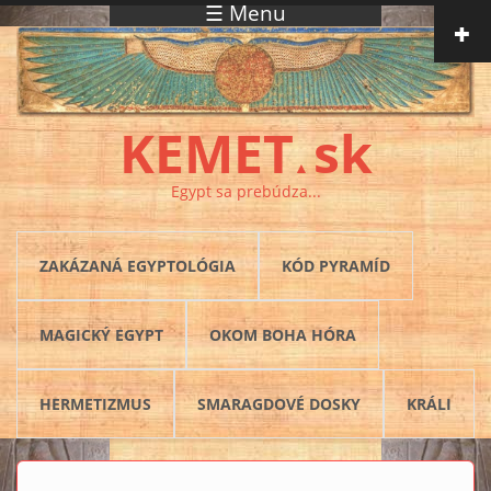
☰ Menu
Skočiť na hlavný obsah
KEMET
sk
▲
Egypt sa prebúdza...
ZAKÁZANÁ EGYPTOLÓGIA
KÓD PYRAMÍD
MAGICKÝ EGYPT
OKOM BOHA HÓRA
HERMETIZMUS
SMARAGDOVÉ DOSKY
KRÁLI