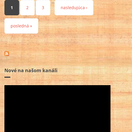
…
Stránky
1
2
3
nasledujúca ›
posledná »
Nové na našom kanáli