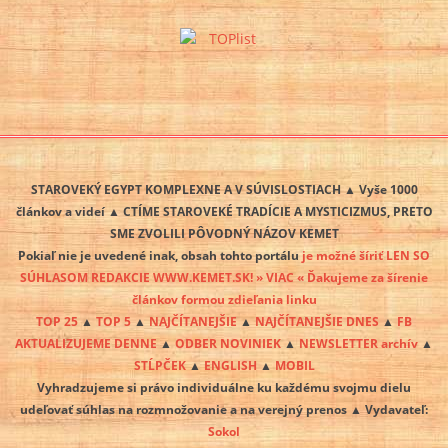
STAROVEKÝ EGYPT KOMPLEXNE A V SÚVISLOSTIACH ▲ Vyše 1000
článkov a videí ▲ CTÍME STAROVEKÉ TRADÍCIE A MYSTICIZMUS, PRETO
SME ZVOLILI PÔVODNÝ NÁZOV KEMET
Pokiaľ nie je uvedené inak, obsah tohto portálu
je možné šíriť LEN SO
SÚHLASOM REDAKCIE WWW.KEMET.SK! » VIAC « Ďakujeme za šírenie
článkov formou zdieľania linku
TOP 25
▲
TOP 5
▲
NAJČÍTANEJŠIE
▲
NAJČÍTANEJŠIE DNES
▲
FB
AKTUALIZUJEME DENNE
▲
ODBER NOVINIEK
▲
NEWSLETTER archív
▲
STĹPČEK
▲
ENGLISH
▲
MOBIL
Vyhradzujeme si právo individuálne ku každému svojmu dielu
udeľovať súhlas na rozmnožovanie a na verejný prenos ▲ Vydavateľ:
Sokol