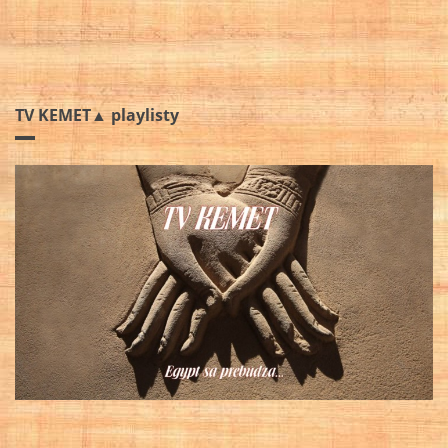
TV KEMET▲ playlisty