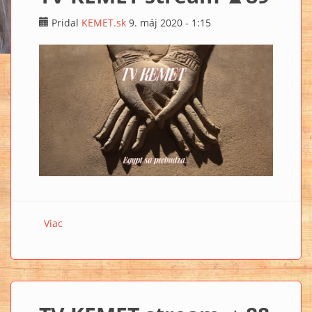
Pridal
KEMET.sk
9. máj 2020 - 1:15
Viac
o TV KEMET stream ▲89