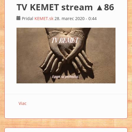
TV KEMET stream ▲86
Pridal
KEMET.sk
28. marec 2020 - 0:44
Viac
o TV KEMET stream ▲86