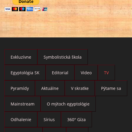
Exkluzívne
Symbolistická škola
Egyptológia SK
Editorial
Video
TV
Pyramídy
Aktuálne
V skratke
Pýtame sa
Mainstream
O mýtoch egyptológie
Odhalenie
Sírius
360° Gíza