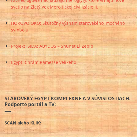
Archeológovia nachádzajú hieroglyfy, ktoré vrhajú nové
svetlo na Zlatý Vek Meroitickej civilizácie II.
HÓROVO OKO: Skutočný význam starovekého, mocného
symbolu
Projekt ISIDA: ABYDOS – Shunet El Zebib
Egypt: Chrám Ramesse velikého
STAROVEKÝ EGYPT KOMPLEXNE A V SÚVISLOSTIACH.
Podporte portál a TV:
SCAN alebo KLIK: