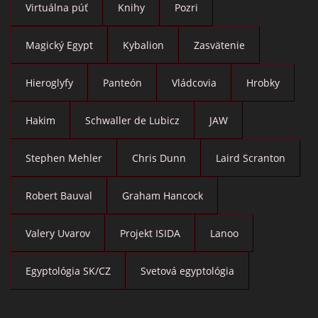
Virtuálna púť
Knihy
Pozri
Magický Egypt
Kybalion
Zasvätenie
Hieroglyfy
Panteón
Vládcovia
Hrobky
Hakim
Schwaller de Lubicz
JAW
Stephen Mehler
Chris Dunn
Laird Scranton
Robert Bauval
Graham Hancock
Valery Uvarov
Projekt ISIDA
Lanoo
Egyptológia SK/CZ
Svetová egyptológia