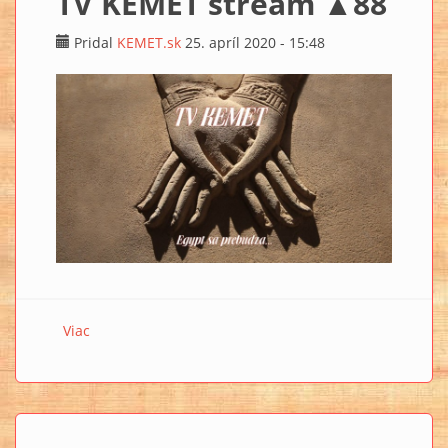
TV KEMET stream ▲88
Pridal
KEMET.sk
25. apríl 2020 - 15:48
Viac
o TV KEMET stream ▲88