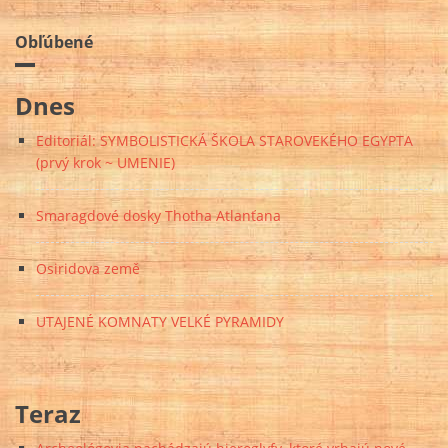
Obľúbené
Dnes
Editoriál: SYMBOLISTICKÁ ŠKOLA STAROVEKÉHO EGYPTA
(prvý krok ~ UMENIE)
Smaragdové dosky Thotha Atlanťana
Osiridova země
UTAJENÉ KOMNATY VELKÉ PYRAMIDY
Teraz