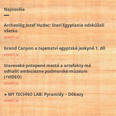
Najnovšie
Archeológ Jozef Hudec: Starí Egypťania odskúšali
všetko
KEMET.sk
Grand Canyon a tajemství egyptské jeskyně 1. díl
KEMET.sk
Staroveké potopené mestá a artefakty má
odhaliť ambiciózne podmorské múzeum
(+VIDEO)
KEMET.sk
►MY TECHNO LAB: Pyramídy ~ Dôkazy
KEMET.sk