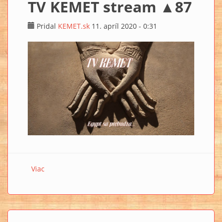
TV KEMET stream ▲87
Pridal
KEMET.sk
11. apríl 2020 - 0:31
Viac
o TV KEMET stream ▲87