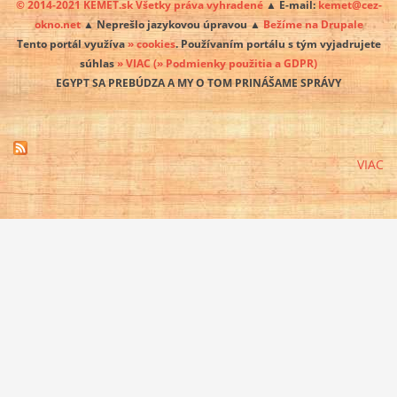
© 2014-2021 KEMET.sk Všetky práva vyhradené
▲ E-mail:
kemet@cez-
okno.net
▲ Neprešlo jazykovou úpravou ▲
Bežíme na Drupale
Tento portál využíva
» cookies
. Používaním portálu s tým vyjadrujete
súhlas
» VIAC
(» Podmienky použitia a GDPR)
EGYPT SA PREBÚDZA A MY O TOM PRINÁŠAME SPRÁVY
VIAC