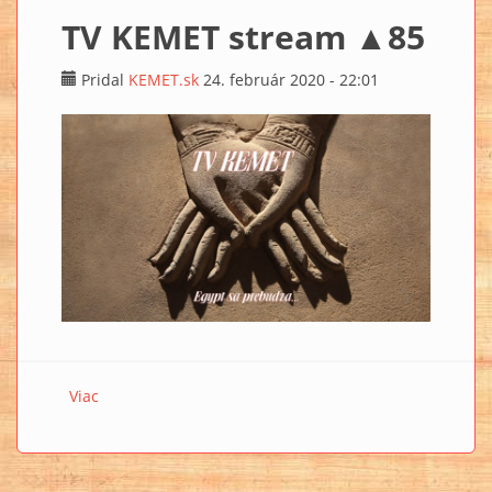
TV KEMET stream ▲85
Pridal
KEMET.sk
24. február 2020 - 22:01
Viac
o TV KEMET stream ▲85