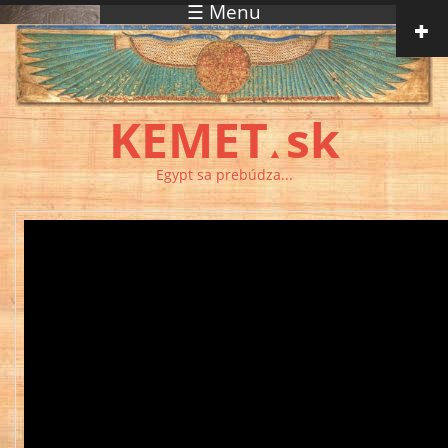
☰ Menu
Skočiť na hlavný obsah
KEMET
sk
▲
Egypt sa prebúdza...