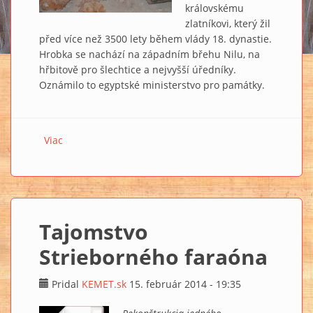
královskému
zlatníkovi, který žil
před více než 3500 lety během vlády 18. dynastie.
Hrobka se nachází na západním břehu Nilu, na
hřbitově pro šlechtice a nejvyšší úředníky.
Oznámilo to egyptské ministerstvo pro památky.
Viac
o Objevili 3500 let starou hrobku královského
zlatníka. Uvnitř jsou sarkofágy, mumie i šperky
(+VIDEO)
Tajomstvo
Strieborného faraóna
Pridal
KEMET.sk
15. február 2014 - 19:35