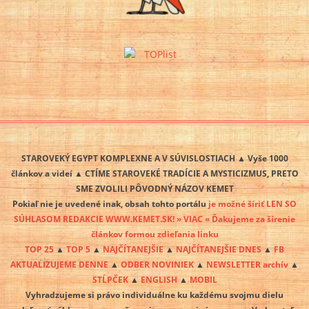
STAROVEKÝ EGYPT KOMPLEXNE A V SÚVISLOSTIACH ▲ Vyše 1000
článkov a videí ▲ CTÍME STAROVEKÉ TRADÍCIE A MYSTICIZMUS, PRETO
SME ZVOLILI PÔVODNÝ NÁZOV KEMET
Pokiaľ nie je uvedené inak, obsah tohto portálu
je možné šíriť LEN SO
SÚHLASOM REDAKCIE WWW.KEMET.SK! » VIAC « Ďakujeme za šírenie
článkov formou zdieľania linku
TOP 25
▲
TOP 5
▲
NAJČÍTANEJŠIE
▲
NAJČÍTANEJŠIE DNES
▲
FB
AKTUALIZUJEME DENNE
▲
ODBER NOVINIEK
▲
NEWSLETTER archív
▲
STĹPČEK
▲
ENGLISH
▲
MOBIL
Vyhradzujeme si právo individuálne ku každému svojmu dielu