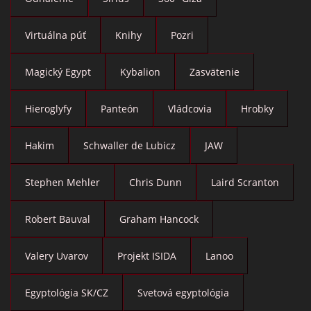
Virtuálna púť
Knihy
Pozri
Magický Egypt
Kybalion
Zasvätenie
Hieroglyfy
Panteón
Vládcovia
Hrobky
Hakim
Schwaller de Lubicz
JAW
Stephen Mehler
Chris Dunn
Laird Scranton
Robert Bauval
Graham Hancock
Valery Uvarov
Projekt ISIDA
Lanoo
Egyptológia SK/CZ
Svetová egyptológia