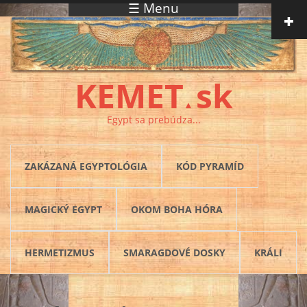
☰ Menu
Skočiť na hlavný obsah
KEMET
sk
▲
Egypt sa prebúdza...
ZAKÁZANÁ EGYPTOLÓGIA
KÓD PYRAMÍD
MAGICKÝ EGYPT
OKOM BOHA HÓRA
HERMETIZMUS
SMARAGDOVÉ DOSKY
KRÁLI