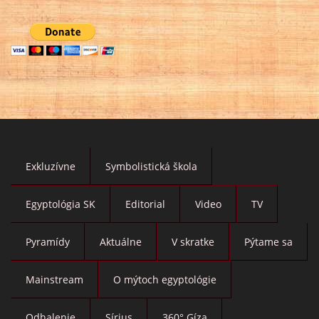
Exkluzívne
Symbolistická škola
Egyptológia SK
Editorial
Video
TV
Pyramídy
Aktuálne
V skratke
Pýtame sa
Mainstream
O mýtoch egyptológie
Odhalenie
Sírius
360° Gíza