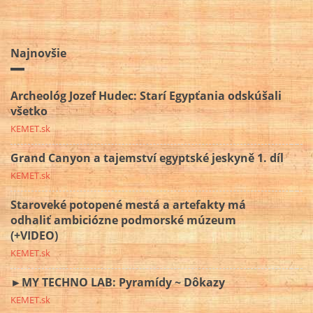
Najnovšie
Archeológ Jozef Hudec: Starí Egypťania odskúšali
všetko
KEMET.sk
Grand Canyon a tajemství egyptské jeskyně 1. díl
KEMET.sk
Staroveké potopené mestá a artefakty má
odhaliť ambiciózne podmorské múzeum
(+VIDEO)
KEMET.sk
►MY TECHNO LAB: Pyramídy ~ Dôkazy
KEMET.sk