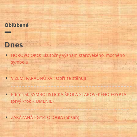
Obľúbené
Dnes
HÓROVO OKO: Skutočný význam starovekého, mocného
symbolu
V ZEMI FARAONŮ XV.: Obři se stěhují
Editoriál: SYMBOLISTICKÁ ŠKOLA STAROVEKÉHO EGYPTA
(prvý krok ~ UMENIE)
ZAKÁZANÁ EGYPTOLÓGIA (obsah)