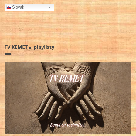
Slovak
TV KEMET▲ playlisty