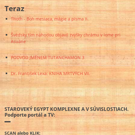
Teraz
Thoth - Boh mesiaca, mágie a písma II.
Švédsky tím náhodou objavil zvyšky chrámu v lome pri
Asuáne
PODVOD JMÉNEM TUTANCHAMON 3
Dr. František Lexa: KNIHA MRTVÝCH VII.
STAROVEKÝ EGYPT KOMPLEXNE A V SÚVISLOSTIACH.
Podporte portál a TV:
SCAN alebo KLIK: