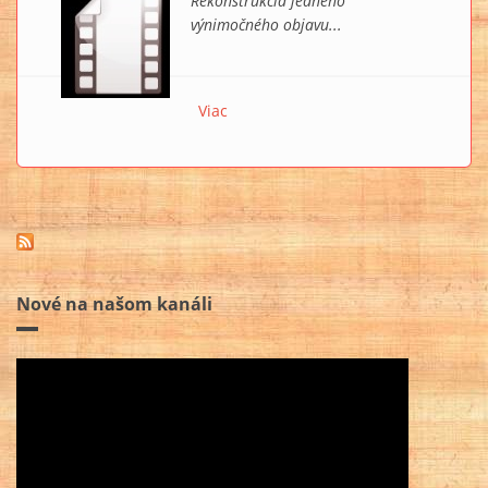
Rekonštrukcia jedného
výnimočného objavu...
Viac
o Tajomstvo Strieborného faraóna
Nové na našom kanáli