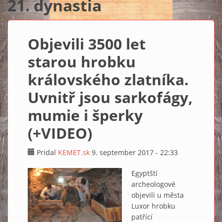
21. dynastia
Objevili 3500 let
starou hrobku
královského zlatníka.
Uvnitř jsou sarkofágy,
mumie i šperky
(+VIDEO)
Pridal
KEMET.sk
9. september 2017 - 22:33
Egyptští
archeologové
objevili u města
Luxor hrobku
patřící