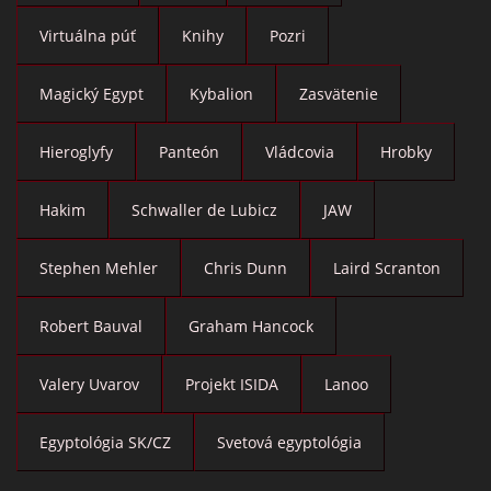
Virtuálna púť
Knihy
Pozri
Magický Egypt
Kybalion
Zasvätenie
Hieroglyfy
Panteón
Vládcovia
Hrobky
Hakim
Schwaller de Lubicz
JAW
Stephen Mehler
Chris Dunn
Laird Scranton
Robert Bauval
Graham Hancock
Valery Uvarov
Projekt ISIDA
Lanoo
Egyptológia SK/CZ
Svetová egyptológia