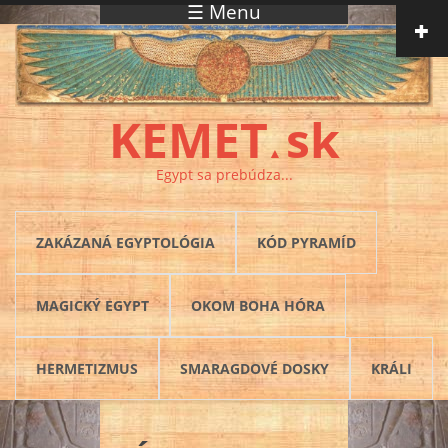
☰ Menu
Skočiť na hlavný obsah
KEMET
sk
▲
Egypt sa prebúdza...
ZAKÁZANÁ EGYPTOLÓGIA
KÓD PYRAMÍD
MAGICKÝ EGYPT
OKOM BOHA HÓRA
HERMETIZMUS
SMARAGDOVÉ DOSKY
KRÁLI