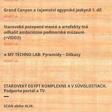
Grand Canyon a tajemství egyptské jeskyně 1. díl
KEMET.sk
Staroveké potopené mestá a artefakty má
odhaliť ambiciózne podmorské múzeum
(+VIDEO)
KEMET.sk
►MY TECHNO LAB: Pyramídy ~ Dôkazy
KEMET.sk
STAROVEKÝ EGYPT KOMPLEXNE A V SÚVISLOSTIACH.
Podporte portál a TV:
SCAN alebo KLIK: