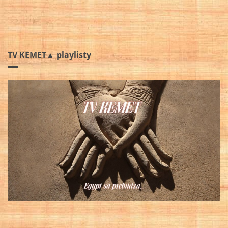
TV KEMET▲ playlisty