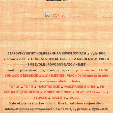
STAROVEKÝ EGYPT KOMPLEXNE A V SÚVISLOSTIACH ▲ Vyše 1000
článkov a videí ▲ CTÍME STAROVEKÉ TRADÍCIE A MYSTICIZMUS, PRETO
SME ZVOLILI PÔVODNÝ NÁZOV KEMET
Pokiaľ nie je uvedené inak, obsah tohto portálu
je možné šíriť LEN SO
SÚHLASOM REDAKCIE WWW.KEMET.SK! » VIAC « Ďakujeme za šírenie
článkov formou zdieľania linku
TOP 25
▲
TOP 5
▲
NAJČÍTANEJŠIE
▲
NAJČÍTANEJŠIE DNES
▲
FB
AKTUALIZUJEME DENNE
▲
ODBER NOVINIEK
▲
NEWSLETTER archív
▲
STĹPČEK
▲
ENGLISH
▲
MOBIL
Vyhradzujeme si právo individuálne ku každému svojmu dielu
udeľovať súhlas na rozmnožovanie a na verejný prenos ▲ Vydavateľ: