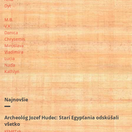
Dyt
M.B.
V.K.
Danica
Chrysemis
Miroslava
Vladimíra
Lucia
Naďa
Kathlyn
Najnovšie
Archeológ Jozef Hudec: Starí Egypťania odskúšali
všetko
KEMET.sk