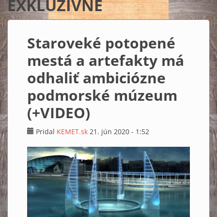
EXKLUZÍVNE
Staroveké potopené
mestá a artefakty má
odhaliť ambiciózne
podmorské múzeum
(+VIDEO)
Pridal
KEMET.sk
21. jún 2020 - 1:52