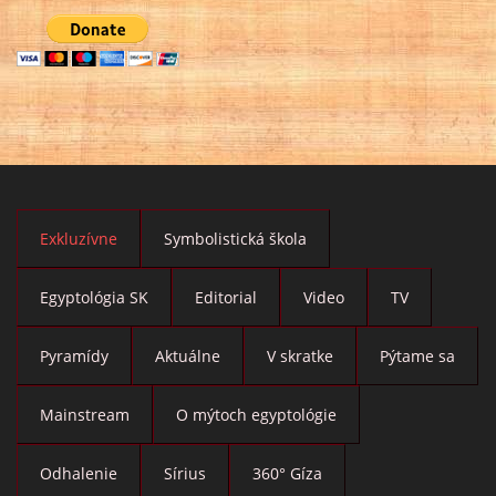
Exkluzívne
Symbolistická škola
Egyptológia SK
Editorial
Video
TV
Pyramídy
Aktuálne
V skratke
Pýtame sa
Mainstream
O mýtoch egyptológie
Odhalenie
Sírius
360° Gíza