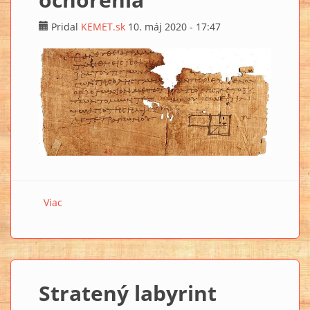
Pridal
KEMET.sk
10. máj 2020 - 17:47
Viac
o Staroveké egyptské texty obsahujú liek na opicu a
radikálnu liečbu očného ochorenia
Stratený labyrint