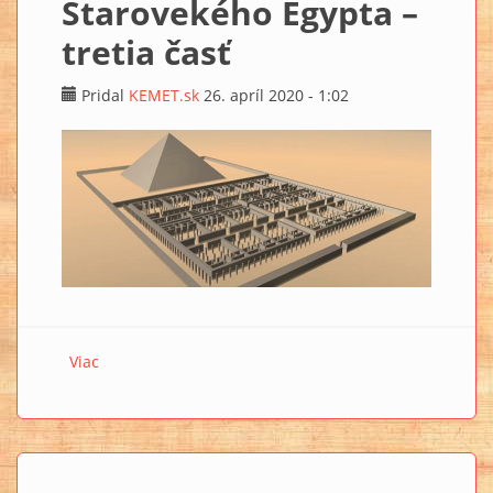
Starovekého Egypta –
tretia časť
Pridal
KEMET.sk
26. apríl 2020 - 1:02
Viac
o Stratený labyrint Starovekého Egypta – tretia časť