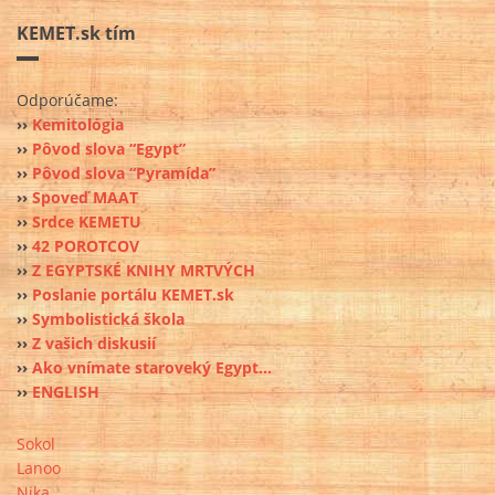
KEMET.sk tím
Odporúčame:
››
Kemitológia
››
Pôvod slova “Egypt”
››
Pôvod slova “Pyramída”
››
Spoveď MAAT
››
Srdce KEMETU
››
42 POROTCOV
››
Z EGYPTSKÉ KNIHY MRTVÝCH
››
Poslanie portálu KEMET.sk
››
Symbolistická škola
››
Z vašich diskusií
››
Ako vnímate staroveký Egypt...
››
ENGLISH
Sokol
Lanoo
Nika