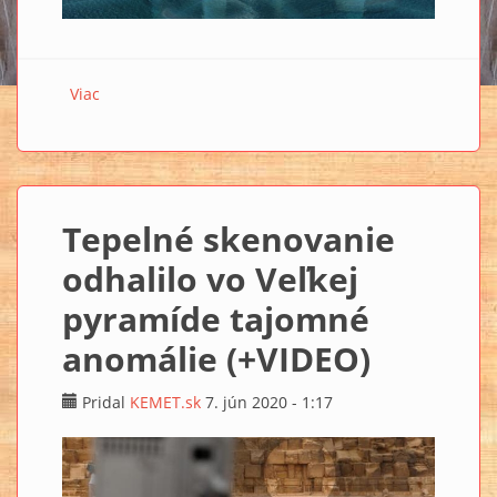
Viac
o Staroveké potopené mestá a artefakty má odhaliť
ambiciózne podmorské múzeum (+VIDEO)
Tepelné skenovanie
odhalilo vo Veľkej
pyramíde tajomné
anomálie (+VIDEO)
Pridal
KEMET.sk
7. jún 2020 - 1:17