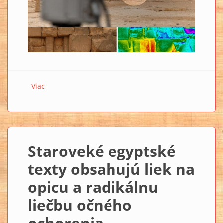
Viac
o Tepelné skenovanie odhalilo vo Veľkej pyramíde
tajomné anomálie (+VIDEO)
Staroveké egyptské
texty obsahujú liek na
opicu a radikálnu
liečbu očného
ochorenia