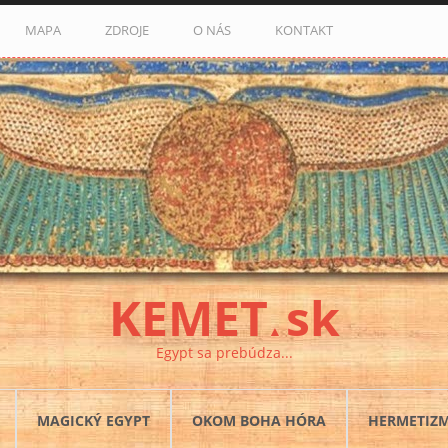
MAPA
ZDROJE
O NÁS
KONTAKT
KEMET
sk
▲
Egypt sa prebúdza...
MAGICKÝ EGYPT
OKOM BOHA HÓRA
HERMETIZ