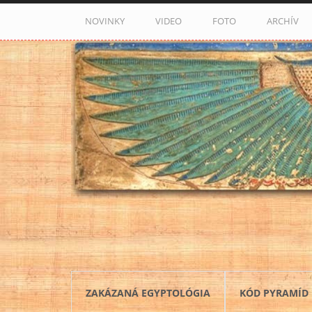
Skočiť na hlavný obsah
NOVINKY
VIDEO
FOTO
ARCHÍV
ZAKÁZANÁ EGYPTOLÓGIA
KÓD PYRAMÍD