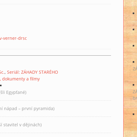
v-verner-drsc
Z
Sc.
Seriál: ZÁHADY STARÉHO
, dokumenty a filmy
Z
li Egypťané)
br
í nápad – první pyramida)
stavitel v dějinách)