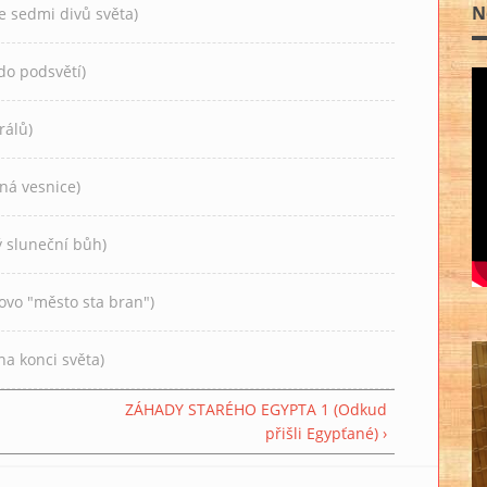
N
 sedmi divů světa)
o podsvětí)
rálů)
á vesnice)
 sluneční bůh)
o "město sta bran")
a konci světa)
ZÁHADY STARÉHO EGYPTA 1 (Odkud
přišli Egypťané) ›