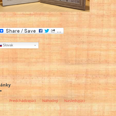
Slovak
lánky
Predchádzajúci
Náhodný
Nasledujúci