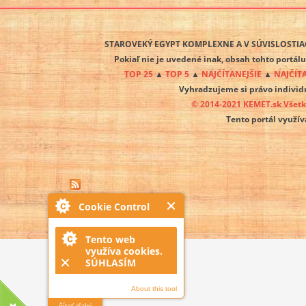
STAROVEKÝ EGYPT KOMPLEXNE A V SÚVISLOSTIAC
Pokiaľ nie je uvedené inak, obsah tohto portál
TOP 25
▲
TOP 5
▲
NAJČÍTANEJŠIE
▲
NAJČÍT
Vyhradzujeme si právo individ
© 2014-2021 KEMET.sk Všet
Tento portál využí
Cookie Control
Tento web
využíva cookies.
SÚHLASÍM
About this tool