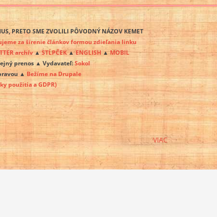
ZMUS, PRETO SME ZVOLILI PÔVODNÝ NÁZOV KEMET
me za šírenie článkov formou zdieľania linku
TER archív
▲
STĹPČEK
▲
ENGLISH
▲
MOBIL
rejný prenos ▲ Vydavateľ:
Sokol
úpravou ▲
Bežíme na Drupale
ky použitia a GDPR)
VIAC