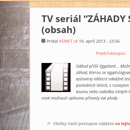
TV seriál “ZÁHADY
(obsah)
Pridal
KEMET.sk
10. apríl 2013 - 23:56
Predchádzajúci
Odkud přišli Egypťané... Možn
záhad, kterou se egyptologové 
vysloveny některé odvážné teo
posledních letech, s rozvojem
kosmu nebo nabídka silných t
nové možnosti výzkumu přinesly své plody.
Všetky časti postupne nájdete
na tejt