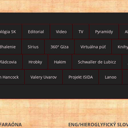
lógia SK
Editorial
Video
TV
Pyramídy
A
dhalenie
Sírius
360° Gíza
Virtuálna púť
Knih
Vládcovia
Hrobky
Hakim
Schwaller de Lubicz
 Hancock
Valery Uvarov
Projekt ISIDA
Lanoo
 FARAÓNA
ENG/HIEROGLYFICKÝ SLO