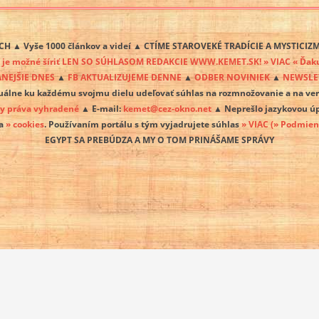
H ▲ Vyše 1000 článkov a videí ▲ CTÍME STAROVEKÉ TRADÍCIE A MYSTICI
u
je možné šíriť LEN SO SÚHLASOM REDAKCIE WWW.KEMET.SK! » VIAC « Ďakuje
ANEJŠIE DNES
▲
FB AKTUALIZUJEME DENNE
▲
ODBER NOVINIEK
▲
NEWSLET
uálne ku každému svojmu dielu udeľovať súhlas na rozmnožovanie a na ve
ky práva vyhradené
▲ E-mail:
kemet@cez-okno.net
▲ Neprešlo jazykovou 
va
» cookies
. Používaním portálu s tým vyjadrujete súhlas
» VIAC
(» Podmien
EGYPT SA PREBÚDZA A MY O TOM PRINÁŠAME SPRÁVY