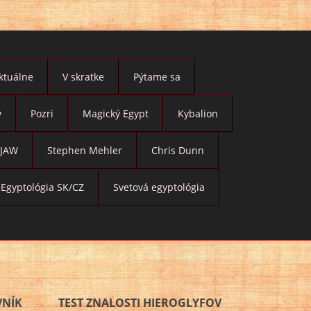
ktuálne
V skratke
Pýtame sa
y
Pozri
Magický Egypt
Kybalion
JAW
Stephen Mehler
Chris Dunn
Egyptológia SK/CZ
Svetová egyptológia
VNÍK
TEST ZNALOSTI HIEROGLYFOV