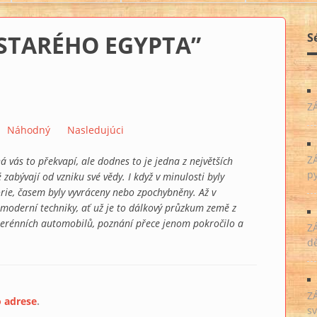
 STARÉHO EGYPTA”
S
Z
Náhodný
Nasledujúci
Z
á vás to překvapí, ale dodnes to je jedna z největších
p
zabývají od vzniku své vědy. I když v minulosti byly
rie, časem byly vyvráceny nebo zpochybněny. Až v
 moderní techniky, ať už je to dálkový průzkum země z
erénních automobilů, poznání přece jenom pokročilo a
Z
dě
Z
o adrese
.
sv