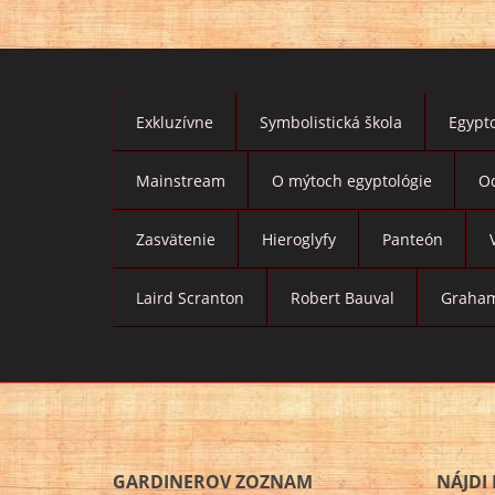
Exkluzívne
Symbolistická škola
Egypto
Mainstream
O mýtoch egyptológie
O
Zasvätenie
Hieroglyfy
Panteón
Laird Scranton
Robert Bauval
Graham
GARDINEROV ZOZNAM
NÁJDI