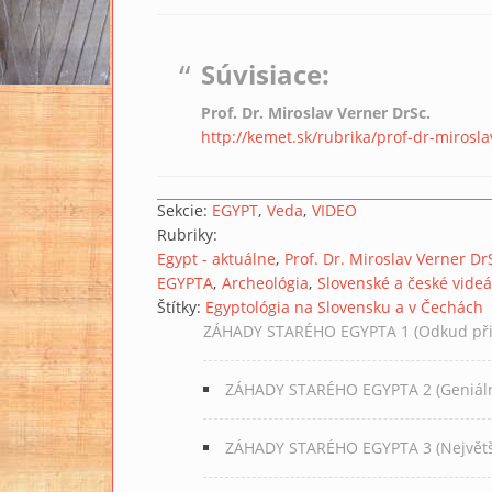
Súvisiace:
Prof. Dr. Miroslav Verner DrSc.
http://kemet.sk/rubrika/prof-dr-mirosla
Sekcie:
EGYPT
Veda
VIDEO
Rubriky:
Egypt - aktuálne
Prof. Dr. Miroslav Verner Dr
EGYPTA
Archeológia
Slovenské a české videá
Štítky:
Egyptológia na Slovensku a v Čechách
ZÁHADY STARÉHO EGYPTA 1 (Odkud přiš
ZÁHADY STARÉHO EGYPTA 2 (Geniáln
ZÁHADY STARÉHO EGYPTA 3 (Největší 