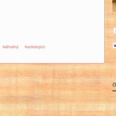
Náhodný
Nasledujúci
Č