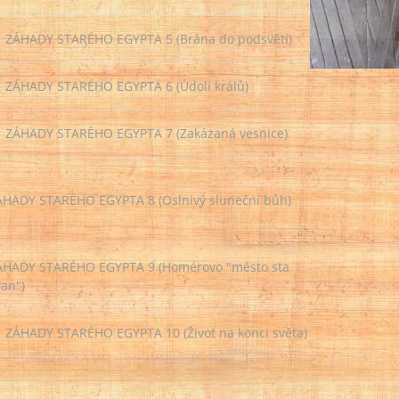
ZÁHADY STARÉHO EGYPTA 5 (Brána do podsvětí)
ZÁHADY STARÉHO EGYPTA 6 (Údolí králů)
ZÁHADY STARÉHO EGYPTA 7 (Zakázaná vesnice)
ÁHADY STARÉHO EGYPTA 8 (Oslnivý sluneční bůh)
ÁHADY STARÉHO EGYPTA 9 (Homérovo "město sta
an")
ZÁHADY STARÉHO EGYPTA 10 (Život na konci světa)