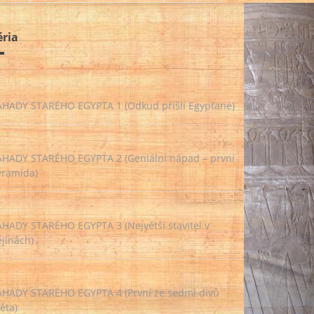
éria
ÁHADY STARÉHO EGYPTA 1 (Odkud přišli Egypťané)
ÁHADY STARÉHO EGYPTA 2 (Geniální nápad – první
yramida)
ÁHADY STARÉHO EGYPTA 3 (Největší stavitel v
jinách)
ÁHADY STARÉHO EGYPTA 4 (První ze sedmi divů
ěta)