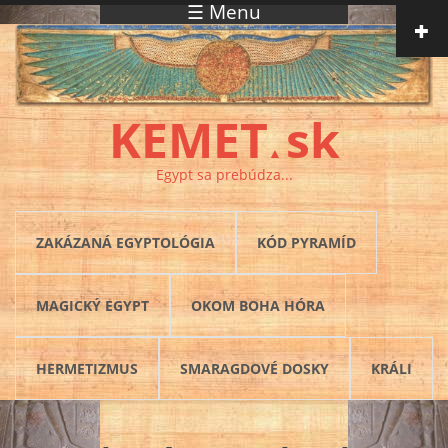
☰ Menu
Skočiť na hlavný obsah
KEMET
sk
▲
Egypt sa prebúdza...
ZAKÁZANÁ EGYPTOLÓGIA
KÓD PYRAMÍD
MAGICKÝ EGYPT
OKOM BOHA HÓRA
HERMETIZMUS
SMARAGDOVÉ DOSKY
KRÁLI