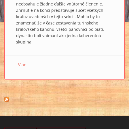
neobsahuje žiadne ďalšie vnútorné členenie.
Zhrnutie na konci predstavuje súčet všetkých
kráľov uvedených v tejto sekcii. Mohlo by to
znamenať, že v čase zostavenia turínskeho
kráľovského kánonu, všetci panovníci po piatu
dynastiu boli vnímaní ako jedna koherentná
skupina.
Viac
o ZOZNAM EGYPTSKÝCH KRÁĽOV III.: Stĺpce II, 11 až
III, 26/27