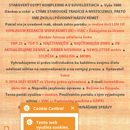
STAROVEKÝ EGYPT KOMPLEXNE A V SÚVISLOSTIACH ▲ Vyše 1000
článkov a videí ▲ CTÍME STAROVEKÉ TRADÍCIE A MYSTICIZMUS, PRETO
SME ZVOLILI PÔVODNÝ NÁZOV KEMET
Pokiaľ nie je uvedené inak, obsah tohto portálu
je možné šíriť LEN SO
SÚHLASOM REDAKCIE WWW.KEMET.SK! » VIAC « Ďakujeme za šírenie
článkov formou zdieľania linku
TOP 25
▲
TOP 5
▲
NAJČÍTANEJŠIE
▲
NAJČÍTANEJŠIE DNES
▲
FB
AKTUALIZUJEME DENNE
▲
ODBER NOVINIEK
▲
NEWSLETTER archív
▲
STĹPČEK
▲
ENGLISH
▲
MOBIL
Vyhradzujeme si právo individuálne ku každému svojmu dielu
udeľovať súhlas na rozmnožovanie a na verejný prenos ▲ Vydavateľ:
Sokol
© 2014-2021 KEMET.sk Všetky práva vyhradené
▲ E-mail:
kemet@cez-
okno.net
▲ Neprešlo jazykovou úpravou ▲
Bežíme na Drupale
Tento portál využíva
» cookies
. Používaním portálu s tým vyjadrujete
súhlas
» VIAC
(» Podmienky použitia a GDPR)
EGYPT SA PREBÚDZA A MY O TOM PRINÁŠAME SPRÁVY
Cookie Control
Tento web
využíva cookies.