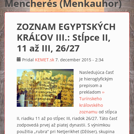
Mencherés (Menkauhor)
ZOZNAM EGYPTSKÝCH
KRÁĽOV III.: Stĺpce II,
11 až III, 26/27
Pridal
KEMET.sk
7. december 2015 - 2:34
Nasledujúca časť
je hieroglyfickým
prepisom a
prekladom
››
Turínskeho
kráľovského
zoznamu
od stĺpca
II, riadku 11 až po stĺpec III, riadok 26/27. Táto časť
zodpovedá prvej až piatej dynastii. S výnimkou
použitia „rubra“ pri Netjerikhet (Džóser), skupina