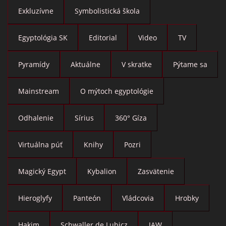
Exkluzívne
Symbolistická škola
Egyptológia SK
Editorial
Video
TV
Pyramídy
Aktuálne
V skratke
Pýtame sa
Mainstream
O mýtoch egyptológie
Odhalenie
Sírius
360° Gíza
Virtuálna púť
Knihy
Pozri
Magický Egypt
Kybalion
Zasvätenie
Hieroglyfy
Panteón
Vládcovia
Hrobky
Hakim
Schwaller de Lubicz
JAW