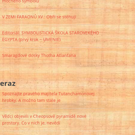
mocného symbolu
V ZEMI FARAONŮ XV.: Obři se stěhují
Editoriál: SYMBOLISTICKÁ ŠKOLA STAROVEKÉHO
EGYPTA (prvý krok ~ UMENIE)
Smaragdové dosky Thotha Atlanťana
eraz
Spoznajte pravého majiteľa Tutanchamonovej
hrobky. A možno tam stále je
Vědci objevili v Cheopsově pyramidě nové
prostory. Co v nich je, nevědí