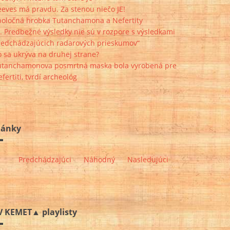
eves má pravdu. Za stenou niečo JE!
poločná hrobka Tutanchamona a Nefertity
.. Predbežné výsledky nie sú v rozpore s výsledkami
redchádzajúcich radarových prieskumov“
 sa ukrýva na druhej strane?
utanchamonova posmrtná maska bola vyrobená pre
fertiti, tvrdí archeológ
lánky
Predchádzajúci
Náhodný
Nasledujúci
V KEMET▲ playlisty