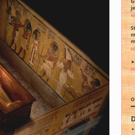
G
j
K
S
m
m
K
►
K
O