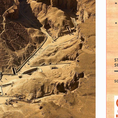
S
S
S