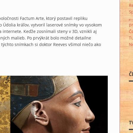
Re
S
oločnosti Factum Arte, ktorý postavil repliku
„.
 Údolia kráľov, vytvoril laserové snímky vo vysokom
p
a internete. Keďže zosnímali steny v 3D, vznikli aj
Čo
nných malieb. Po prvýkrát bolo možné detailne
T
týchto snímkach si doktor Reeves všimol niečo ako
Ne
Č
T