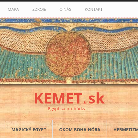
MAPA
ZDROJE
O NÁS
KONTAKT
KEMET
sk
▲
Egypt sa prebúdza...
MAGICKÝ EGYPT
OKOM BOHA HÓRA
HERMETIZ