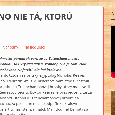
NO NIE TÁ, KTORÚ
N
Náhodný
Nasledujúci
Minister pamiatok verí, že za Tutanchamonovou
hrobkou sa ukrývajú ďalšie komory. Nie je tam však
pochovaná Nefertiti, ale iná kráľovná.
Tento týždeň sa britský egyptológ Nicholas Reeves
spolu s úradníkmi z Ministerstva pamiatok zúčastnili
prieskumu Tutanchamonovej hrobky, ktorý mal overiť
Reevesovu teóriu. Doktor Reeves je presvedčený, že za
falošnou stenou v Tutanchamonovej hrobke sa
nachádza posledné miesto odpočinku kráľovnej
Nefertiti, minister pamiatok Mamdouh el-Damaty sa
o kráľa – Kija.