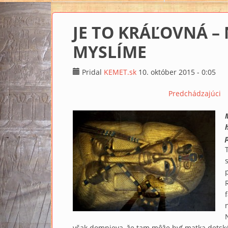
JE TO KRÁĽOVNÁ – 
MYSLÍME
Pridal
KEMET.sk
10. október 2015 - 0:05
Predchádzajúci
však domnieva, že tam môže byť matka detskéh