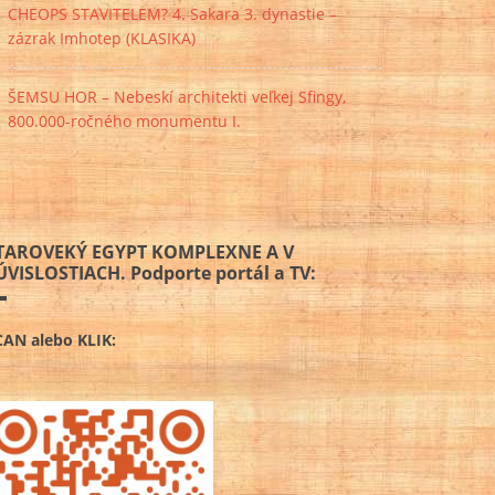
CHEOPS STAVITELEM? 4. Sakara 3. dynastie –
zázrak Imhotep (KLASIKA)
ŠEMSU HOR – Nebeskí architekti veľkej Sfingy,
800.000-ročného monumentu I.
TAROVEKÝ EGYPT KOMPLEXNE A V
ÚVISLOSTIACH. Podporte portál a TV:
CAN alebo KLIK: