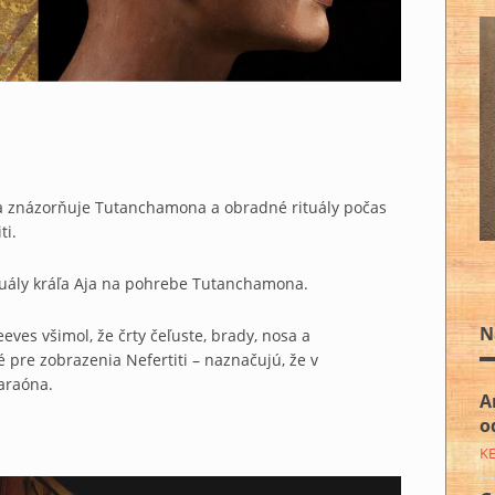
sa znázorňuje Tutanchamona a obradné rituály počas
ti.
ituály kráľa Aja na pohrebe Tutanchamona.
N
ves všimol, že črty čeľuste, brady, nosa a
ké pre zobrazenia Nefertiti – naznačujú, že v
faraóna.
A
o
K