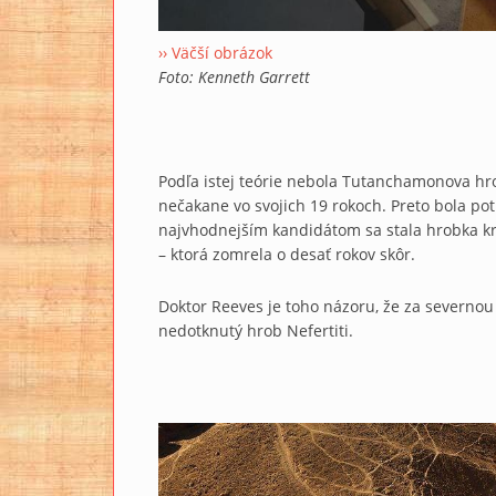
›› Väčší obrázok
Foto: Kenneth Garrett
Podľa istej teórie nebola Tutanchamonova hr
nečakane vo svojich 19 rokoch. Preto bola po
najvhodnejším kandidátom sa stala hrobka kr
– ktorá zomrela o desať rokov skôr.
Doktor Reeves je toho názoru, že za severno
nedotknutý hrob Nefertiti.