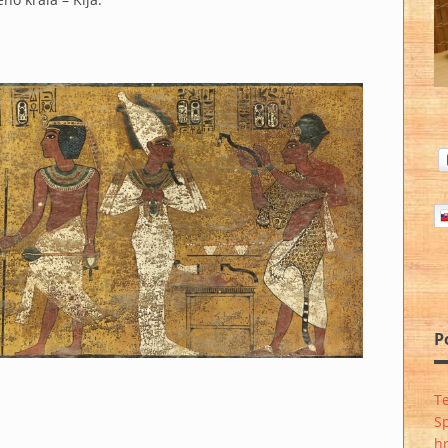
P
Te
S
hr