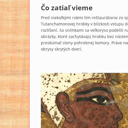
Čo zatiaľ vieme
Pred niekoľkými rokmi tím reštaurátorov zo sp
Tutanchamonovej hrobky v blízkosti vstupu do
rozlíšení. So snímkami sa veľkoryso podelili n
obrázky, ktoré zachytávajú hrobku bez náste
preskúmať steny pohrebnej komory. Práve na 
obrysy skrytých dverí.