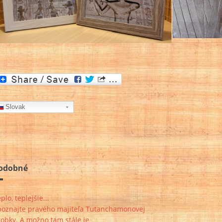
Slovak
odobné
plo, teplejšie...
poznajte pravého majiteľa Tutanchamonovej
obky. A možno tam stále je