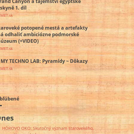
rand Canyon a tajemství egyptské
eskyně 1. díl
EMET.sk
taroveké potopené mestá a artefakty
á odhaliť ambiciózne podmorské
úzeum (+VIDEO)
EMET.sk
MY TECHNO LAB: Pyramídy ~ Dôkazy
EMET.sk
bľúbené
Dnes
HÓROVO OKO: Skutočný význam starovekého,