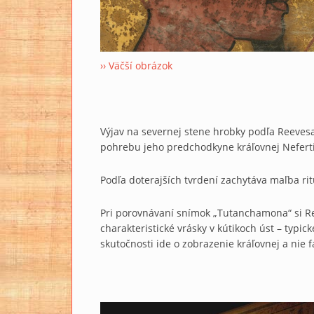
›› Väčší obrázok
Výjav na severnej stene hrobky podľa Reeve
pohrebu jeho predchodkyne kráľovnej Neferti
Podľa doterajších tvrdení zachytáva maľba r
Pri porovnávaní snímok „Tutanchamona“ si Ree
charakteristické vrásky v kútikoch úst – typic
skutočnosti ide o zobrazenie kráľovnej a nie 