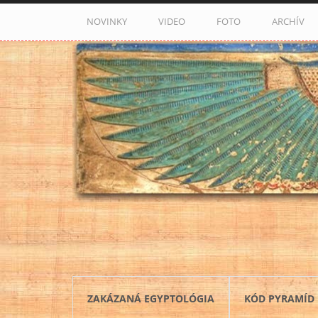
Skočiť na hlavný obsah
NOVINKY
VIDEO
FOTO
ARCHÍV
ZAKÁZANÁ EGYPTOLÓGIA
KÓD PYRAMÍD