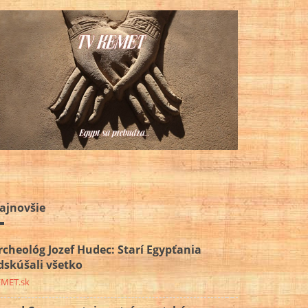
ajnovšie
rcheológ Jozef Hudec: Starí Egypťania
dskúšali všetko
EMET.sk