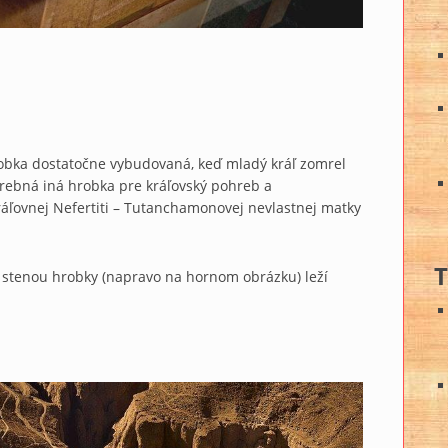
obka dostatočne vybudovaná, keď mladý kráľ zomrel
trebná iná hrobka pre kráľovský pohreb a
áľovnej Nefertiti – Tutanchamonovej nevlastnej matky
T
u stenou hrobky (napravo na hornom obrázku) leží