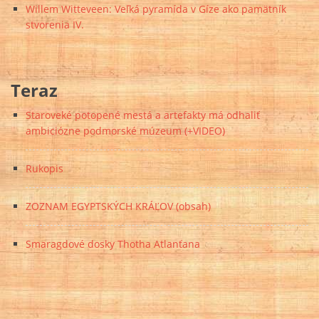
Willem Witteveen: Veľká pyramída v Gíze ako pamätník
stvorenia IV.
Teraz
Staroveké potopené mestá a artefakty má odhaliť
ambiciózne podmorské múzeum (+VIDEO)
Rukopis
ZOZNAM EGYPTSKÝCH KRÁĽOV (obsah)
Smaragdové dosky Thotha Atlanťana