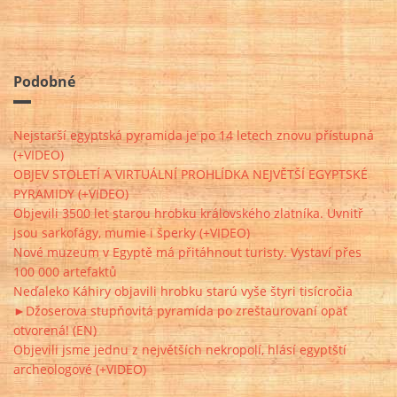
Podobné
Nejstarší egyptská pyramida je po 14 letech znovu přístupná
(+VIDEO)
OBJEV STOLETÍ A VIRTUÁLNÍ PROHLÍDKA NEJVĚTŠÍ EGYPTSKÉ
PYRAMIDY (+VIDEO)
Objevili 3500 let starou hrobku královského zlatníka. Uvnitř
jsou sarkofágy, mumie i šperky (+VIDEO)
Nové muzeum v Egyptě má přitáhnout turisty. Vystaví přes
100 000 artefaktů
Neďaleko Káhiry objavili hrobku starú vyše štyri tisícročia
►Džoserova stupňovitá pyramída po zreštaurovaní opäť
otvorená! (EN)
Objevili jsme jednu z největších nekropolí, hlásí egyptští
archeologové (+VIDEO)