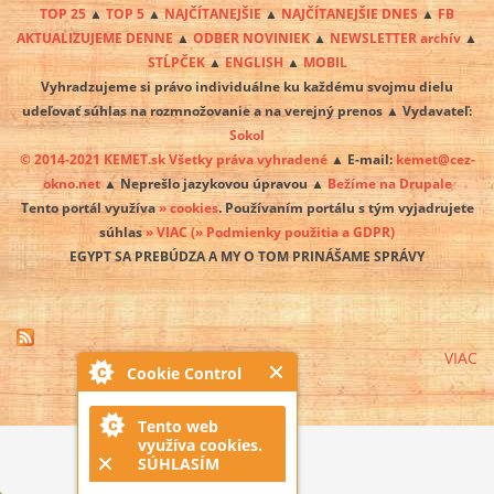
TOP 25
▲
TOP 5
▲
NAJČÍTANEJŠIE
▲
NAJČÍTANEJŠIE DNES
▲
FB
AKTUALIZUJEME DENNE
▲
ODBER NOVINIEK
▲
NEWSLETTER archív
▲
STĹPČEK
▲
ENGLISH
▲
MOBIL
Vyhradzujeme si právo individuálne ku každému svojmu dielu
udeľovať súhlas na rozmnožovanie a na verejný prenos ▲ Vydavateľ:
Sokol
© 2014-2021 KEMET.sk Všetky práva vyhradené
▲ E-mail:
kemet@cez-
okno.net
▲ Neprešlo jazykovou úpravou ▲
Bežíme na Drupale
Tento portál využíva
» cookies
. Používaním portálu s tým vyjadrujete
súhlas
» VIAC
(» Podmienky použitia a GDPR)
EGYPT SA PREBÚDZA A MY O TOM PRINÁŠAME SPRÁVY
VIAC
Cookie Control
Tento web
využíva cookies.
SÚHLASÍM