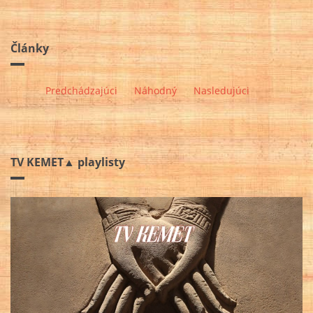
Články
Predchádzajúci
Náhodný
Nasledujúci
TV KEMET▲ playlisty