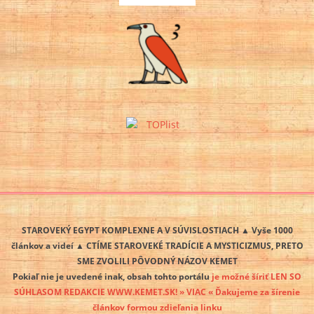
STAROVEKÝ EGYPT KOMPLEXNE A V SÚVISLOSTIACH ▲ Vyše 1000
článkov a videí ▲ CTÍME STAROVEKÉ TRADÍCIE A MYSTICIZMUS, PRETO
SME ZVOLILI PÔVODNÝ NÁZOV KEMET
Pokiaľ nie je uvedené inak, obsah tohto portálu
je možné šíriť LEN SO
SÚHLASOM REDAKCIE WWW.KEMET.SK! » VIAC « Ďakujeme za šírenie
článkov formou zdieľania linku