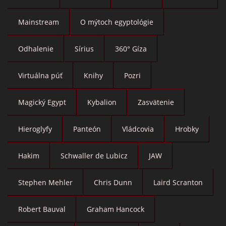
Mainstream
O mýtoch egyptológie
Odhalenie
Sírius
360° Gíza
Virtuálna púť
Knihy
Pozri
Magický Egypt
Kybalion
Zasvätenie
Hieroglyfy
Panteón
Vládcovia
Hrobky
Hakim
Schwaller de Lubicz
JAW
Stephen Mehler
Chris Dunn
Laird Scranton
Robert Bauval
Graham Hancock