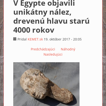
V Egypte objavili
unikátny nález,
drevenú hlavu starú
4000 rokov
Pridal
KEMET.sk
19. október 2017 - 20:05
Predchádzajúci
Náhodný
Nasledujúci