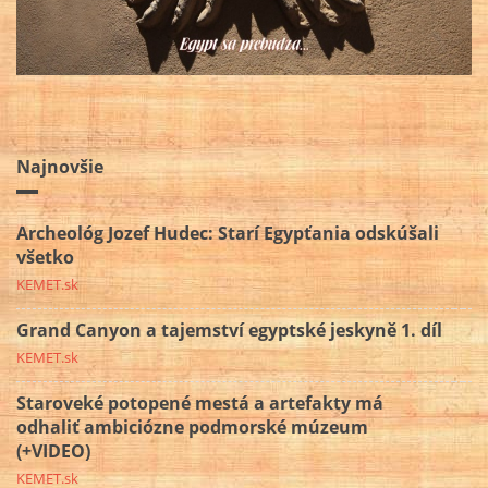
Najnovšie
Archeológ Jozef Hudec: Starí Egypťania odskúšali
všetko
KEMET.sk
Grand Canyon a tajemství egyptské jeskyně 1. díl
KEMET.sk
Staroveké potopené mestá a artefakty má
odhaliť ambiciózne podmorské múzeum
(+VIDEO)
KEMET.sk