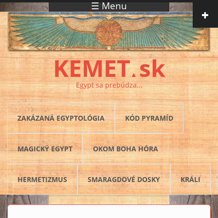
☰ Menu
Skočiť na hlavný obsah
KEMET
sk
▲
Egypt sa prebúdza...
ZAKÁZANÁ EGYPTOLÓGIA
KÓD PYRAMÍD
MAGICKÝ EGYPT
OKOM BOHA HÓRA
HERMETIZMUS
SMARAGDOVÉ DOSKY
KRÁLI