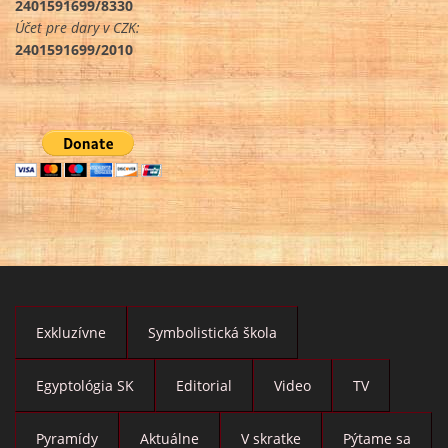
2401591699/8330
Účet pre dary v CZK:
2401591699/2010
Exkluzívne
Symbolistická škola
Egyptológia SK
Editorial
Video
TV
Pyramídy
Aktuálne
V skratke
Pýtame sa