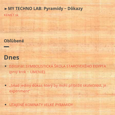
►MY TECHNO LAB: Pyramídy ~ Dôkazy
KEMET.sk
Obľúbené
Dnes
Editoriál: SYMBOLISTICKÁ ŠKOLA STAROVEKÉHO EGYPTA
(prvý krok ~ UMENIE)
„Snad jediný důkaz, který by mohl přiblížit skutečnost, je
experiment“
UTAJENÉ KOMNATY VELKÉ PYRAMIDY