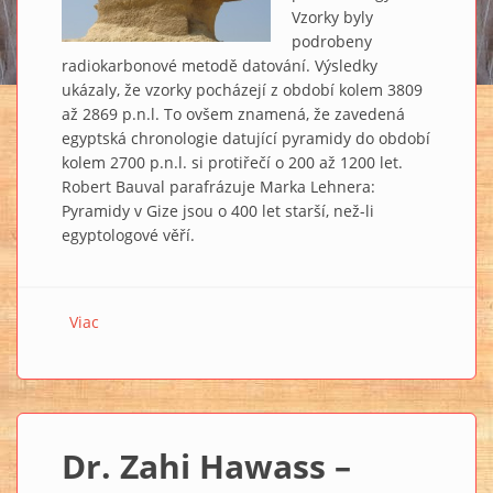
Vzorky byly
podrobeny
radiokarbonové metodě datování. Výsledky
ukázaly, že vzorky pocházejí z období kolem 3809
až 2869 p.n.l. To ovšem znamená, že zavedená
egyptská chronologie datující pyramidy do období
kolem 2700 p.n.l. si protiřečí o 200 až 1200 let.
Robert Bauval parafrázuje Marka Lehnera:
Pyramidy v Gize jsou o 400 let starší, než-li
egyptologové věří.
Viac
o Dr. Zahi Hawass – Intriky v pozadí egyptologie VI.:
VELKÉ DOBRODRUŽSTVÍ
Dr. Zahi Hawass –