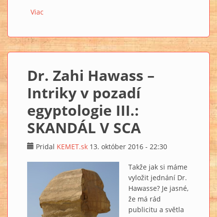
Viac
o Dr. Zahi Hawass – Intriky v pozadí egyptologie IV.:
ROBOTI A SLUHOVÉ
Dr. Zahi Hawass –
Intriky v pozadí
egyptologie III.:
SKANDÁL V SCA
Pridal
KEMET.sk
13. október 2016 - 22:30
Takže jak si máme
vyložit jednání Dr.
Hawasse? Je jasné,
že má rád
publicitu a světla