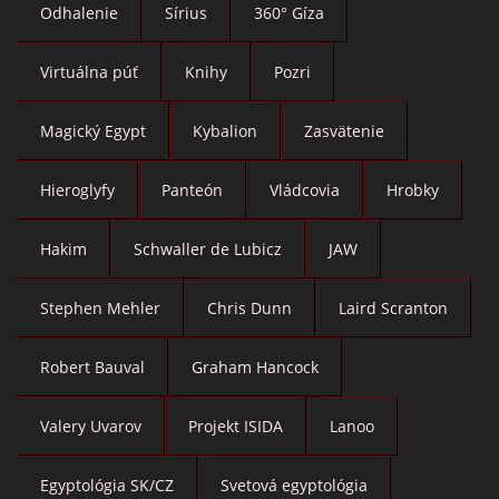
Odhalenie
Sírius
360° Gíza
Virtuálna púť
Knihy
Pozri
Magický Egypt
Kybalion
Zasvätenie
Hieroglyfy
Panteón
Vládcovia
Hrobky
Hakim
Schwaller de Lubicz
JAW
Stephen Mehler
Chris Dunn
Laird Scranton
Robert Bauval
Graham Hancock
Valery Uvarov
Projekt ISIDA
Lanoo
Egyptológia SK/CZ
Svetová egyptológia