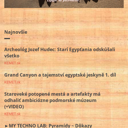
Najnovšie
Archeológ Jozef Hudec: Starí Egypťania odskúšali
všetko
KEMET.sk
Grand Canyon a tajemství egyptské jeskyně 1. díl
KEMET.sk
Staroveké potopené mestá a artefakty má
odhaliť ambiciózne podmorské múzeum
(+VIDEO)
KEMET.sk
►MY TECHNO LAB: Pyramídy ~ Dôkazy