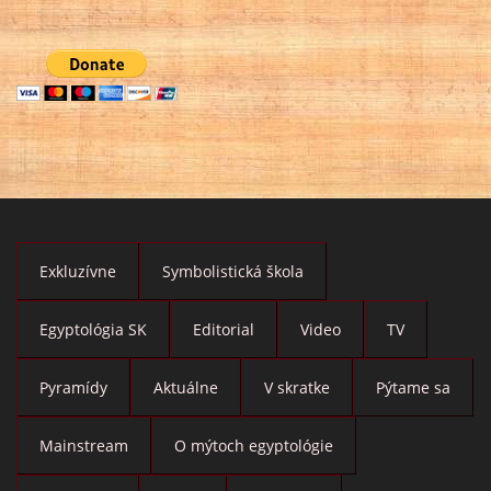
Exkluzívne
Symbolistická škola
Egyptológia SK
Editorial
Video
TV
Pyramídy
Aktuálne
V skratke
Pýtame sa
Mainstream
O mýtoch egyptológie