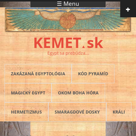
☰ Menu
Skočiť na hlavný obsah
KEMET
sk
▲
Egypt sa prebúdza...
ZAKÁZANÁ EGYPTOLÓGIA
KÓD PYRAMÍD
MAGICKÝ EGYPT
OKOM BOHA HÓRA
HERMETIZMUS
SMARAGDOVÉ DOSKY
KRÁLI