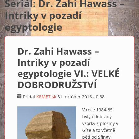
Seriál: Dr. Zahi Hawass –
Intriky v pozadí
egyptologie
Dr. Zahi Hawass –
Intriky v pozadí
egyptologie VI.: VELKÉ
DOBRODRUŽSTVÍ
Pridal
KEMET.sk
31. október 2016 - 0:38
V roce 1984-85
byly odebrány
vzorky z plošiny v
Gíze a to včetně
pěti od Sfingy.