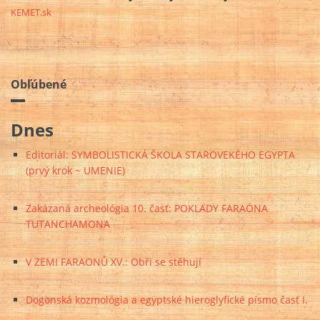
KEMET.sk
Obľúbené
Dnes
Editoriál: SYMBOLISTICKÁ ŠKOLA STAROVEKÉHO EGYPTA
(prvý krok ~ UMENIE)
Zakázaná archeológia 10. časť: POKLADY FARAÓNA
TUTANCHAMONA
V ZEMI FARAONŮ XV.: Obři se stěhují
Dogonská kozmológia a egyptské hieroglyfické písmo časť I.