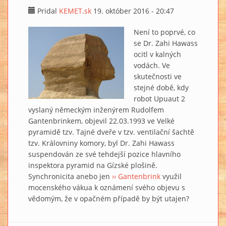
Pridal
KEMET.sk
19. október 2016 - 20:47
Není to poprvé, co
se Dr. Zahi Hawass
ocitl v kalných
vodách. Ve
skutečnosti ve
stejné době, kdy
robot Upuaut 2
vyslaný německým inženýrem Rudolfem
Gantenbrinkem, objevil 22.03.1993 ve Velké
pyramidě tzv. Tajné dveře v tzv. ventilační šachtě
tzv. Královniny komory, byl Dr. Zahi Hawass
suspendován ze své tehdejší pozice hlavního
inspektora pyramid na Gízské plošině.
Synchronicita anebo jen
›› Gantenbrink
využil
mocenského vákua k oznámení svého objevu s
vědomým, že v opačném případě by být utajen?