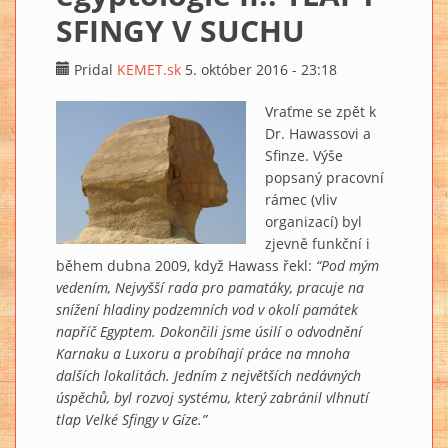
SFINGY V SUCHU
Pridal
KEMET.sk
5. október 2016 - 23:18
Vraťme se zpět k
Dr. Hawassovi a
Sfinze. Výše
popsaný pracovní
rámec (vliv
organizací) byl
zjevně funkční i
během dubna 2009, když Hawass řekl:
“Pod mým
vedením, Nejvyšší rada pro pamatáky, pracuje na
snížení hladiny podzemních vod v okolí památek
napříč Egyptem. Dokončili jsme úsilí o odvodnění
Karnaku a Luxoru a probíhají práce na mnoha
dalších lokalitách. Jedním z největších nedávných
úspěchů, byl rozvoj systému, který zabránil vlhnutí
tlap Velké Sfingy v Gíze.”