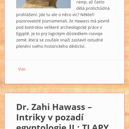
ramp, až často
dělá protichůdná
prohlášení. Jde tu ale o něco víc? Někteří
pozorovatelé poznamenali, že Hawass má pevně
pod kontrolou veškeré archeologické práce v
Egyptě. Je to prý logickým důsledkem rozvoje
země, která se zoufale snaží zastavit ostudné
plenění svého historického dědictví.
Viac
o Dr. Zahi Hawass – Intriky v pozadí egyptologie III.:
SKANDÁL V SCA
Dr. Zahi Hawass –
Intriky v pozadí
egyptologie II.: TLAPY