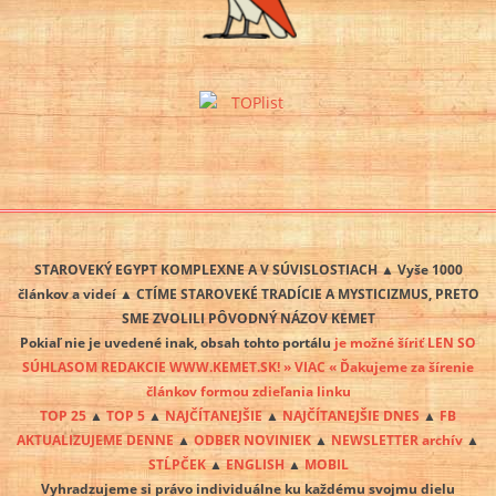
STAROVEKÝ EGYPT KOMPLEXNE A V SÚVISLOSTIACH ▲ Vyše 1000
článkov a videí ▲ CTÍME STAROVEKÉ TRADÍCIE A MYSTICIZMUS, PRETO
SME ZVOLILI PÔVODNÝ NÁZOV KEMET
Pokiaľ nie je uvedené inak, obsah tohto portálu
je možné šíriť LEN SO
SÚHLASOM REDAKCIE WWW.KEMET.SK! » VIAC « Ďakujeme za šírenie
článkov formou zdieľania linku
TOP 25
▲
TOP 5
▲
NAJČÍTANEJŠIE
▲
NAJČÍTANEJŠIE DNES
▲
FB
AKTUALIZUJEME DENNE
▲
ODBER NOVINIEK
▲
NEWSLETTER archív
▲
STĹPČEK
▲
ENGLISH
▲
MOBIL
Vyhradzujeme si právo individuálne ku každému svojmu dielu