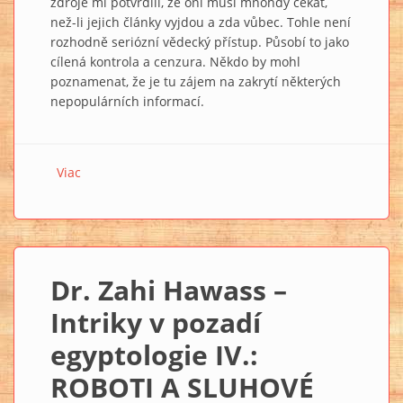
zdroje mi potvrdili, že oni musí mnohdy čekat,
než-li jejich články vyjdou a zda vůbec. Tohle není
rozhodně seriózní vědecký přístup. Působí to jako
cílená kontrola a cenzura. Někdo by mohl
poznamenat, že je tu zájem na zakrytí některých
nepopulárních informací.
Viac
o Dr. Zahi Hawass – Intriky v pozadí egyptologie V.:
POTLAČENÍ A UTAJENÍ
Dr. Zahi Hawass –
Intriky v pozadí
egyptologie IV.:
ROBOTI A SLUHOVÉ