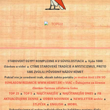
STAROVEKÝ EGYPT KOMPLEXNE A V SÚVISLOSTIACH ▲ Vyše 1000
článkov a videí ▲ CTÍME STAROVEKÉ TRADÍCIE A MYSTICIZMUS, PRETO
SME ZVOLILI PÔVODNÝ NÁZOV KEMET
Pokiaľ nie je uvedené inak, obsah tohto portálu
je možné šíriť LEN SO
SÚHLASOM REDAKCIE WWW.KEMET.SK! » VIAC « Ďakujeme za šírenie
článkov formou zdieľania linku
TOP 25
▲
TOP 5
▲
NAJČÍTANEJŠIE
▲
NAJČÍTANEJŠIE DNES
▲
FB
AKTUALIZUJEME DENNE
▲
ODBER NOVINIEK
▲
NEWSLETTER archív
▲
STĹPČEK
▲
ENGLISH
▲
MOBIL
Vyhradzujeme si právo individuálne ku každému svojmu dielu