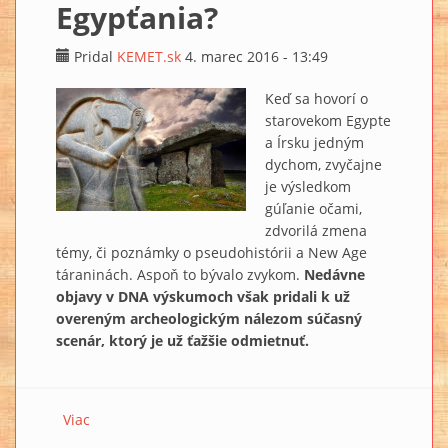
Egypťania?
Pridal
KEMET.sk
4. marec 2016 - 13:49
Keď sa hovorí o
starovekom Egypte
a Írsku jedným
dychom, zvyčajne
je výsledkom
gúľanie očami,
zdvorilá zmena
témy, či poznámky o pseudohistórii a New Age
táraninách. Aspoň to bývalo zvykom.
Nedávne
objavy v DNA výskumoch však pridali k už
overeným archeologickým nálezom súčasný
scenár, ktorý je už ťažšie odmietnuť.
Viac
o THOTHOVA BÚRKA: Nový dôkaz, že v Írsku boli
starovekí Egypťania?