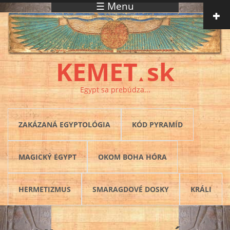
☰ Menu
Skočiť na hlavný obsah
KEMET
sk
▲
Egypt sa prebúdza...
ZAKÁZANÁ EGYPTOLÓGIA
KÓD PYRAMÍD
MAGICKÝ EGYPT
OKOM BOHA HÓRA
HERMETIZMUS
SMARAGDOVÉ DOSKY
KRÁLI