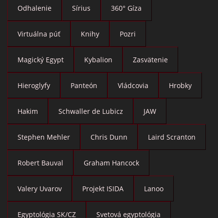
Odhalenie
Sírius
360° Gíza
Virtuálna púť
Knihy
Pozri
Magický Egypt
Kybalion
Zasvätenie
Hieroglyfy
Panteón
Vládcovia
Hrobky
Hakim
Schwaller de Lubicz
JAW
Stephen Mehler
Chris Dunn
Laird Scranton
Robert Bauval
Graham Hancock
Valery Uvarov
Projekt ISIDA
Lanoo
Egyptológia SK/CZ
Svetová egyptológia