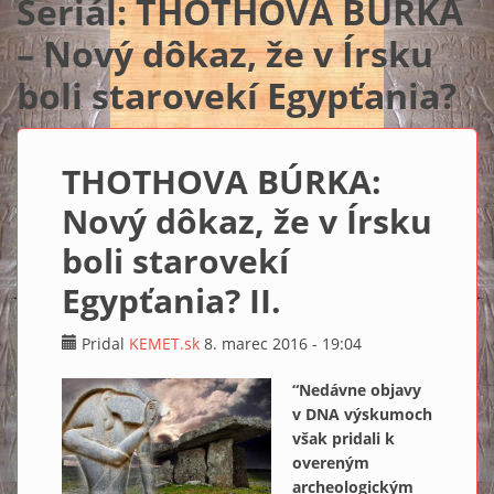
Seriál: THOTHOVA BÚRKA
– Nový dôkaz, že v Írsku
boli starovekí Egypťania?
THOTHOVA BÚRKA:
Nový dôkaz, že v Írsku
boli starovekí
Egypťania? II.
Pridal
KEMET.sk
8. marec 2016 - 19:04
“Nedávne objavy
v DNA výskumoch
však pridali k
overeným
archeologickým