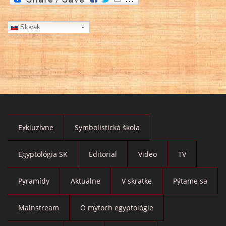
Slovak
Exkluzívne
Symbolistická škola
Egyptológia SK
Editorial
Video
TV
Pyramídy
Aktuálne
V skratke
Pýtame sa
Mainstream
O mýtoch egyptológie