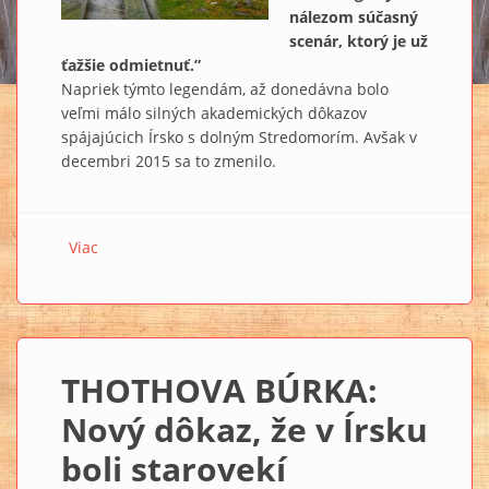
nálezom súčasný
scenár, ktorý je už
ťažšie odmietnuť.”
Napriek týmto legendám, až donedávna bolo
veľmi málo silných akademických dôkazov
spájajúcich Írsko s dolným Stredomorím. Avšak v
decembri 2015 sa to zmenilo.
Viac
o THOTHOVA BÚRKA: Nový dôkaz, že v Írsku boli
starovekí Egypťania? II.
THOTHOVA BÚRKA:
Nový dôkaz, že v Írsku
boli starovekí