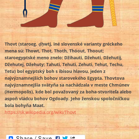
Thovt (staroeg. ḏḥwtj, iné slovenské varianty gréckeho
mena sú: Thowt, Thot, Thoth, Thóout, Thoout;
staroegyptské meno znelo: Džihauti, Džehuti, Džehutij,
Džehutej, Džehuty; Tahuti, Tehuti, Zehuti, Tehut, Techu,
Tetu) bol egyptský boh s ibisou hlavou, jeden z
najvýznamnejších bohov starovekého Egypta. Thovtova
najvýznamnejšia svätyňa sa nachádzala v meste Chmúnev
(Hermopolis), kde bol považovaný za boha-stvoriteľa alebo
aspoň vládcu bohov Ogdoady. Jeho ženskou spoločníčkou
bola bohyňa Maat.
https://sk.wikipedia.org/wiki/Thovt