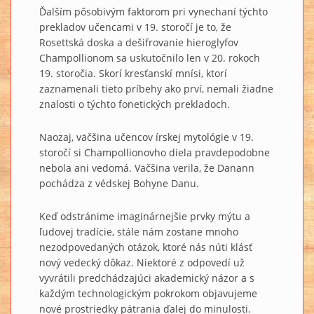
Ďalším pôsobivým faktorom pri vynechaní týchto
prekladov učencami v 19. storočí je to, že
Rosettská doska a dešifrovanie hieroglyfov
Champollionom sa uskutočnilo len v 20. rokoch
19. storočia. Skorí kresťanskí mnísi, ktorí
zaznamenali tieto príbehy ako prví, nemali žiadne
znalosti o týchto fonetických prekladoch.
Naozaj, väčšina učencov írskej mytológie v 19.
storočí si Champollionovho diela pravdepodobne
nebola ani vedomá. Väčšina verila, že Danann
pochádza z védskej Bohyne Danu.
Keď odstránime imaginárnejšie prvky mýtu a
ľudovej tradície, stále nám zostane mnoho
nezodpovedaných otázok, ktoré nás núti klásť
nový vedecký dôkaz. Niektoré z odpovedí už
vyvrátili predchádzajúci akademický názor a s
každým technologickým pokrokom objavujeme
nové prostriedky pátrania ďalej do minulosti.