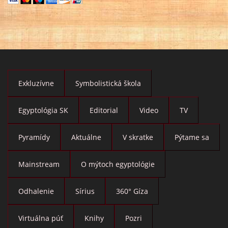
Exkluzívne
Symbolistická škola
Egyptológia SK
Editorial
Video
TV
Pyramídy
Aktuálne
V skratke
Pýtame sa
Mainstream
O mýtoch egyptológie
Odhalenie
Sírius
360° Gíza
Virtuálna púť
Knihy
Pozri