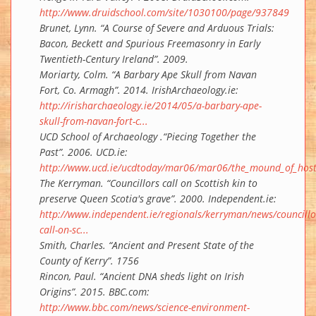
http://www.druidschool.com/site/1030100/page/937849
Brunet, Lynn. “A Course of Severe and Arduous Trials:
Bacon, Beckett and Spurious Freemasonry in Early
Twentieth-Century Ireland”. 2009.
Moriarty, Colm. “A Barbary Ape Skull from Navan
Fort, Co. Armagh”. 2014. IrishArchaeology.ie:
http://irisharchaeology.ie/2014/05/a-barbary-ape-
skull-from-navan-fort-c...
UCD School of Archaeology .“Piecing Together the
Past”. 2006. UCD.ie:
http://www.ucd.ie/ucdtoday/mar06/mar06/the_mound_of_host
The Kerryman. “Councillors call on Scottish kin to
preserve Queen Scotia's grave”. 2000. Independent.ie:
http://www.independent.ie/regionals/kerryman/news/councillo
call-on-sc...
Smith, Charles. “Ancient and Present State of the
County of Kerry”. 1756
Rincon, Paul. “Ancient DNA sheds light on Irish
Origins”. 2015. BBC.com:
http://www.bbc.com/news/science-environment-