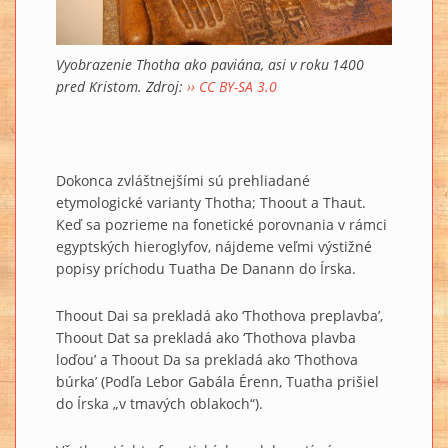
Vyobrazenie Thotha ako paviána, asi v roku 1400
pred Kristom. Zdroj:
›› CC BY-SA 3.0
Dokonca zvláštnejšími sú prehliadané
etymologické varianty Thotha; Thoout a Thaut.
Keď sa pozrieme na fonetické porovnania v rámci
egyptských hieroglyfov, nájdeme veľmi výstižné
popisy príchodu Tuatha De Danann do Írska.
Thoout Dai sa prekladá ako ‘Thothova preplavba’,
Thoout Dat sa prekladá ako ‘Thothova plavba
loďou’ a Thoout Da sa prekladá ako ‘Thothova
búrka’ (Podľa Lebor Gabála Érenn, Tuatha prišiel
do Írska „v tmavých oblakoch“).