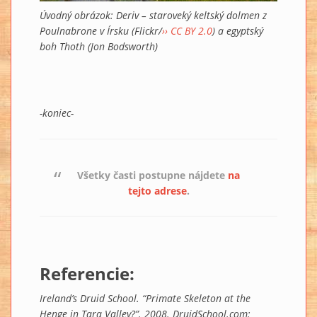
Úvodný obrázok: Deriv – staroveký keltský dolmen z
Poulnabrone v Írsku (Flickr/
›› CC BY 2.0
) a egyptský
boh Thoth (Jon Bodsworth)
-koniec-
Všetky časti postupne nájdete
na
tejto adrese
.
Referencie:
Ireland’s Druid School. “Primate Skeleton at the
Henge in Tara Valley?”. 2008. DruidSchool.com: