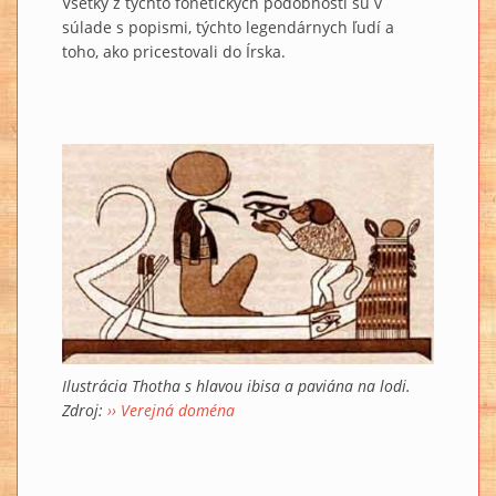
Všetky z týchto fonetických podobností sú v
súlade s popismi, týchto legendárnych ľudí a
toho, ako pricestovali do Írska.
Ilustrácia Thotha s hlavou ibisa a paviána na lodi.
Zdroj:
›› Verejná doména