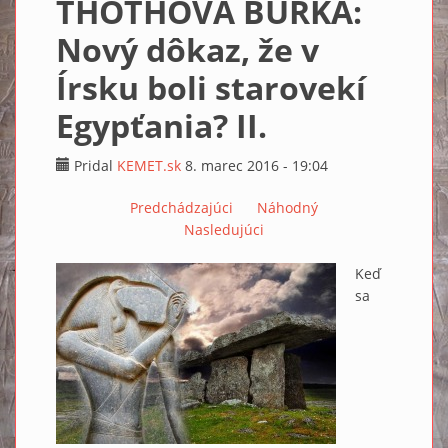
THOTHOVA BÚRKA:
Nový dôkaz, že v
Írsku boli starovekí
Egypťania? II.
Pridal
KEMET.sk
8. marec 2016 - 19:04
Predchádzajúci
Náhodný
Nasledujúci
Keď
sa