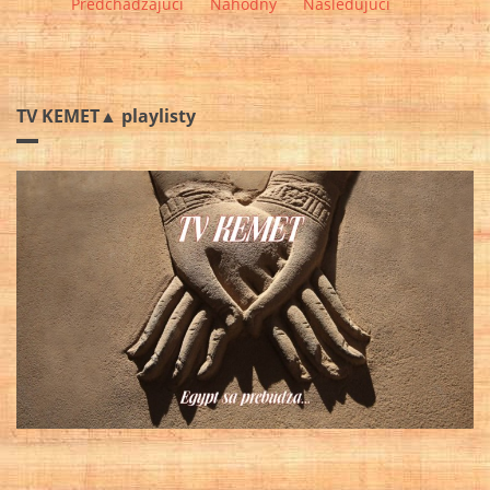
Predchádzajúci
Náhodný
Nasledujúci
TV KEMET▲ playlisty