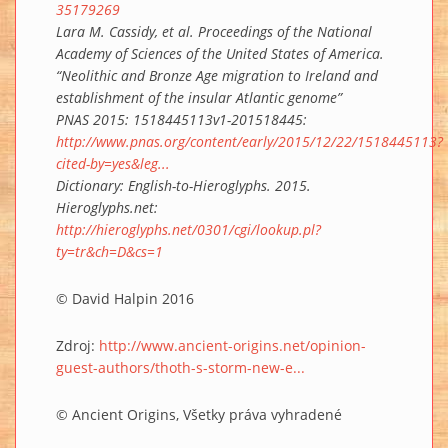
35179269
Lara M. Cassidy, et al. Proceedings of the National
Academy of Sciences of the United States of America.
“Neolithic and Bronze Age migration to Ireland and
establishment of the insular Atlantic genome”
PNAS 2015: 1518445113v1-201518445:
http://www.pnas.org/content/early/2015/12/22/1518445113?
cited-by=yes&leg...
Dictionary: English-to-Hieroglyphs. 2015.
Hieroglyphs.net:
http://hieroglyphs.net/0301/cgi/lookup.pl?
ty=tr&ch=D&cs=1
© David Halpin 2016
Zdroj:
http://www.ancient-origins.net/opinion-
guest-authors/thoth-s-storm-new-e...
© Ancient Origins, Všetky práva vyhradené