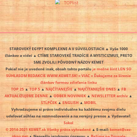
STAROVEKÝ EGYPT KOMPLEXNE A V SÚVISLOSTIACH ▲ Vyše 1000
článkov a videí ▲ CTÍME STAROVEKÉ TRADÍCIE A MYSTICIZMUS, PRETO
SME ZVOLILI PÔVODNÝ NÁZOV KEMET
Pokiaľ nie je uvedené inak, obsah tohto portálu
je možné šíriť LEN SO
SÚHLASOM REDAKCIE WWW.KEMET.SK! » VIAC « Ďakujeme za šírenie
článkov formou zdieľania linku
TOP 25
▲
TOP 5
▲
NAJČÍTANEJŠIE
▲
NAJČÍTANEJŠIE DNES
▲
FB
AKTUALIZUJEME DENNE
▲
ODBER NOVINIEK
▲
NEWSLETTER archív
▲
STĹPČEK
▲
ENGLISH
▲
MOBIL
Vyhradzujeme si právo individuálne ku každému svojmu dielu
udeľovať súhlas na rozmnožovanie a na verejný prenos ▲ Vydavateľ:
Sokol
© 2014-2021 KEMET.sk Všetky práva vyhradené
▲ E-mail:
kemet@cez-
okno.net
▲ Neprešlo jazykovou úpravou ▲
Bežíme na Drupale