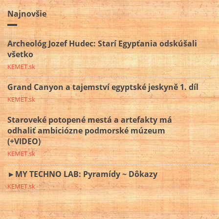
Najnovšie
Archeológ Jozef Hudec: Starí Egypťania odskúšali
všetko
KEMET.sk
Grand Canyon a tajemství egyptské jeskyně 1. díl
KEMET.sk
Staroveké potopené mestá a artefakty má
odhaliť ambiciózne podmorské múzeum
(+VIDEO)
KEMET.sk
►MY TECHNO LAB: Pyramídy ~ Dôkazy
KEMET.sk