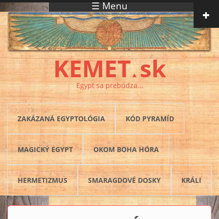
☰ Menu
Skočiť na hlavný obsah
KEMET
sk
▲
Egypt sa prebúdza...
ZAKÁZANÁ EGYPTOLÓGIA
KÓD PYRAMÍD
MAGICKÝ EGYPT
OKOM BOHA HÓRA
HERMETIZMUS
SMARAGDOVÉ DOSKY
KRÁLI