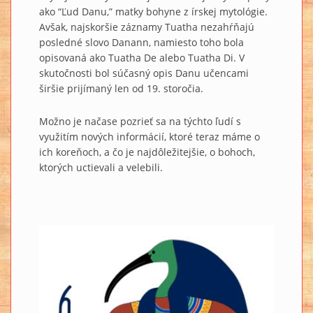
ako “Ľud Danu,” matky bohyne z írskej mytológie.
Avšak, najskoršie záznamy Tuatha nezahŕňajú
posledné slovo Danann, namiesto toho bola
opisovaná ako Tuatha De alebo Tuatha Di. V
skutočnosti bol súčasný opis Danu učencami
širšie prijímaný len od 19. storočia.
Možno je načase pozrieť sa na týchto ľudí s
využitím nových informácií, ktoré teraz máme o
ich koreňoch, a čo je najdôležitejšie, o bohoch,
ktorých uctievali a velebili.