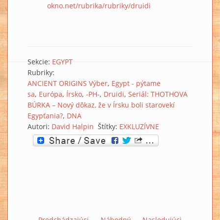
okno.net/rubrika/rubriky/druidi
Sekcie:
EGYPT
Rubriky:
ANCIENT ORIGINS Výber
Egypt - pýtame
sa
Európa
Írsko
-PH-
Druidi
Seriál: THOTHOVA
BÚRKA – Nový dôkaz, že v Írsku boli starovekí
Egypťania?
DNA
Autori:
David Halpin
Štítky:
EXKLUZÍVNE
Predchádzajúci
Náhodný
Nasledujúci