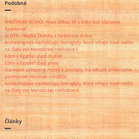
Podobné
THOTHOVA BÚRKA: Nový dôkaz, že v Írsku boli starovekí
Egypťania?
SCOTA – Matka Škótska a faraónova dcéra
Archeológovia nachádzajú hieroglyfy, ktoré vrhajú nové svetlo
na Zlatý Vek Meroitickej civilizácie I.
Eden v Egypte? (časť druhá)
Eden v Egypte? (časť prvá)
Staroveké potopené mestá a artefakty má odhaliť ambiciózne
podmorské múzeum (+VIDEO)
Archeológovia nachádzajú hieroglyfy, ktoré vrhajú nové svetlo
na Zlatý Vek Meroitickej civilizácie II.
Články