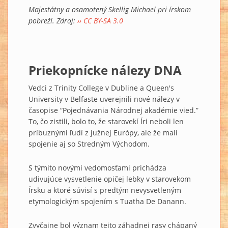
Majestátny a osamotený Skellig Michael pri írskom
pobreží. Zdroj:
›› CC BY-SA 3.0
Priekopnícke nálezy DNA
Vedci z Trinity College v Dubline a Queen's
University v Belfaste uverejnili nové nálezy v
časopise “Pojednávania Národnej akadémie vied.”
To, čo zistili, bolo to, že starovekí Íri neboli len
príbuznými ľudí z južnej Európy, ale že mali
spojenie aj so Stredným Východom.
S týmito novými vedomosťami prichádza
udivujúce vysvetlenie opičej lebky v starovekom
Írsku a ktoré súvisí s predtým nevysvetleným
etymologickým spojením s Tuatha De Danann.
Zvyčajne bol význam tejto záhadnej rasy chápaný