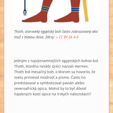
Thoth, staroveký egyptský boh často zobrazovaný ako
muž s hlavou ibisa. Zdroj:
›› CC BY-SA 4.0
Jedným z najvýznamnejších egyptských bohov bol
Thoth, ktorého neskôr Gréci nazvali Hermes.
Thoth bol mesačný boh, o ktorom sa hovorilo, že
svetu priniesol múdrosť a písmo. Často ho
predstavoval a symbolizoval pavián alebo
severoafrická opica. Mohol by to byť dôvod
nájdených kostí opice na írskych náleziskách?