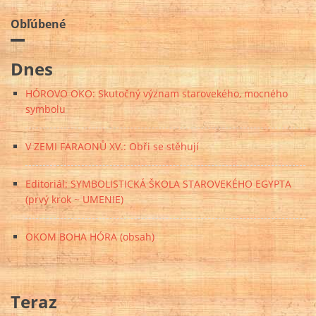
Obľúbené
Dnes
HÓROVO OKO: Skutočný význam starovekého, mocného
symbolu
V ZEMI FARAONŮ XV.: Obři se stěhují
Editoriál: SYMBOLISTICKÁ ŠKOLA STAROVEKÉHO EGYPTA
(prvý krok ~ UMENIE)
OKOM BOHA HÓRA (obsah)
Teraz