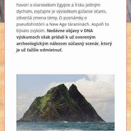
hovorí o starovekom Egypte a Írsku jedným
dychom, zvyčajne je výsledkom gúľanie očami,
zdvorilá zmena témy, či poznámky o
pseudohistórii a New Age táraninách. Aspoň to
bývalo zvykom.
Nedávne objavy v DNA
výskumoch však pridali k už overeným
archeologickým nálezom súčasný scenár, ktorý
je už ťažšie odmietnuť.