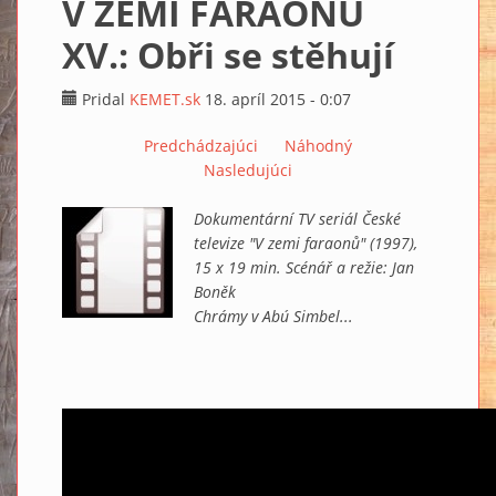
V ZEMI FARAONŮ
XV.: Obři se stěhují
Pridal
KEMET.sk
18. apríl 2015 - 0:07
Predchádzajúci
Náhodný
Nasledujúci
Dokumentární TV seriál České
televize "V zemi faraonů" (1997),
15 x 19 min. Scénář a režie: Jan
Boněk
Chrámy v Abú Simbel...