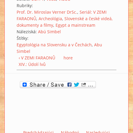
Rubriky:
Prof. Dr. Miroslav Verner DrSc.
Seriál: V ZEMI
FARAONŮ
Archeológia
Slovenské a české videá,
dokumenty a filmy
Egypt a mainstream
Náleziská:
Abú Simbel
Štítky:
Egyptológia na Slovensku a v Čechách
Abu
Simbel
‹ V ZEMI FARAONŮ
hore
XIV.: Údolí lvů
Predchádzajúci
Náhodný
Nasledujúci