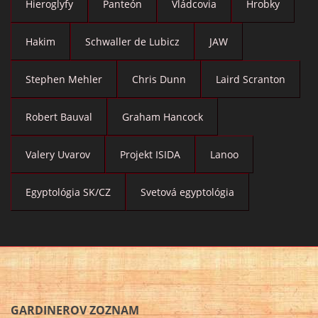
Hieroglyfy
Panteón
Vládcovia
Hrobky
Hakim
Schwaller de Lubicz
JAW
Stephen Mehler
Chris Dunn
Laird Scranton
Robert Bauval
Graham Hancock
Valery Uvarov
Projekt ISIDA
Lanoo
Egyptológia SK/CZ
Svetová egyptológia
GARDINEROV ZOZNAM