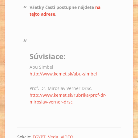
Všetky časti postupne nájdete
na
tejto adrese
.
Súvisiace:
Abu Simbel
http://www.kemet.sk/abu-simbel
Prof. Dr. Miroslav Verner DrSc.
http://www.kemet.sk/rubrika/prof-dr-
miroslav-verner-drsc
Sekcie:
EGYPT
Veda
VIDEO