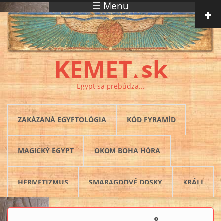
☰ Menu
Skočiť na hlavný obsah
KEMET
sk
▲
Egypt sa prebúdza...
ZAKÁZANÁ EGYPTOLÓGIA
KÓD PYRAMÍD
MAGICKÝ EGYPT
OKOM BOHA HÓRA
HERMETIZMUS
SMARAGDOVÉ DOSKY
KRÁLI