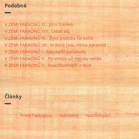
Podobné
V ZEMI FARAONŮ IX.: Jižní harém
V ZEMI FARAONŮ XIV.: Údolí lvů
V ZEMI FARAONŮ IV.: Žijící podoba faraona
V ZEMI FARAONŮ VII.: Krásná jsou místa pyramid
V ZEMI FARAONŮ I.: Nejstarší pyramidy
V ZEMI FARAONŮ V.: Pyramidy už nejsou veliké
V ZEMI FARAONŮ X.: Nejctihodnější z míst
Články
Predchádzajúci
Náhodný
Nasledujúci