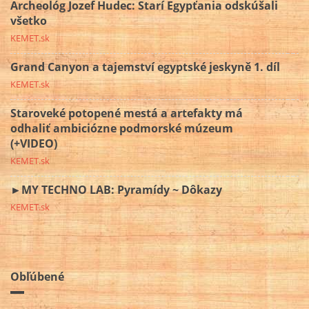
Archeológ Jozef Hudec: Starí Egypťania odskúšali
všetko
KEMET.sk
Grand Canyon a tajemství egyptské jeskyně 1. díl
KEMET.sk
Staroveké potopené mestá a artefakty má
odhaliť ambiciózne podmorské múzeum
(+VIDEO)
KEMET.sk
►MY TECHNO LAB: Pyramídy ~ Dôkazy
KEMET.sk
Obľúbené