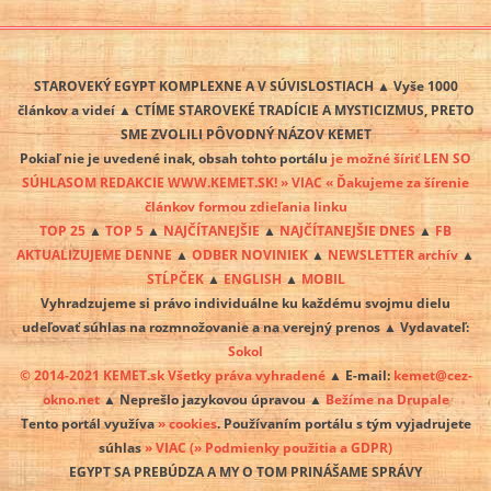
STAROVEKÝ EGYPT KOMPLEXNE A V SÚVISLOSTIACH ▲ Vyše 1000
článkov a videí ▲ CTÍME STAROVEKÉ TRADÍCIE A MYSTICIZMUS, PRETO
SME ZVOLILI PÔVODNÝ NÁZOV KEMET
Pokiaľ nie je uvedené inak, obsah tohto portálu
je možné šíriť LEN SO
SÚHLASOM REDAKCIE WWW.KEMET.SK! » VIAC « Ďakujeme za šírenie
článkov formou zdieľania linku
TOP 25
▲
TOP 5
▲
NAJČÍTANEJŠIE
▲
NAJČÍTANEJŠIE DNES
▲
FB
AKTUALIZUJEME DENNE
▲
ODBER NOVINIEK
▲
NEWSLETTER archív
▲
STĹPČEK
▲
ENGLISH
▲
MOBIL
Vyhradzujeme si právo individuálne ku každému svojmu dielu
udeľovať súhlas na rozmnožovanie a na verejný prenos ▲ Vydavateľ:
Sokol
© 2014-2021 KEMET.sk Všetky práva vyhradené
▲ E-mail:
kemet@cez-
okno.net
▲ Neprešlo jazykovou úpravou ▲
Bežíme na Drupale
Tento portál využíva
» cookies
. Používaním portálu s tým vyjadrujete
súhlas
» VIAC
(» Podmienky použitia a GDPR)
EGYPT SA PREBÚDZA A MY O TOM PRINÁŠAME SPRÁVY