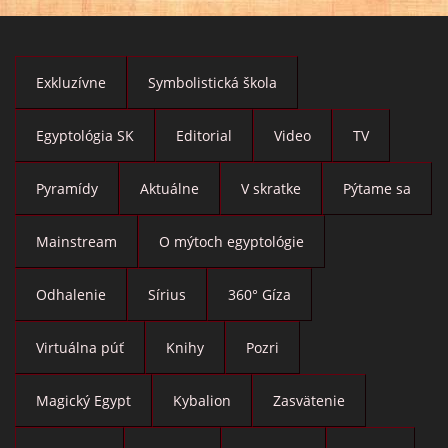
Exkluzívne
Symbolistická škola
Egyptológia SK
Editorial
Video
TV
Pyramídy
Aktuálne
V skratke
Pýtame sa
Mainstream
O mýtoch egyptológie
Odhalenie
Sírius
360° Gíza
Virtuálna púť
Knihy
Pozri
Magický Egypt
Kybalion
Zasvätenie