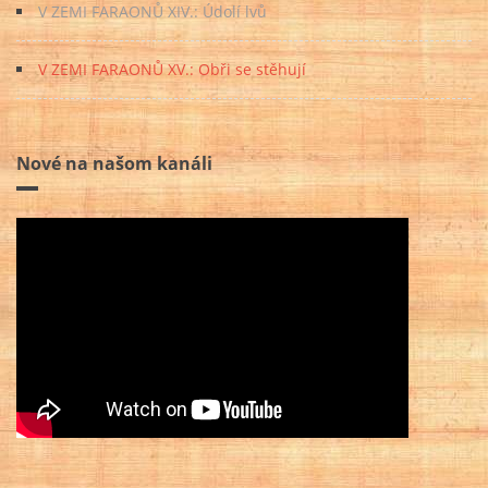
V ZEMI FARAONŮ XIV.: Údolí lvů
V ZEMI FARAONŮ XV.: Obři se stěhují
Nové na našom kanáli