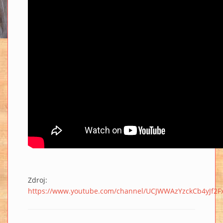
Zdroj:
https://www.youtube.com/channel/UCJWWAzYzckCb4yJf2F