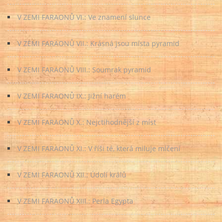
V ZEMI FARAONŮ VI.: Ve znamení slunce
V ZEMI FARAONŮ VII.: Krásná jsou místa pyramid
V ZEMI FARAONŮ VIII.: Soumrak pyramid
V ZEMI FARAONŮ IX.: Jižní harém
V ZEMI FARAONŮ X.: Nejctihodnější z míst
V ZEMI FARAONŮ XI.: V říši té, která miluje mlčení
V ZEMI FARAONŮ XII.: Údolí králů
V ZEMI FARAONŮ XIII.: Perla Egypta