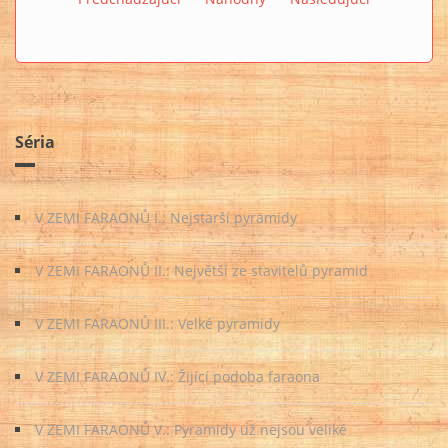
Séria
V ZEMI FARAONŮ I.: Nejstarší pyramidy
V ZEMI FARAONŮ II.: Největší ze stavitelů pyramid
V ZEMI FARAONŮ III.: Velké pyramidy
V ZEMI FARAONŮ IV.: Žijící podoba faraona
V ZEMI FARAONŮ V.: Pyramidy už nejsou veliké