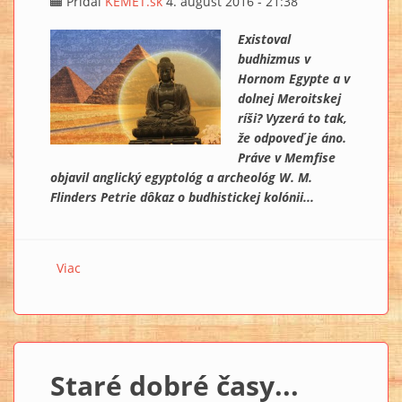
Pridal
KEMET.sk
4. august 2016 - 21:38
Existoval
budhizmus v
Hornom Egypte a v
dolnej Meroitskej
ríši? Vyzerá to tak,
že odpoveď je áno.
Práve v Memfise
objavil anglický egyptológ a archeológ W. M.
Flinders Petrie dôkaz o budhistickej kolónii...
Viac
o Budhizmus v starom Egypte a v Meroe – Viera
odhalená prostredníctvom starovekých rukopisov I.
Staré dobré časy...