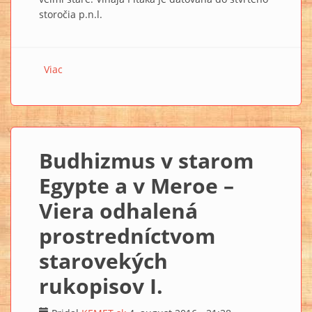
storočia p.n.l.
Viac
o Budhizmus v starom Egypte a v Meroe – Viera
odhalená prostredníctvom starovekých rukopisov II.
Budhizmus v starom
Egypte a v Meroe –
Viera odhalená
prostredníctvom
starovekých
rukopisov I.