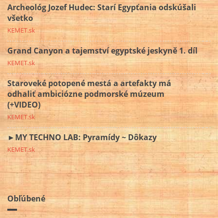
Archeológ Jozef Hudec: Starí Egypťania odskúšali
všetko
KEMET.sk
Grand Canyon a tajemství egyptské jeskyně 1. díl
KEMET.sk
Staroveké potopené mestá a artefakty má
odhaliť ambiciózne podmorské múzeum
(+VIDEO)
KEMET.sk
►MY TECHNO LAB: Pyramídy ~ Dôkazy
KEMET.sk
Obľúbené