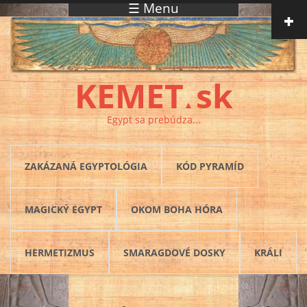
☰ Menu
Skočiť na hlavný obsah
KEMET
sk
▲
Egypt sa prebúdza...
ZAKÁZANÁ EGYPTOLÓGIA
KÓD PYRAMÍD
MAGICKÝ EGYPT
OKOM BOHA HÓRA
HERMETIZMUS
SMARAGDOVÉ DOSKY
KRÁLI