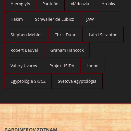
Hieroglyfy
Panteón
Vládcovia
Hrobky
Hakim
Schwaller de Lubicz
JAW
Stephen Mehler
Chris Dunn
Laird Scranton
Robert Bauval
Graham Hancock
Valery Uvarov
Projekt ISIDA
Lanoo
Egyptológia SK/CZ
Svetová egyptológia
GARDINEROV ZOZNAM