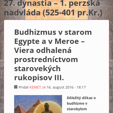
27. dynastia – 1. perzská
nadvláda (525-401 pr.Kr.)
Budhizmus v starom
Egypte a v Meroe –
Viera odhalená
prostredníctvom
starovekých
rukopisov III.
Pridal
KEMET.sk
16. august 2016 - 18:17
Dôležitý dôkaz o
budhizme v
starobylom