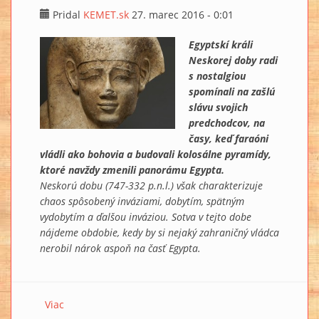
Pridal
KEMET.sk
27. marec 2016 - 0:01
Egyptskí králi
Neskorej doby radi
s nostalgiou
spomínali na zašlú
slávu svojich
predchodcov, na
časy, keď faraóni
vládli ako bohovia a budovali kolosálne pyramídy,
ktoré navždy zmenili panorámu Egypta.
Neskorú dobu (747-332 p.n.l.) však charakterizuje
chaos spôsobený inváziami, dobytím, spätným
vydobytím a ďalšou inváziou. Sotva v tejto dobe
nájdeme obdobie, kedy by si nejaký zahraničný vládca
nerobil nárok aspoň na časť Egypta.
Viac
o Staré dobré časy...