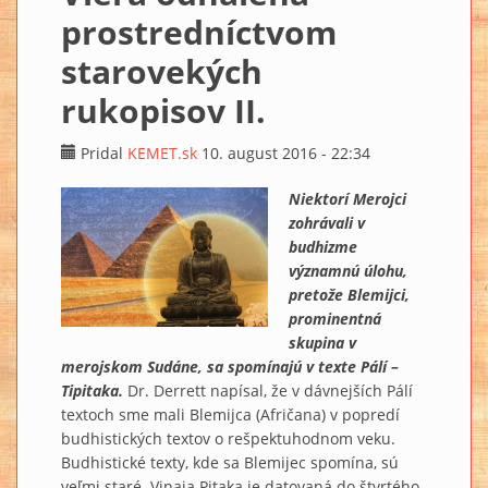
prostredníctvom
starovekých
rukopisov II.
Pridal
KEMET.sk
10. august 2016 - 22:34
Niektorí Merojci
zohrávali v
budhizme
významnú úlohu,
pretože Blemijci,
prominentná
skupina v
merojskom Sudáne, sa spomínajú v texte Pálí –
Tipitaka.
Dr. Derrett napísal, že v dávnejších Pálí
textoch sme mali Blemijca (Afričana) v popredí
budhistických textov o rešpektuhodnom veku.
Budhistické texty, kde sa Blemijec spomína, sú
veľmi staré. Vinaja Pitaka je datovaná do štvrtého