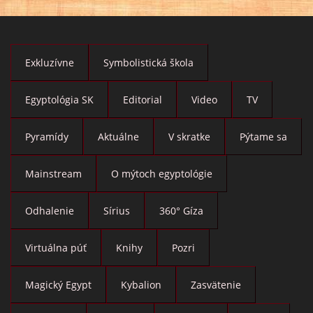
Exkluzívne
Symbolistická škola
Egyptológia SK
Editorial
Video
TV
Pyramídy
Aktuálne
V skratke
Pýtame sa
Mainstream
O mýtoch egyptológie
Odhalenie
Sírius
360° Gíza
Virtuálna púť
Knihy
Pozri
Magický Egypt
Kybalion
Zasvätenie