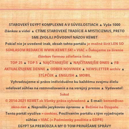
STAROVEKÝ EGYPT KOMPLEXNE A V SÚVISLOSTIACH ▲ Vyše 1000
článkov a videí ▲ CTÍME STAROVEKÉ TRADÍCIE A MYSTICIZMUS, PRETO
SME ZVOLILI PÔVODNÝ NÁZOV KEMET
Pokiaľ nie je uvedené inak, obsah tohto portálu
je možné šíriť LEN SO
SÚHLASOM REDAKCIE WWW.KEMET.SK! » VIAC « Ďakujeme za šírenie
článkov formou zdieľania linku
TOP 25
▲
TOP 5
▲
NAJČÍTANEJŠIE
▲
NAJČÍTANEJŠIE DNES
▲
FB
AKTUALIZUJEME DENNE
▲
ODBER NOVINIEK
▲
NEWSLETTER archív
▲
STĹPČEK
▲
ENGLISH
▲
MOBIL
Vyhradzujeme si právo individuálne ku každému svojmu dielu
udeľovať súhlas na rozmnožovanie a na verejný prenos ▲ Vydavateľ:
Sokol
© 2014-2021 KEMET.sk Všetky práva vyhradené
▲ E-mail:
kemet@cez-
okno.net
▲ Neprešlo jazykovou úpravou ▲
Bežíme na Drupale
Tento portál využíva
» cookies
. Používaním portálu s tým vyjadrujete
súhlas
» VIAC
(» Podmienky použitia a GDPR)
EGYPT SA PREBÚDZA A MY O TOM PRINÁŠAME SPRÁVY