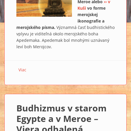
Meroe alebo
›› v
Kuši
vo forme
merojskej
ikonografie a
merojského písma.
Významná časť budhistického
vplyvu je viditeľná okolo merojského boha
Apedemaka. Apedemak bol mnohými uznávaný
leví boh Merojcov.
Viac
o Budhizmus v starom Egypte a v Meroe – Viera
odhalená prostredníctvom starovekých rukopisov III.
Budhizmus v starom
Egypte a v Meroe –
Viera odhalená