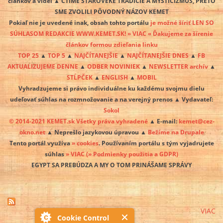
článkov a videí ▲ CTÍME STAROVEKÉ TRADÍCIE A MYSTICIZMUS, PRETO
SME ZVOLILI PÔVODNÝ NÁZOV KEMET
Pokiaľ nie je uvedené inak, obsah tohto portálu
je možné šíriť LEN SO
SÚHLASOM REDAKCIE WWW.KEMET.SK! » VIAC « Ďakujeme za šírenie
článkov formou zdieľania linku
TOP 25
▲
TOP 5
▲
NAJČÍTANEJŠIE
▲
NAJČÍTANEJŠIE DNES
▲
FB
AKTUALIZUJEME DENNE
▲
ODBER NOVINIEK
▲
NEWSLETTER archív
▲
STĹPČEK
▲
ENGLISH
▲
MOBIL
Vyhradzujeme si právo individuálne ku každému svojmu dielu
udeľovať súhlas na rozmnožovanie a na verejný prenos ▲ Vydavateľ:
Sokol
© 2014-2021 KEMET.sk Všetky práva vyhradené
▲ E-mail:
kemet@cez-
okno.net
▲ Neprešlo jazykovou úpravou ▲
Bežíme na Drupale
Tento portál využíva
» cookies
. Používaním portálu s tým vyjadrujete
súhlas
» VIAC
(» Podmienky použitia a GDPR)
EGYPT SA PREBÚDZA A MY O TOM PRINÁŠAME SPRÁVY
VIAC
Cookie Control