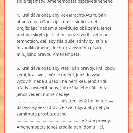
sídle tajemství, Amenemopeta ospravedlněného.
4. Král dává oběť, aby Re-Harachti-Atum, pán
obou zemí a Onu, žijící duše, sídlící v nebi,
projíždějící nebem a osvětlující obě země, jehož
podoba skryta jest lidem, jenž stvořil světlo po
temnotách, dal, aby žila duše, zdráv byl stín a
nezaniklo jméno, duchu královského písaře
milujícího pravdu Amenempeta.
5. Král dává oběť, aby Ptati, pán pravdy, král obou
zemí, krasavec, tvůrce umění, jenž do výše
vyzdvihl nebe a usadil na něm Rea, jenž zřídil
úřady a vytvořil bohy, jak určila jeho vůle, bez
jehož vědění nic se neděje, —
..................................... jest ten, jenž ho miluje, —
dal vysoký věk, zdraví ze své ruky, a aby nebyla
zamítnuta prosba, duchu
...................................................... v Sídle pravdy,
Amenemopeta jehož zrodila paní domu Hel.