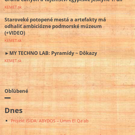
KEMET.sk
Staroveké potopené mestá a artefakty má
odhaliť ambiciózne podmorské múzeum
(+VIDEO)
KEMET.sk
►MY TECHNO LAB: Pyramídy ~ Dôkazy
KEMET.sk
Obľúbené
Dnes
Projekt ISIDA: ABYDOS – Umm El Qa'ab