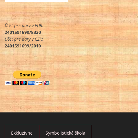
Účet pre dary v EUR:
2401591699/8330
Účet pre dary v CZK:
2401591699/2010
Exkluzívne
Symbolistická škola