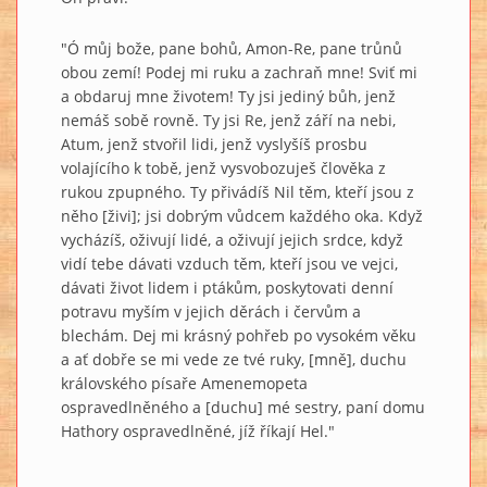
"Ó můj bože, pane bohů, Amon-Re, pane trůnů
obou zemí! Podej mi ruku a zachraň mne! Sviť mi
a obdaruj mne životem! Ty jsi jediný bůh, jenž
nemáš sobě rovně. Ty jsi Re, jenž září na nebi,
Atum, jenž stvořil lidi, jenž vyslyšíš prosbu
volajícího k tobě, jenž vysvobozuješ člověka z
rukou zpupného. Ty přivádíš Nil těm, kteří jsou z
něho [živi]; jsi dobrým vůdcem každého oka. Když
vycházíš, oživují lidé, a oživují jejich srdce, když
vidí tebe dávati vzduch těm, kteří jsou ve vejci,
dávati život lidem i ptákům, poskytovati denní
potravu myším v jejich děrách i červům a
blechám. Dej mi krásný pohřeb po vysokém věku
a ať dobře se mi vede ze tvé ruky, [mně], duchu
královského písaře Amenemopeta
ospravedlněného a [duchu] mé sestry, paní domu
Hathory ospravedlněné, jíž říkají Hel."