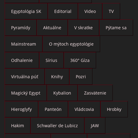
Egyptológia SK
Editorial
Video
TV
Pyramídy
Aktuálne
V skratke
Pýtame sa
Mainstream
O mýtoch egyptológie
Odhalenie
Sírius
360° Gíza
Virtuálna púť
Knihy
Pozri
Magický Egypt
Kybalion
Zasvätenie
Hieroglyfy
Panteón
Vládcovia
Hrobky
Hakim
Schwaller de Lubicz
JAW