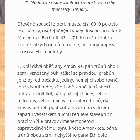
IX. Modlitby se sousoší Amenemopetova a jeho
manželky Hathory.
Dřevěné sousoší z berl. musea čís. 6910 pokryto
jest nápisy, uveřejněnými v Aeg. Inschr. aus der k.
Museen zu Berlin II. 63 .—71. Kromě několika
zcela krátkých údajů o rodině, obsahují nápisy
sousoší tyto modlitby:
1. Král dává oběť, aby Amon-Re, pán trůnů obou
zemí, vznešený bůh, těšící se pravdou, prabůh,
jenž byl od počátku, jediný, nemající sobě rovně,
jenž stvořil nebe, zřídil obě země, jenž stvořil
bohy a učinil lidi, pán požívající úcty, velice
milovaný, velice mocný v devateru bohů, dal
krásný pohřeb po dlouhém věku na velikém
západu vesetském duchu ředitele stavebních
prací v Sídle pravdy Amenemopetovi
ospravedlněnému, synu kněze Amon-Rea, pána
trůnů obou zemí, nejvyššího pána Ethiopie,