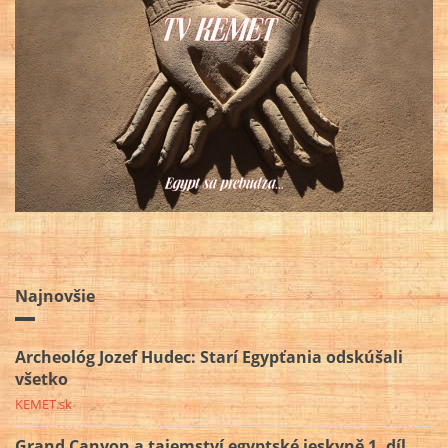
Najnovšie
Archeológ Jozef Hudec: Starí Egypťania odskúšali
všetko
KEMET.sk
Grand Canyon a tajemství egyptské jeskyně 1. díl