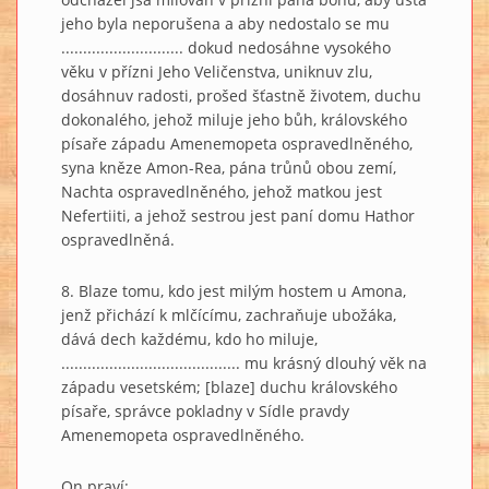
jeho byla neporušena a aby nedostalo se mu
............................ dokud nedosáhne vysokého
věku v přízni Jeho Veličenstva, uniknuv zlu,
dosáhnuv radosti, prošed šťastně životem, duchu
dokonalého, jehož miluje jeho bůh, královského
písaře západu Amenemopeta ospravedlněného,
syna kněze Amon-Rea, pána trůnů obou zemí,
Nachta ospravedlněného, jehož matkou jest
Nefertiiti, a jehož sestrou jest paní domu Hathor
ospravedlněná.
8. Blaze tomu, kdo jest milým hostem u Amona,
jenž přichází k mlčícímu, zachraňuje ubožáka,
dává dech každému, kdo ho miluje,
......................................... mu krásný dlouhý věk na
západu vesetském; [blaze] duchu královského
písaře, správce pokladny v Sídle pravdy
Amenemopeta ospravedlněného.
On praví: