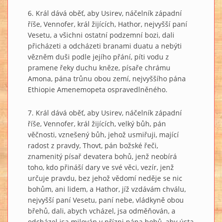
6. Král dává oběť, aby Usirev, náčelník západní
říše, Vennofer, král žijících, Hathor, nejvyšší paní
Vesetu, a všichni ostatní podzemní bozi, dali
přicházeti a odcházeti branami duatu a nebýti
vězněm duši podle jejího přání, píti vodu z
pramene řeky duchu kněze, písaře chrámu
Amona, pána trůnu obou zemí, nejvyššího pána
Ethiopie Amenemopeta ospravedlněného.
7. Král dává oběť, aby Usirev, náčelník západní
říše, Vennofer, král žijících, velký bůh, pán
věčnosti, vznešený bůh, jehož usmiřuji, mající
radost z pravdy, Thovt, pán božské řeči,
znamenitý písař devatera bohů, jenž neobírá
toho, kdo přináší dary ve své věci, vezír, jenž
určuje pravdu, bez jehož vědomí neděje se nic
bohům, ani lidem, a Hathor, jíž vzdávám chválu,
nejvyšší paní Vesetu, paní nebe, vládkyně obou
břehů, dali, abych vcházel, jsa odměňován, a
odcházel jsa milován v přízni pána bohů, aby ústa