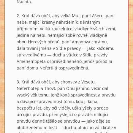
Nachta.
2. Král dává oběť, aby velká Mut, paní Ašeru, paní
nebe, mající krásný náhrdelník, s krásným
příjmením: Velká kouzelnice, vládkyně všech zemí,
jediná na nebi, nemající sobě rovné, vládkyně
obou Horových břehů, paní Amonova chrámu,
dala trvání jména v Sídle pravdy — jako každému
spravedlivému — duchu vůdce v Sídle pravdy
Amenemopeta ospravedlněného, jehož porodila
paní domu Nefertiiti ospravedlněná.
3. Král dává oběť, aby chonsev z Vesetu,
Neferhotep a Thovt, pán Onu jižního, vezír dal
vysoký věk tomu, jenž koná spravedlnost a pravdu
a dávající spravedlnost tomu, kdo ji koná,
bezpočtu let, aby oči viděly, uši slyšely a srdce
určující pravdu, přemýšlející o pravdě, milující
pravdu denně těšilo se pravdou — jako děje se
obdařenému milostí — duchu plnícího vůli krále v