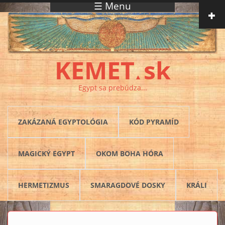
☰ Menu
Skočiť na hlavný obsah
KEMET
sk
▲
Egypt sa prebúdza...
ZAKÁZANÁ EGYPTOLÓGIA
KÓD PYRAMÍD
MAGICKÝ EGYPT
OKOM BOHA HÓRA
HERMETIZMUS
SMARAGDOVÉ DOSKY
KRÁLI