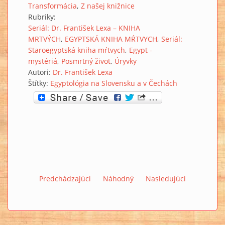
Transformácia
Z našej knižnice
Rubriky:
Seriál: Dr. František Lexa – KNIHA
MRTVÝCH
EGYPTSKÁ KNIHA MŔTVYCH
Seriál:
Staroegyptská kniha mŕtvych
Egypt -
mystériá
Posmrtný život
Úryvky
Autori:
Dr. František Lexa
Štítky:
Egyptológia na Slovensku a v Čechách
Predchádzajúci
Náhodný
Nasledujúci