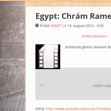
Egypt: Chrám Rame
Pridal
KEMET.sk
14. august 2012 - 0:55
Predchádzajúci
Inžiniersky génius Giovanni B
VIDEO náj
Zdroj:
http://www.youtube.com/user/Ufodok