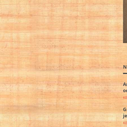
N
A
o
K
G
j
K