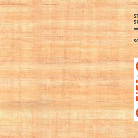
S
S
S