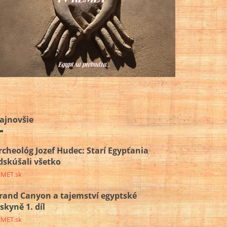
ajnovšie
rcheológ Jozef Hudec: Starí Egypťania
dskúšali všetko
EMET.sk
rand Canyon a tajemství egyptské
eskyně 1. díl
EMET.sk