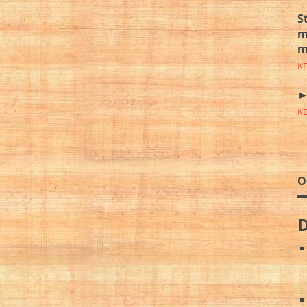
S
m
m
K
►
K
O