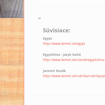
Súvisiace:
Egypt
http://www.kemet.sk/egypt
Egyptština - jazyk bohů
http://www.kemet.sk/clanok/egyptstina
Jaromír Kozák
http://www.kemet.sk/rubrika/rubriky/ja