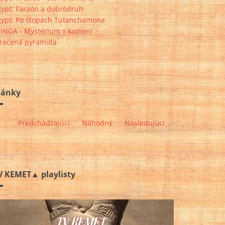
gypt: Faraón a dobrodruh
gypt: Po stopách Tutanchamona
FINGA - Mystérium v kameni
tracená pyramida
lánky
Predchádzajúci
Náhodný
Nasledujúci
V KEMET▲ playlisty