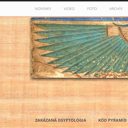
Skočiť na hlavný obsah
NOVINKY
VIDEO
FOTO
ARCHÍV
ZAKÁZANÁ EGYPTOLÓGIA
KÓD PYRAMÍD