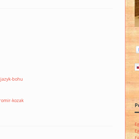
-jazyk-bohu
romir-kozak
P
E
Eg
E