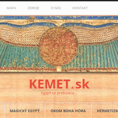
MAPA
ZDROJE
O NÁS
KONTAKT
KEMET
sk
▲
Egypt sa prebúdza...
MAGICKÝ EGYPT
OKOM BOHA HÓRA
HERMETIZ