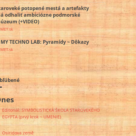
taroveké potopené mestá a artefakty
á odhaliť ambiciózne podmorské
úzeum (+VIDEO)
EMET.sk
MY TECHNO LAB: Pyramídy ~ Dôkazy
EMET.sk
bľúbené
Dnes
Editoriál: SYMBOLISTICKÁ ŠKOLA STAROVEKÉHO
EGYPTA (prvý krok ~ UMENIE)
Osiridova země