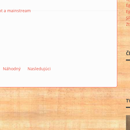
E
pt a mainstream
E
S
Z
Č
Náhodný
Nasledujúci
T