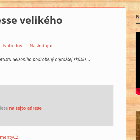
sse velikého
N
Náhodný
Nasledujúci
attistu Belzoniho podrobený najťažšej skúške...
dete
na tejto adrese
umentyCZ