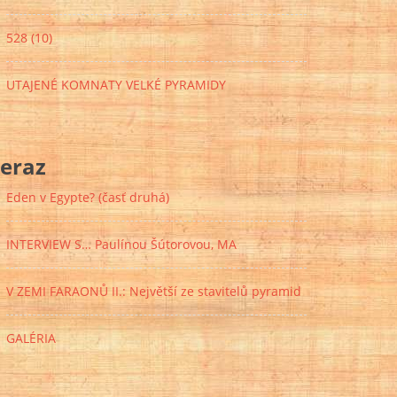
528 (10)
UTAJENÉ KOMNATY VELKÉ PYRAMIDY
eraz
Eden v Egypte? (časť druhá)
INTERVIEW S… Paulínou Šútorovou, MA
V ZEMI FARAONŮ II.: Největší ze stavitelů pyramid
GALÉRIA