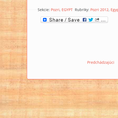
Sekcie:
Pozri
EGYPT
Rubriky:
Pozri 2012
Egy
Predchádzajúci