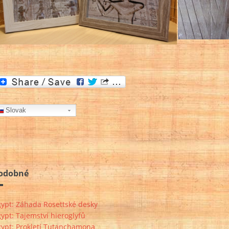
Slovak
odobné
gypt: Záhada Rosettské desky
ypt: Tajemství hieroglyfů
gypt: Prokletí Tutanchamona