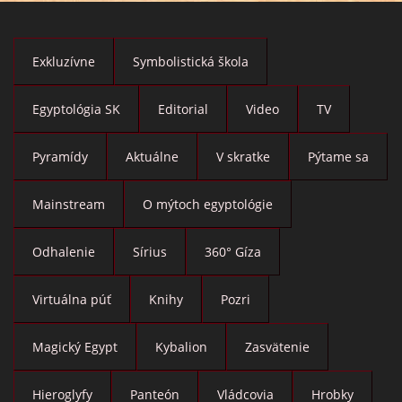
Exkluzívne
Symbolistická škola
Egyptológia SK
Editorial
Video
TV
Pyramídy
Aktuálne
V skratke
Pýtame sa
Mainstream
O mýtoch egyptológie
Odhalenie
Sírius
360° Gíza
Virtuálna púť
Knihy
Pozri
Magický Egypt
Kybalion
Zasvätenie
Hieroglyfy
Panteón
Vládcovia
Hrobky