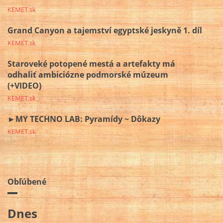
KEMET.sk
Grand Canyon a tajemství egyptské jeskyně 1. díl
KEMET.sk
Staroveké potopené mestá a artefakty má
odhaliť ambiciózne podmorské múzeum
(+VIDEO)
KEMET.sk
►MY TECHNO LAB: Pyramídy ~ Dôkazy
KEMET.sk
Obľúbené
Dnes