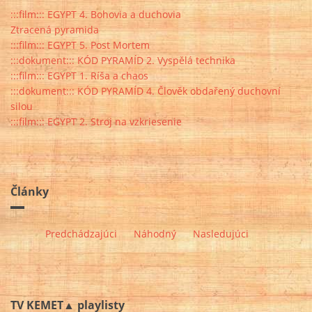
:::film::: EGYPT 4. Bohovia a duchovia
Ztracená pyramida
:::film::: EGYPT 5. Post Mortem
:::dokument::: KÓD PYRAMÍD 2. Vyspělá technika
:::film::: EGYPT 1. Ríša a chaos
:::dokument::: KÓD PYRAMÍD 4. Člověk obdařený duchovní
silou
:::film::: EGYPT 2. Stroj na vzkriesenie
Články
Predchádzajúci
Náhodný
Nasledujúci
TV KEMET▲ playlisty