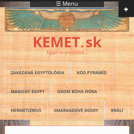
☰ Menu
Skočiť na hlavný obsah
KEMET
sk
▲
Egypt sa prebúdza...
ZAKÁZANÁ EGYPTOLÓGIA
KÓD PYRAMÍD
MAGICKÝ EGYPT
OKOM BOHA HÓRA
HERMETIZMUS
SMARAGDOVÉ DOSKY
KRÁLI