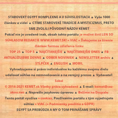
STAROVEKÝ EGYPT KOMPLEXNE A V SÚVISLOSTIACH ▲ Vyše 1000
článkov a videí ▲ CTÍME STAROVEKÉ TRADÍCIE A MYSTICIZMUS, PRETO
SME ZVOLILI PÔVODNÝ NÁZOV KEMET
Pokiaľ nie je uvedené inak, obsah tohto portálu
je možné šíriť LEN SO
SÚHLASOM REDAKCIE WWW.KEMET.SK! » VIAC « Ďakujeme za šírenie
článkov formou zdieľania linku
TOP 25
▲
TOP 5
▲
NAJČÍTANEJŠIE
▲
NAJČÍTANEJŠIE DNES
▲
FB
AKTUALIZUJEME DENNE
▲
ODBER NOVINIEK
▲
NEWSLETTER archív
▲
STĹPČEK
▲
ENGLISH
▲
MOBIL
Vyhradzujeme si právo individuálne ku každému svojmu dielu
udeľovať súhlas na rozmnožovanie a na verejný prenos ▲ Vydavateľ:
Sokol
© 2014-2021 KEMET.sk Všetky práva vyhradené
▲ E-mail:
kemet@cez-
okno.net
▲ Neprešlo jazykovou úpravou ▲
Bežíme na Drupale
Tento portál využíva
» cookies
. Používaním portálu s tým vyjadrujete
súhlas
» VIAC
(» Podmienky použitia a GDPR)
EGYPT SA PREBÚDZA A MY O TOM PRINÁŠAME SPRÁVY