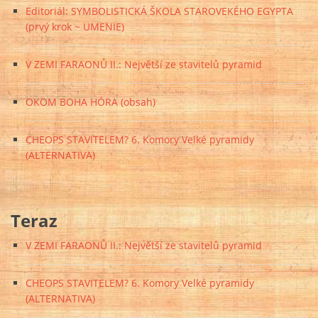
Editoriál: SYMBOLISTICKÁ ŠKOLA STAROVEKÉHO EGYPTA
(prvý krok ~ UMENIE)
V ZEMI FARAONŮ II.: Největší ze stavitelů pyramid
OKOM BOHA HÓRA (obsah)
CHEOPS STAVITELEM? 6. Komory Velké pyramidy
(ALTERNATIVA)
Teraz
V ZEMI FARAONŮ II.: Největší ze stavitelů pyramid
CHEOPS STAVITELEM? 6. Komory Velké pyramidy
(ALTERNATIVA)