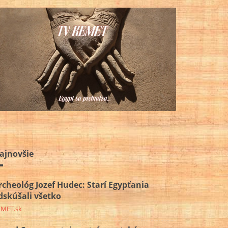
ajnovšie
rcheológ Jozef Hudec: Starí Egypťania
dskúšali všetko
EMET.sk