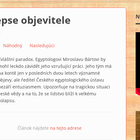
epse objevitele
N
4
Náhodný
Nasledujúci
Zvláštní paradox. Egyptologovi Miroslavu Bártovi by
mohl leckdo závidět jeho vzrušující práci. Jeho tým má
na kontě jen v posledních dvou letech významné
objevy, ale ředitel Českého egyptologického ústavu
nezáří entuziasmem. Upozorňuje na tragickou situaci
české vědy a na to, že se lidstvo blíží k velkému
kolapsu.
Článok nájdete
na tejto adrese