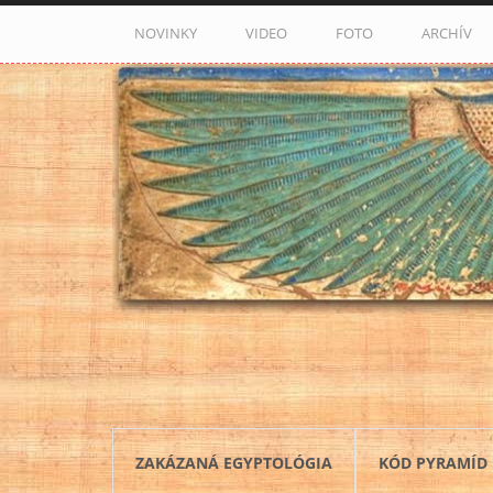
Skočiť na hlavný obsah
NOVINKY
VIDEO
FOTO
ARCHÍV
ZAKÁZANÁ EGYPTOLÓGIA
KÓD PYRAMÍD