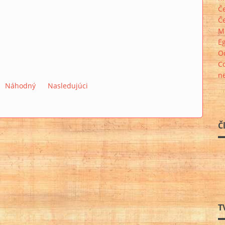
Če
Če
M
Eg
O
Co
n
Náhodný
Nasledujúci
Č
T