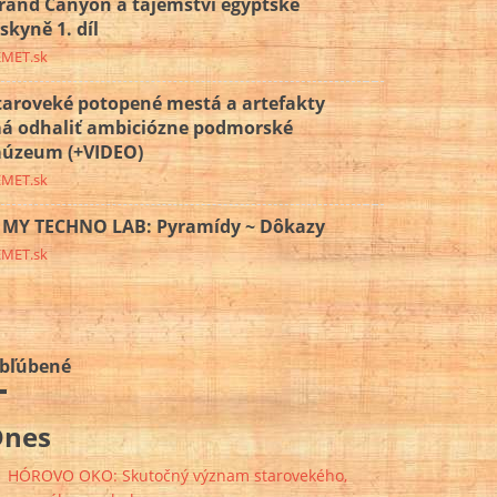
rand Canyon a tajemství egyptské
eskyně 1. díl
EMET.sk
taroveké potopené mestá a artefakty
á odhaliť ambiciózne podmorské
úzeum (+VIDEO)
EMET.sk
MY TECHNO LAB: Pyramídy ~ Dôkazy
EMET.sk
bľúbené
Dnes
HÓROVO OKO: Skutočný význam starovekého,