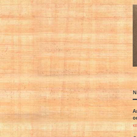
N
A
o
K