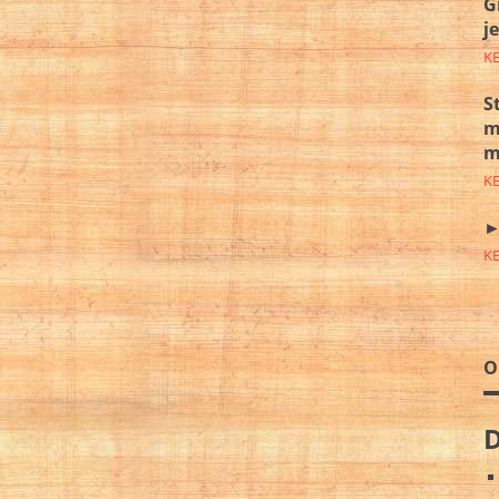
G
j
K
S
m
m
K
►
K
O