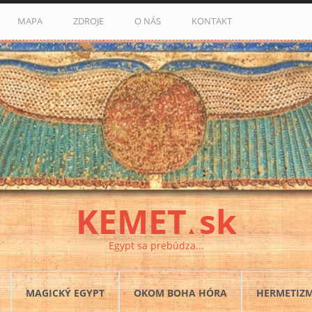
MAPA
ZDROJE
O NÁS
KONTAKT
KEMET
sk
▲
Egypt sa prebúdza...
MAGICKÝ EGYPT
OKOM BOHA HÓRA
HERMETIZ