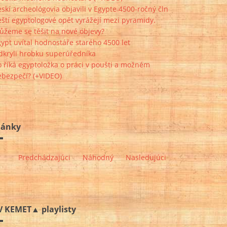
skí archeológovia objavili v Egypte 4500-ročný čln
ští egyptologové opět vyrážejí mezi pyramidy.
ůžeme se těšit na nové objevy?
ypt uvítal hodnostáře starého 4500 let
dkryli hrobku superúředníka
 říká egyptoložka o práci v poušti a možném
ebezpečí? (+VIDEO)
lánky
Predchádzajúci
Náhodný
Nasledujúci
V KEMET▲ playlisty