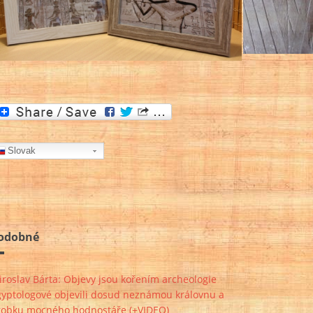
Slovak
odobné
roslav Bárta: Objevy jsou kořením archeologie
gyptologové objevili dosud neznámou královnu a
robku mocného hodnostáře (+VIDEO)