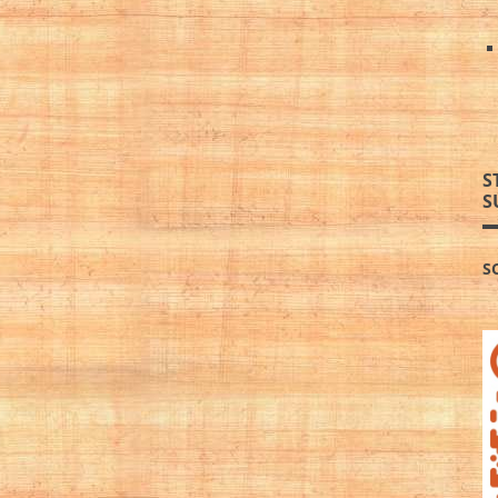
S
S
S