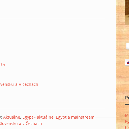
rta
ovensku-a-v-cechach
P
Mi
y:
Aktuálne
Egypt - aktuálne
Egypt a mainstream
E
Slovensku a v Čechách
h