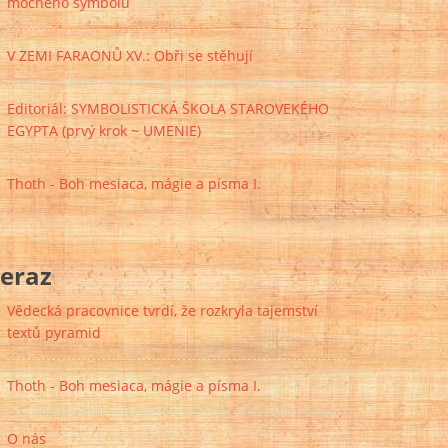
mocného symbolu
V ZEMI FARAONŮ XV.: Obři se stěhují
Editoriál: SYMBOLISTICKÁ ŠKOLA STAROVEKÉHO
EGYPTA (prvý krok ~ UMENIE)
Thoth - Boh mesiaca, mágie a písma I.
eraz
Vědecká pracovnice tvrdí, že rozkryla tajemství
textů pyramid
Thoth - Boh mesiaca, mágie a písma I.
O nás