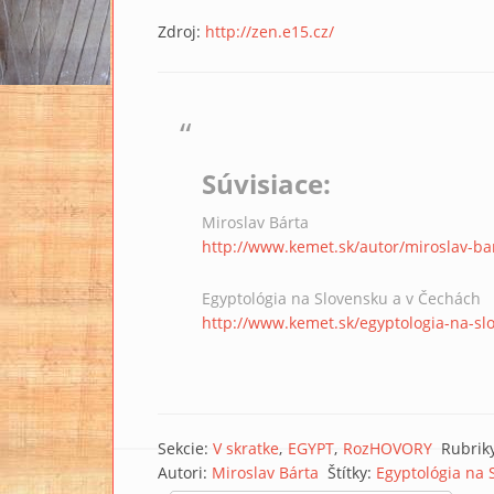
Zdroj:
http://zen.e15.cz/
Súvisiace:
Miroslav Bárta
http://www.kemet.sk/autor/miroslav-ba
Egyptológia na Slovensku a v Čechách
http://www.kemet.sk/egyptologia-na-sl
Sekcie:
V skratke
EGYPT
RozHOVORY
Rubrik
Autori:
Miroslav Bárta
Štítky:
Egyptológia na 