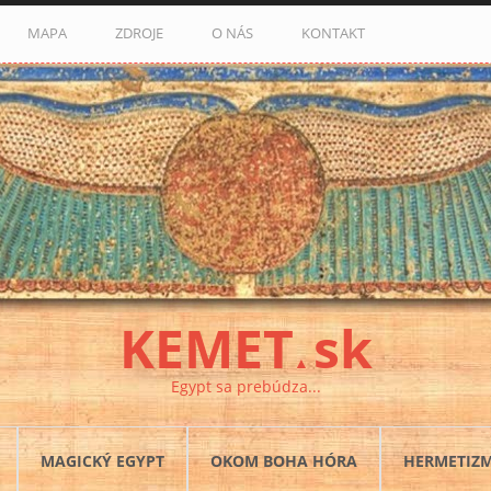
MAPA
ZDROJE
O NÁS
KONTAKT
KEMET
sk
▲
Egypt sa prebúdza...
MAGICKÝ EGYPT
OKOM BOHA HÓRA
HERMETIZ