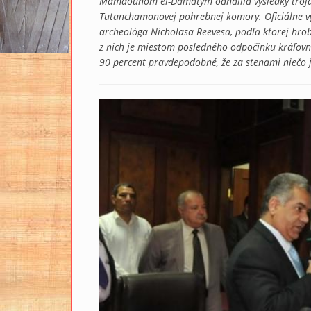
Mamdouhom el-Damatym odhalila výsledky trojdň
Tutanchamonovej pohrebnej komory. Oficiálne vyš
archeológa Nicholasa Reevesa, podľa ktorej hr
z nich je miestom posledného odpočinku kráľovnej
90 percent pravdepodobné, že za stenami niečo j