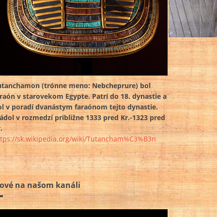
utanchamon (trónne meno: Nebcheprure) bol
araón v starovekom Egypte. Patrí do 18. dynastie a
ol v poradí dvanástym faraónom tejto dynastie.
ádol v rozmedzí približne 1333 pred Kr.-1323 pred
.
ttps://sk.wikipedia.org/wiki/Tutancham%C3%B3n
ové na našom kanáli