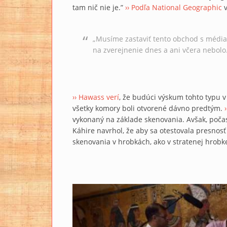
tam nič nie je.”
›› Podľa National Geographic
v
„Musíme zastaviť tento obchod s médiami
na zverejnenie dnes a ani včera nebolo
›› Hawass verí
, že budúci výskum tohto typu
všetky komory boli otvorené dávno predtým.
vykonaný na základe skenovania. Avšak, počas 
Káhire navrhol, že aby sa otestovala presnos
skenovania v hrobkách, ako v stratenej hrob