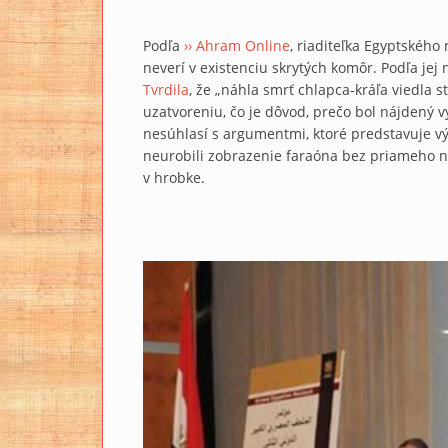
Podľa
›› Ahram Online
, riaditeľka Egyptského
neverí v existenciu skrytých komôr. Podľa jej
Tvrdila
, že „náhla smrť chlapca-kráľa viedla 
uzatvoreniu, čo je dôvod, prečo bol nájdený 
nesúhlasí s argumentmi, ktoré predstavuje vý
neurobili zobrazenie faraóna bez priameho ná
v hrobke.