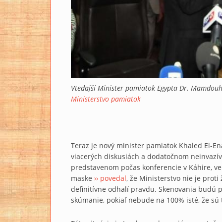
Vtedajší Minister pamiatok Egypta Dr. Mamdouh 
Ministerstvo pamiatok
Teraz je nový minister pamiatok Khaled El-E
viacerých diskusiách a dodatočnom neinvaz
predstavenom počas konferencie v Káhire, ven
maske
›› povedal
, že Ministerstvo nie je pro
definitívne odhalí pravdu. Skenovania budú po
skúmanie, pokiaľ nebude na 100% isté, že sú