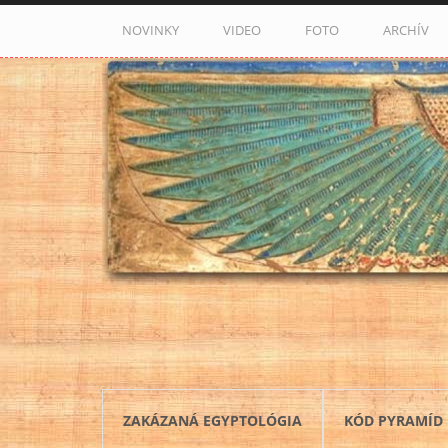
Skočiť na hlavný obsah
NOVINKY
VIDEO
FOTO
ARCHÍV
ZAKÁZANÁ EGYPTOLÓGIA
KÓD PYRAMÍD