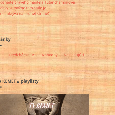
poznajte pravého majiteľa Tutanchamonovej
obky. A možno tam stále je
 sa ukrýva na druhej strane?
lánky
Predchádzajúci
Náhodný
Nasledujúci
V KEMET▲ playlisty