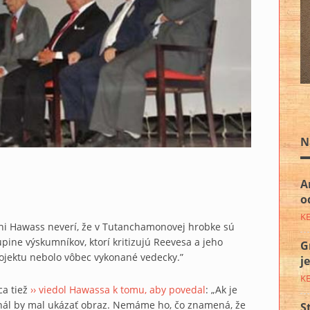
N
A
o
K
ahi Hawass neverí, že v Tutanchamonovej hrobke sú
upine výskumníkov, ktorí kritizujú Reevesa a jeho
G
rojektu nebolo vôbec vykonané vedecky.”
j
K
a tiež
›› viedol Hawassa k tomu, aby povedal
: „Ak je
gnál by mal ukázať obraz. Nemáme ho, čo znamená, že
S