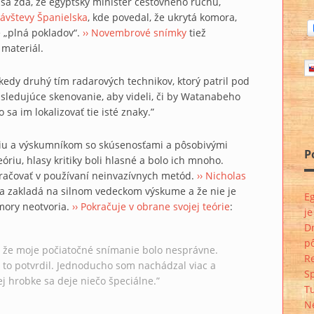
 sa zdá, že egyptský minister cestovného ruchu,
návštevy Španielska
, kde povedal, že ukrytá komora,
 „plná pokladov“.
›› Novembrové snímky
tiež
materiál.
 kedy druhý tím radarových technikov, ktorý patril pod
nasledujúce skenovanie, aby videli, či by Watanabeho
sa im lokalizovať tie isté znaky.”
giu a výskumníkom so skúsenosťami a pôsobivými
P
óriu, hlasy kritiky boli hlasné a bolo ich mnoho.
kračovať v používaní neinvazívnych metód.
›› Nicholas
 sa zakladá na silnom vedeckom výskume a že nie je
Eg
mory neotvoria.
›› Pokračuje v obrane svojej teórie
:
j
D
p
, že moje počiatočné snímanie bolo nesprávne.
Re
y to potvrdil. Jednoducho som nachádzal viac a
S
j hrobke sa deje niečo špeciálne.”
T
Ne