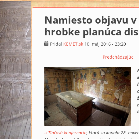
Namiesto objavu 
hrobke planúca dis
Pridal
KEMET.sk
10. máj 2016 - 23:20
Predchádzajúci
b
›› Tlačová konferencia
, ktorá sa konala 28. nov