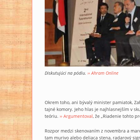
Diskutujúci na pódiu.
›› Ahram Online
Okrem toho, ani bývalý minister pamiatok, Z
tajné komory. Jeho hlas je najhlasnejším v sk
teóriu.
›› Argumentoval
, že „Riadenie tohto p
Rozpor medzi skenovaním z novembra a marc
tam murivo alebo deliaca stena, radarový si