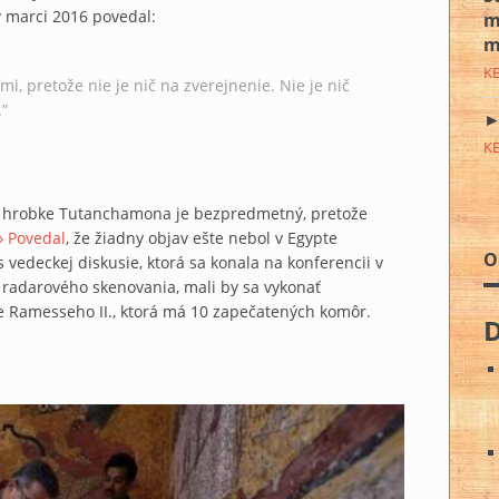
 marci 2016 povedal:
m
m
K
, pretože nie je nič na zverejnenie. Nie je nič
.”
►
K
 v hrobke Tutanchamona je bezpredmetný, pretože
›› Povedal
, že žiadny objav ešte nebol v Egypte
O
vedeckej diskusie, ktorá sa konala na konferencii v
ť radarového skenovania, mali by sa vykonať
ke Ramesseho II., ktorá má 10 zapečatených komôr.