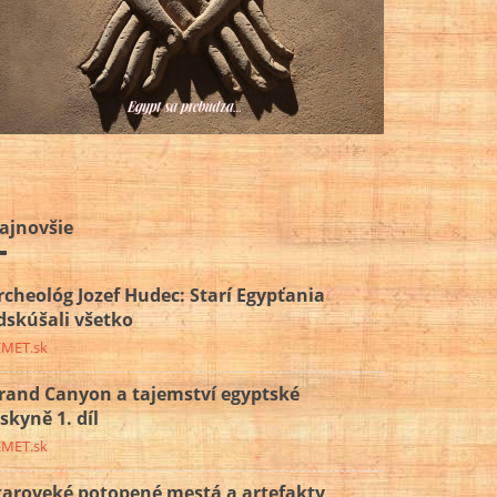
ajnovšie
rcheológ Jozef Hudec: Starí Egypťania
dskúšali všetko
EMET.sk
rand Canyon a tajemství egyptské
eskyně 1. díl
EMET.sk
taroveké potopené mestá a artefakty