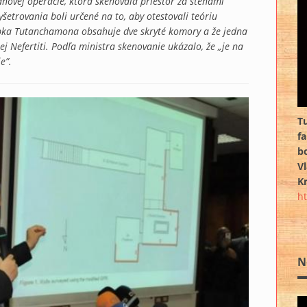
ovej operácie, ktorá skenovala priestor za stenami
etrovania boli určené na to, aby otestovali teóriu
obka Tutanchamona obsahuje dve skryté komory a že jedna
 Nefertiti. Podľa ministra skenovanie ukázalo, že „je na
e”.
T
f
b
Vl
Kr
h
N