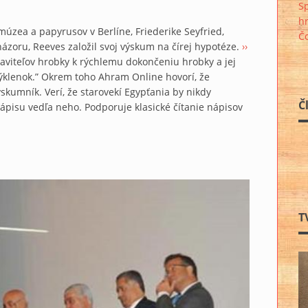
S
hr
 múzea a papyrusov v Berlíne, Friederike Seyfried,
Čo
 názoru, Reeves založil svoj výskum na čírej hypotéze.
››
staviteľov hrobky k rýchlemu dokončeniu hrobky a jej
výklenok.” Okrem toho Ahram Online hovorí, že
skumník. Verí, že starovekí Egypťania by nikdy
Č
pisu vedľa neho. Podporuje klasické čítanie nápisov
T