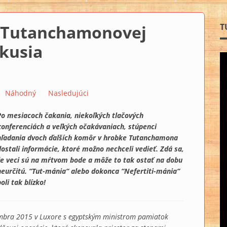
v Tutanchamonovej
T
kusia
Náhodný
Nasledujúci
Po mesiacoch čakania, niekoľkých tlačových
konferenciách a veľkých očakávaniach, stúpenci
hľadania dvoch ďalších komôr v hrobke Tutanchamona
dostali informácie, ktoré možno nechceli vedieť. Zdá sa,
že veci sú na mŕtvom bode a môže to tak ostať na dobu
neurčitú. “Tut-mánia“ alebo dokonca “Nefertiti-mánia“
oli tak blízko!
embra 2015 v Luxore s egyptským ministrom pamiatok