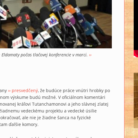
Eldamaty počas tlačovej konferencie v marci.
››
nany
›› presvedčený
, že budúce práce vnútri hrobky po
ívnom výskume budú možné. V oficiálnom komentári
ovanej kráľovi Tutanchamonovi a jeho slávnej zlatej
ti žiadnemu vedeckému projektu a vedecké úsilie
kračovať, ale nie je žiadne šanca na fyzické
 tam ďalšie komory.