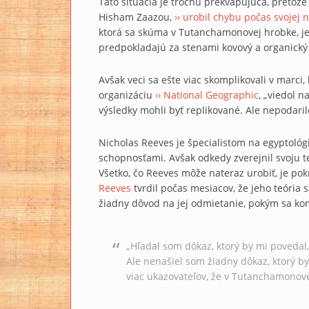
Táto situácia je trochu prekvapujúca, pretože
Hisham Zaazou,
›› urobil chybu počas svojej 
ktorá sa skúma v Tutanchamonovej hrobke, je
predpokladajú za stenami kovový a organický 
Avšak veci sa ešte viac skomplikovali v marci,
organizáciu
›› National Geographic
, „viedol 
výsledky mohli byť replikované. Ale nepodarilo 
Nicholas Reeves je špecialistom na egyptoló
schopnosťami. Avšak odkedy zverejnil svoju te
Všetko, čo Reeves môže nateraz urobiť, je po
Reeves
tvrdil počas mesiacov, že jeho teória
žiadny dôvod na jej odmietanie, pokým sa ko
„Hľadal som dôkaz, ktorý by mi povedal
Ale nenašiel som žiadny dôkaz, ktorý b
viac ukazovateľov, že v Tutanchamonove