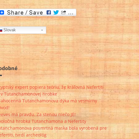
Slovak
odobné
yptský expert popiera teóriu, že kráľovná Nefertiti
e v Tutanchamonovej hrobke
rahocenná Tutanchamonova dýka má vesmírny
ôvod!
eves má pravdu. Za stenou niečo JE!
poločná hrobka Tutanchamona a Nefertity
utanchamonova posmrtná maska bola vyrobená pre
fertiti, tvrdí archeológ