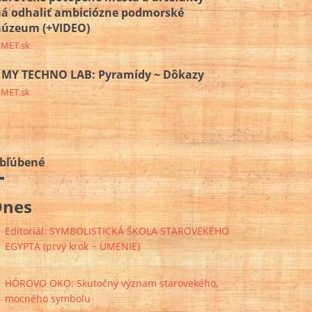
á odhaliť ambiciózne podmorské
úzeum (+VIDEO)
EMET.sk
MY TECHNO LAB: Pyramídy ~ Dôkazy
EMET.sk
bľúbené
Dnes
Editoriál: SYMBOLISTICKÁ ŠKOLA STAROVEKÉHO
EGYPTA (prvý krok ~ UMENIE)
HÓROVO OKO: Skutočný význam starovekého,
mocného symbolu