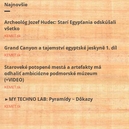
Najnovšie
Archeológ Jozef Hudec: Starí Egypťania odskúšali
všetko
KEMET.sk
Grand Canyon a tajemství egyptské jeskyně 1. díl
KEMET.sk
Staroveké potopené mestá a artefakty má
odhaliť ambiciózne podmorské múzeum
(+VIDEO)
KEMET.sk
►MY TECHNO LAB: Pyramídy ~ Dôkazy
KEMET.sk