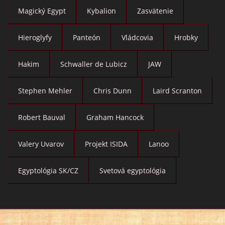
Magický Egypt
Kybalion
Zasvätenie
Hieroglyfy
Panteón
Vládcovia
Hrobky
Hakim
Schwaller de Lubicz
JAW
Stephen Mehler
Chris Dunn
Laird Scranton
Robert Bauval
Graham Hancock
Valery Uvarov
Projekt ISIDA
Lanoo
Egyptológia SK/CZ
Svetová egyptológia