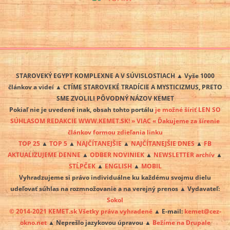
STAROVEKÝ EGYPT KOMPLEXNE A V SÚVISLOSTIACH ▲ Vyše 1000
článkov a videí ▲ CTÍME STAROVEKÉ TRADÍCIE A MYSTICIZMUS, PRETO
SME ZVOLILI PÔVODNÝ NÁZOV KEMET
Pokiaľ nie je uvedené inak, obsah tohto portálu
je možné šíriť LEN SO
SÚHLASOM REDAKCIE WWW.KEMET.SK! » VIAC « Ďakujeme za šírenie
článkov formou zdieľania linku
TOP 25
▲
TOP 5
▲
NAJČÍTANEJŠIE
▲
NAJČÍTANEJŠIE DNES
▲
FB
AKTUALIZUJEME DENNE
▲
ODBER NOVINIEK
▲
NEWSLETTER archív
▲
STĹPČEK
▲
ENGLISH
▲
MOBIL
Vyhradzujeme si právo individuálne ku každému svojmu dielu
udeľovať súhlas na rozmnožovanie a na verejný prenos ▲ Vydavateľ:
Sokol
© 2014-2021 KEMET.sk Všetky práva vyhradené
▲ E-mail:
kemet@cez-
okno.net
▲ Neprešlo jazykovou úpravou ▲
Bežíme na Drupale