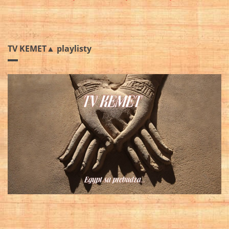
TV KEMET▲ playlisty