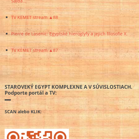
Saida...
TV KEMET stream ▲88
Pierre de Lasenic: Egyptské hieroglyfy a jejich filosofie X.
TV KEMET stream ▲87
STAROVEKÝ EGYPT KOMPLEXNE A V SÚVISLOSTIACH.
Podporte portál a TV:
SCAN alebo KLIK: