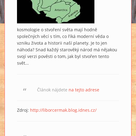
kosmologie o stvoření světa mají hodně
společných věcí s tím, co říká moderní věda o
vzniku života a historii naší planety. Je to jen
náhoda? Snad každý starověký národ má nějakou
svojí verzi pověsti o tom, jak byl stvořen tento
svět...
Článok nájdete
na tejto adrese
Zdroj:
http://liborcermak.blog.idnes.cz/