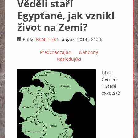
Věděli staří
Egypťané, jak vznikl
život na Zemi?
Pridal
KEMET.sk
5. august 2014 - 21:36
Predchádzajúci
Náhodný
Nasledujúci
Libor
Čermák
| Staré
egyptské