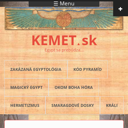
☰ Menu
Skočiť na hlavný obsah
KEMET
sk
▲
Egypt sa prebúdza...
ZAKÁZANÁ EGYPTOLÓGIA
KÓD PYRAMÍD
MAGICKÝ EGYPT
OKOM BOHA HÓRA
HERMETIZMUS
SMARAGDOVÉ DOSKY
KRÁLI