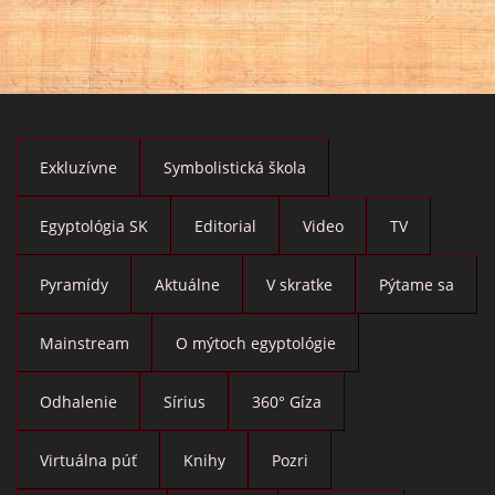
Exkluzívne
Symbolistická škola
Egyptológia SK
Editorial
Video
TV
Pyramídy
Aktuálne
V skratke
Pýtame sa
Mainstream
O mýtoch egyptológie
Odhalenie
Sírius
360° Gíza
Virtuálna púť
Knihy
Pozri