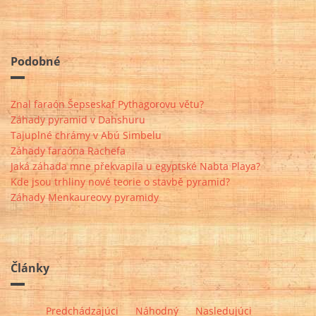
Podobné
Znal faraón Šepseskaf Pythagorovu větu?
Záhady pyramid v Dahshuru
Tajuplné chrámy v Abú Simbelu
Záhady faraóna Rachefa
Jaká záhada mne překvapila u egyptské Nabta Playa?
Kde jsou trhliny nové teorie o stavbě pyramid?
Záhady Menkaureovy pyramidy
Články
Predchádzajúci
Náhodný
Nasledujúci