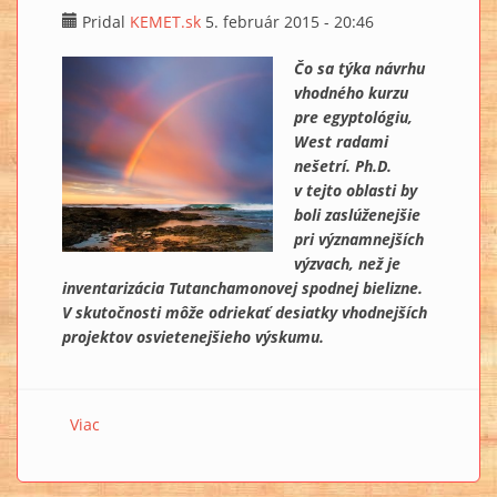
Pridal
KEMET.sk
5. február 2015 - 20:46
Čo sa týka návrhu
vhodného kurzu
pre egyptológiu,
West radami
nešetrí. Ph.D.
v tejto oblasti by
boli zaslúženejšie
pri významnejších
výzvach, než je
inventarizácia Tutanchamonovej spodnej bielizne.
V skutočnosti môže odriekať desiatky vhodnejších
projektov osvietenejšieho výskumu.
Viac
o ZAKÁZANÁ HISTÓRIA III.: Skúmanie „väčšej
starovekosti“ civilizácie 9 – SMEROM K SPRÁVNEJ
EGYPTOLÓGII