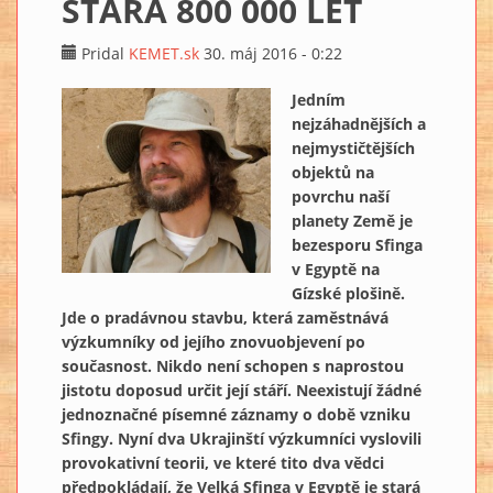
STARÁ 800 000 LET
Pridal
KEMET.sk
30. máj 2016 - 0:22
Jedním
nejzáhadnějších a
nejmystičtějších
objektů na
povrchu naší
planety Země je
bezesporu Sfinga
v Egyptě na
Gízské plošině.
Jde o pradávnou stavbu, která zaměstnává
výzkumníky od jejího znovuobjevení po
současnost. Nikdo není schopen s naprostou
jistotu doposud určit její stáří. Neexistují žádné
jednoznačné písemné záznamy o době vzniku
Sfingy. Nyní dva Ukrajinští výzkumníci vyslovili
provokativní teorii, ve které tito dva vědci
předpokládají, že Velká Sfinga v Egyptě je stará