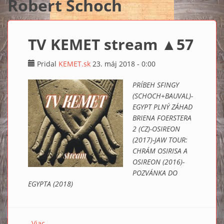
Robert Schoch
TV KEMET stream ▲57
Pridal
KEMET.sk
23. máj 2018 - 0:00
PRÍBEH SFINGY
(SCHOCH+BAUVAL)-
EGYPT PLNÝ ZÁHAD
BRIENA FOERSTERA
2 (CZ)-OSIREON
(2017)-JAW TOUR:
CHRÁM OSIRISA A
OSIREON (2016)-
POZVÁNKA DO
EGYPTA (2018)
Viac
o TV KEMET stream ▲57