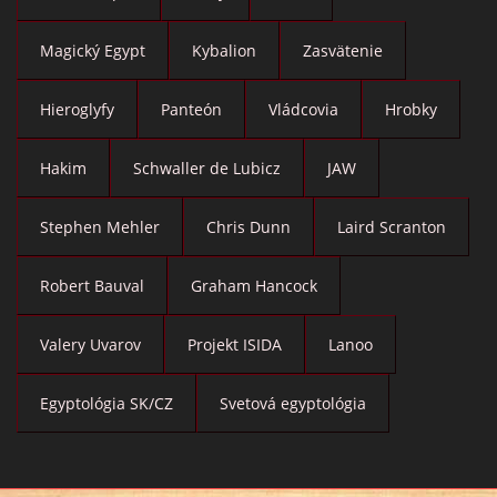
Magický Egypt
Kybalion
Zasvätenie
Hieroglyfy
Panteón
Vládcovia
Hrobky
Hakim
Schwaller de Lubicz
JAW
Stephen Mehler
Chris Dunn
Laird Scranton
Robert Bauval
Graham Hancock
Valery Uvarov
Projekt ISIDA
Lanoo
Egyptológia SK/CZ
Svetová egyptológia