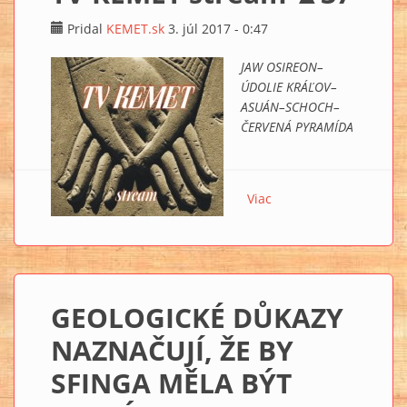
Pridal
KEMET.sk
3. júl 2017 - 0:47
JAW OSIREON–
ÚDOLIE KRÁĽOV–
ASUÁN–SCHOCH–
ČERVENÁ PYRAMÍDA
Viac
o TV KEMET stream
▲37
GEOLOGICKÉ DŮKAZY
NAZNAČUJÍ, ŽE BY
SFINGA MĚLA BÝT