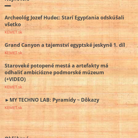
Archeológ Jozef Hudec: Starí Egypťania odskúšali
všetko
KEMET.sk
Grand Canyon a tajemství egyptské jeskyně 1. díl
KEMET.sk
Staroveké potopené mestá a artefakty má
odhaliť ambiciózne podmorské múzeum
(+VIDEO)
KEMET.sk
►MY TECHNO LAB: Pyramídy ~ Dôkazy
KEMET.sk