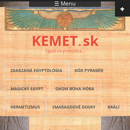
☰ Menu
Skočiť na hlavný obsah
KEMET
sk
▲
Egypt sa prebúdza...
ZAKÁZANÁ EGYPTOLÓGIA
KÓD PYRAMÍD
MAGICKÝ EGYPT
OKOM BOHA HÓRA
HERMETIZMUS
SMARAGDOVÉ DOSKY
KRÁLI