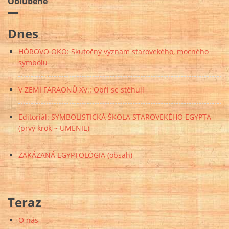
Obľúbené
Dnes
HÓROVO OKO: Skutočný význam starovekého, mocného
symbolu
V ZEMI FARAONŮ XV.: Obři se stěhují
Editoriál: SYMBOLISTICKÁ ŠKOLA STAROVEKÉHO EGYPTA
(prvý krok ~ UMENIE)
ZAKÁZANÁ EGYPTOLÓGIA (obsah)
Teraz
O nás