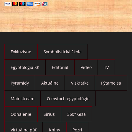
Exkluzívne
Symbolistická škola
Egyptológia SK
Editorial
Video
TV
Pyramídy
Aktuálne
V skratke
Pýtame sa
Mainstream
O mýtoch egyptológie
Odhalenie
Sírius
360° Gíza
Virtuálna púť
Knihy
Pozri