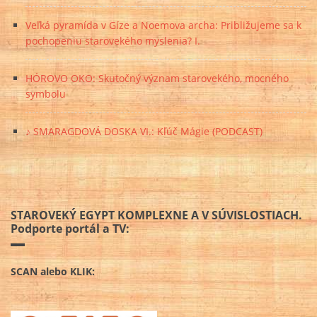
Veľká pyramída v Gíze a Noemova archa: Približujeme sa k
pochopeniu starovekého myslenia? I.
HÓROVO OKO: Skutočný význam starovekého, mocného
symbolu
♪ SMARAGDOVÁ DOSKA VI.: Kľúč Mágie (PODCAST)
STAROVEKÝ EGYPT KOMPLEXNE A V SÚVISLOSTIACH.
Podporte portál a TV:
SCAN alebo KLIK: