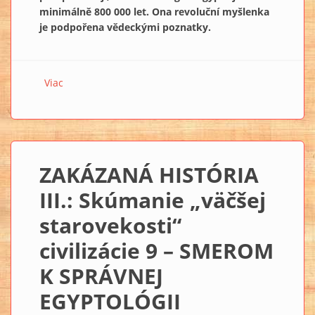
minimálně 800 000 let. Ona revoluční myšlenka
je podpořena vědeckými poznatky.
Viac
o GEOLOGICKÉ DŮKAZY NAZNAČUJÍ, ŽE BY SFINGA
MĚLA BÝT STARÁ 800 000 LET
ZAKÁZANÁ HISTÓRIA
III.: Skúmanie „väčšej
starovekosti“
civilizácie 9 – SMEROM
K SPRÁVNEJ
EGYPTOLÓGII