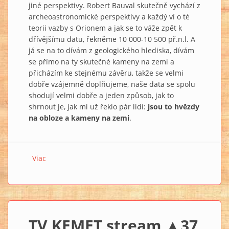
jiné perspektivy. Robert Bauval skutečně vychází z
archeoastronomické perspektivy a každý ví o té
teorii vazby s Orionem a jak se to váže zpět k
dřívějšímu datu, řekněme 10 000-10 500 př.n.l. A
já se na to dívám z geologického hlediska, dívám
se přímo na ty skutečné kameny na zemi a
přicházím ke stejnému závěru, takže se velmi
dobře vzájemně doplňujeme, naše data se spolu
shodují velmi dobře a jeden způsob, jak to
shrnout je, jak mi už řeklo pár lidí:
jsou to hvězdy
na obloze a kameny na zemi
.
Viac
o Bauval a Schoch: Příběh Velké Sfingy (+VIDEO)
TV KEMET stream ▲37