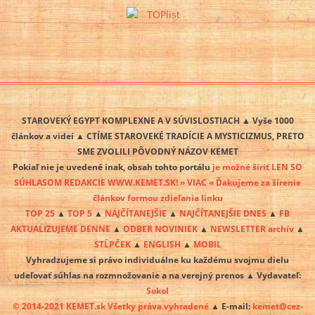
STAROVEKÝ EGYPT KOMPLEXNE A V SÚVISLOSTIACH ▲ Vyše 1000
článkov a videí ▲ CTÍME STAROVEKÉ TRADÍCIE A MYSTICIZMUS, PRETO
SME ZVOLILI PÔVODNÝ NÁZOV KEMET
Pokiaľ nie je uvedené inak, obsah tohto portálu
je možné šíriť LEN SO
SÚHLASOM REDAKCIE WWW.KEMET.SK! » VIAC « Ďakujeme za šírenie
článkov formou zdieľania linku
TOP 25
▲
TOP 5
▲
NAJČÍTANEJŠIE
▲
NAJČÍTANEJŠIE DNES
▲
FB
AKTUALIZUJEME DENNE
▲
ODBER NOVINIEK
▲
NEWSLETTER archív
▲
STĹPČEK
▲
ENGLISH
▲
MOBIL
Vyhradzujeme si právo individuálne ku každému svojmu dielu
udeľovať súhlas na rozmnožovanie a na verejný prenos ▲ Vydavateľ:
Sokol
© 2014-2021 KEMET.sk Všetky práva vyhradené
▲ E-mail:
kemet@cez-