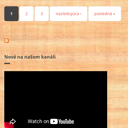
Stránky
1
2
3
nasledujúca ›
posledná »
Nové na našom kanáli