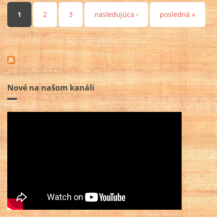
Stránky
1
2
3
nasledujúca ›
posledná »
Nové na našom kanáli