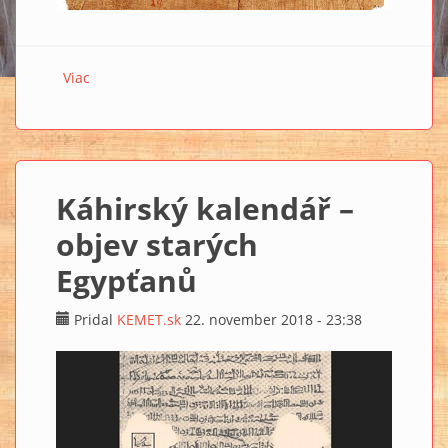
Viac
o Staroveké egyptské texty obsahujú liek na opicu a
radikálnu liečbu očného ochorenia
Káhirský kalendář –
objev starých
Egypťanů
Pridal
KEMET.sk
22. november 2018 - 23:38