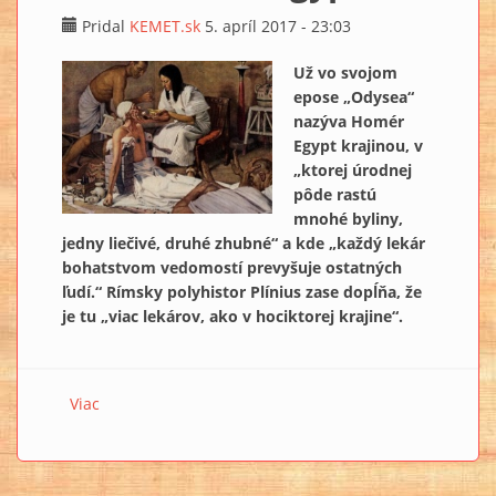
Pridal
KEMET.sk
5. apríl 2017 - 23:03
Už vo svojom
epose „Odysea“
nazýva Homér
Egypt krajinou, v
„ktorej úrodnej
pôde rastú
mnohé byliny,
jedny liečivé, druhé zhubné“ a kde „každý lekár
bohatstvom vedomostí prevyšuje ostatných
ľudí.“ Rímsky polyhistor Plínius zase dopĺňa, že
je tu „viac lekárov, ako v hociktorej krajine“.
Viac
o Farmácia v starovekom Egypte