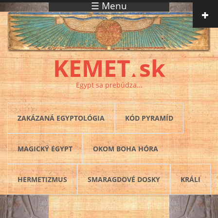
☰ Menu
Skočiť na hlavný obsah
KEMET
sk
▲
Egypt sa prebúdza...
ZAKÁZANÁ EGYPTOLÓGIA
KÓD PYRAMÍD
MAGICKÝ EGYPT
OKOM BOHA HÓRA
HERMETIZMUS
SMARAGDOVÉ DOSKY
KRÁLI