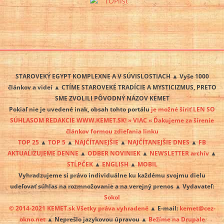
STAROVEKÝ EGYPT KOMPLEXNE A V SÚVISLOSTIACH ▲ Vyše 1000
článkov a videí ▲ CTÍME STAROVEKÉ TRADÍCIE A MYSTICIZMUS, PRETO
SME ZVOLILI PÔVODNÝ NÁZOV KEMET
Pokiaľ nie je uvedené inak, obsah tohto portálu
je možné šíriť LEN SO
SÚHLASOM REDAKCIE WWW.KEMET.SK! » VIAC « Ďakujeme za šírenie
článkov formou zdieľania linku
TOP 25
▲
TOP 5
▲
NAJČÍTANEJŠIE
▲
NAJČÍTANEJŠIE DNES
▲
FB
AKTUALIZUJEME DENNE
▲
ODBER NOVINIEK
▲
NEWSLETTER archív
▲
STĹPČEK
▲
ENGLISH
▲
MOBIL
Vyhradzujeme si právo individuálne ku každému svojmu dielu
udeľovať súhlas na rozmnožovanie a na verejný prenos ▲ Vydavateľ:
Sokol
© 2014-2021 KEMET.sk Všetky práva vyhradené
▲ E-mail:
kemet@cez-
okno.net
▲ Neprešlo jazykovou úpravou ▲
Bežíme na Drupale