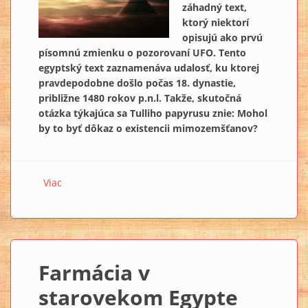
záhadný text,
ktorý niektorí
opisujú ako prvú
písomnú zmienku o pozorovaní UFO. Tento
egyptský text zaznamenáva udalosť, ku ktorej
pravdepodobne došlo počas 18. dynastie,
približne 1480 rokov p.n.l. Takže, skutočná
otázka týkajúca sa Tulliho papyrusu znie: Mohol
by to byť dôkaz o existencii mimozemšťanov?
Viac
o UFO nad starovekým Egyptom? Odhalenie
záhadného príbehu Tulliho papyrusu
Farmácia v
starovekom Egypte