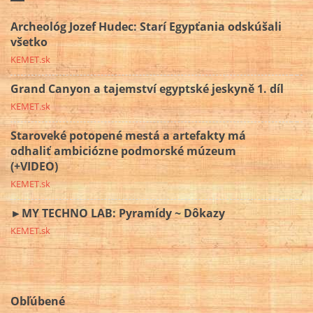
Archeológ Jozef Hudec: Starí Egypťania odskúšali
všetko
KEMET.sk
Grand Canyon a tajemství egyptské jeskyně 1. díl
KEMET.sk
Staroveké potopené mestá a artefakty má
odhaliť ambiciózne podmorské múzeum
(+VIDEO)
KEMET.sk
►MY TECHNO LAB: Pyramídy ~ Dôkazy
KEMET.sk
Obľúbené