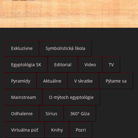
Exkluzívne
Symbolistická škola
Egyptológia SK
Editorial
Video
TV
Pyramídy
Aktuálne
V skratke
Pýtame sa
Mainstream
O mýtoch egyptológie
Odhalenie
Sírius
360° Gíza
Virtuálna púť
Knihy
Pozri