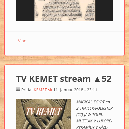
Viac
o Káhirský kalendář – objev starých Egypťanů
TV KEMET stream ▲52
Pridal
KEMET.sk
11. január 2018 - 23:11
MAGICAL EGYPT ep.
2 TRAILER-FOERSTER
(CZ)-JAW TOUR:
MÚZEUM V LUXORE-
PYRAMÍDY V GÍZE-