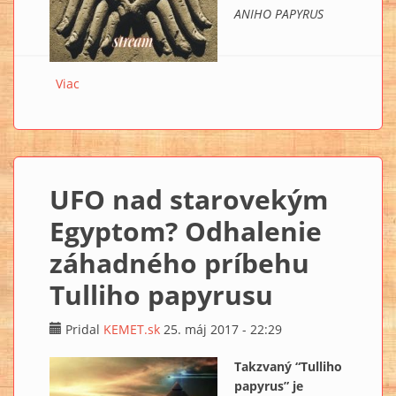
ANIHO PAPYRUS
Viac
o TV KEMET stream ▲52
UFO nad starovekým
Egyptom? Odhalenie
záhadného príbehu
Tulliho papyrusu
Pridal
KEMET.sk
25. máj 2017 - 22:29
Takzvaný “Tulliho
papyrus” je