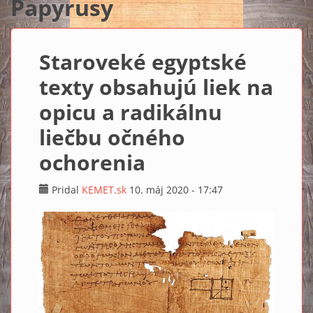
Papyrusy
Staroveké egyptské
texty obsahujú liek na
opicu a radikálnu
liečbu očného
ochorenia
Pridal
KEMET.sk
10. máj 2020 - 17:47