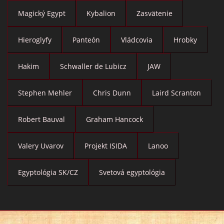
Magický Egypt
Kybalion
Zasvätenie
Hieroglyfy
Panteón
Vládcovia
Hrobky
Hakim
Schwaller de Lubicz
JAW
Stephen Mehler
Chris Dunn
Laird Scranton
Robert Bauval
Graham Hancock
Valery Uvarov
Projekt ISIDA
Lanoo
Egyptológia SK/CZ
Svetová egyptológia