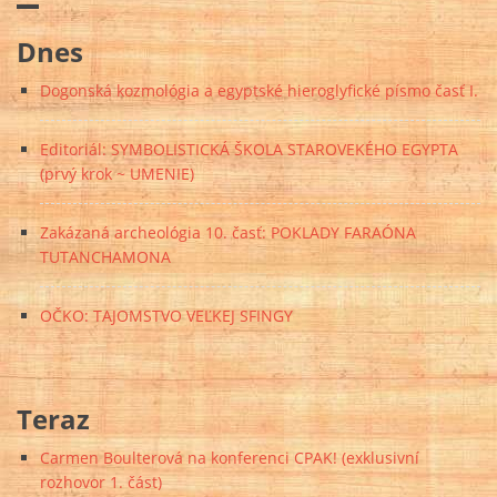
Dnes
Dogonská kozmológia a egyptské hieroglyfické písmo časť I.
Editoriál: SYMBOLISTICKÁ ŠKOLA STAROVEKÉHO EGYPTA
(prvý krok ~ UMENIE)
Zakázaná archeológia 10. časť: POKLADY FARAÓNA
TUTANCHAMONA
OČKO: TAJOMSTVO VEĽKEJ SFINGY
Teraz
Carmen Boulterová na konferenci CPAK! (exklusivní
rozhovor 1. část)