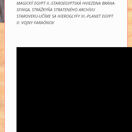
MAGICKÝ EGYPT II.-STAROEGYPTSKÁ HVIEZDNA BRÁNA-
SFINGA, STRÁŽKYŇA STRATENÉHO ARCHÍVU
STAROVEKU-UČÍME SA HIEROGLYFY III.-PLANET EGYPT
II: VOJNY FARAÓNOV