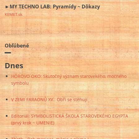
►MY TECHNO LAB: Pyramídy ~ Dôkazy
KEMET.sk
Obľúbené
Dnes
HÓROVO OKO: Skutočný význam starovekého, mocného
symbolu
V ZEMI FARAONŮ XV.: Obři se stěhují
Editoriál: SYMBOLISTICKÁ ŠKOLA STAROVEKÉHO EGYPTA
(prvý krok ~ UMENIE)