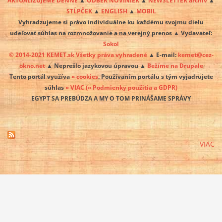
STĹPČEK
▲
ENGLISH
▲
MOBIL
Vyhradzujeme si právo individuálne ku každému svojmu dielu
udeľovať súhlas na rozmnožovanie a na verejný prenos ▲ Vydavateľ:
Sokol
© 2014-2021 KEMET.sk Všetky práva vyhradené
▲ E-mail:
kemet@cez-
okno.net
▲ Neprešlo jazykovou úpravou ▲
Bežíme na Drupale
Tento portál využíva
» cookies
. Používaním portálu s tým vyjadrujete
súhlas
» VIAC
(» Podmienky použitia a GDPR)
EGYPT SA PREBÚDZA A MY O TOM PRINÁŠAME SPRÁVY
VIAC