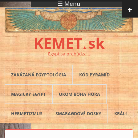
☰ Menu
Skočiť na hlavný obsah
KEMET
sk
▲
Egypt sa prebúdza...
ZAKÁZANÁ EGYPTOLÓGIA
KÓD PYRAMÍD
MAGICKÝ EGYPT
OKOM BOHA HÓRA
HERMETIZMUS
SMARAGDOVÉ DOSKY
KRÁLI