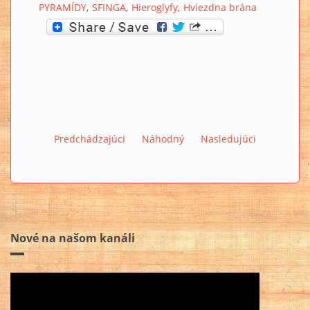
PYRAMÍDY
SFINGA
Hieroglyfy
Hviezdna brána
Predchádzajúci
Náhodný
Nasledujúci
Nové na našom kanáli