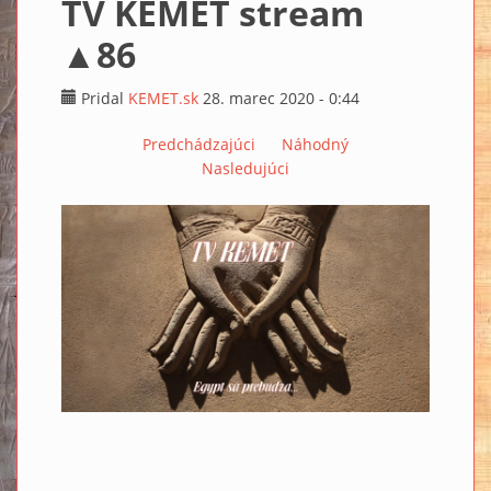
TV KEMET stream
▲86
Pridal
KEMET.sk
28. marec 2020 - 0:44
Predchádzajúci
Náhodný
Nasledujúci