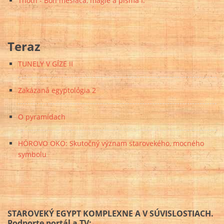
Thoth - Boh mesiaca, mágie a písma I.
Teraz
TUNELY V GÍZE II
Zakázaná egyptológia 2
O pyramídach
HÓROVO OKO: Skutočný význam starovekého, mocného
symbolu
STAROVEKÝ EGYPT KOMPLEXNE A V SÚVISLOSTIACH.
Podporte portál a TV: