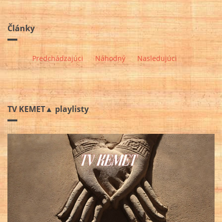
Články
Predchádzajúci
Náhodný
Nasledujúci
TV KEMET▲ playlisty