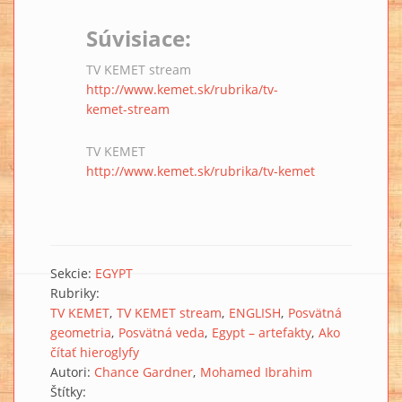
Súvisiace:
TV KEMET stream
http://www.kemet.sk/rubrika/tv-
kemet-stream
TV KEMET
http://www.kemet.sk/rubrika/tv-kemet
Sekcie:
EGYPT
Rubriky:
TV KEMET
TV KEMET stream
ENGLISH
Posvätná
geometria
Posvätná veda
Egypt – artefakty
Ako
čítať hieroglyfy
Autori:
Chance Gardner
Mohamed Ibrahim
Štítky: