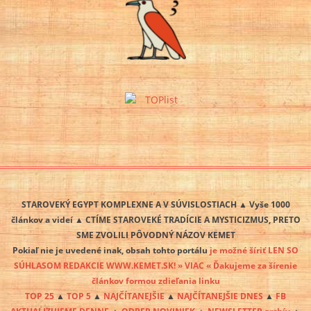
STAROVEKÝ EGYPT KOMPLEXNE A V SÚVISLOSTIACH ▲ Vyše 1000
článkov a videí ▲ CTÍME STAROVEKÉ TRADÍCIE A MYSTICIZMUS, PRETO
SME ZVOLILI PÔVODNÝ NÁZOV KEMET
Pokiaľ nie je uvedené inak, obsah tohto portálu
je možné šíriť LEN SO
SÚHLASOM REDAKCIE WWW.KEMET.SK! » VIAC « Ďakujeme za šírenie
článkov formou zdieľania linku
TOP 25
▲
TOP 5
▲
NAJČÍTANEJŠIE
▲
NAJČÍTANEJŠIE DNES
▲
FB
AKTUALIZUJEME DENNE
▲
ODBER NOVINIEK
▲
NEWSLETTER archív
▲