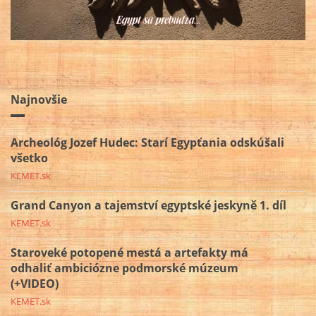
Najnovšie
Archeológ Jozef Hudec: Starí Egypťania odskúšali
všetko
KEMET.sk
Grand Canyon a tajemství egyptské jeskyně 1. díl
KEMET.sk
Staroveké potopené mestá a artefakty má
odhaliť ambiciózne podmorské múzeum
(+VIDEO)
KEMET.sk