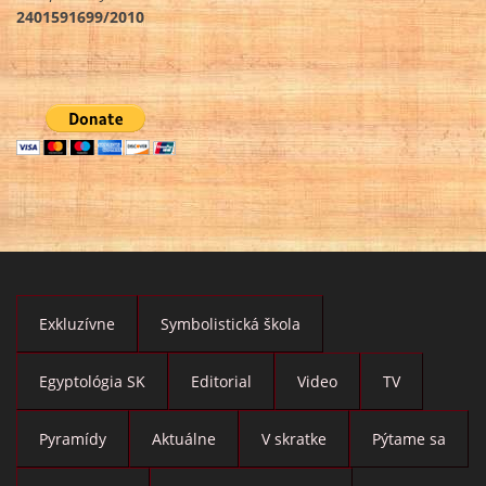
2401591699/2010
Exkluzívne
Symbolistická škola
Egyptológia SK
Editorial
Video
TV
Pyramídy
Aktuálne
V skratke
Pýtame sa