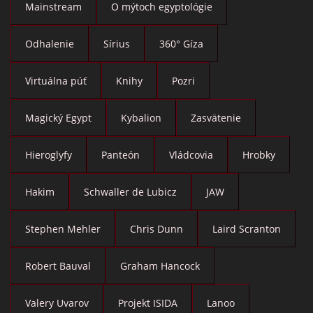
Mainstream
O mýtoch egyptológie
Odhalenie
Sírius
360° Gíza
Virtuálna púť
Knihy
Pozri
Magický Egypt
Kybalion
Zasvätenie
Hieroglyfy
Panteón
Vládcovia
Hrobky
Hakim
Schwaller de Lubicz
JAW
Stephen Mehler
Chris Dunn
Laird Scranton
Robert Bauval
Graham Hancock
Valery Uvarov
Projekt ISIDA
Lanoo