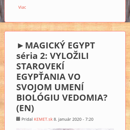
Viac
o ►Džoserova stupňovitá pyramída po zreštaurovaní
opäť otvorená! (EN)
►MAGICKÝ EGYPT
séria 2: VYLOŽILI
STAROVEKÍ
EGYPŤANIA VO
SVOJOM UMENÍ
BIOLÓGIU VEDOMIA?
(EN)
Pridal
KEMET.sk
8. január 2020 - 7:20