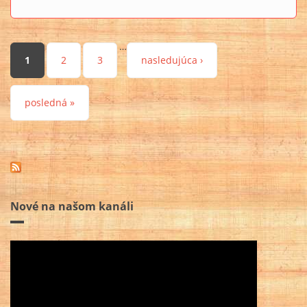
…
Stránky
1
2
3
nasledujúca ›
posledná »
Nové na našom kanáli