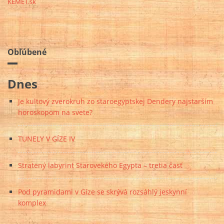
KEMET.sk
Obľúbené
Dnes
Je kultový zverokruh zo staroegyptskej Dendery najstarším
horoskopom na svete?
TUNELY V GÍZE IV
Stratený labyrint Starovekého Egypta – tretia časť
Pod pyramidami v Gíze se skrývá rozsáhlý jeskynní
komplex