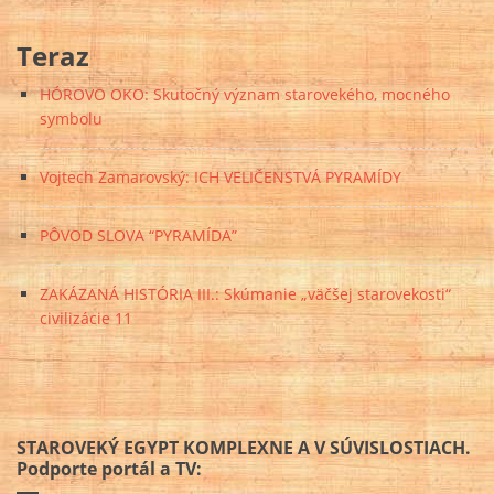
Teraz
HÓROVO OKO: Skutočný význam starovekého, mocného
symbolu
Vojtech Zamarovský: ICH VELIČENSTVÁ PYRAMÍDY
PÔVOD SLOVA “PYRAMÍDA”
ZAKÁZANÁ HISTÓRIA III.: Skúmanie „väčšej starovekosti“
civilizácie 11
STAROVEKÝ EGYPT KOMPLEXNE A V SÚVISLOSTIACH.
Podporte portál a TV: