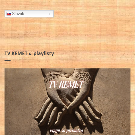
Slovak
TV KEMET▲ playlisty