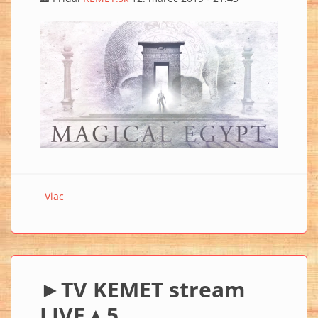
Viac
o MAGICKÝ EGYPT séria 2 (►upútavka) (EN)
►TV KEMET stream
LIVE▲5