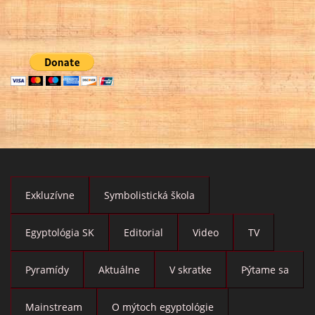
Exkluzívne
Symbolistická škola
Egyptológia SK
Editorial
Video
TV
Pyramídy
Aktuálne
V skratke
Pýtame sa
Mainstream
O mýtoch egyptológie