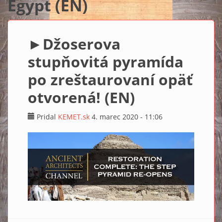
Egypt (EN)
►Džoserova
stupňovitá pyramída
po zreštaurovaní opäť
otvorená! (EN)
Pridal
KEMET.sk
4. marec 2020 - 11:06