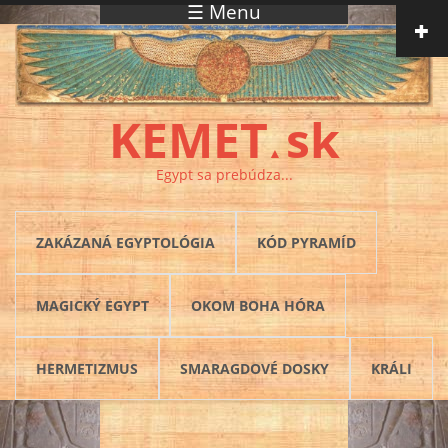
☰ Menu
Skočiť na hlavný obsah
KEMET
sk
▲
Egypt sa prebúdza...
ZAKÁZANÁ EGYPTOLÓGIA
KÓD PYRAMÍD
MAGICKÝ EGYPT
OKOM BOHA HÓRA
HERMETIZMUS
SMARAGDOVÉ DOSKY
KRÁLI