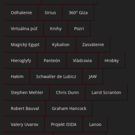
Odhalenie
Sírius
360° Gíza
Virtuálna púť
Knihy
Pozri
Magický Egypt
Kybalion
Zasvätenie
Hieroglyfy
Panteón
Vládcovia
Hrobky
Hakim
Schwaller de Lubicz
JAW
Stephen Mehler
Chris Dunn
Laird Scranton
Robert Bauval
Graham Hancock
Valery Uvarov
Projekt ISIDA
Lanoo