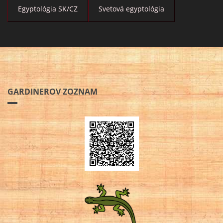
Egyptológia SK/CZ
Svetová egyptológia
GARDINEROV ZOZNAM