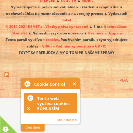
STĹPČEK
▲
ENGLISH
▲
MOBIL
Vyhradzujeme si právo individuálne ku každému svojmu dielu
udeľovať súhlas na rozmnožovanie a na verejný prenos ▲ Vydavateľ:
Sokol
© 2014-2021 KEMET.sk Všetky práva vyhradené
▲ E-mail:
kemet@cez-
okno.net
▲ Neprešlo jazykovou úpravou ▲
Bežíme na Drupale
Tento portál využíva
» cookies
. Používaním portálu s tým vyjadrujete
súhlas
» VIAC
(» Podmienky použitia a GDPR)
EGYPT SA PREBÚDZA A MY O TOM PRINÁŠAME SPRÁVY
VIAC
Cookie Control
Tento web
využíva cookies.
SÚHLASÍM
About this tool
čítať ďalej