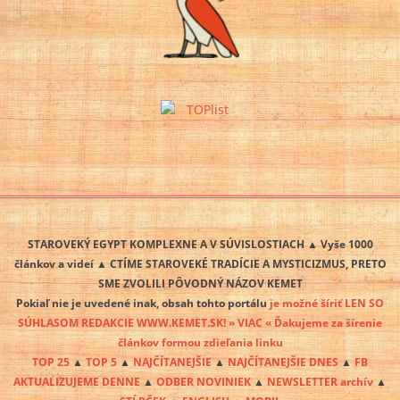
STAROVEKÝ EGYPT KOMPLEXNE A V SÚVISLOSTIACH ▲ Vyše 1000
článkov a videí ▲ CTÍME STAROVEKÉ TRADÍCIE A MYSTICIZMUS, PRETO
SME ZVOLILI PÔVODNÝ NÁZOV KEMET
Pokiaľ nie je uvedené inak, obsah tohto portálu
je možné šíriť LEN SO
SÚHLASOM REDAKCIE WWW.KEMET.SK! » VIAC « Ďakujeme za šírenie
článkov formou zdieľania linku
TOP 25
▲
TOP 5
▲
NAJČÍTANEJŠIE
▲
NAJČÍTANEJŠIE DNES
▲
FB
AKTUALIZUJEME DENNE
▲
ODBER NOVINIEK
▲
NEWSLETTER archív
▲