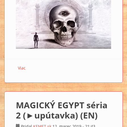
Viac
o ►MAGICKÝ EGYPT séria 2: VYLOŽILI STAROVEKÍ
EGYPŤANIA VO SVOJOM UMENÍ BIOLÓGIU VEDOMIA?
(EN)
MAGICKÝ EGYPT séria
2 (►upútavka) (EN)
Pridal
KEMET.sk
12. marec 2019 - 21:43