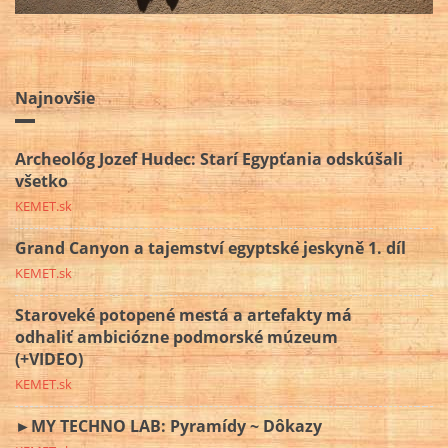
Najnovšie
Archeológ Jozef Hudec: Starí Egypťania odskúšali
všetko
KEMET.sk
Grand Canyon a tajemství egyptské jeskyně 1. díl
KEMET.sk
Staroveké potopené mestá a artefakty má
odhaliť ambiciózne podmorské múzeum
(+VIDEO)
KEMET.sk
►MY TECHNO LAB: Pyramídy ~ Dôkazy