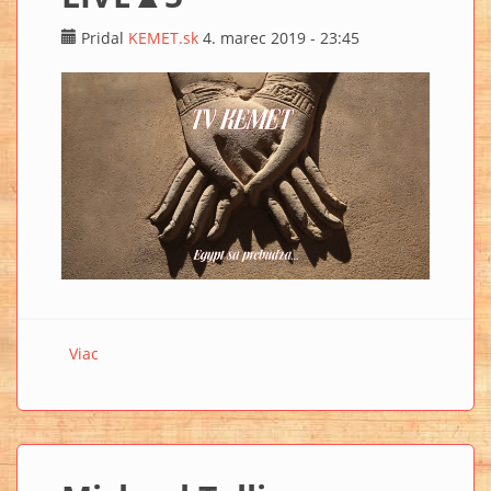
Pridal
KEMET.sk
4. marec 2019 - 23:45
Viac
o ►TV KEMET stream LIVE▲5