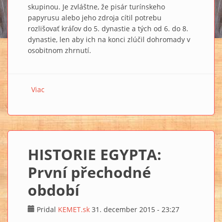
skupinou. Je zvláštne, že pisár turínskeho
papyrusu alebo jeho zdroja cítil potrebu
rozlišovať kráľov do 5. dynastie a tých od 6. do 8.
dynastie, len aby ich na konci zlúčil dohromady v
osobitnom zhrnutí.
Viac
o ZOZNAM EGYPTSKÝCH KRÁĽOV IV.: Stĺpce IV, 1 až IV,
17
HISTORIE EGYPTA:
První přechodné
období
Pridal
KEMET.sk
31. december 2015 - 23:27