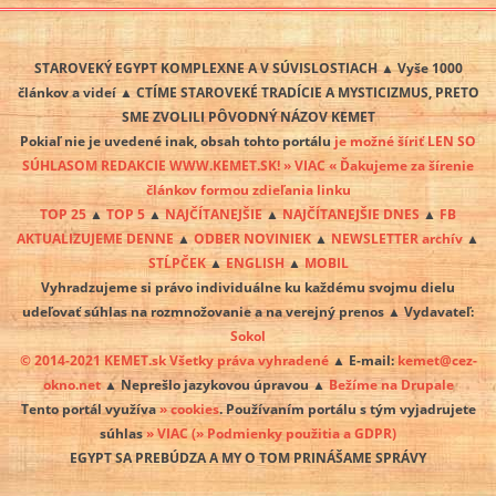
STAROVEKÝ EGYPT KOMPLEXNE A V SÚVISLOSTIACH ▲ Vyše 1000
článkov a videí ▲ CTÍME STAROVEKÉ TRADÍCIE A MYSTICIZMUS, PRETO
SME ZVOLILI PÔVODNÝ NÁZOV KEMET
Pokiaľ nie je uvedené inak, obsah tohto portálu
je možné šíriť LEN SO
SÚHLASOM REDAKCIE WWW.KEMET.SK! » VIAC « Ďakujeme za šírenie
článkov formou zdieľania linku
TOP 25
▲
TOP 5
▲
NAJČÍTANEJŠIE
▲
NAJČÍTANEJŠIE DNES
▲
FB
AKTUALIZUJEME DENNE
▲
ODBER NOVINIEK
▲
NEWSLETTER archív
▲
STĹPČEK
▲
ENGLISH
▲
MOBIL
Vyhradzujeme si právo individuálne ku každému svojmu dielu
udeľovať súhlas na rozmnožovanie a na verejný prenos ▲ Vydavateľ:
Sokol
© 2014-2021 KEMET.sk Všetky práva vyhradené
▲ E-mail:
kemet@cez-
okno.net
▲ Neprešlo jazykovou úpravou ▲
Bežíme na Drupale
Tento portál využíva
» cookies
. Používaním portálu s tým vyjadrujete
súhlas
» VIAC
(» Podmienky použitia a GDPR)
EGYPT SA PREBÚDZA A MY O TOM PRINÁŠAME SPRÁVY