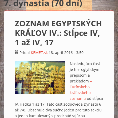
7. dynastia (70 dní)
ZOZNAM EGYPTSKÝCH
KRÁĽOV IV.: Stĺpce IV,
1 až IV, 17
Pridal
KEMET.sk
18. apríl 2016 - 3:50
Nasledujúca časť
je hieroglyfickým
prepisom a
prekladom
››
Turínskeho
kráľovského
zoznamu
od stĺpca
IV, riadku 1 až 17. Táto časť zodpovedá Dynastii 6
až 7/8. Obsahuje dva súčty: jeden pre túto sekciu
a jeden kumulovaný s predchádzajúcou