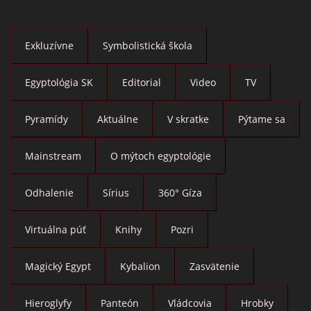
Exkluzívne
Symbolistická škola
Egyptológia SK
Editorial
Video
TV
Pyramídy
Aktuálne
V skratke
Pýtame sa
Mainstream
O mýtoch egyptológie
Odhalenie
Sírius
360° Gíza
Virtuálna púť
Knihy
Pozri
Magický Egypt
Kybalion
Zasvätenie
Hieroglyfy
Panteón
Vládcovia
Hrobky