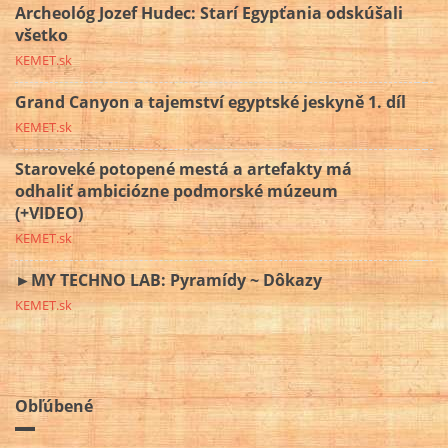
Archeológ Jozef Hudec: Starí Egypťania odskúšali
všetko
KEMET.sk
Grand Canyon a tajemství egyptské jeskyně 1. díl
KEMET.sk
Staroveké potopené mestá a artefakty má
odhaliť ambiciózne podmorské múzeum
(+VIDEO)
KEMET.sk
►MY TECHNO LAB: Pyramídy ~ Dôkazy
KEMET.sk
Obľúbené