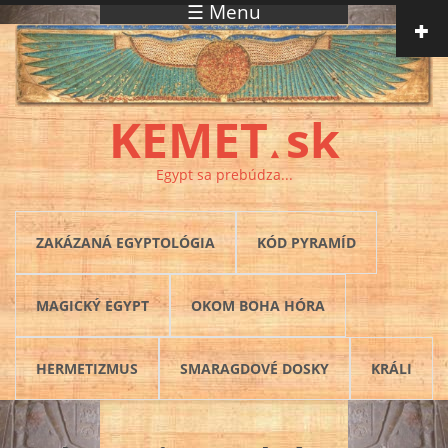
☰ Menu
Skočiť na hlavný obsah
KEMET
sk
▲
Egypt sa prebúdza...
ZAKÁZANÁ EGYPTOLÓGIA
KÓD PYRAMÍD
MAGICKÝ EGYPT
OKOM BOHA HÓRA
HERMETIZMUS
SMARAGDOVÉ DOSKY
KRÁLI