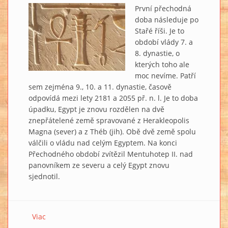
První přechodná
doba následuje po
Stařé říši. Je to
období vlády 7. a
8. dynastie, o
kterých toho ale
moc nevíme. Patří
sem zejména 9., 10. a 11. dynastie, časově
odpovídá mezi lety 2181 a 2055 př. n. l. Je to doba
úpadku, Egypt je znovu rozdělen na dvě
znepřátelené země spravované z Herakleopolis
Magna (sever) a z Théb (jih). Obě dvě země spolu
válčili o vládu nad celým Egyptem. Na konci
Přechodného období zvítězil Mentuhotep II. nad
panovníkem ze severu a celý Egypt znovu
sjednotil.
Viac
o HISTORIE EGYPTA: První přechodné období