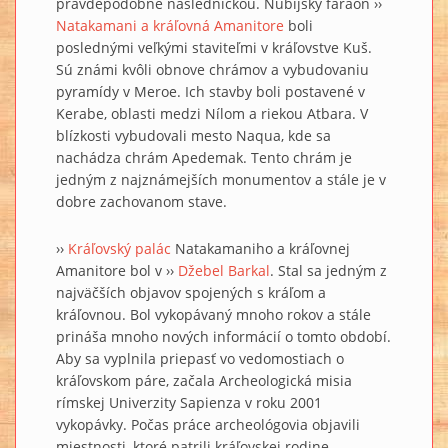
pravdepodobne následníčkou. Núbijský faraón ››
Natakamani a kráľovná Amanitore
boli
poslednými veľkými staviteľmi v kráľovstve Kuš.
Sú známi kvôli obnove chrámov a vybudovaniu
pyramídy v Meroe. Ich stavby boli postavené v
Kerabe, oblasti medzi Nílom a riekou Atbara. V
blízkosti vybudovali mesto Naqua, kde sa
nachádza chrám Apedemak. Tento chrám je
jedným z najznámejších monumentov a stále je v
dobre zachovanom stave.
››
Kráľovský palác
Natakamaniho a kráľovnej
Amanitore bol v ››
Džebel Barkal
. Stal sa jedným z
najväčších objavov spojených s kráľom a
kráľovnou. Bol vykopávaný mnoho rokov a stále
prináša mnoho nových informácií o tomto období.
Aby sa vyplnila priepasť vo vedomostiach o
kráľovskom páre, začala Archeologická misia
rímskej Univerzity Sapienza v roku 2001
vykopávky. Počas práce archeológovia objavili
miestnosti, ktoré patrili kráľovskej rodine,