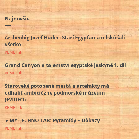
Najnovšie
Archeológ Jozef Hudec: Starí Egypťania odskúšali
všetko
KEMET.sk
Grand Canyon a tajemství egyptské jeskyně 1. díl
KEMET.sk
Staroveké potopené mestá a artefakty má
odhaliť ambiciózne podmorské múzeum
(+VIDEO)
KEMET.sk
►MY TECHNO LAB: Pyramídy ~ Dôkazy
KEMET.sk