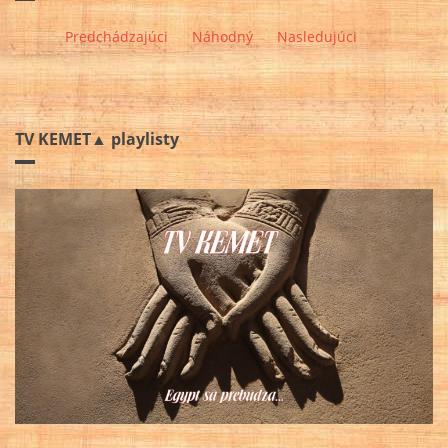
Predchádzajúci
Náhodný
Nasledujúci
TV KEMET▲ playlisty