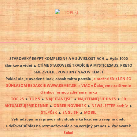
STAROVEKÝ EGYPT KOMPLEXNE A V SÚVISLOSTIACH ▲ Vyše 1000
článkov a videí ▲ CTÍME STAROVEKÉ TRADÍCIE A MYSTICIZMUS, PRETO
SME ZVOLILI PÔVODNÝ NÁZOV KEMET
Pokiaľ nie je uvedené inak, obsah tohto portálu
je možné šíriť LEN SO
SÚHLASOM REDAKCIE WWW.KEMET.SK! » VIAC « Ďakujeme za šírenie
článkov formou zdieľania linku
TOP 25
▲
TOP 5
▲
NAJČÍTANEJŠIE
▲
NAJČÍTANEJŠIE DNES
▲
FB
AKTUALIZUJEME DENNE
▲
ODBER NOVINIEK
▲
NEWSLETTER archív
▲
STĹPČEK
▲
ENGLISH
▲
MOBIL
Vyhradzujeme si právo individuálne ku každému svojmu dielu
udeľovať súhlas na rozmnožovanie a na verejný prenos ▲ Vydavateľ:
Sokol