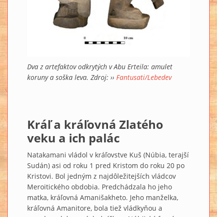
Dva z artefaktov odkrytých v Abu Erteila: amulet
koruny a soška leva. Zdroj: ››
Fantusati/Lebedev
Kráľ a kráľovná Zlatého
veku a ich palác
Natakamani vládol v kráľovstve Kuš (Núbia, terajší
Sudán) asi od roku 1 pred Kristom do roku 20 po
Kristovi. Bol jedným z najdôležitejších vládcov
Meroitického obdobia. Predchádzala ho jeho
matka, kráľovná Amanišakheto. Jeho manželka,
kráľovná Amanitore, bola tiež vládkyňou a