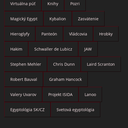
Virtuálna púť
Knihy
Pozri
Magický Egypt
Kybalion
Zasvätenie
Hieroglyfy
Panteón
Vládcovia
Hrobky
Hakim
Schwaller de Lubicz
JAW
Stephen Mehler
Chris Dunn
Laird Scranton
Robert Bauval
Graham Hancock
Valery Uvarov
Projekt ISIDA
Lanoo
Egyptológia SK/CZ
Svetová egyptológia