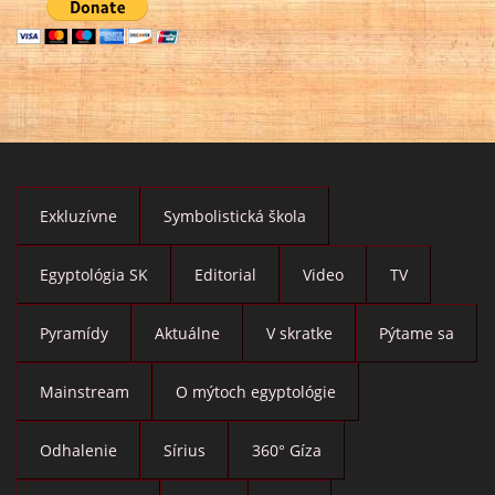
Exkluzívne
Symbolistická škola
Egyptológia SK
Editorial
Video
TV
Pyramídy
Aktuálne
V skratke
Pýtame sa
Mainstream
O mýtoch egyptológie
Odhalenie
Sírius
360° Gíza