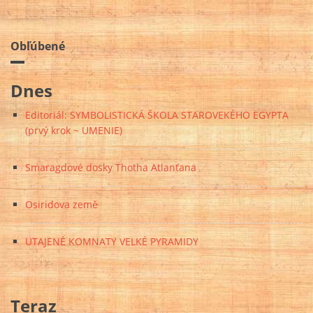
Obľúbené
Dnes
Editoriál: SYMBOLISTICKÁ ŠKOLA STAROVEKÉHO EGYPTA
(prvý krok ~ UMENIE)
Smaragdové dosky Thotha Atlanťana
Osiridova země
UTAJENÉ KOMNATY VELKÉ PYRAMIDY
Teraz