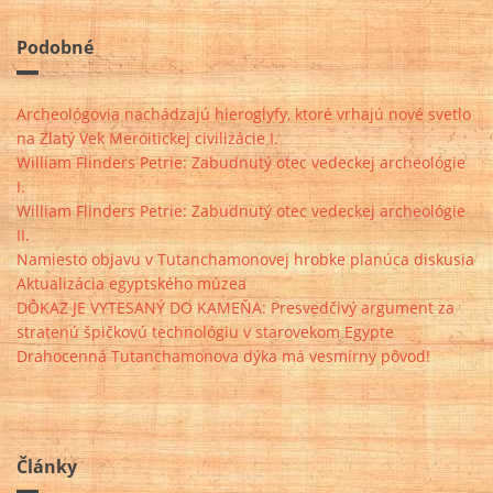
Podobné
Archeológovia nachádzajú hieroglyfy, ktoré vrhajú nové svetlo
na Zlatý Vek Meroitickej civilizácie I.
William Flinders Petrie: Zabudnutý otec vedeckej archeológie
I.
William Flinders Petrie: Zabudnutý otec vedeckej archeológie
II.
Namiesto objavu v Tutanchamonovej hrobke planúca diskusia
Aktualizácia egyptského múzea
DÔKAZ JE VYTESANÝ DO KAMEŇA: Presvedčivý argument za
stratenú špičkovú technológiu v starovekom Egypte
Drahocenná Tutanchamonova dýka má vesmírny pôvod!
Články