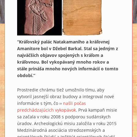
“Kráľovský palác Natakamaniho a kráľovnej
Amanitore bol v Džebel Barkal. Stal sa jedným z
najväčších objavov spojených s kráľom a
kráľovnou. Bol vykopávaný mnoho rokov a
stále prináša mnoho nových informácií o tomto
období.”
Prostredie chrámu tiež umožnilo tímu, aby
vytvoril jasnejší obraz budovy a integroval nové
informácie s tým, čo ››
našli počas
predchádzajúcich vykopávok
. Prvá kampaň misie
sa začala v roku 2008 s podporou sudánskych
úradov. Archeologickú misiu založila v roku 2015
Medzinárodná asociácia stredozemských a
orientálnych štúdií a Inštitút orientálnych štúdií