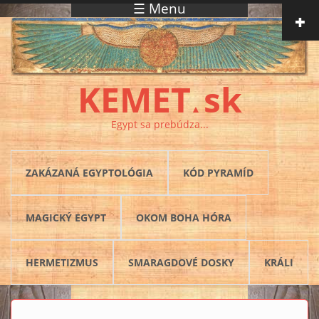
☰ Menu
Skočiť na hlavný obsah
KEMET
sk
▲
Egypt sa prebúdza...
ZAKÁZANÁ EGYPTOLÓGIA
KÓD PYRAMÍD
MAGICKÝ EGYPT
OKOM BOHA HÓRA
HERMETIZMUS
SMARAGDOVÉ DOSKY
KRÁLI