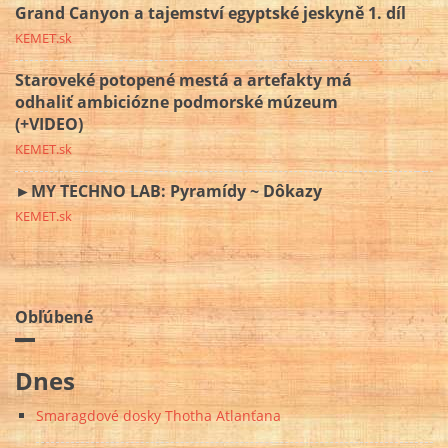
Grand Canyon a tajemství egyptské jeskyně 1. díl
KEMET.sk
Staroveké potopené mestá a artefakty má
odhaliť ambiciózne podmorské múzeum
(+VIDEO)
KEMET.sk
►MY TECHNO LAB: Pyramídy ~ Dôkazy
KEMET.sk
Obľúbené
Dnes
Smaragdové dosky Thotha Atlanťana