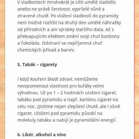
V sladkostech mnohokrát je cítit umělé sladidlo
anebo ne právě čerstvost, vypršelé vůně a
ztracené chutě. Po vložení sladkostí do pyramidy
není možné rozlišit na druhý den umělé náhražky
od přírodních a ani výrobky staršího data. Až s
překvapujícím efektem změní svoji chuť bonbony
a čokoláda. Odstraní se nepříjemná chuť
chemických přísad a barviv.
5. Tabák – cigarety
I když kouření škodí zdraví, nemůžeme
nevzpomenout vlastnost pro kuřáky velmi
výhodnou. Už po 1 – 2 hodinách uložení cigaret,
tabáku pod pyramidu a např. kartónu cigaret na
celu noc, zjistíme nejen zlepšení chutě, ale i vůně
cigaret. Uloženi pod pyramidu působí na
molekuly tabáku a nabijí je pyramidální energií.
6. Likér, alkohol a víno