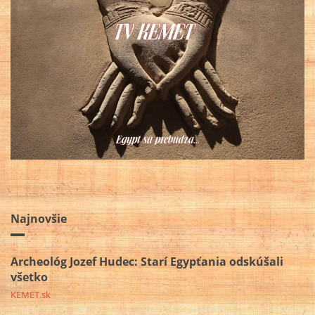
Najnovšie
Archeológ Jozef Hudec: Starí Egypťania odskúšali
všetko
KEMET.sk