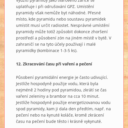
Využití pyramidy jako tvarového zářiče se
uplatňuje i při odrušování GPZ. Umístění
pyramidy však nemůže byt náhodné. Přesné
místo, kde pyramidu nebo soustavu pyramidek
umístit musí určit radiostet. Nesprávné umístění
pyramidy může totiž způsobit dokonce zhoršení
prostředí a působení zón na jiném místě v bytě. V
zahraničí se na tyto účely používají i malé
pyramidky (kombinace 1-3-5 ks).
12. Zkracování času při vaření a pečení
Působení pyramidální energie je často udivující.
Jestliže hospodyně použije vodu, která byla
nejméně 2 hodiny pod pyramidou, zkrátí se čas
vaření zeleniny a brambor na cca 10 minut.
Jestliže hospodyně použije energetizovanou vodu
spod pyramidy, kam ji dala den předtím, např. na
pečení nebo na kynuté koláče, kromě zkrácení
času na pečení bude těsto i krásně vykynuté.