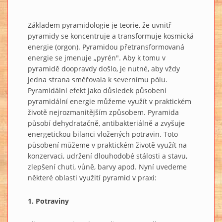
Základem pyramidologie je teorie, že uvnitř
pyramidy se koncentruje a transformuje kosmická
energie (orgon). Pyramidou přetransformovaná
energie se jmenuje „pyrén". Aby k tomu v
pyramidě doopravdy došlo, je nutné, aby vždy
jedna strana směřovala k severnímu pólu.
Pyramidální efekt jako důsledek působení
pyramidální energie můžeme využít v praktickém
životě nejrozmanitějším způsobem. Pyramida
působí dehydratačně, antibakteriálně a zvyšuje
energetickou bilanci vložených potravin. Toto
působení můžeme v praktickém životě využít na
konzervaci, udržení dlouhodobé stálosti a stavu,
zlepšení chuti, vůně, barvy apod. Nyní uvedeme
některé oblasti využití pyramid v praxi:
1. Potraviny