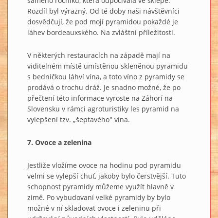
samého ročníku, která odpočívala ve sklepě.
Rozdíl byl výrazný. Od té doby naši návštěvníci
dosvědčují, že pod mojí pyramidou pokaždé je
láhev bordeauxského. Na zvláštní příležitosti.
V některých restauracích na západě mají na
viditelném místě umístěnou skleněnou pyramidu
s bedničkou láhví vína, a toto víno z pyramidy se
prodává o trochu dráž. Je snadno možné, že po
přečtení této informace vyroste na Záhorí na
Slovensku v rámci agroturistiky les pyramid na
vylepšení tzv. „šeptavého" vína.
7. Ovoce a zelenina
Jestliže vložíme ovoce na hodinu pod pyramidu
velmi se vylepší chuť, jakoby bylo čerstvější. Tuto
schopnost pyramidy můžeme využít hlavně v
zimě. Po vybudovaní velké pyramidy by bylo
možné v ní skladovat ovoce i zeleninu při