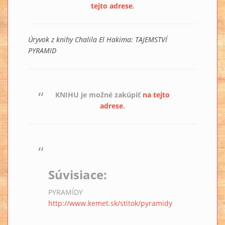
tejto adrese
.
Úryvok z knihy Chalila El Hakima: TAJEMSTVÍ
PYRAMID
KNIHU je možné zakúpiť
na tejto
adrese
.
Súvisiace:
PYRAMÍDY
http://www.kemet.sk/stitok/pyramidy