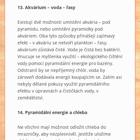
13. Akvárium – voda – řasy
Existují dvě možnosti umístění akvária – pod
pyramidu, nebo umístění pyramidky pod
akváriem. Oba tyto způsoby přinášejí zajímavý
efekt – v akváriu se netvoří plankton – řasy,
akvárium zůstává čisté. Voda je čistá bez baktérií.
Vnucuje se myšlenka využití – ekologického čištění
vody pomocí pyramidální energie pro bazény.
Odstranil by se nepříjemný chlór, voda by
zároveň dodávala energii koupajícím se. Zatím asi
nebyly dělané pokusy využití pyramidálního
efektu v úpravnách a čističkách vody, v
zemědělství.
14. Pyramidální energie a chleba
Ne všichni mají možnost odložit chleba do
mrazničky, aby nezplesnivěl. Jestliže uložíme