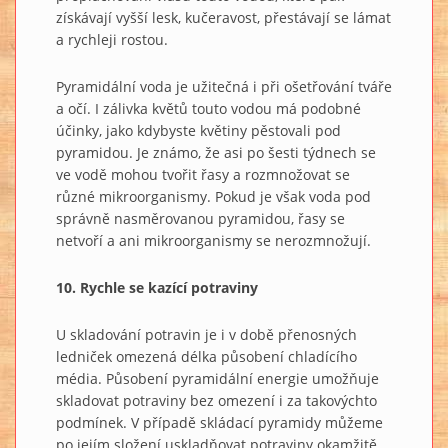
získávají vyšší lesk, kučeravost, přestávají se lámat
a rychleji rostou.
Pyramidální voda je užitečná i při ošetřování tváře
a očí. I zálivka květů touto vodou má podobné
účinky, jako kdybyste květiny pěstovali pod
pyramidou. Je známo, že asi po šesti týdnech se
ve vodě mohou tvořit řasy a rozmnožovat se
různé mikroorganismy. Pokud je však voda pod
správně nasměrovanou pyramidou, řasy se
netvoří a ani mikroorganismy se nerozmnožují.
10. Rychle se kazící potraviny
U skladování potravin je i v době přenosných
ledniček omezená délka působení chladícího
média. Působení pyramidální energie umožňuje
skladovat potraviny bez omezení i za takovýchto
podmínek. V případě skládací pyramidy můžeme
po jejím složení uskladňovat potraviny okamžitě.