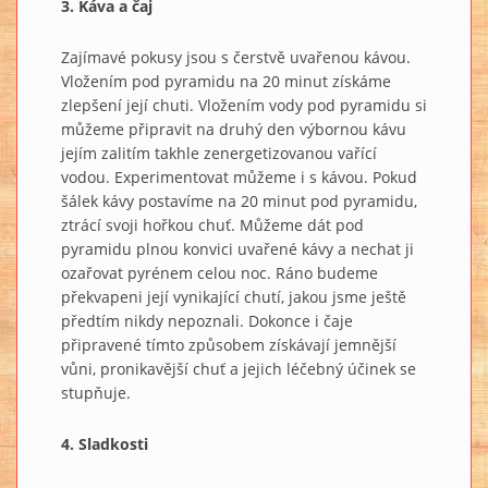
3. Káva a čaj
Zajímavé pokusy jsou s čerstvě uvařenou kávou.
Vložením pod pyramidu na 20 minut získáme
zlepšení její chuti. Vložením vody pod pyramidu si
můžeme připravit na druhý den výbornou kávu
jejím zalitím takhle zenergetizovanou vařící
vodou. Experimentovat můžeme i s kávou. Pokud
šálek kávy postavíme na 20 minut pod pyramidu,
ztrácí svoji hořkou chuť. Můžeme dát pod
pyramidu plnou konvici uvařené kávy a nechat ji
ozařovat pyrénem celou noc. Ráno budeme
překvapeni její vynikající chutí, jakou jsme ještě
předtím nikdy nepoznali. Dokonce i čaje
připravené tímto způsobem získávají jemnější
vůni, pronikavější chuť a jejich léčebný účinek se
stupňuje.
4. Sladkosti