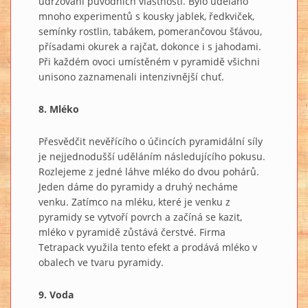
udržování původních vlastností. Bylo uděláno
mnoho experimentů s kousky jablek, ředkviček,
semínky rostlin, tabákem, pomerančovou šťávou,
přísadami okurek a rajčat, dokonce i s jahodami.
Při každém ovoci umístěném v pyramidě všichni
unisono zaznamenali intenzivnější chuť.
8. Mléko
Přesvědčit nevěřícího o účincích pyramidální síly
je nejjednodušší uděláním následujícího pokusu.
Rozlejeme z jedné láhve mléko do dvou pohárů.
Jeden dáme do pyramidy a druhý necháme
venku. Zatímco na mléku, které je venku z
pyramidy se vytvoří povrch a začíná se kazit,
mléko v pyramidě zůstává čerstvé. Firma
Tetrapack využila tento efekt a prodává mléko v
obalech ve tvaru pyramidy.
9. Voda