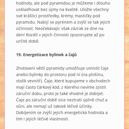
hodnoty, ale pod pyramidou je můžeme i dlouho
uskladňovat bez újmy na kvalitě. Uložte všechny
své krášlicí prostředky, krémy, mastičky pod
pyramidu. Nabijí se pyrénem a zvýší se tak jejich
účinnost. Neočekávajíc však zázrak ze dne na
den! Rozdíl v jejich činnosti zpozorujete až po
určité době.
19. Energetizace bylinek a čajů
Zhotovení větší pyramidy umožňuje umístit čaje
anebo bylinky do prostoru pod ní (na plošinu,
stolík vevnitř). Čaje, které kupujeme v obchodech
mají často čárkový kód, z kterého nevíme zjistit
záruční dobu, proto je také vhodné je dobíjet.
Čaje po záruční době sice neztratí úplně chuť a
vůni, ale nemají už takové léčivé účinky.
Dobíjením se zvýší jejich energetická hodnota a
tím i jejich léčivé vlastnosti.