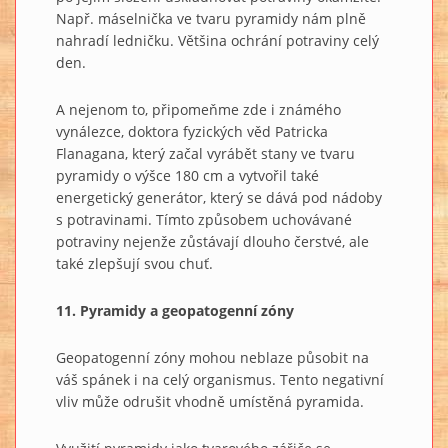
Např. máselnička ve tvaru pyramidy nám plně
nahradí ledničku. Většina ochrání potraviny celý
den.
A nejenom to, připomeňme zde i známého
vynálezce, doktora fyzických věd Patricka
Flanagana, který začal vyrábět stany ve tvaru
pyramidy o výšce 180 cm a vytvořil také
energetický generátor, který se dává pod nádoby
s potravinami. Tímto způsobem uchovávané
potraviny nejenže zůstávají dlouho čerstvé, ale
také zlepšují svou chuť.
11. Pyramidy a geopatogenní zóny
Geopatogenní zóny mohou neblaze působit na
váš spánek i na celý organismus. Tento negativní
vliv může odrušit vhodně umístěná pyramida.