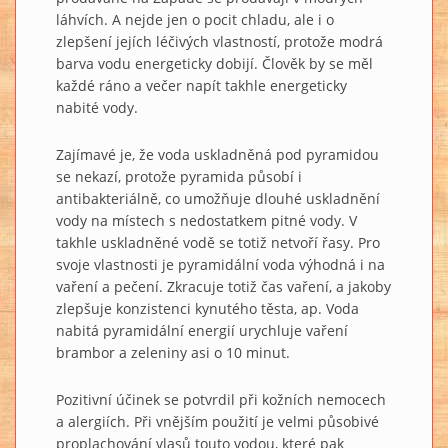
láhvích. A nejde jen o pocit chladu, ale i o
zlepšení jejích léčivých vlastností, protože modrá
barva vodu energeticky dobijí. Člověk by se měl
každé ráno a večer napít takhle energeticky
nabité vody.
Zajímavé je, že voda uskladněná pod pyramidou
se nekazí, protože pyramida působí i
antibakteriálně, co umožňuje dlouhé uskladnění
vody na místech s nedostatkem pitné vody. V
takhle uskladněné vodě se totiž netvoří řasy. Pro
svoje vlastnosti je pyramidální voda výhodná i na
vaření a pečení. Zkracuje totiž čas vaření, a jakoby
zlepšuje konzistenci kynutého těsta, ap. Voda
nabitá pyramidální energií urychluje vaření
brambor a zeleniny asi o 10 minut.
Pozitivní účinek se potvrdil při kožních nemocech
a alergiích. Při vnějším použití je velmi působivé
proplachování vlasů touto vodou, které pak