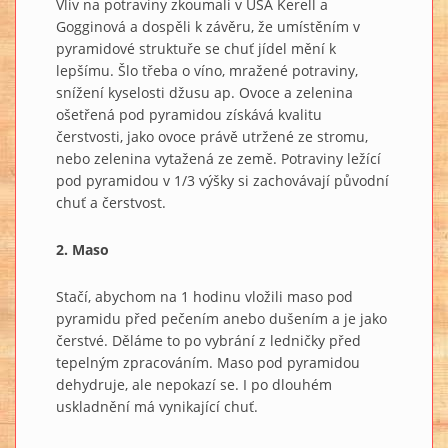
Vliv na potraviny zkoumali v USA Kerell a
Gogginová a dospěli k závěru, že umístěním v
pyramidové struktuře se chuť jídel mění k
lepšímu. Šlo třeba o víno, mražené potraviny,
snížení kyselosti džusu ap. Ovoce a zelenina
ošetřená pod pyramidou získává kvalitu
čerstvosti, jako ovoce právě utržené ze stromu,
nebo zelenina vytažená ze země. Potraviny ležící
pod pyramidou v 1/3 výšky si zachovávají původní
chuť a čerstvost.
2. Maso
Stačí, abychom na 1 hodinu vložili maso pod
pyramidu před pečením anebo dušením a je jako
čerstvé. Děláme to po vybrání z ledničky před
tepelným zpracováním. Maso pod pyramidou
dehydruje, ale nepokazí se. I po dlouhém
uskladnění má vynikající chuť.