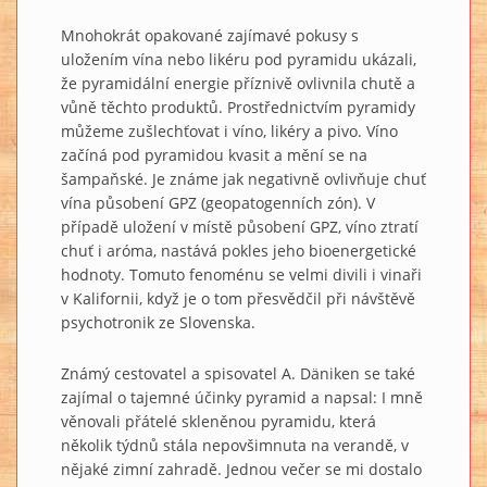
Mnohokrát opakované zajímavé pokusy s
uložením vína nebo likéru pod pyramidu ukázali,
že pyramidální energie příznivě ovlivnila chutě a
vůně těchto produktů. Prostřednictvím pyramidy
můžeme zušlechťovat i víno, likéry a pivo. Víno
začíná pod pyramidou kvasit a mění se na
šampaňské. Je známe jak negativně ovlivňuje chuť
vína působení GPZ (geopatogenních zón). V
případě uložení v místě působení GPZ, víno ztratí
chuť i aróma, nastává pokles jeho bioenergetické
hodnoty. Tomuto fenoménu se velmi divili i vinaři
v Kalifornii, když je o tom přesvědčil při návštěvě
psychotronik ze Slovenska.
Známý cestovatel a spisovatel A. Däniken se také
zajímal o tajemné účinky pyramid a napsal: I mně
věnovali přátelé skleněnou pyramidu, která
několik týdnů stála nepovšimnuta na verandě, v
nějaké zimní zahradě. Jednou večer se mi dostalo