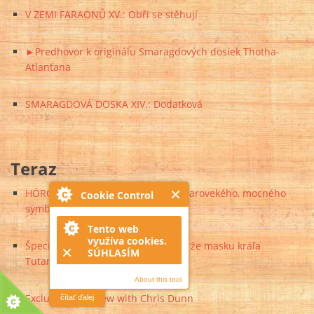
V ZEMI FARAONŮ XV.: Obři se stěhují
►Predhovor k originálu Smaragdových dosiek Thotha-
Atlanťana
SMARAGDOVÁ DOSKA XIV.: Dodatková
Teraz
HÓROVO OKO: Skutočný význam starovekého, mocného
Cookie Control
symbolu
Tento web
využíva cookies.
Špecialisti na reštaurovanie tvrdia, že masku kráľa
SÚHLASÍM
Tutanchamona je možné opraviť
About this tool
Exclusive Interview with Chris Dunn
čítať ďalej