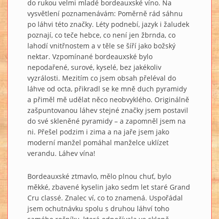
do rukou velmi mladé bordeauxské víno. Na
vysvětlení poznamenávám: Poměrně rád sáhnu
po láhvi této značky. Léty podnebí, jazyk i žaludek
poznají, co teče hebce, co není jen žbrnda, co
lahodí vnitřnostem a v těle se šíří jako božský
nektar. Vzpomínané bordeauxské bylo
nepodařené, surové, kyselé, bez jakékoliv
vyzrálosti. Mezitím co jsem obsah přeléval do
láhve od octa, přikradl se ke mně duch pyramidy
a přiměl mě udělat něco neobvyklého. Originálně
zašpuntovanou láhev stejné značky jsem postavil
do své skleněné pyramidy – a zapomněl jsem na
ni. Přešel podzim i zima a na jaře jsem jako
moderní manžel pomáhal manželce uklízet
verandu. Láhev vína!
Bordeauxské ztmavlo, mělo plnou chuť, bylo
měkké, zbavené kyselin jako sedm let staré Grand
Cru classé. Znalec ví, co to znamená. Uspořádal
jsem ochutnávku spolu s druhou láhví toho