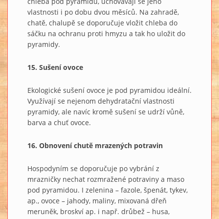
chleba pod pyramidu, uchovávají se jeho
vlastnosti i po dobu dvou měsíců. Na zahradě,
chatě, chalupě se doporučuje vložit chleba do
sáčku na ochranu proti hmyzu a tak ho uložit do
pyramidy.
15. Sušení ovoce
Ekologické sušení ovoce je pod pyramidou ideální.
Využívají se nejenom dehydratační vlastnosti
pyramidy, ale navíc kromě sušení se udrží vůně,
barva a chuť ovoce.
16. Obnovení chutě mrazených potravin
Hospodyním se doporučuje po vybrání z
mrazničky nechat rozmražené potraviny a maso
pod pyramidou. I zelenina – fazole, špenát, tykev,
ap., ovoce – jahody, maliny, mixovaná dřeň
meruněk, broskví ap. i např. drůbež – husa,