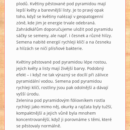
plodů. Květiny pěstované pod pyramidou mají
lepší květy a barevnější listy. Je to pravý opak
toho, když se květiny nalézají v geopatogenní
zóně, kde jim je energie trvale odebraná.
Zahrádkářům doporučujeme uložit pod pyramidu
sáčky se semeny, ale např. i česnek a různé hlízy.
Semena nabité energií rychleji klíčí a na česneku
a hlízách se ničí plísňové bakterie.
Květiny pěstované pod pyramidou lépe rostou,
jejich květy a listy mají živější barvy. Podobný
efekt – i když ne tak výrazný se docílí při zálivce
pyramidální vodou. Semena pod pyramidou
rychleji klíčí, rostliny jsou pak odolnější a dávají
vyšší úrodu.
Zelenina pod pyramidovým fóliovníkem rostla
rychleji jako mimo něj, okurky a rajčata byly tužší,
kompaktnější a jejich vůně byla mnohem
koncentrovanější, když ji porovnáme s těmi, které
se pěstovaly normálně.