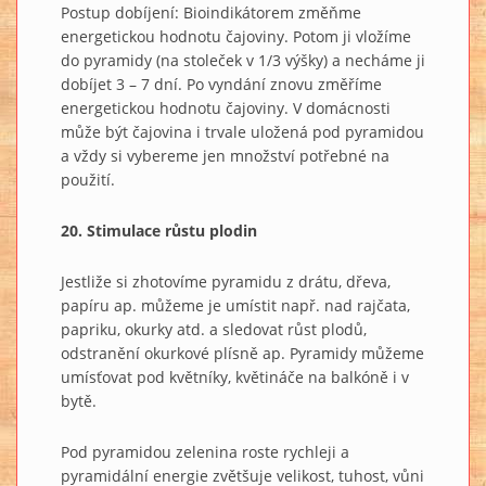
Postup dobíjení: Bioindikátorem změňme
energetickou hodnotu čajoviny. Potom ji vložíme
do pyramidy (na stoleček v 1/3 výšky) a necháme ji
dobíjet 3 – 7 dní. Po vyndání znovu změříme
energetickou hodnotu čajoviny. V domácnosti
může být čajovina i trvale uložená pod pyramidou
a vždy si vybereme jen množství potřebné na
použití.
20. Stimulace růstu plodin
Jestliže si zhotovíme pyramidu z drátu, dřeva,
papíru ap. můžeme je umístit např. nad rajčata,
papriku, okurky atd. a sledovat růst plodů,
odstranění okurkové plísně ap. Pyramidy můžeme
umísťovat pod květníky, květináče na balkóně i v
bytě.
Pod pyramidou zelenina roste rychleji a
pyramidální energie zvětšuje velikost, tuhost, vůni