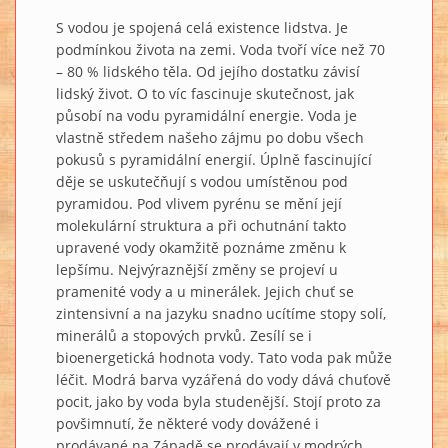
S vodou je spojená celá existence lidstva. Je
podmínkou života na zemi. Voda tvoří více než 70
– 80 % lidského těla. Od jejího dostatku závisí
lidský život. O to víc fascinuje skutečnost, jak
působí na vodu pyramidální energie. Voda je
vlastně středem našeho zájmu po dobu všech
pokusů s pyramidální energií. Úplně fascinující
děje se uskutečňují s vodou umístěnou pod
pyramidou. Pod vlivem pyrénu se mění její
molekulární struktura a při ochutnání takto
upravené vody okamžitě poznáme změnu k
lepšímu. Nejvýraznější změny se projeví u
pramenité vody a u minerálek. Jejich chuť se
zintensivní a na jazyku snadno ucítíme stopy solí,
minerálů a stopových prvků. Zesílí se i
bioenergetická hodnota vody. Tato voda pak může
léčit. Modrá barva vyzářená do vody dává chuťově
pocit, jako by voda byla studenější. Stojí proto za
povšimnutí, že některé vody dovážené i
prodávané na Západě se prodávají v modrých