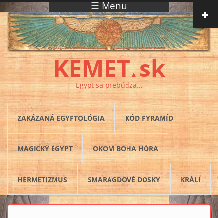
☰ Menu
Skočiť na hlavný obsah
KEMET
sk
▲
Egypt sa prebúdza...
ZAKÁZANÁ EGYPTOLÓGIA
KÓD PYRAMÍD
MAGICKÝ EGYPT
OKOM BOHA HÓRA
HERMETIZMUS
SMARAGDOVÉ DOSKY
KRÁLI