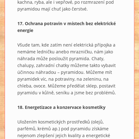
kachna, ryba, ale i vepřové, po rozmrazení pod
pyramidou mají chuť jako čerstvé.
17. Ochrana potravin v místech bez elektrické
energie
Všude tam, kde zatím není elektrická přípojka a
nemáme ledničku anebo mrazničku, nám jako
náhrada může posloužit pyramida. Chaty,
chalupy, zahradní chatky můžeme takto vybavit
účinnou náhradou – pyramidou. Můžeme mít
pyramidek víc, na potraviny, na zeleninu, na
chleba, ovoce. Můžeme předělat sklep, postavit
pyramidu v kůlně, seníku a jsme bez problémů.
18. Energetizace a konzervace kosmetiky
Uložením kosmetických prostředků (olejů,
parfémů, krémů ap.) pod pyramidu získáme
nejenom zlepšení jejich kvality a energetické