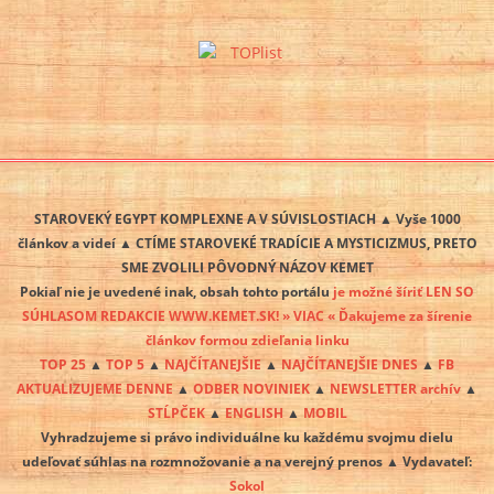
STAROVEKÝ EGYPT KOMPLEXNE A V SÚVISLOSTIACH ▲ Vyše 1000
článkov a videí ▲ CTÍME STAROVEKÉ TRADÍCIE A MYSTICIZMUS, PRETO
SME ZVOLILI PÔVODNÝ NÁZOV KEMET
Pokiaľ nie je uvedené inak, obsah tohto portálu
je možné šíriť LEN SO
SÚHLASOM REDAKCIE WWW.KEMET.SK! » VIAC « Ďakujeme za šírenie
článkov formou zdieľania linku
TOP 25
▲
TOP 5
▲
NAJČÍTANEJŠIE
▲
NAJČÍTANEJŠIE DNES
▲
FB
AKTUALIZUJEME DENNE
▲
ODBER NOVINIEK
▲
NEWSLETTER archív
▲
STĹPČEK
▲
ENGLISH
▲
MOBIL
Vyhradzujeme si právo individuálne ku každému svojmu dielu
udeľovať súhlas na rozmnožovanie a na verejný prenos ▲ Vydavateľ:
Sokol