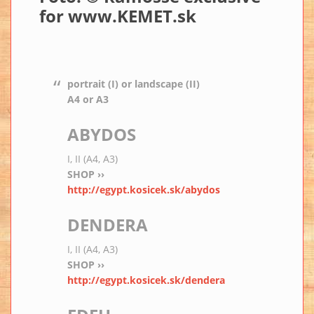
for
www.KEMET.sk
portrait (I) or landscape (II)
A4 or A3
ABYDOS
I, II (A4, A3)
SHOP ››
http://egypt.kosicek.sk/abydos
DENDERA
I, II (A4, A3)
SHOP ››
http://egypt.kosicek.sk/dendera