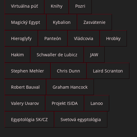
Virtuálna púť
Knihy
Pozri
Magický Egypt
Kybalion
Zasvätenie
Hieroglyfy
Panteón
Vládcovia
Hrobky
Hakim
Schwaller de Lubicz
JAW
Stephen Mehler
Chris Dunn
Laird Scranton
Robert Bauval
Graham Hancock
Valery Uvarov
Projekt ISIDA
Lanoo
Egyptológia SK/CZ
Svetová egyptológia