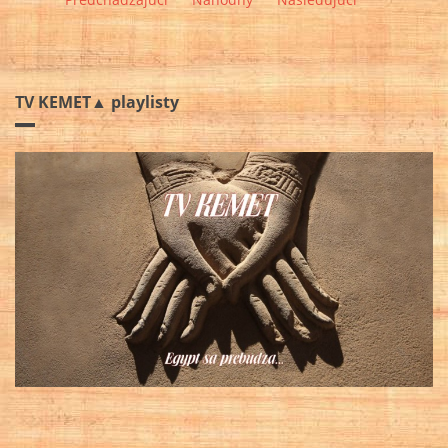
TV KEMET▲ playlisty