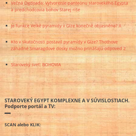
Večná Ogdoada: Vytvorenie panteónu starovekého Egypta
a predchodcovia bohov Starej ríše
Je funkce Velké pyramidy v Gíze konečně objasněna? II.
Kto v skutočnosti postavil pyramídy v Gíze? Thothove
záhadné Smaragdové dosky možno prinášajú odpoveď 2
Staroveký svet: BOHOVIA
STAROVEKÝ EGYPT KOMPLEXNE A V SÚVISLOSTIACH.
Podporte portál a TV:
SCAN alebo KLIK: