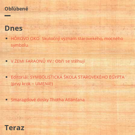
Obľúbené
Dnes
HÓROVO OKO: Skutočný význam starovekého, mocného
symbolu
V ZEMI FARAONŮ XV.: Obři se stěhují
Editoriál: SYMBOLISTICKÁ ŠKOLA STAROVEKÉHO EGYPTA
(prvý krok ~ UMENIE)
Smaragdové dosky Thotha Atlanťana
Teraz