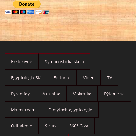
Exkluzívne
Symbolistická škola
Egyptológia SK
Editorial
Video
TV
Pyramídy
Aktuálne
V skratke
Pýtame sa
Mainstream
O mýtoch egyptológie
Odhalenie
Sírius
360° Gíza