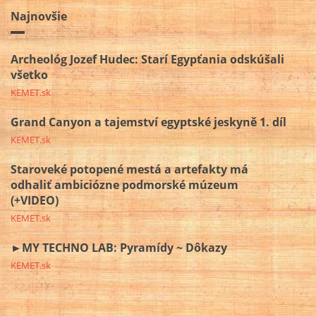
Najnovšie
Archeológ Jozef Hudec: Starí Egypťania odskúšali
všetko
KEMET.sk
Grand Canyon a tajemství egyptské jeskyně 1. díl
KEMET.sk
Staroveké potopené mestá a artefakty má
odhaliť ambiciózne podmorské múzeum
(+VIDEO)
KEMET.sk
►MY TECHNO LAB: Pyramídy ~ Dôkazy
KEMET.sk