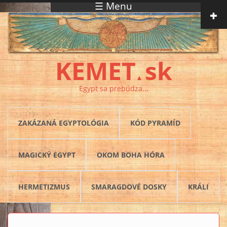
☰ Menu
Skočiť na hlavný obsah
KEMET
sk
▲
Egypt sa prebúdza...
ZAKÁZANÁ EGYPTOLÓGIA
KÓD PYRAMÍD
MAGICKÝ EGYPT
OKOM BOHA HÓRA
HERMETIZMUS
SMARAGDOVÉ DOSKY
KRÁLI