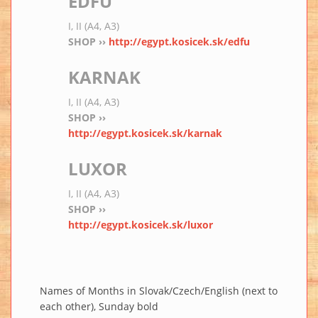
EDFU
I, II (A4, A3)
SHOP ››
http://egypt.kosicek.sk/edfu
KARNAK
I, II (A4, A3)
SHOP ››
http://egypt.kosicek.sk/karnak
LUXOR
I, II (A4, A3)
SHOP ››
http://egypt.kosicek.sk/luxor
Names of Months in Slovak/Czech/English (next to
each other), Sunday bold