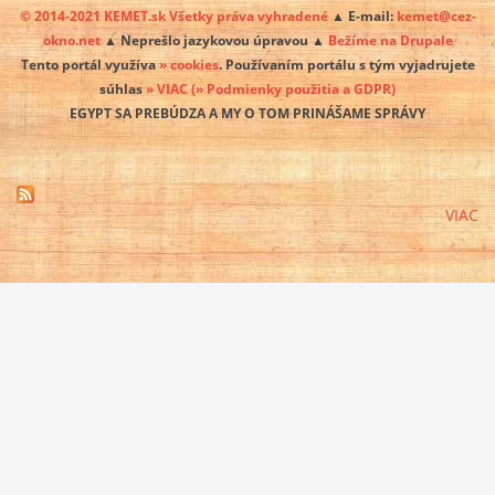
© 2014-2021 KEMET.sk Všetky práva vyhradené
▲ E-mail:
kemet@cez-
okno.net
▲ Neprešlo jazykovou úpravou ▲
Bežíme na Drupale
Tento portál využíva
» cookies
. Používaním portálu s tým vyjadrujete
súhlas
» VIAC
(» Podmienky použitia a GDPR)
EGYPT SA PREBÚDZA A MY O TOM PRINÁŠAME SPRÁVY
VIAC