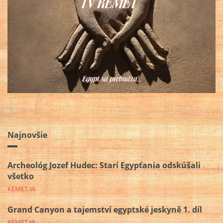
Najnovšie
Archeológ Jozef Hudec: Starí Egypťania odskúšali
všetko
KEMET.sk
Grand Canyon a tajemství egyptské jeskyně 1. díl
KEMET.sk