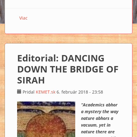
Viac
o Michael Tellinger: PREPOJENIE MEDZI EGYPTOM A
VEĽKÝM ZIMBABWE
Editorial: DANCING
DOWN THE BRIDGE OF
SIRAH
Pridal
KEMET.sk
6. február 2018 - 23:58
“Academics abhor
a mystery the way
nature abhors a
vacuum, yet in
nature there are