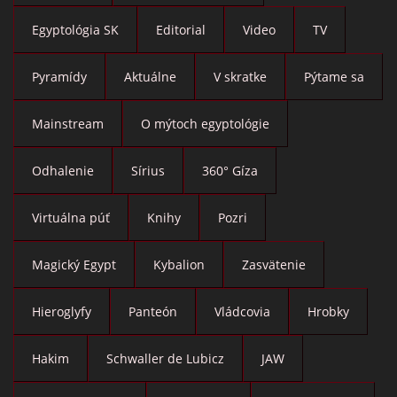
Egyptológia SK
Editorial
Video
TV
Pyramídy
Aktuálne
V skratke
Pýtame sa
Mainstream
O mýtoch egyptológie
Odhalenie
Sírius
360° Gíza
Virtuálna púť
Knihy
Pozri
Magický Egypt
Kybalion
Zasvätenie
Hieroglyfy
Panteón
Vládcovia
Hrobky
Hakim
Schwaller de Lubicz
JAW