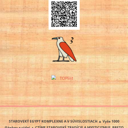
STAROVEKÝ EGYPT KOMPLEXNE A V SÚVISLOSTIACH ▲ Vyše 1000
článkov a videí ▲ CTÍME STAROVEKÉ TRADÍCIE A MYSTICIZMUS, PRETO