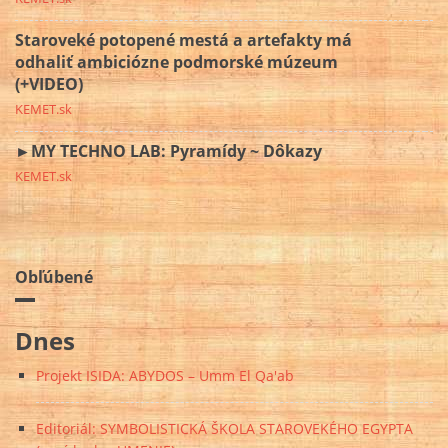
Staroveké potopené mestá a artefakty má
odhaliť ambiciózne podmorské múzeum
(+VIDEO)
KEMET.sk
►MY TECHNO LAB: Pyramídy ~ Dôkazy
KEMET.sk
Obľúbené
Dnes
Projekt ISIDA: ABYDOS – Umm El Qa'ab
Editoriál: SYMBOLISTICKÁ ŠKOLA STAROVEKÉHO EGYPTA