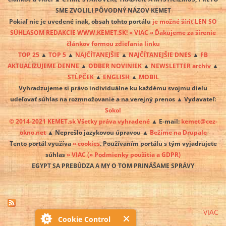
SME ZVOLILI PÔVODNÝ NÁZOV KEMET
Pokiaľ nie je uvedené inak, obsah tohto portálu
je možné šíriť LEN SO
SÚHLASOM REDAKCIE WWW.KEMET.SK! » VIAC « Ďakujeme za šírenie
článkov formou zdieľania linku
TOP 25
▲
TOP 5
▲
NAJČÍTANEJŠIE
▲
NAJČÍTANEJŠIE DNES
▲
FB
AKTUALIZUJEME DENNE
▲
ODBER NOVINIEK
▲
NEWSLETTER archív
▲
STĹPČEK
▲
ENGLISH
▲
MOBIL
Vyhradzujeme si právo individuálne ku každému svojmu dielu
udeľovať súhlas na rozmnožovanie a na verejný prenos ▲ Vydavateľ:
Sokol
© 2014-2021 KEMET.sk Všetky práva vyhradené
▲ E-mail:
kemet@cez-
okno.net
▲ Neprešlo jazykovou úpravou ▲
Bežíme na Drupale
Tento portál využíva
» cookies
. Používaním portálu s tým vyjadrujete
súhlas
» VIAC
(» Podmienky použitia a GDPR)
EGYPT SA PREBÚDZA A MY O TOM PRINÁŠAME SPRÁVY
VIAC
Cookie Control