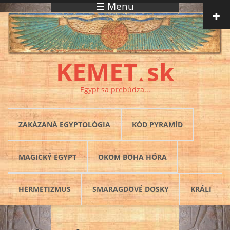
☰ Menu
Skočiť na hlavný obsah
KEMET
sk
▲
Egypt sa prebúdza...
ZAKÁZANÁ EGYPTOLÓGIA
KÓD PYRAMÍD
MAGICKÝ EGYPT
OKOM BOHA HÓRA
HERMETIZMUS
SMARAGDOVÉ DOSKY
KRÁLI