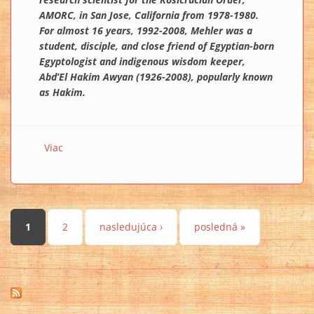
AMORC, in San Jose, California from 1978-1980.
For almost 16 years, 1992-2008, Mehler was a
student, disciple, and close friend of Egyptian-born
Egyptologist and indigenous wisdom keeper,
Abd’El Hakim Awyan (1926-2008), popularly known
as Hakim.
Viac
o Exclusive Interview with Stephen Mehler
Stránky
1
2
nasledujúca ›
posledná »