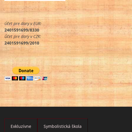
Účet pre dary v EUR:
2401591699/8330
Účet pre dary v CZK:
2401591699/2010
Exkluzívne
Symbolistická škola