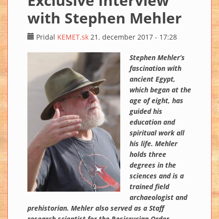
Exclusive Interview
with Stephen Mehler
Pridal
KEMET.sk
21. december 2017 - 17:28
Stephen Mehler’s
fascination with
ancient Egypt,
which began at the
age of eight, has
guided his
education and
spiritual work all
his life. Mehler
holds three
degrees in the
sciences and is a
trained field
archaeologist and
prehistorian. Mehler also served as a Staff
research scientist for the Rosicrucian Order,