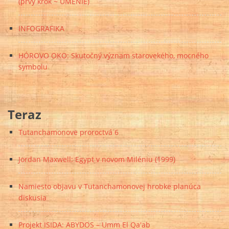
(prvý krok ~ UMENIE)
INFOGRAFIKA
HÓROVO OKO: Skutočný význam starovekého, mocného
symbolu
Teraz
Tutanchamonove proroctvá 6
Jordan Maxwell: Egypt v novom Miléniu (1999)
Namiesto objavu v Tutanchamonovej hrobke planúca
diskusia
Projekt ISIDA: ABYDOS – Umm El Qa'ab