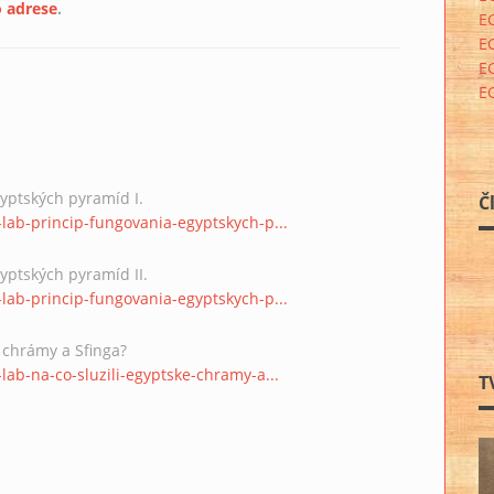
o adrese
.
E
E
E
E
yptských pyramíd I.
Č
lab-princip-fungovania-egyptskych-p...
ptských pyramíd II.
lab-princip-fungovania-egyptskych-p...
 chrámy a Sfinga?
ab-na-co-sluzili-egyptske-chramy-a...
T