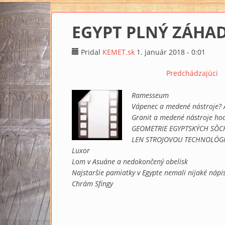
EGYPT PLNÝ ZÁHAD
Pridal
KEMET.sk
1. január 2018 - 0:01
Predchádzajúci
Ramesseum
Vápenec a medené nástroje? 
Granit a medené nástroje ho
GEOMETRIE EGYPTSKÝCH SÔCH
LEN STROJOVOU TECHNOLÓG
Luxor
Lom v Asuáne a nedokončený obelisk
Najstaršie pamiatky v Egypte nemali nijaké nápi
Chrám Sfingy