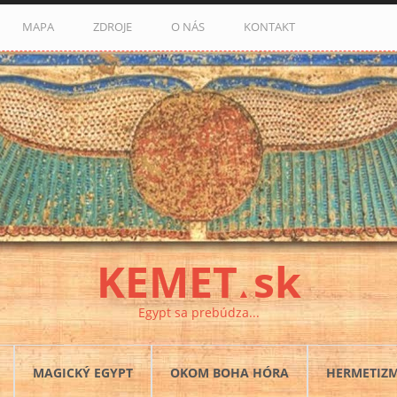
MAPA
ZDROJE
O NÁS
KONTAKT
KEMET
sk
▲
Egypt sa prebúdza...
MAGICKÝ EGYPT
OKOM BOHA HÓRA
HERMETIZ