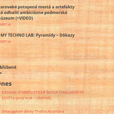
taroveké potopené mestá a artefakty
á odhaliť ambiciózne podmorské
úzeum (+VIDEO)
EMET.sk
MY TECHNO LAB: Pyramídy ~ Dôkazy
EMET.sk
bľúbené
Dnes
Editoriál: SYMBOLISTICKÁ ŠKOLA STAROVEKÉHO
EGYPTA (prvý krok ~ UMENIE)
Smaragdové dosky Thotha Atlanťana