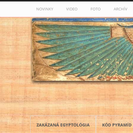
Skočiť na hlavný obsah
NOVINKY
VIDEO
FOTO
ARCHÍV
ZAKÁZANÁ EGYPTOLÓGIA
KÓD PYRAMÍD