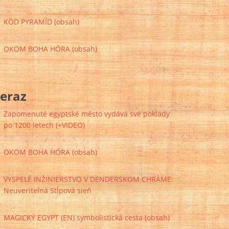
KÓD PYRAMÍD (obsah)
OKOM BOHA HÓRA (obsah)
eraz
Zapomenuté egyptské město vydává své poklady
po 1200 letech (+VIDEO)
OKOM BOHA HÓRA (obsah)
VYSPELÉ INŽINIERSTVO V DENDERSKOM CHRÁME:
Neuveriteľná Stĺpová sieň
MAGICKÝ EGYPT (EN) symbolistická cesta (obsah)