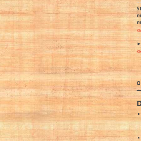
S
m
m
K
►
K
O