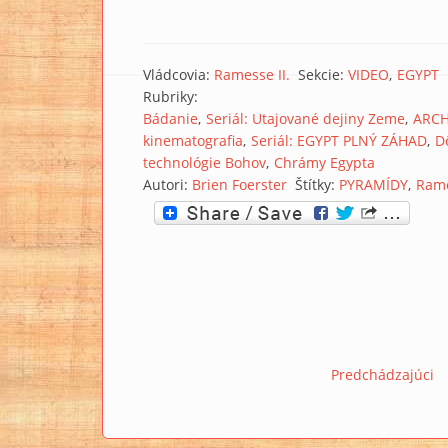
Vládcovia:
Ramesse II.
Sekcie:
VIDEO
EGYPT
Rubriky:
Bádanie
Seriál: Utajované dejiny Zeme
ARC
kinematografia
Seriál: EGYPT PLNÝ ZÁHAD
D
technológie Bohov
Chrámy Egypta
Autori:
Brien Foerster
Štítky:
PYRAMÍDY
Ram
Predchádzajúci