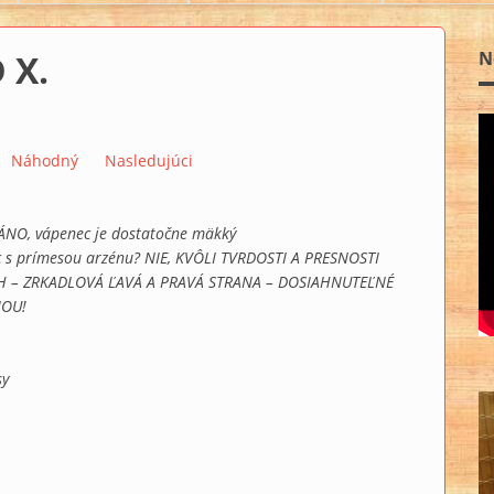
 X.
N
Náhodný
Nasledujúci
ÁNO, vápenec je dostatočne mäkký
c s prímesou arzénu? NIE, KVÔLI TVRDOSTI A PRESNOSTI
 – ZRKADLOVÁ ĽAVÁ A PRAVÁ STRANA – DOSIAHNUTEĽNÉ
IOU!
sy