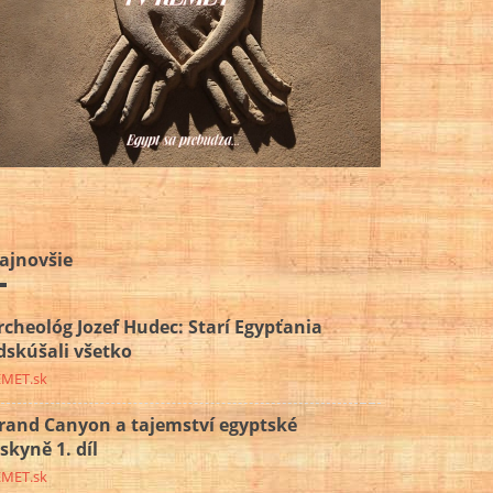
ajnovšie
rcheológ Jozef Hudec: Starí Egypťania
dskúšali všetko
EMET.sk
rand Canyon a tajemství egyptské
eskyně 1. díl
EMET.sk