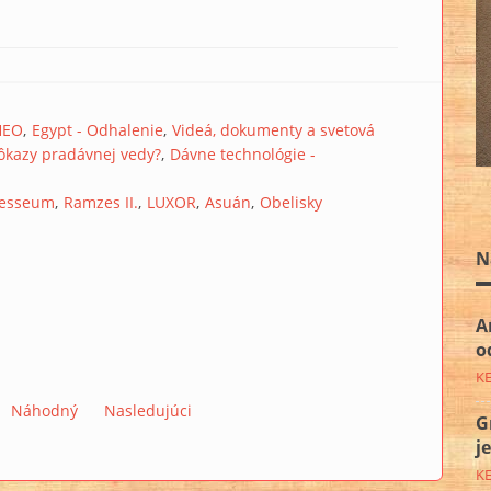
HEO
Egypt - Odhalenie
Videá, dokumenty a svetová
ôkazy pradávnej vedy?
Dávne technológie -
esseum
Ramzes II.
LUXOR
Asuán
Obelisky
N
A
o
K
Náhodný
Nasledujúci
G
j
K