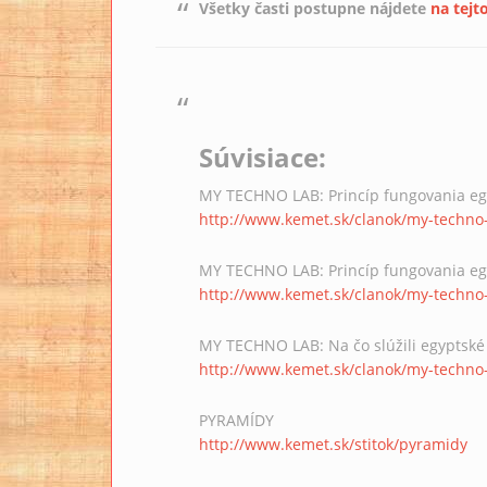
Všetky časti postupne nájdete
na tejt
Súvisiace:
MY TECHNO LAB: Princíp fungovania eg
http://www.kemet.sk/clanok/my-techno-
MY TECHNO LAB: Princíp fungovania egy
http://www.kemet.sk/clanok/my-techno-
MY TECHNO LAB: Na čo slúžili egyptské
http://www.kemet.sk/clanok/my-techno-l
PYRAMÍDY
http://www.kemet.sk/stitok/pyramidy