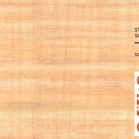
S
S
S