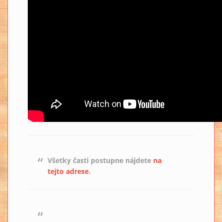
Všetky časti postupne nájdete
na
tejto adrese
.