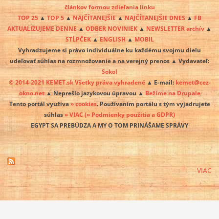
článkov formou zdieľania linku
TOP 25
▲
TOP 5
▲
NAJČÍTANEJŠIE
▲
NAJČÍTANEJŠIE DNES
▲
FB
AKTUALIZUJEME DENNE
▲
ODBER NOVINIEK
▲
NEWSLETTER archív
▲
STĹPČEK
▲
ENGLISH
▲
MOBIL
Vyhradzujeme si právo individuálne ku každému svojmu dielu
udeľovať súhlas na rozmnožovanie a na verejný prenos ▲ Vydavateľ:
Sokol
© 2014-2021 KEMET.sk Všetky práva vyhradené
▲ E-mail:
kemet@cez-
okno.net
▲ Neprešlo jazykovou úpravou ▲
Bežíme na Drupale
Tento portál využíva
» cookies
. Používaním portálu s tým vyjadrujete
súhlas
» VIAC
(» Podmienky použitia a GDPR)
EGYPT SA PREBÚDZA A MY O TOM PRINÁŠAME SPRÁVY
VIAC