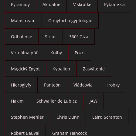
Pyramídy
Aktuálne
V skratke
Pýtame sa
Mainstream
O mýtoch egyptológie
Odhalenie
Sírius
360° Gíza
Virtuálna púť
Knihy
Pozri
Magický Egypt
Kybalion
Zasvätenie
Hieroglyfy
Panteón
Vládcovia
Hrobky
Hakim
Schwaller de Lubicz
JAW
Stephen Mehler
Chris Dunn
Laird Scranton
Robert Bauval
Graham Hancock