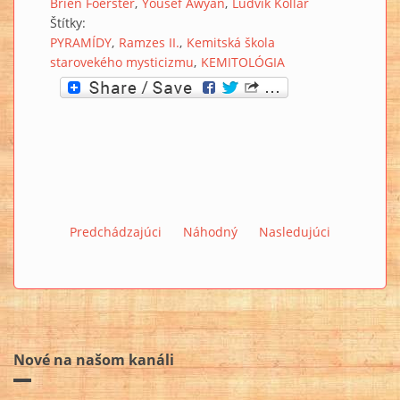
Brien Foerster
Yousef Awyan
Ludvík Kollár
Štítky:
PYRAMÍDY
Ramzes II.
Kemitská škola
starovekého mysticizmu
KEMITOLÓGIA
Predchádzajúci
Náhodný
Nasledujúci
Nové na našom kanáli