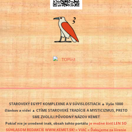
STAROVEKÝ EGYPT KOMPLEXNE A V SÚVISLOSTIACH ▲ Vyše 1000
článkov a videí ▲ CTÍME STAROVEKÉ TRADÍCIE A MYSTICIZMUS, PRETO
SME ZVOLILI PÔVODNÝ NÁZOV KEMET
Pokiaľ nie je uvedené inak, obsah tohto portálu
je možné šíriť LEN SO
SÚHLASOM REDAKCIE WWW.KEMET.SK! » VIAC « Ďakujeme za šírenie