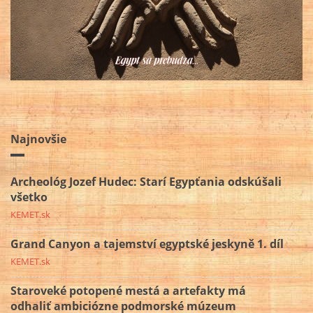
Najnovšie
Archeológ Jozef Hudec: Starí Egypťania odskúšali
všetko
KEMET.sk
Grand Canyon a tajemství egyptské jeskyně 1. díl
KEMET.sk
Staroveké potopené mestá a artefakty má
odhaliť ambiciózne podmorské múzeum