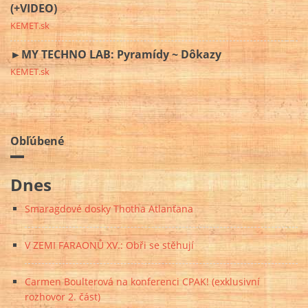
(+VIDEO)
KEMET.sk
►MY TECHNO LAB: Pyramídy ~ Dôkazy
KEMET.sk
Obľúbené
Dnes
Smaragdové dosky Thotha Atlanťana
V ZEMI FARAONŮ XV.: Obři se stěhují
Carmen Boulterová na konferenci CPAK! (exklusivní
rozhovor 2. část)