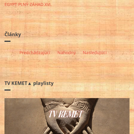
EGYPT PLNÝ ZÁHAD XVI.
Články
Predchádzajúci
Náhodný
Nasledujúci
TV KEMET▲ playlisty