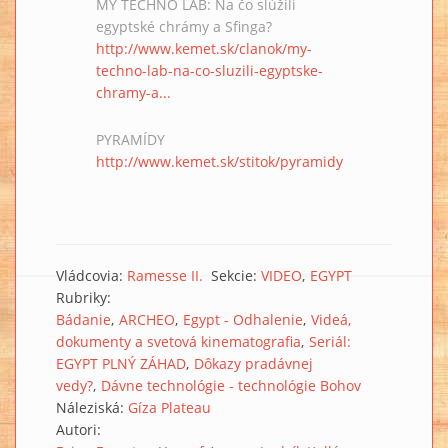
MY TECHNO LAB: Na čo slúžili
egyptské chrámy a Sfinga?
http://www.kemet.sk/clanok/my-
techno-lab-na-co-sluzili-egyptske-
chramy-a...
PYRAMÍDY
http://www.kemet.sk/stitok/pyramidy
Vládcovia:
Ramesse II.
Sekcie:
VIDEO
EGYPT
Rubriky:
Bádanie
ARCHEO
Egypt - Odhalenie
Videá,
dokumenty a svetová kinematografia
Seriál:
EGYPT PLNÝ ZÁHAD
Dôkazy pradávnej
vedy?
Dávne technológie - technológie Bohov
Náleziská:
Gíza Plateau
Autori: