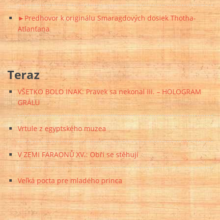
►Predhovor k originálu Smaragdových dosiek Thotha-
Atlanťana
Teraz
VŠETKO BOLO INAK: Pravek sa nekonal III. – HOLOGRAM
GRÁLU
Vrtule z egyptského muzea
V ZEMI FARAONŮ XV.: Obři se stěhují
Veľká pocta pre mladého princa