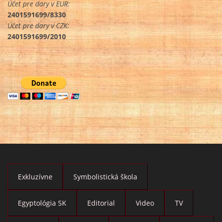
Účet pre dary v EUR:
2401591699/8330
Účet pre dary v CZK:
2401591699/2010
Exkluzívne
Symbolistická škola
Egyptológia SK
Editorial
Video
TV