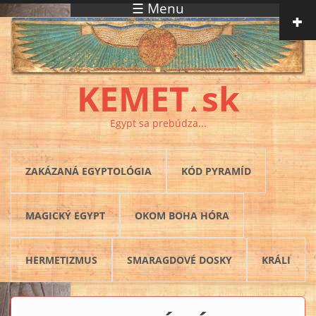
☰ Menu
Skočiť na hlavný obsah
KEMET
sk
▲
Egypt sa prebúdza...
ZAKÁZANÁ EGYPTOLÓGIA
KÓD PYRAMÍD
MAGICKÝ EGYPT
OKOM BOHA HÓRA
HERMETIZMUS
SMARAGDOVÉ DOSKY
KRÁLI