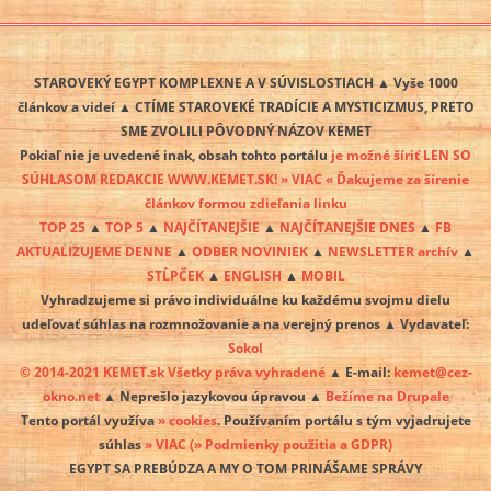
STAROVEKÝ EGYPT KOMPLEXNE A V SÚVISLOSTIACH ▲ Vyše 1000
článkov a videí ▲ CTÍME STAROVEKÉ TRADÍCIE A MYSTICIZMUS, PRETO
SME ZVOLILI PÔVODNÝ NÁZOV KEMET
Pokiaľ nie je uvedené inak, obsah tohto portálu
je možné šíriť LEN SO
SÚHLASOM REDAKCIE WWW.KEMET.SK! » VIAC « Ďakujeme za šírenie
článkov formou zdieľania linku
TOP 25
▲
TOP 5
▲
NAJČÍTANEJŠIE
▲
NAJČÍTANEJŠIE DNES
▲
FB
AKTUALIZUJEME DENNE
▲
ODBER NOVINIEK
▲
NEWSLETTER archív
▲
STĹPČEK
▲
ENGLISH
▲
MOBIL
Vyhradzujeme si právo individuálne ku každému svojmu dielu
udeľovať súhlas na rozmnožovanie a na verejný prenos ▲ Vydavateľ:
Sokol
© 2014-2021 KEMET.sk Všetky práva vyhradené
▲ E-mail:
kemet@cez-
okno.net
▲ Neprešlo jazykovou úpravou ▲
Bežíme na Drupale
Tento portál využíva
» cookies
. Používaním portálu s tým vyjadrujete
súhlas
» VIAC
(» Podmienky použitia a GDPR)
EGYPT SA PREBÚDZA A MY O TOM PRINÁŠAME SPRÁVY