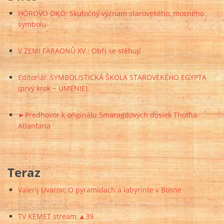
HÓROVO OKO: Skutočný význam starovekého, mocného
symbolu
V ZEMI FARAONŮ XV.: Obři se stěhují
Editoriál: SYMBOLISTICKÁ ŠKOLA STAROVEKÉHO EGYPTA
(prvý krok ~ UMENIE)
►Predhovor k originálu Smaragdových dosiek Thotha-
Atlanťana
Teraz
Valerij Uvarov: O pyramídach a labyrinte v Bosne
TV KEMET stream ▲39