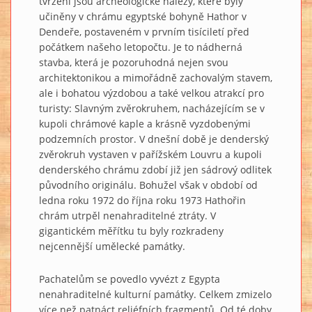
tvrzení jsou archeologické nálezy, které byly
učiněny v chrámu egyptské bohyně Hathor v
Dendeře, postaveném v prvním tisíciletí před
počátkem našeho letopočtu. Je to nádherná
stavba, která je pozoruhodná nejen svou
architektonikou a mimořádně zachovalým stavem,
ale i bohatou výzdobou a také velkou atrakcí pro
turisty: Slavným zvěrokruhem, nacházejícím se v
kupoli chrámové kaple a krásně vyzdobenými
podzemních prostor. V dnešní době je denderský
zvěrokruh vystaven v pařížském Louvru a kupoli
denderského chrámu zdobí již jen sádrový odlitek
původního originálu. Bohužel však v období od
ledna roku 1972 do října roku 1973 Hathořin
chrám utrpěl nenahraditelné ztráty. V
gigantickém měřítku tu byly rozkradeny
nejcennější umělecké památky.
Pachatelům se povedlo vyvézt z Egypta
nenahraditelné kulturní památky. Celkem zmizelo
více než patnáct reliéfních fragmentů. Od té doby