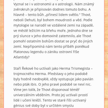
Vyznal se i v astronomii a v astrologii. Nám známý
zvěrokruh je připisován dodnes tomuto bohu. A
hlavně – tento bůh „přinesl lidem světlo.“ Thovt,
neboli Dehuti, byl bohem moudrosti a věd. Podle
mytologie se narodil ve vzdálené zemi na západě,
ve městě ležícím na břehu moře. Jednoho dne se
prý slunce v jeho domovině zatemnilo, ale Thovt
pomohl ostatním bohům dostat se pryč do jiných
zemí. Nepřipomíná nám tento příběh poněkud
Platonovu legendu o zániku ostrovní říše
Atlantidy?
Staří Řekové ho uctívali jako Herma Trismegista –
trojmocného Herma. Představy o jeho podobě
byly hodně neobvyklé, vždy vystupuje jako pavián
nebo pták ibis. O jeho pravé podobě se neví nic.
Víme jen tolik, že Thovt disponoval téměř
univerzálním věděním. Proto jej uctívali prostí
lidé i učení kněží. Tento ve staré říši uctívaný
génius své doby byl v určitém smyslu