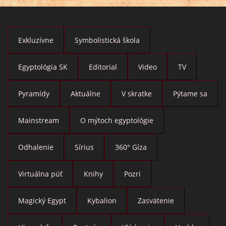
Exkluzívne
Symbolistická škola
Egyptológia SK
Editorial
Video
TV
Pyramídy
Aktuálne
V skratke
Pýtame sa
Mainstream
O mýtoch egyptológie
Odhalenie
Sírius
360° Gíza
Virtuálna púť
Knihy
Pozri
Magický Egypt
Kybalion
Zasvätenie