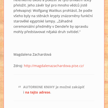
přeložit. Jeho závěr byl pro mnoho vědců jistě
překvapivý: Wolfgang Waitkus prohlásil, že podle
všeho byly na stěnách krypty znázorněny funkční
starověké egyptské lampy. „Záhadné
ceremoniální předměty v Dendeře by opravdu
mohly představovat nějaká druh svítidel.“
Magdalena Zachardová
Zdroj:
http://magdalenazachardova.pise.cz/
AUTORKINE KNIHY je možné zakúpiť
i
na tejto adrese
.