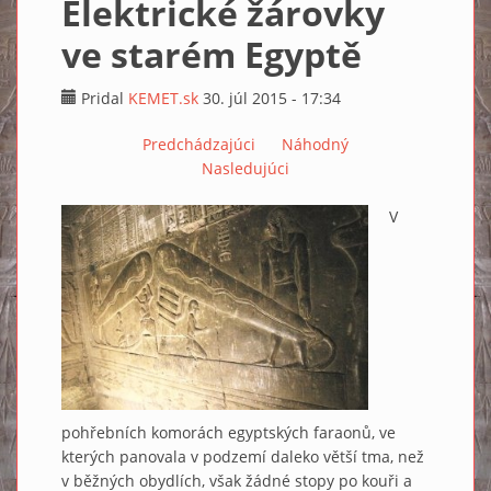
Elektrické žárovky
ve starém Egyptě
Pridal
KEMET.sk
30. júl 2015 - 17:34
Predchádzajúci
Náhodný
Nasledujúci
V
pohřebních komorách egyptských faraonů, ve
kterých panovala v podzemí daleko větší tma, než
v běžných obydlích, však žádné stopy po kouři a