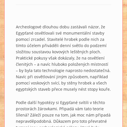
Archeologové dlouhou dobu zastávali názor, že
Egypťané osvětlovali své monumentální stavby
pomocí zrcadel. Stavitelé hrobek podle nich za
tímto účelem přiváděli denní světlo do podzemí
složitou soustavou kovových leštěných ploch.
Praktické pokusy však dokázaly, že na osvětlení
členitých – a navíc hluboko položených místností
– by byla tato technologie naprosto nedostatečná.
Navíc při osvětlování jiným způsobem, například
pomocí voskových svící, by stěny hrobek a všech
egyptských staveb přece musely nést stopy kouře.
Podle další hypotézy si Egypťané svítili v těchto
prostorách žárovkami. Připadá vám tato teorie
šílená? Záleží pouze na tom, jak moc nám připadá
nepravděpodobná. Důkazem pro toto převratné