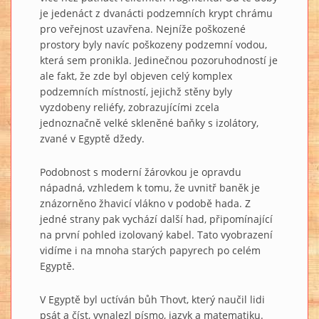
je jedenáct z dvanácti podzemních krypt chrámu
pro veřejnost uzavřena. Nejníže poškozené
prostory byly navíc poškozeny podzemní vodou,
která sem pronikla. Jedinečnou pozoruhodností je
ale fakt, že zde byl objeven celý komplex
podzemních místností, jejichž stěny byly
vyzdobeny reliéfy, zobrazujícími zcela
jednoznačně velké skleněné baňky s izolátory,
zvané v Egyptě džedy.
Podobnost s moderní žárovkou je opravdu
nápadná, vzhledem k tomu, že uvnitř baněk je
znázorněno žhavicí vlákno v podobě hada. Z
jedné strany pak vychází další had, připomínající
na první pohled izolovaný kabel. Tato vyobrazení
vidíme i na mnoha starých papyrech po celém
Egyptě.
V Egyptě byl uctíván bůh Thovt, který naučil lidi
psát a číst, vynalezl písmo, jazyk a matematiku.