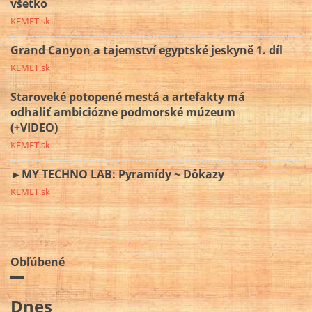
všetko
KEMET.sk
Grand Canyon a tajemství egyptské jeskyně 1. díl
KEMET.sk
Staroveké potopené mestá a artefakty má
odhaliť ambiciózne podmorské múzeum
(+VIDEO)
KEMET.sk
►MY TECHNO LAB: Pyramídy ~ Dôkazy
KEMET.sk
Obľúbené
Dnes