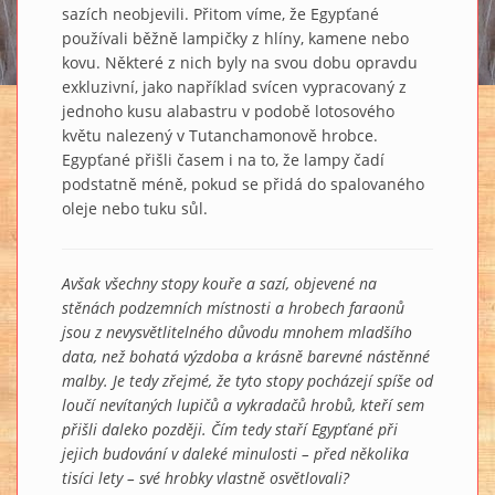
sazích neobjevili. Přitom víme, že Egypťané
používali běžně lampičky z hlíny, kamene nebo
kovu. Některé z nich byly na svou dobu opravdu
exkluzivní, jako například svícen vypracovaný z
jednoho kusu alabastru v podobě lotosového
květu nalezený v Tutanchamonově hrobce.
Egypťané přišli časem i na to, že lampy čadí
podstatně méně, pokud se přidá do spalovaného
oleje nebo tuku sůl.
Avšak všechny stopy kouře a sazí, objevené na
stěnách podzemních místnosti a hrobech faraonů
jsou z nevysvětlitelného důvodu mnohem mladšího
data, než bohatá výzdoba a krásně barevné nástěnné
malby. Je tedy zřejmé, že tyto stopy pocházejí spíše od
loučí nevítaných lupičů a vykradačů hrobů, kteří sem
přišli daleko později. Čím tedy staří Egypťané při
jejich budování v daleké minulosti – před několika
tisíci lety – své hrobky vlastně osvětlovali?