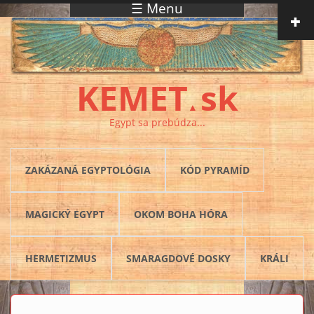
☰ Menu
Skočiť na hlavný obsah
KEMET
sk
▲
Egypt sa prebúdza...
ZAKÁZANÁ EGYPTOLÓGIA
KÓD PYRAMÍD
MAGICKÝ EGYPT
OKOM BOHA HÓRA
HERMETIZMUS
SMARAGDOVÉ DOSKY
KRÁLI