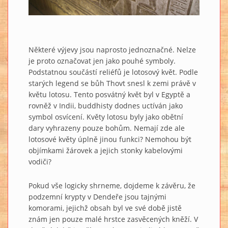
Některé výjevy jsou naprosto jednoznačné. Nelze
je proto označovat jen jako pouhé symboly.
Podstatnou součástí reliéfů je lotosový květ. Podle
starých legend se bůh Thovt snesl k zemi právě v
květu lotosu. Tento posvátný květ byl v Egyptě a
rovněž v Indii, buddhisty dodnes uctíván jako
symbol osvícení. Květy lotosu byly jako obětní
dary vyhrazeny pouze bohům. Nemají zde ale
lotosové květy úplně jinou funkci? Nemohou být
objímkami žárovek a jejich stonky kabelovými
vodiči?
Pokud vše logicky shrneme, dojdeme k závěru, že
podzemní krypty v Dendeře jsou tajnými
komorami, jejichž obsah byl ve své době jistě
znám jen pouze malé hrstce zasvěcených kněží. V