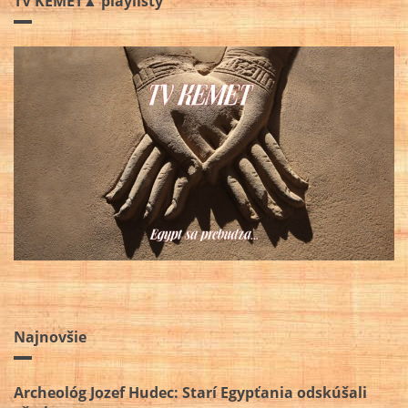
TV KEMET▲ playlisty
Najnovšie
Archeológ Jozef Hudec: Starí Egypťania odskúšali