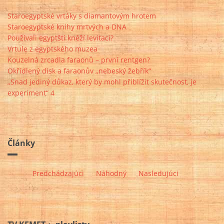
Staroegyptské vrtáky s diamantovým hrotem
Staroegyptské knihy mrtvých a DNA
Používali egyptští kněží levitaci?
Vrtule z egyptského muzea
Kouzelná zrcadla faraonů – první rentgen?
Okřídlený disk a faraonův „nebeský žebřík“
„Snad jediný důkaz, který by mohl přiblížit skutečnost, je
experiment“ 4
Články
Predchádzajúci
Náhodný
Nasledujúci