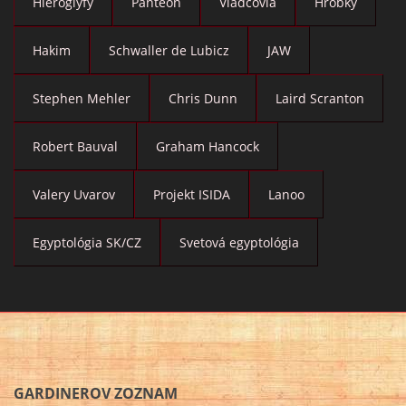
Hieroglyfy
Panteón
Vládcovia
Hrobky
Hakim
Schwaller de Lubicz
JAW
Stephen Mehler
Chris Dunn
Laird Scranton
Robert Bauval
Graham Hancock
Valery Uvarov
Projekt ISIDA
Lanoo
Egyptológia SK/CZ
Svetová egyptológia
GARDINEROV ZOZNAM