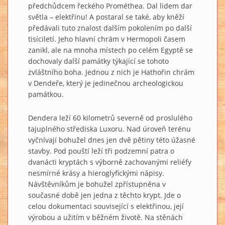
předchůdcem řeckého Prométhea. Dal lidem dar
světla – elektřinu! A postaral se také, aby kněží
předávali tuto znalost dalším pokolením po další
tisíciletí. Jeho hlavní chrám v Hermopoli časem
zanikl, ale na mnoha místech po celém Egyptě se
dochovaly další památky týkající se tohoto
zvláštního boha. Jednou z nich je Hathořin chrám
v Dendeře, který je jedinečnou archeologickou
památkou.
Dendera leží 60 kilometrů severně od proslulého
tajuplného střediska Luxoru. Nad úroveň terénu
vyčnívají bohužel dnes jen dvě pětiny této úžasné
stavby. Pod pouští leží tři podzemní patra o
dvanácti kryptách s výborně zachovanými reliéfy
nesmírné krásy a hieroglyfickými nápisy.
Návštěvníkům je bohužel zpřístupněna v
současné době jen jedna z těchto krypt. Jde o
celou dokumentaci související s elektřinou, její
výrobou a užitím v běžném životě. Na stěnách