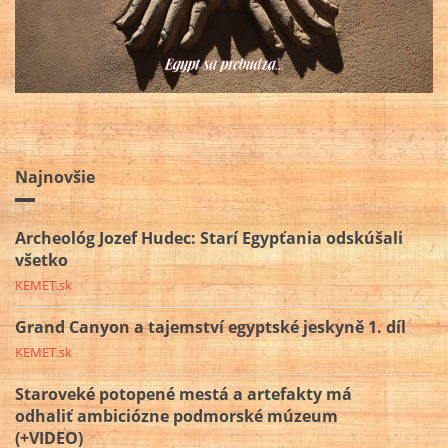
Najnovšie
Archeológ Jozef Hudec: Starí Egypťania odskúšali
všetko
KEMET.sk
Grand Canyon a tajemství egyptské jeskyně 1. díl
KEMET.sk
Staroveké potopené mestá a artefakty má
odhaliť ambiciózne podmorské múzeum
(+VIDEO)