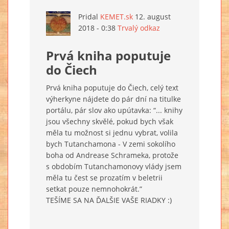
Pridal
KEMET.sk
12. august
2018 - 0:38
Trvalý odkaz
Prvá kniha poputuje
do Čiech
Prvá kniha poputuje do Čiech, celý text
výherkyne nájdete do pár dní na titulke
portálu, pár slov ako upútavka: “... knihy
jsou všechny skvělé, pokud bych však
měla tu možnost si jednu vybrat, volila
bych Tutanchamona - V zemi sokolího
boha od Andrease Schrameka, protože
s obdobím Tutanchamonovy vlády jsem
měla tu čest se prozatím v beletrii
setkat pouze nemnohokrát.”
TEŠÍME SA NA ĎALŠIE VAŠE RIADKY :)