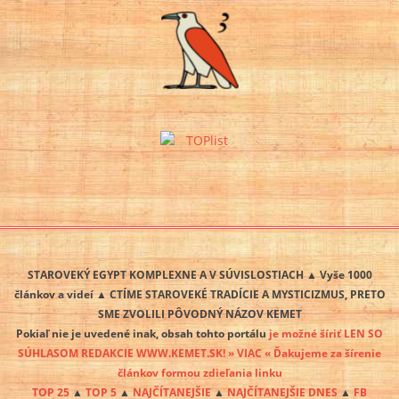
STAROVEKÝ EGYPT KOMPLEXNE A V SÚVISLOSTIACH ▲ Vyše 1000
článkov a videí ▲ CTÍME STAROVEKÉ TRADÍCIE A MYSTICIZMUS, PRETO
SME ZVOLILI PÔVODNÝ NÁZOV KEMET
Pokiaľ nie je uvedené inak, obsah tohto portálu
je možné šíriť LEN SO
SÚHLASOM REDAKCIE WWW.KEMET.SK! » VIAC « Ďakujeme za šírenie
článkov formou zdieľania linku
TOP 25
▲
TOP 5
▲
NAJČÍTANEJŠIE
▲
NAJČÍTANEJŠIE DNES
▲
FB