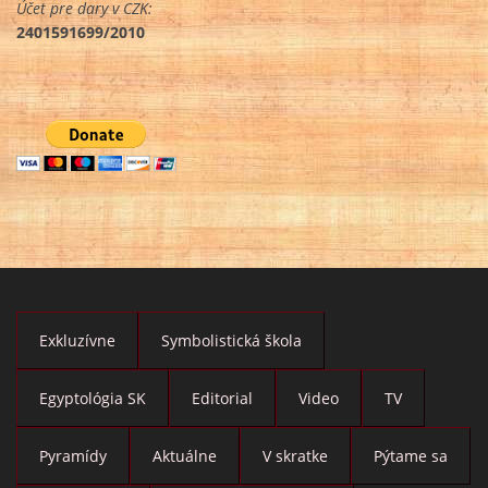
Účet pre dary v CZK:
2401591699/2010
Exkluzívne
Symbolistická škola
Egyptológia SK
Editorial
Video
TV
Pyramídy
Aktuálne
V skratke
Pýtame sa