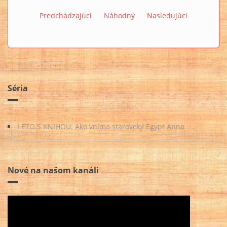
Predchádzajúci
Náhodný
Nasledujúci
Séria
LETO S KNIHOU: Ako vníma staroveký Egypt Anna
Nové na našom kanáli