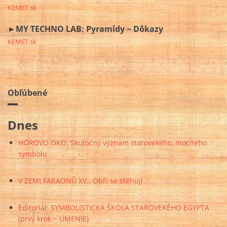
KEMET.sk
►MY TECHNO LAB: Pyramídy ~ Dôkazy
KEMET.sk
Obľúbené
Dnes
HÓROVO OKO: Skutočný význam starovekého, mocného
symbolu
V ZEMI FARAONŮ XV.: Obři se stěhují
Editoriál: SYMBOLISTICKÁ ŠKOLA STAROVEKÉHO EGYPTA
(prvý krok ~ UMENIE)