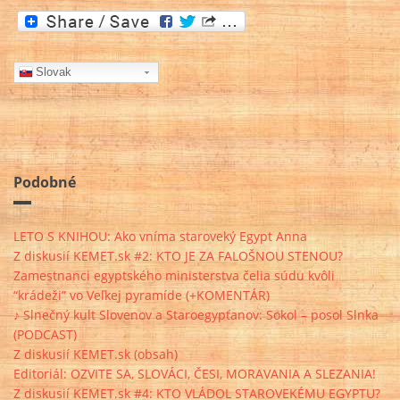
Slovak
Podobné
LETO S KNIHOU: Ako vníma staroveký Egypt Anna
Z diskusií KEMET.sk #2: KTO JE ZA FALOŠNOU STENOU?
Zamestnanci egyptského ministerstva čelia súdu kvôli
“krádeži” vo Veľkej pyramíde (+KOMENTÁR)
♪ Slnečný kult Slovenov a Staroegypťanov: Sokol – posol Slnka
(PODCAST)
Z diskusií KEMET.sk (obsah)
Editoriál: OZVITE SA, SLOVÁCI, ČESI, MORAVANIA A SLEZANIA!
Z diskusií KEMET.sk #4: KTO VLÁDOL STAROVEKÉMU EGYPTU?