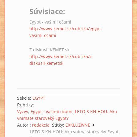
Súvisiace:
Egypt - vašimi očami
http://www.kemet.sk/rubrika/egypt-
vasimi-ocami
Z diskusií KEMET.sk
http://www.kemet.sk/rubrika/z-
diskusii-kemetsk
Sekcie:
EGYPT
Rubriky:
Výzvy
Egypt - vašimi očami
LETO S KNIHOU: Ako
vnímate staroveký Egypt?
Autori:
redakcia
Štítky:
EXKLUZÍVNE
LETO S KNIHOU: Ako vníma staroveký Egypt