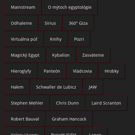
Mainstream
O mýtoch egyptológie
Odhalenie
Sírius
360° Gíza
Virtuálna púť
Knihy
Pozri
Magický Egypt
Kybalion
Zasvätenie
Hieroglyfy
Panteón
Vládcovia
Hrobky
Hakim
Schwaller de Lubicz
JAW
Stephen Mehler
Chris Dunn
Laird Scranton
Robert Bauval
Graham Hancock
Valery Uvarov
Projekt ISIDA
Lanoo