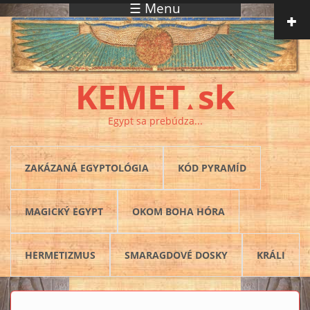
☰ Menu
Skočiť na hlavný obsah
KEMET
sk
▲
Egypt sa prebúdza...
ZAKÁZANÁ EGYPTOLÓGIA
KÓD PYRAMÍD
MAGICKÝ EGYPT
OKOM BOHA HÓRA
HERMETIZMUS
SMARAGDOVÉ DOSKY
KRÁLI