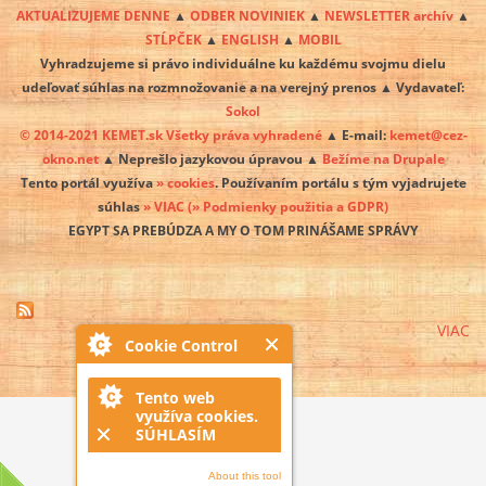
AKTUALIZUJEME DENNE
▲
ODBER NOVINIEK
▲
NEWSLETTER archív
▲
STĹPČEK
▲
ENGLISH
▲
MOBIL
Vyhradzujeme si právo individuálne ku každému svojmu dielu
udeľovať súhlas na rozmnožovanie a na verejný prenos ▲ Vydavateľ:
Sokol
© 2014-2021 KEMET.sk Všetky práva vyhradené
▲ E-mail:
kemet@cez-
okno.net
▲ Neprešlo jazykovou úpravou ▲
Bežíme na Drupale
Tento portál využíva
» cookies
. Používaním portálu s tým vyjadrujete
súhlas
» VIAC
(» Podmienky použitia a GDPR)
EGYPT SA PREBÚDZA A MY O TOM PRINÁŠAME SPRÁVY
VIAC
Cookie Control
Tento web
využíva cookies.
SÚHLASÍM
About this tool