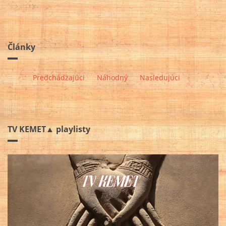
Články
Predchádzajúci
Náhodný
Nasledujúci
TV KEMET▲ playlisty