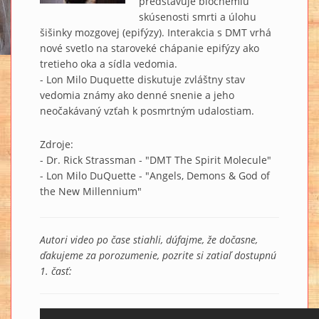
predstavuje biochémiu
skúsenosti smrti a úlohu
šišinky mozgovej (epifýzy). Interakcia s DMT vrhá
nové svetlo na staroveké chápanie epifýzy ako
tretieho oka a sídla vedomia.
- Lon Milo Duquette diskutuje zvláštny stav
vedomia známy ako denné snenie a jeho
neočakávaný vzťah k posmrtným udalostiam.
Zdroje:
- Dr. Rick Strassman - "DMT The Spirit Molecule"
- Lon Milo DuQuette - "Angels, Demons & God of
the New Millennium"
Autori video po čase stiahli, dúfajme, že dočasne,
ďakujeme za porozumenie, pozrite si zatiaľ dostupnú
1. časť: