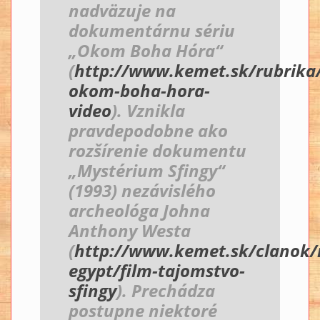
nadväzuje na
dokumentárnu sériu
„Okom Boha Hóra“
(
http://www.kemet.sk/rubrika/
okom-boha-hora-
video
). Vznikla
pravdepodobne ako
rozšírenie dokumentu
„Mystérium Sfingy“
(1993) nezávislého
archeológa Johna
Anthony Westa
(
http://www.kemet.sk/clanok/
egypt/film-tajomstvo-
sfingy
). Prechádza
postupne niektoré