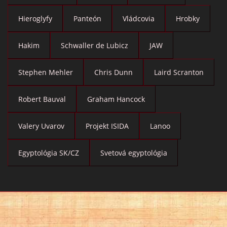
Hieroglyfy
Panteón
Vládcovia
Hrobky
Hakim
Schwaller de Lubicz
JAW
Stephen Mehler
Chris Dunn
Laird Scranton
Robert Bauval
Graham Hancock
Valery Uvarov
Projekt ISIDA
Lanoo
Egyptológia SK/CZ
Svetová egyptológia