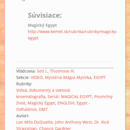
Súvisiace:
Magický Egypt
http://www.kemet.sk/rubrika/rubriky/magicky-
egypt
Vládcovia:
Seti I.
Thutmose III.
Sekcie:
VIDEO
Mystériá-Mágia-Mystika
EGYPT
Rubriky:
Videá, dokumenty a svetová
kinematografia
Seriál: MAGICAL EGYPT
Posmrtný
život
Magický Egypt
ENGLISH
Egypt -
Odhalenie
DMT
Autori:
Lon Milo DuQuette
John Anthony West
Dr. Rick
Strassman
Chance Gardner