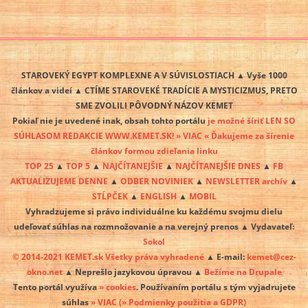
STAROVEKÝ EGYPT KOMPLEXNE A V SÚVISLOSTIACH ▲ Vyše 1000
článkov a videí ▲ CTÍME STAROVEKÉ TRADÍCIE A MYSTICIZMUS, PRETO
SME ZVOLILI PÔVODNÝ NÁZOV KEMET
Pokiaľ nie je uvedené inak, obsah tohto portálu
je možné šíriť LEN SO
SÚHLASOM REDAKCIE WWW.KEMET.SK! » VIAC « Ďakujeme za šírenie
článkov formou zdieľania linku
TOP 25
▲
TOP 5
▲
NAJČÍTANEJŠIE
▲
NAJČÍTANEJŠIE DNES
▲
FB
AKTUALIZUJEME DENNE
▲
ODBER NOVINIEK
▲
NEWSLETTER archív
▲
STĹPČEK
▲
ENGLISH
▲
MOBIL
Vyhradzujeme si právo individuálne ku každému svojmu dielu
udeľovať súhlas na rozmnožovanie a na verejný prenos ▲ Vydavateľ:
Sokol
© 2014-2021 KEMET.sk Všetky práva vyhradené
▲ E-mail:
kemet@cez-
okno.net
▲ Neprešlo jazykovou úpravou ▲
Bežíme na Drupale
Tento portál využíva
» cookies
. Používaním portálu s tým vyjadrujete
súhlas
» VIAC
(» Podmienky použitia a GDPR)