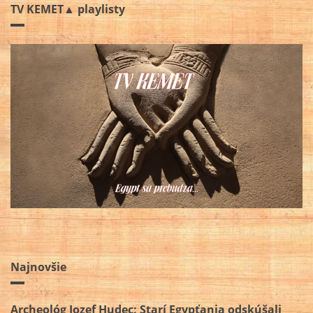
TV KEMET▲ playlisty
Najnovšie
Archeológ Jozef Hudec: Starí Egypťania odskúšali