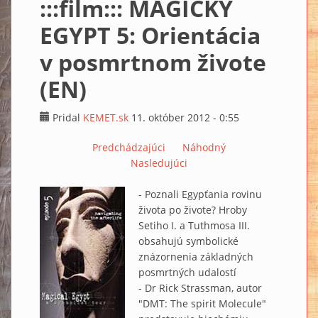
:::film::: MAGICKÝ
EGYPT 5: Orientácia
v posmrtnom živote
(EN)
Pridal
KEMET.sk
11. október 2012 - 0:55
Predchádzajúci
Náhodný
Nasledujúci
- Poznali Egypťania rovinu
života po živote? Hroby
Setiho I. a Tuthmosa III.
obsahujú symbolické
znázornenia základných
posmrtných udalostí
- Dr Rick Strassman, autor
"DMT: The spirit Molecule"