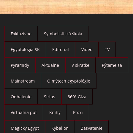
Exkluzívne
Symbolistická škola
Egyptológia SK
Editorial
Video
TV
Pyramídy
Aktuálne
V skratke
Pýtame sa
Mainstream
O mýtoch egyptológie
Odhalenie
Sírius
360° Gíza
Virtuálna púť
Knihy
Pozri
Magický Egypt
Kybalion
Zasvätenie