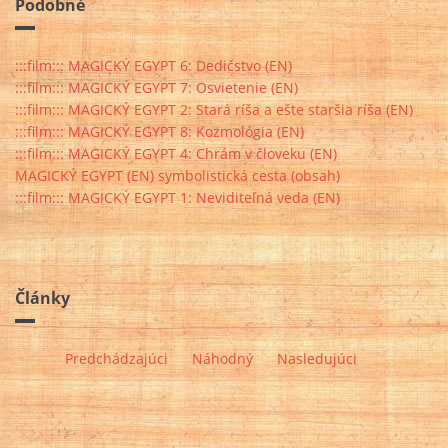
Podobné
:::film::: MAGICKÝ EGYPT 6: Dedičstvo (EN)
:::film::: MAGICKÝ EGYPT 7: Osvietenie (EN)
:::film::: MAGICKÝ EGYPT 2: Stará ríša a ešte staršia ríša (EN)
:::film::: MAGICKÝ EGYPT 8: Kozmológia (EN)
:::film::: MAGICKÝ EGYPT 4: Chrám v človeku (EN)
MAGICKÝ EGYPT (EN) symbolistická cesta (obsah)
:::film::: MAGICKÝ EGYPT 1: Neviditeľná veda (EN)
Články
Predchádzajúci
Náhodný
Nasledujúci