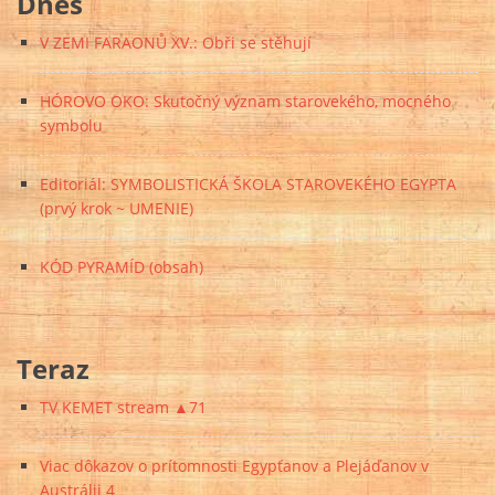
Dnes
V ZEMI FARAONŮ XV.: Obři se stěhují
HÓROVO OKO: Skutočný význam starovekého, mocného
symbolu
Editoriál: SYMBOLISTICKÁ ŠKOLA STAROVEKÉHO EGYPTA
(prvý krok ~ UMENIE)
KÓD PYRAMÍD (obsah)
Teraz
TV KEMET stream ▲71
Viac dôkazov o prítomnosti Egypťanov a Plejáďanov v
Austrálii 4