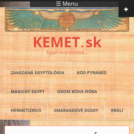
☰ Menu
Skočiť na hlavný obsah
KEMET
sk
▲
Egypt sa prebúdza...
ZAKÁZANÁ EGYPTOLÓGIA
KÓD PYRAMÍD
MAGICKÝ EGYPT
OKOM BOHA HÓRA
HERMETIZMUS
SMARAGDOVÉ DOSKY
KRÁLI