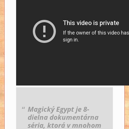
Magický Egypt je 8-
dielna dokumentárna
séria, ktorá v mnohom