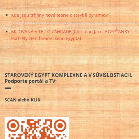
Kde jsou trhliny nové teorie o stavbě pyramid?
MILOVANÁ V TEJTO ZÁHRADE (Christian Jacq: EGYPŤANKY –
Portréty žien faraónskeho Egypta)
STAROVEKÝ EGYPT KOMPLEXNE A V SÚVISLOSTIACH.
Podporte portál a TV:
SCAN alebo KLIK: