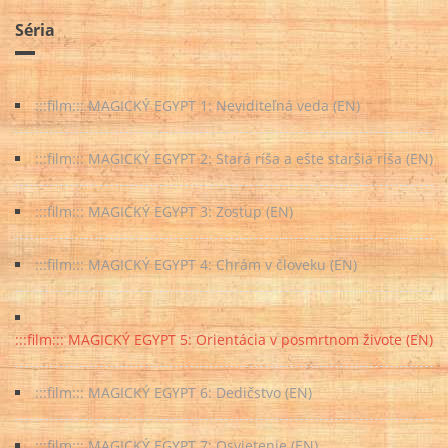
Séria
:::film::: MAGICKÝ EGYPT 1: Neviditeľná veda (EN)
:::film::: MAGICKÝ EGYPT 2: Stará ríša a ešte staršia ríša (EN)
:::film::: MAGICKÝ EGYPT 3: Zostup (EN)
:::film::: MAGICKÝ EGYPT 4: Chrám v človeku (EN)
:::film::: MAGICKÝ EGYPT 5: Orientácia v posmrtnom živote (EN)
:::film::: MAGICKÝ EGYPT 6: Dedičstvo (EN)
:::film::: MAGICKÝ EGYPT 7: Osvietenie (EN)