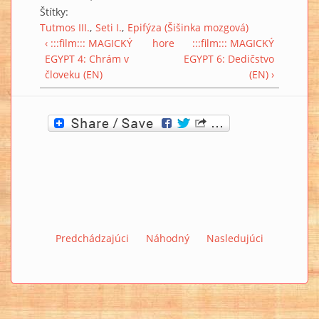
Štítky:
Tutmos III.
Seti I.
Epifýza (Šišinka mozgová)
‹ :::film::: MAGICKÝ
hore
:::film::: MAGICKÝ
EGYPT 4: Chrám v
EGYPT 6: Dedičstvo
človeku (EN)
(EN) ›
Predchádzajúci
Náhodný
Nasledujúci