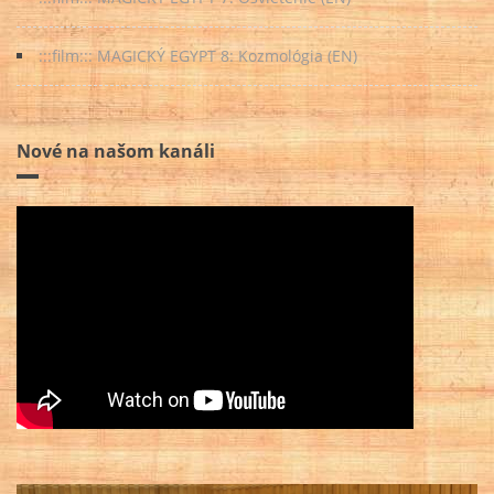
:::film::: MAGICKÝ EGYPT 8: Kozmológia (EN)
Nové na našom kanáli