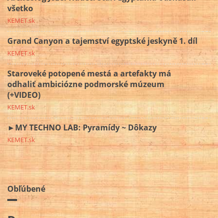
všetko
KEMET.sk
Grand Canyon a tajemství egyptské jeskyně 1. díl
KEMET.sk
Staroveké potopené mestá a artefakty má
odhaliť ambiciózne podmorské múzeum
(+VIDEO)
KEMET.sk
►MY TECHNO LAB: Pyramídy ~ Dôkazy
KEMET.sk
Obľúbené