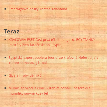
Smaragdové dosky Thotha Atlanťana
Teraz
KRÁĽOVNÁ ESET časť prvá (Christian Jacq: EGYPŤANKY –
Portréty žien faraónskeho Egypta)
Egyptský expert popiera teóriu, že kráľovná Nefertiti je v
Tutanchamonovej hrobke
Gíza a hroby dělníků
Mumie se vrací. Celníci v Káhiře odhalili pašeráky s
mumifikovanými kusy těl