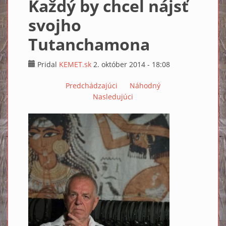
Každý by chcel nájsť
svojho
Tutanchamona
Pridal
KEMET.sk
2. október 2014 - 18:08
Predchádzajúci
Náhodný
Nasledujúci