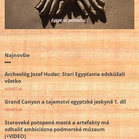
Najnovšie
Archeológ Jozef Hudec: Starí Egypťania odskúšali
všetko
KEMET.sk
Grand Canyon a tajemství egyptské jeskyně 1. díl
KEMET.sk
Staroveké potopené mestá a artefakty má
odhaliť ambiciózne podmorské múzeum
(+VIDEO)