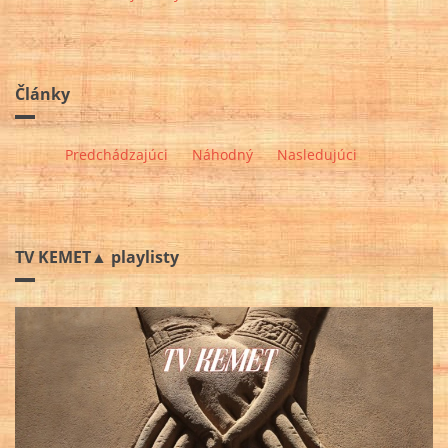
Články
Predchádzajúci
Náhodný
Nasledujúci
TV KEMET▲ playlisty