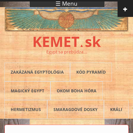
☰ Menu
Skočiť na hlavný obsah
KEMET
sk
▲
Egypt sa prebúdza...
ZAKÁZANÁ EGYPTOLÓGIA
KÓD PYRAMÍD
MAGICKÝ EGYPT
OKOM BOHA HÓRA
HERMETIZMUS
SMARAGDOVÉ DOSKY
KRÁLI