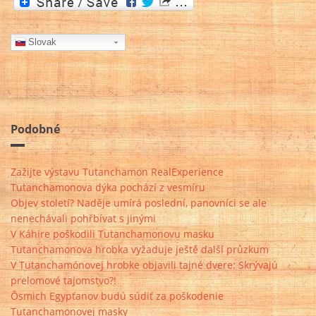
Slovak
Podobné
Zažijte výstavu Tutanchamon RealExperience
Tutanchamonova dýka pochází z vesmíru
Objev století? Naděje umírá poslední, panovníci se ale
nenechávali pohřbívat s jinými
V Káhire poškodili Tutanchamonovu masku
Tutanchamonova hrobka vyžaduje ještě další průzkum
V Tutanchamónovej hrobke objavili tajné dvere: Skrývajú
prelomové tajomstvo?!
Ôsmich Egypťanov budú súdiť za poškodenie
Tutanchamonovej masky