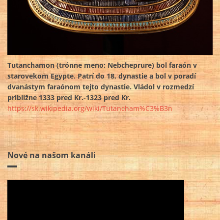
Tutanchamon (trónne meno: Nebcheprure) bol faraón v
starovekom Egypte. Patrí do 18. dynastie a bol v poradí
dvanástym faraónom tejto dynastie. Vládol v rozmedzí
približne 1333 pred Kr.-1323 pred Kr.
https://sk.wikipedia.org/wiki/Tutancham%C3%B3n
Nové na našom kanáli