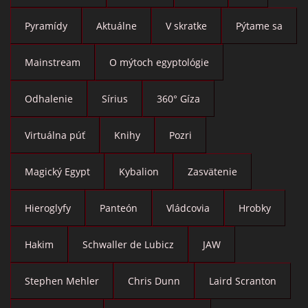
Pyramídy
Aktuálne
V skratke
Pýtame sa
Mainstream
O mýtoch egyptológie
Odhalenie
Sírius
360° Gíza
Virtuálna púť
Knihy
Pozri
Magický Egypt
Kybalion
Zasvätenie
Hieroglyfy
Panteón
Vládcovia
Hrobky
Hakim
Schwaller de Lubicz
JAW
Stephen Mehler
Chris Dunn
Laird Scranton