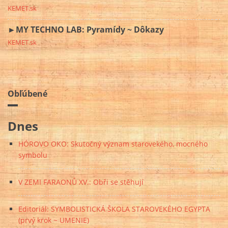
KEMET.sk
►MY TECHNO LAB: Pyramídy ~ Dôkazy
KEMET.sk
Obľúbené
Dnes
HÓROVO OKO: Skutočný význam starovekého, mocného
symbolu
V ZEMI FARAONŮ XV.: Obři se stěhují
Editoriál: SYMBOLISTICKÁ ŠKOLA STAROVEKÉHO EGYPTA
(prvý krok ~ UMENIE)