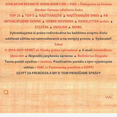
SÚHLASOM REDAKCIE WWW.KEMET.SK! » VIAC « Ďakujeme za šírenie
článkov formou zdieľania linku
TOP 25
▲
TOP 5
▲
NAJČÍTANEJŠIE
▲
NAJČÍTANEJŠIE DNES
▲
FB
AKTUALIZUJEME DENNE
▲
ODBER NOVINIEK
▲
NEWSLETTER archív
▲
STĹPČEK
▲
ENGLISH
▲
MOBIL
Vyhradzujeme si právo individuálne ku každému svojmu dielu
udeľovať súhlas na rozmnožovanie a na verejný prenos ▲ Vydavateľ:
Sokol
© 2014-2021 KEMET.sk Všetky práva vyhradené
▲ E-mail:
kemet@cez-
okno.net
▲ Neprešlo jazykovou úpravou ▲
Bežíme na Drupale
Tento portál využíva
» cookies
. Používaním portálu s tým vyjadrujete
súhlas
» VIAC
(» Podmienky použitia a GDPR)
EGYPT SA PREBÚDZA A MY O TOM PRINÁŠAME SPRÁVY
VIAC