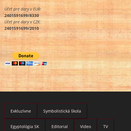
Účet pre dary v EUR:
2401591699/8330
Účet pre dary v CZK:
2401591699/2010
Exkluzívne
Symbolistická škola
Egyptológia SK
Editorial
Video
TV