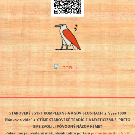
STAROVEKÝ EGYPT KOMPLEXNE A V SÚVISLOSTIACH ▲ Vyše 1000
článkov a videí ▲ CTÍME STAROVEKÉ TRADÍCIE A MYSTICIZMUS, PRETO
SME ZVOLILI PÔVODNÝ NÁZOV KEMET
Pokiaľ nie je uvedené inak, obsah tohto portálu
je možné šíriť LEN SO