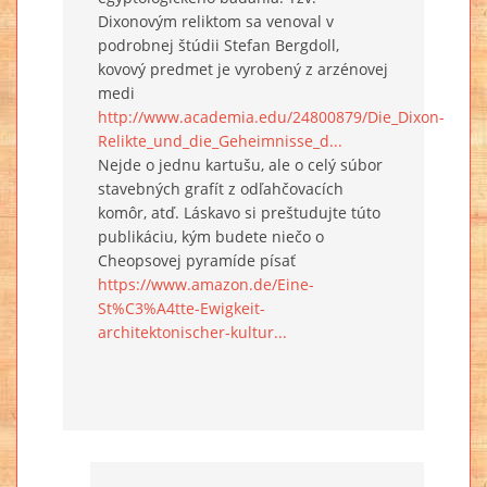
Dixonovým reliktom sa venoval v
podrobnej štúdii Stefan Bergdoll,
kovový predmet je vyrobený z arzénovej
medi
http://www.academia.edu/24800879/Die_Dixon-
Relikte_und_die_Geheimnisse_d...
Nejde o jednu kartušu, ale o celý súbor
stavebných grafít z odľahčovacích
komôr, atď. Láskavo si preštudujte túto
publikáciu, kým budete niečo o
Cheopsovej pyramíde písať
https://www.amazon.de/Eine-
St%C3%A4tte-Ewigkeit-
architektonischer-kultur...