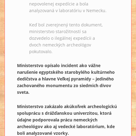
nepovolenej expedície a bola
analyzovaná v laboratóriu v Nemecku.
Keď bol zverejnený tento dokument,
ministerstvo starožitností sa
dozvedelo o ilegálnej expedícii a
dvoch nemeckých archeológov
pokutovalo.
Ministerstvo opísalo incident ako vážne
narušenie egyptského starobylého kultúrneho
dedičstva a hlavne Veľkej pyramídy – jediného
zachovaného monumentu zo siedmich divov
sveta.
Ministerstvo zakázalo akúkoľvek archeologickú
spoluprácu s drážďanskou univerzitou, ktorá
údajne podporovala prácu nemeckých
archeológov ako aj vedecké laboratórium, kde
boli analyzované vzorky.