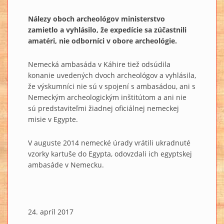
Nálezy oboch archeológov ministerstvo
zamietlo a vyhlásilo, že expedície sa zúčastnili
amatéri, nie odborníci v obore archeológie.
Nemecká ambasáda v Káhire tiež odsúdila
konanie uvedených dvoch archeológov a vyhlásila,
že výskumníci nie sú v spojení s ambasádou, ani s
Nemeckým archeologickým inštitútom a ani nie
sú predstaviteľmi žiadnej oficiálnej nemeckej
misie v Egypte.
V auguste 2014 nemecké úrady vrátili ukradnuté
vzorky kartuše do Egypta, odovzdali ich egyptskej
ambasáde v Nemecku.
24. apríl 2017