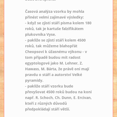
Časová analýza vzorku by mohla
přinést velmi zajímavé výsledky:
- když se zjistí stáří písma kolem 180
roků, tak je kartuše falzifikátem
plukovníka Vyse.
- pakliže se zjistí stáří kolem 4500
roků, tak můžeme blahopřát
Cheopsovi k úžasnému výkonu - v
tom případě budou mít radost
egyptologové jako M. Lehner, Z.
Hawass, M. Bárta, že právě oni mají
pravdu o stáří a autorství Velké
pyramidy.
- pakliže stáří vzorku bude
převyšovat 4500 roků budou na koni
např. R. Schoch, Ch. Dunn, E. Ercivan,
kteří z různých důvodů
předpokládají stáří větší.