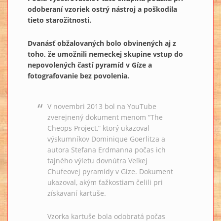
odoberaní vzoriek ostrý nástroj a poškodila
tieto starožitnosti.
Dvanásť obžalovaných bolo obvinených aj z
toho, že umožnili nemeckej skupine vstup do
nepovolených častí pyramíd v Gíze a
fotografovanie bez povolenia.
V novembri 2013 bol na YouTube
zverejnený dokument menom “The
Cheops Project,” ktorý ukazoval
výskumníkov Dominique Goerlitza a
autora Stefana Erdmanna počas ich
tajného výletu dovnútra Veľkej
Chufeovej pyramídy v Gize. Dokument
ukazoval, akým ťažkostiam čelili pri
získavaní kartuše.
Vzorka kartuše bola odobratá počas