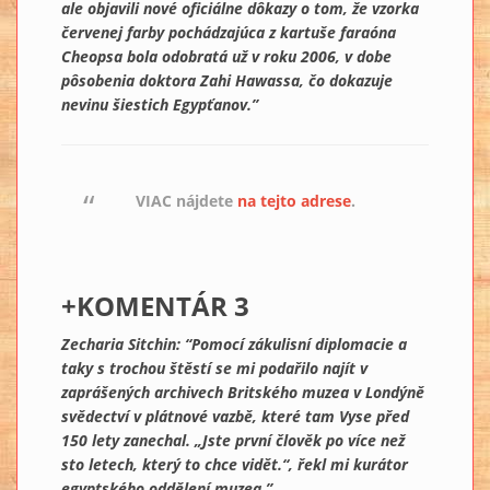
ale objavili nové oficiálne dôkazy o tom, že vzorka
červenej farby pochádzajúca z kartuše faraóna
Cheopsa bola odobratá už v roku 2006, v dobe
pôsobenia doktora Zahi Hawassa, čo dokazuje
nevinu šiestich Egypťanov.”
VIAC nájdete
na tejto adrese
.
+KOMENTÁR 3
Zecharia Sitchin: “Pomocí zákulisní diplomacie a
taky s trochou štěstí se mi podařilo najít v
zaprášených archivech Britského muzea v Londýně
svědectví v plátnové vazbě, které tam Vyse před
150 lety zanechal. „Jste první člověk po více než
sto letech, který to chce vidět.“, řekl mi kurátor
egyptského oddělení muzea.”