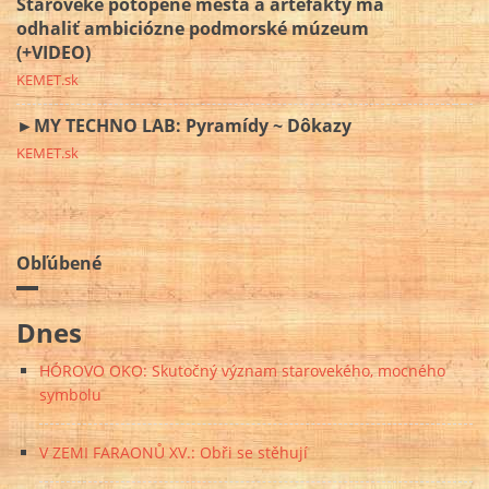
Staroveké potopené mestá a artefakty má
odhaliť ambiciózne podmorské múzeum
(+VIDEO)
KEMET.sk
►MY TECHNO LAB: Pyramídy ~ Dôkazy
KEMET.sk
Obľúbené
Dnes
HÓROVO OKO: Skutočný význam starovekého, mocného
symbolu
V ZEMI FARAONŮ XV.: Obři se stěhují