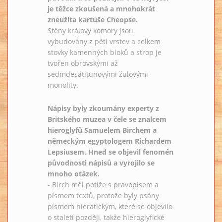
je těžce zkoušená a mnohokrát
zneužita kartuše Cheopse.
Stěny královy komory jsou
vybudovány z pěti vrstev a celkem
stovky kamenných bloků a strop je
tvořen obrovskými až
sedmdesátitunovými žulovými
monolity.
Nápisy byly zkoumány experty z
Britského muzea v čele se znalcem
hieroglyfů Samuelem Birchem a
německým egyptologem Richardem
Lepsiusem. Hned se objevil fenomén
původnosti nápisů a vyrojilo se
mnoho otázek.
- Birch měl potíže s pravopisem a
písmem textů, protože byly psány
písmem hieratickým, které se objevilo
o staletí později, takže hieroglyfické