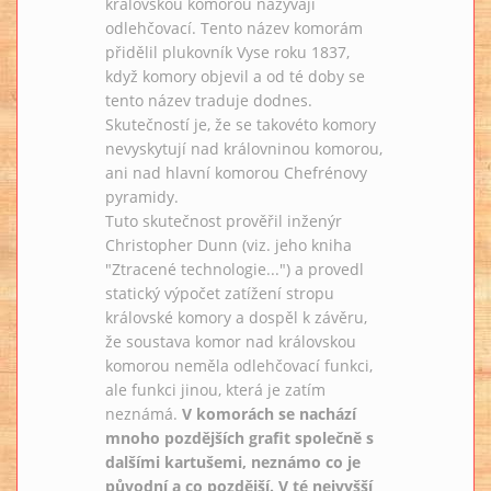
královskou komorou nazývají
odlehčovací. Tento název komorám
přidělil plukovník Vyse roku 1837,
když komory objevil a od té doby se
tento název traduje dodnes.
Skutečností je, že se takovéto komory
nevyskytují nad královninou komorou,
ani nad hlavní komorou Chefrénovy
pyramidy.
Tuto skutečnost prověřil inženýr
Christopher Dunn (viz. jeho kniha
"Ztracené technologie...") a provedl
statický výpočet zatížení stropu
královské komory a dospěl k závěru,
že soustava komor nad královskou
komorou neměla odlehčovací funkci,
ale funkci jinou, která je zatím
neznámá.
V komorách se nachází
mnoho pozdějších grafit společně s
dalšími kartušemi, neznámo co je
původní a co pozdější. V té nejvyšší