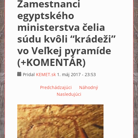
Zamestnanci
egyptského
ministerstva čelia
súdu kvôli “krádeži”
vo Veľkej pyramíde
(+KOMENTÁR)
Pridal
KEMET.sk
1. máj 2017 - 23:53
Predchádzajúci
Náhodný
Nasledujúci