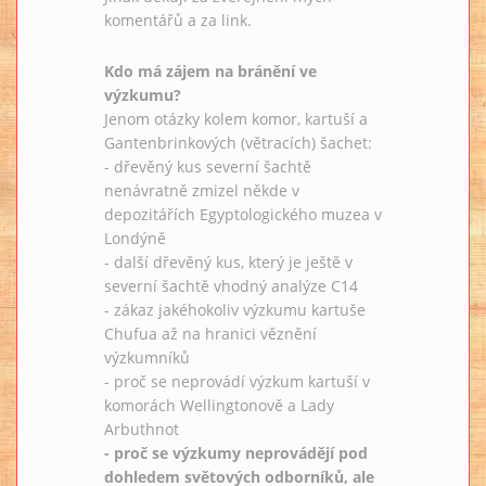
komentářů a za link.
Kdo má zájem na bránění ve
výzkumu?
Jenom otázky kolem komor, kartuší a
Gantenbrinkových (větracích) šachet:
- dřevěný kus severní šachtě
nenávratně zmizel někde v
depozitářích Egyptologického muzea v
Londýně
- další dřevěný kus, který je ještě v
severní šachtě vhodný analýze C14
- zákaz jakéhokoliv výzkumu kartuše
Chufua až na hranici věznění
výzkumníků
- proč se neprovádí výzkum kartuší v
komorách Wellingtonově a Lady
Arbuthnot
- proč se výzkumy neprovádějí pod
dohledem světových odborníků, ale