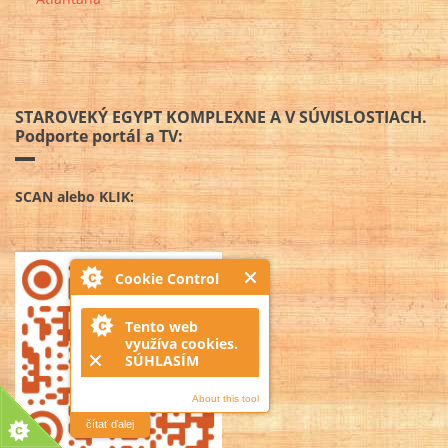
STAROVEKÝ EGYPT KOMPLEXNE A V SÚVISLOSTIACH.
Podporte portál a TV:
SCAN alebo KLIK:
Cookie Control
Tento web
využíva cookies.
SÚHLASÍM
About this tool
čítať ďalej