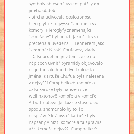
symboly objevené Vysem patřily do
jiného období.
- Bircha udivovala posloupnost
hieroglyfů z nejvyšší Campbellovy
komory. Hieroglyfy znamenající
"vznešený" byl použit jako číslovka,
přečtena a uvedena T. Lehnerem jako
"sedmnáctý rok" Chufevovy vlády.
- Další problém je v tom, že se na
nápisech uvnitř pyramidy objevovalo
ne jedno, ale hned dvě královská
jména. Kartuše Chufua byla nalezena
v nejvyšší Campbellově komoře a
další karuše byly nalezeny ve
Wellingtonově komoře a v komoře
Arbuthnotové. Jelikož se stavělo od
spodu, znamenalo by to, že
nesprávné královské kartuše byly
napsány v nižší komoře a ta správná
až v komoře nejvyšší Campbellově.