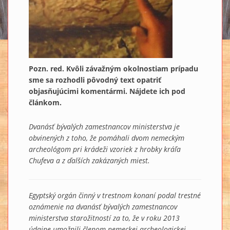
Pozn. red. Kvôli závažným okolnostiam prípadu
sme sa rozhodli pôvodný text opatriť
objasňujúcimi komentármi. Nájdete ich pod
článkom.
Dvanásť bývalých zamestnancov ministerstva je
obvinených z toho, že pomáhali dvom nemeckým
archeológom pri krádeži vzoriek z hrobky kráľa
Chufeva a z ďalších zakázaných miest.
Egyptský orgán činný v trestnom konaní podal trestné
oznámenie na dvanásť bývalých zamestnancov
ministerstva starožitností za to, že v roku 2013
údajne umožnili členom nemeckej archeologickej