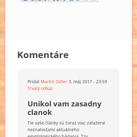
Komentáre
Pridal
Martin Odler
3. máj 2017 - 23:59
Trvalý odkaz
Unikol vam zasadny
clanok
Tie vaše články sú čoraz viac zaťažené
neznalosťami aktuálneho
egyptologického bádania. Tzv.