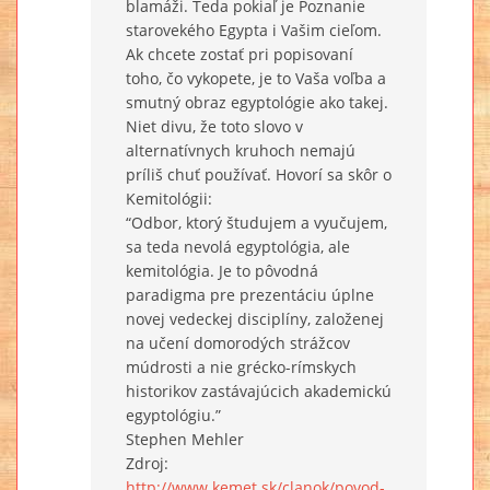
blamáži. Teda pokiaľ je Poznanie
starovekého Egypta i Vašim cieľom.
Ak chcete zostať pri popisovaní
toho, čo vykopete, je to Vaša voľba a
smutný obraz egyptológie ako takej.
Niet divu, že toto slovo v
alternatívnych kruhoch nemajú
príliš chuť používať. Hovorí sa skôr o
Kemitológii:
“Odbor, ktorý študujem a vyučujem,
sa teda nevolá egyptológia, ale
kemitológia. Je to pôvodná
paradigma pre prezentáciu úplne
novej vedeckej disciplíny, založenej
na učení domorodých strážcov
múdrosti a nie grécko-rímskych
historikov zastávajúcich akademickú
egyptológiu.”
Stephen Mehler
Zdroj:
http://www.kemet.sk/clanok/povod-