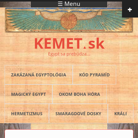
☰ Menu
Skočiť na hlavný obsah
KEMET
sk
▲
Egypt sa prebúdza...
ZAKÁZANÁ EGYPTOLÓGIA
KÓD PYRAMÍD
MAGICKÝ EGYPT
OKOM BOHA HÓRA
HERMETIZMUS
SMARAGDOVÉ DOSKY
KRÁLI