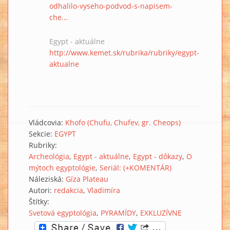
odhalilo-vyseho-podvod-s-napisem-
che...
Egypt - aktuálne
http://www.kemet.sk/rubrika/rubriky/egypt-
aktualne
Vládcovia:
Khofo (Chufu, Chufev, gr. Cheops)
Sekcie:
EGYPT
Rubriky:
Archeológia
Egypt - aktuálne
Egypt - dôkazy
O
mýtoch egyptológie
Seriál: (+KOMENTÁR)
Náleziská:
Gíza Plateau
Autori:
redakcia
Vladimíra
Štítky:
Svetová egyptológia
PYRAMÍDY
EXKLUZÍVNE