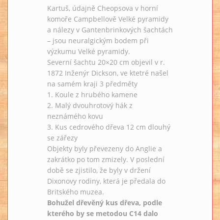
Kartuš, údajně Cheopsova v horní
komoře Campbellově Velké pyramidy
a nálezy v Gantenbrinkových šachtách
– jsou neuralgickým bodem při
výzkumu Velké pyramidy.
Severní šachtu 20×20 cm objevil v r.
1872 Inženýr Dickson, ve ktetré našel
na samém kraji 3 předměty
1. Koule z hrubého kamene
2. Malý dvouhrotový hák z
neznámého kovu
3. Kus cedrového dřeva 12 cm dlouhý
se zářezy
Objekty byly převezeny do Anglie a
zakrátko po tom zmizely. V poslední
době se zjistilo, že byly v držení
Dixonovy rodiny, která je předala do
Britského muzea.
Bohužel dřevěný kus dřeva, podle
kterého by se metodou C14 dalo