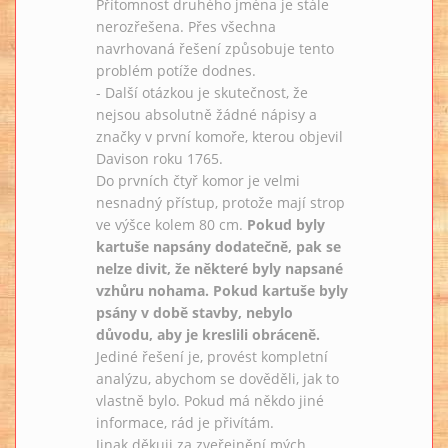
Přítomnost druhého jména je stále
nerozřešena. Přes všechna
navrhovaná řešení způsobuje tento
problém potíže dodnes.
- Další otázkou je skutečnost, že
nejsou absolutně žádné nápisy a
značky v první komoře, kterou objevil
Davison roku 1765.
Do prvních čtyř komor je velmi
nesnadný přístup, protože mají strop
ve výšce kolem 80 cm.
Pokud byly
kartuše napsány dodatečně, pak se
nelze divit, že některé byly napsané
vzhůru nohama. Pokud kartuše byly
psány v době stavby, nebylo
důvodu, aby je kreslili obráceně.
Jediné řešení je, provést kompletní
analýzu, abychom se dověděli, jak to
vlastně bylo. Pokud má někdo jiné
informace, rád je přivítám.
Jinak děkuji za zveřejnění mých