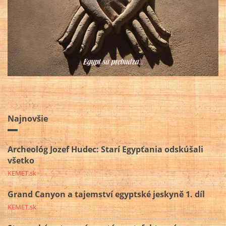
Najnovšie
Archeológ Jozef Hudec: Starí Egypťania odskúšali
všetko
KEMET.sk
Grand Canyon a tajemství egyptské jeskyně 1. díl
KEMET.sk