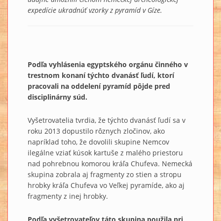
expedície ukradnúť vzorky z pyramíd v Gíze.
Podľa vyhlásenia egyptského orgánu činného v
trestnom konaní týchto dvanásť ľudí, ktorí
pracovali na oddelení pyramíd pôjde pred
disciplinárny súd.
Vyšetrovatelia tvrdia, že týchto dvanásť ľudí sa v
roku 2013 dopustilo rôznych zločinov, ako
napríklad toho, že dovolili skupine Nemcov
ilegálne vziať kúsok kartuše z malého priestoru
nad pohrebnou komorou kráľa Chufeva. Nemecká
skupina zobrala aj fragmenty zo stien a stropu
hrobky kráľa Chufeva vo Veľkej pyramíde, ako aj
fragmenty z inej hrobky.
Podľa vyšetrovateľov táto skupina použila pri