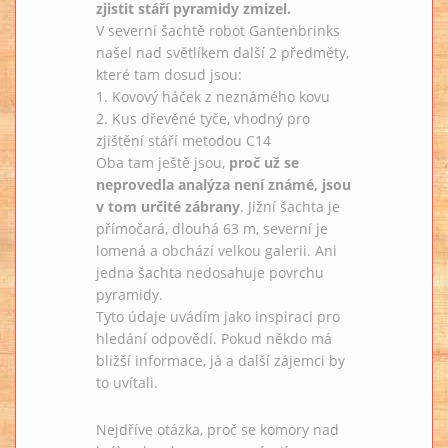
zjistit stáří pyramidy zmizel.
V severní šachtě robot Gantenbrinks
našel nad světlíkem další 2 předměty,
které tam dosud jsou:
1. Kovový háček z neznámého kovu
2. Kus dřevěné tyče, vhodný pro
zjištění stáří metodou C14
Oba tam ještě jsou,
proč už se
neprovedla analýza není známé, jsou
v tom určité zábrany
. Jižní šachta je
přímočará, dlouhá 63 m, severní je
lomená a obchází velkou galerii. Ani
jedna šachta nedosahuje povrchu
pyramidy.
Tyto údaje uvádím jako inspiraci pro
hledání odpovědí. Pokud někdo má
bližší informace, já a další zájemci by
to uvítali.
Nejdříve otázka, proč se komory nad