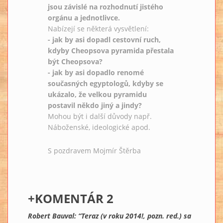
jsou závislé na rozhodnutí jistého
orgánu a jednotlivce.
Nabízejí se některá vysvětlení:
- jak by asi dopadl cestovní ruch,
kdyby Cheopsova pyramida přestala
být Cheopsova?
- jak by asi dopadlo renomé
současných egyptologů, kdyby se
ukázalo, že velkou pyramidu
postavil někdo jiný a jindy?
Mohou být i další důvody např.
Náboženské, ideologické apod.
S pozdravem Mojmír Štěrba
+KOMENTÁR 2
Robert Bauval: “Teraz (v roku 2014!, pozn. red.) sa