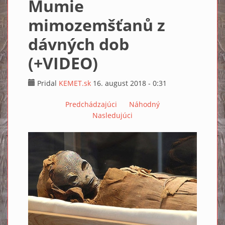
Mumie
mimozemšťanů z
dávných dob
(+VIDEO)
Pridal
KEMET.sk
16. august 2018 - 0:31
Predchádzajúci
Náhodný
Nasledujúci