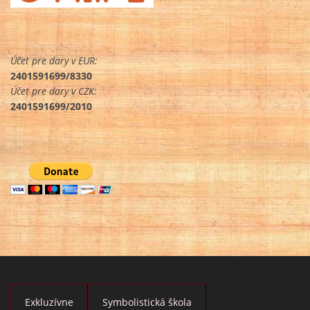
Účet pre dary v EUR:
2401591699/8330
Účet pre dary v CZK:
2401591699/2010
Exkluzívne
Symbolistická škola