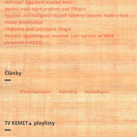
Měli staří Egypťané letadla? Ano!
Japonci našli tajné prostory pod Sfingou
Egyptskí archeológovia objavili tajomný cintorín. Našli v ňom
milión pozostatkov
Objevena další pohřbená sfinga!
Němečtí egyptologové zkoumali stáří kartuše ve Velké
pyramidě (+VIDEO)
Články
Predchádzajúci
Náhodný
Nasledujúci
TV KEMET▲ playlisty