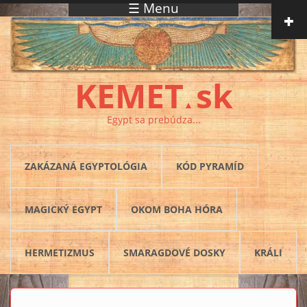
☰ Menu
Skočiť na hlavný obsah
KEMET
sk
▲
Egypt sa prebúdza...
ZAKÁZANÁ EGYPTOLÓGIA
KÓD PYRAMÍD
MAGICKÝ EGYPT
OKOM BOHA HÓRA
HERMETIZMUS
SMARAGDOVÉ DOSKY
KRÁLI