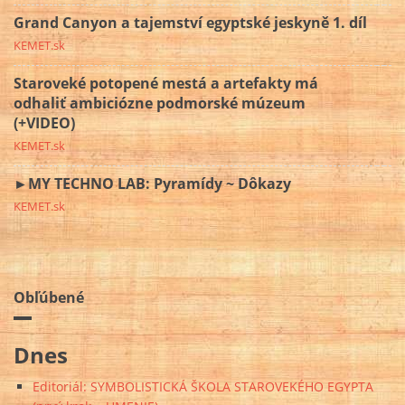
Grand Canyon a tajemství egyptské jeskyně 1. díl
KEMET.sk
Staroveké potopené mestá a artefakty má
odhaliť ambiciózne podmorské múzeum
(+VIDEO)
KEMET.sk
►MY TECHNO LAB: Pyramídy ~ Dôkazy
KEMET.sk
Obľúbené
Dnes
Editoriál: SYMBOLISTICKÁ ŠKOLA STAROVEKÉHO EGYPTA