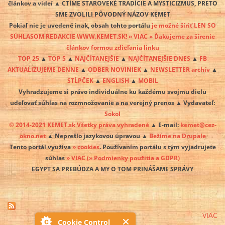
článkov a videí ▲ CTÍME STAROVEKÉ TRADÍCIE A MYSTICIZMUS, PRETO
SME ZVOLILI PÔVODNÝ NÁZOV KEMET
Pokiaľ nie je uvedené inak, obsah tohto portálu
je možné šíriť LEN SO
SÚHLASOM REDAKCIE WWW.KEMET.SK! » VIAC « Ďakujeme za šírenie
článkov formou zdieľania linku
TOP 25
▲
TOP 5
▲
NAJČÍTANEJŠIE
▲
NAJČÍTANEJŠIE DNES
▲
FB
AKTUALIZUJEME DENNE
▲
ODBER NOVINIEK
▲
NEWSLETTER archív
▲
STĹPČEK
▲
ENGLISH
▲
MOBIL
Vyhradzujeme si právo individuálne ku každému svojmu dielu
udeľovať súhlas na rozmnožovanie a na verejný prenos ▲ Vydavateľ:
Sokol
© 2014-2021 KEMET.sk Všetky práva vyhradené
▲ E-mail:
kemet@cez-
okno.net
▲ Neprešlo jazykovou úpravou ▲
Bežíme na Drupale
Tento portál využíva
» cookies
. Používaním portálu s tým vyjadrujete
súhlas
» VIAC
(» Podmienky použitia a GDPR)
EGYPT SA PREBÚDZA A MY O TOM PRINÁŠAME SPRÁVY
VIAC
Cookie Control