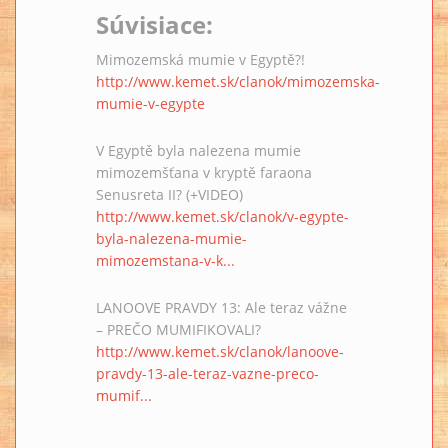
Súvisiace:
Mimozemská mumie v Egyptě?!
http://www.kemet.sk/clanok/mimozemska-
mumie-v-egypte
V Egyptě byla nalezena mumie
mimozemšťana v kryptě faraona
Senusreta II? (+VIDEO)
http://www.kemet.sk/clanok/v-egypte-
byla-nalezena-mumie-
mimozemstana-v-k...
LANOOVE PRAVDY 13: Ale teraz vážne
– PREČO MUMIFIKOVALI?
http://www.kemet.sk/clanok/lanoove-
pravdy-13-ale-teraz-vazne-preco-
mumif...