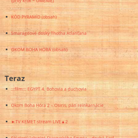
(prvý krok ~ UMENIE)
KÓD PYRAMÍD (obsah)
Smaragdové dosky Thotha Atlanťana
OKOM BOHA HÓRA (obsah)
Teraz
:::film::: EGYPT 4. Bohovia a duchovia
Okom Boha Hóra 2 – Osiris, pán reinkarnácie
►TV KEMET stream LIVE▲2
Stratený labyrint Starovekého Egypta – druhá časť