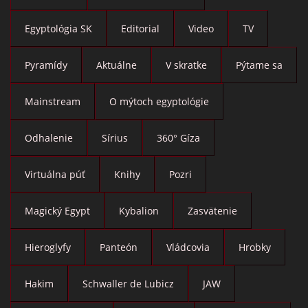
Egyptológia SK
Editorial
Video
TV
Pyramídy
Aktuálne
V skratke
Pýtame sa
Mainstream
O mýtoch egyptológie
Odhalenie
Sírius
360° Gíza
Virtuálna púť
Knihy
Pozri
Magický Egypt
Kybalion
Zasvätenie
Hieroglyfy
Panteón
Vládcovia
Hrobky
Hakim
Schwaller de Lubicz
JAW