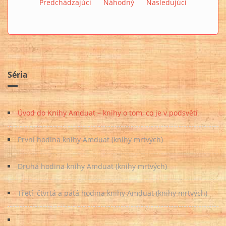
Predchádzajúci
Náhodný
Nasledujúci
Séria
Úvod do Knihy Amduat – knihy o tom, co je v podsvětí
První hodina knihy Amduat (knihy mrtvých)
Druhá hodina knihy Amduat (knihy mrtvých)
Třetí, čtvrtá a pátá hodina knihy Amduat (knihy mrtvých)