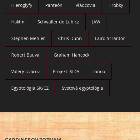
Hieroglyfy
Panteón
Vládcovia
Hrobky
Hakim
Schwaller de Lubicz
JAW
Stephen Mehler
Chris Dunn
Laird Scranton
Robert Bauval
Graham Hancock
Valery Uvarov
Projekt ISIDA
Lanoo
Egyptológia SK/CZ
Svetová egyptológia
GARDINEROV ZOZNAM