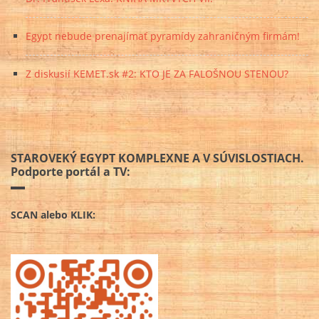
Egypt nebude prenajímať pyramídy zahraničným firmám!
Z diskusií KEMET.sk #2: KTO JE ZA FALOŠNOU STENOU?
STAROVEKÝ EGYPT KOMPLEXNE A V SÚVISLOSTIACH.
Podporte portál a TV:
SCAN alebo KLIK: