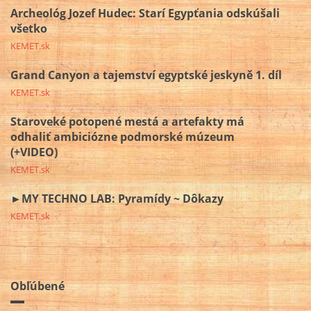
Archeológ Jozef Hudec: Starí Egypťania odskúšali
všetko
KEMET.sk
Grand Canyon a tajemství egyptské jeskyně 1. díl
KEMET.sk
Staroveké potopené mestá a artefakty má
odhaliť ambiciózne podmorské múzeum
(+VIDEO)
KEMET.sk
►MY TECHNO LAB: Pyramídy ~ Dôkazy
KEMET.sk
Obľúbené