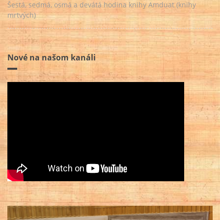
Šestá, sedmá, osmá a devátá hodina knihy Amduat (knihy
mrtvých)
Nové na našom kanáli