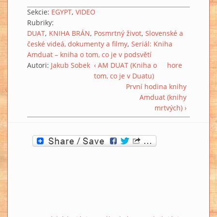
Sekcie:
EGYPT
VIDEO
Rubriky:
DUAT
KNIHA BRÁN
Posmrtný život
Slovenské a
české videá, dokumenty a filmy
Seriál: Kniha
Amduat – kniha o tom, co je v podsvětí
Autori:
Jakub Sobek
‹ AM DUAT (Kniha o
hore
tom, co je v Duatu)
První hodina knihy
Amduat (knihy
mrtvých) ›