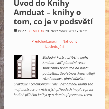
Úvod do Knihy
Amduat – knihy o
tom, co je v podsvětí
Pridal
KEMET.sk
20. december 2017 - 16:31
Predchádzajúci
Náhodný
Nasledujúci
Základní kostru příběhu knihy
Amduat tvoří půlnoční cesta
slunečního boha Rea na bárce
podsvětím. Společnost Reovi dělají
různí bohové, plnící důležité
praktické i ceremoniální role. Významnou úlohu zde
mají ilustrace a v některých případech (např. v první
hodině příběhu knihy) tyto dominují psanému textu.