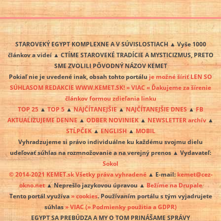
STAROVEKÝ EGYPT KOMPLEXNE A V SÚVISLOSTIACH ▲ Vyše 1000
článkov a videí ▲ CTÍME STAROVEKÉ TRADÍCIE A MYSTICIZMUS, PRETO
SME ZVOLILI PÔVODNÝ NÁZOV KEMET
Pokiaľ nie je uvedené inak, obsah tohto portálu
je možné šíriť LEN SO
SÚHLASOM REDAKCIE WWW.KEMET.SK! » VIAC « Ďakujeme za šírenie
článkov formou zdieľania linku
TOP 25
▲
TOP 5
▲
NAJČÍTANEJŠIE
▲
NAJČÍTANEJŠIE DNES
▲
FB
AKTUALIZUJEME DENNE
▲
ODBER NOVINIEK
▲
NEWSLETTER archív
▲
STĹPČEK
▲
ENGLISH
▲
MOBIL
Vyhradzujeme si právo individuálne ku každému svojmu dielu
udeľovať súhlas na rozmnožovanie a na verejný prenos ▲ Vydavateľ:
Sokol
© 2014-2021 KEMET.sk Všetky práva vyhradené
▲ E-mail:
kemet@cez-
okno.net
▲ Neprešlo jazykovou úpravou ▲
Bežíme na Drupale
Tento portál využíva
» cookies
. Používaním portálu s tým vyjadrujete
súhlas
» VIAC
(» Podmienky použitia a GDPR)
EGYPT SA PREBÚDZA A MY O TOM PRINÁŠAME SPRÁVY