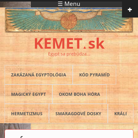
☰ Menu
Skočiť na hlavný obsah
KEMET
sk
▲
Egypt sa prebúdza...
ZAKÁZANÁ EGYPTOLÓGIA
KÓD PYRAMÍD
MAGICKÝ EGYPT
OKOM BOHA HÓRA
HERMETIZMUS
SMARAGDOVÉ DOSKY
KRÁLI