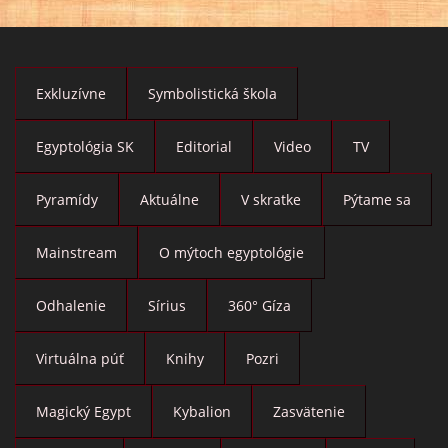
Exkluzívne
Symbolistická škola
Egyptológia SK
Editorial
Video
TV
Pyramídy
Aktuálne
V skratke
Pýtame sa
Mainstream
O mýtoch egyptológie
Odhalenie
Sírius
360° Gíza
Virtuálna púť
Knihy
Pozri
Magický Egypt
Kybalion
Zasvätenie