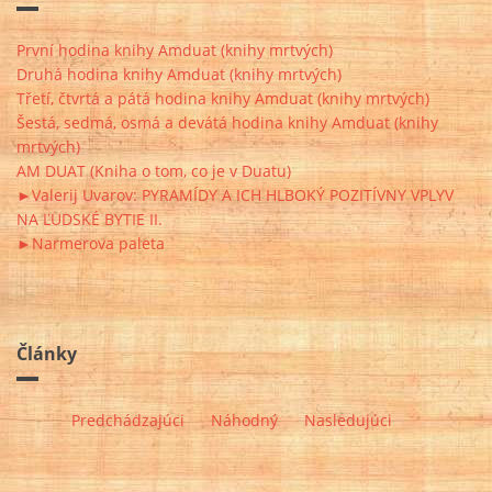
První hodina knihy Amduat (knihy mrtvých)
Druhá hodina knihy Amduat (knihy mrtvých)
Třetí, čtvrtá a pátá hodina knihy Amduat (knihy mrtvých)
Šestá, sedmá, osmá a devátá hodina knihy Amduat (knihy
mrtvých)
AM DUAT (Kniha o tom, co je v Duatu)
►Valerij Uvarov: PYRAMÍDY A ICH HLBOKÝ POZITÍVNY VPLYV
NA ĽUDSKÉ BYTIE II.
►Narmerova paleta
Články
Predchádzajúci
Náhodný
Nasledujúci