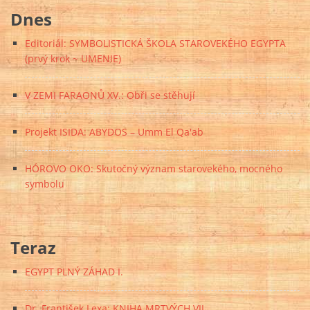
Dnes
Editoriál: SYMBOLISTICKÁ ŠKOLA STAROVEKÉHO EGYPTA
(prvý krok ~ UMENIE)
V ZEMI FARAONŮ XV.: Obři se stěhují
Projekt ISIDA: ABYDOS – Umm El Qa'ab
HÓROVO OKO: Skutočný význam starovekého, mocného
symbolu
Teraz
EGYPT PLNÝ ZÁHAD I.
Dr. František Lexa: KNIHA MRTVÝCH VII.