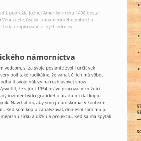
zdĺž pobrežia Južnej Ameriky v roku 1498 dostal
vo Venezuele, úseky juhoamerického pobrežia
yť teda okopírované z iných zdrojov.“
rického námorníctva
 vedcom, si za svoje poslanie zvolil určiť vek
very boli také radikálne, že váhal, či ich má vôbec
 odhaliť svoje nálezy na rozhlasovej show
vetlil, že v júni 1954 práve pracoval v knižnici
lavný inžinier hydrografického úradu mi dal kópiu
jník. Navrhol mi, aby som ju preskúmal v kontexte
S
li. Keď som kópiu zanalyzoval, doniesol som mu ju
S
emepisnú šírku a dĺžku a projekciu. Keď sa ma spýtali
S