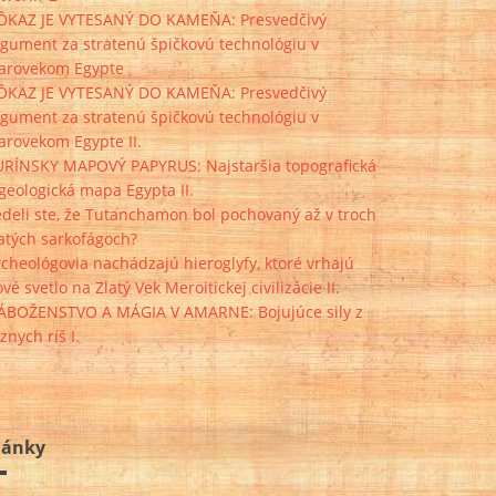
ÔKAZ JE VYTESANÝ DO KAMEŇA: Presvedčivý
rgument za stratenú špičkovú technológiu v
tarovekom Egypte
ÔKAZ JE VYTESANÝ DO KAMEŇA: Presvedčivý
rgument za stratenú špičkovú technológiu v
arovekom Egypte II.
URÍNSKY MAPOVÝ PAPYRUS: Najstaršia topografická
geologická mapa Egypta II.
deli ste, že Tutanchamon bol pochovaný až v troch
atých sarkofágoch?
cheológovia nachádzajú hieroglyfy, ktoré vrhajú
vé svetlo na Zlatý Vek Meroitickej civilizácie II.
ÁBOŽENSTVO A MÁGIA V AMARNE: Bojujúce sily z
znych ríš I.
lánky