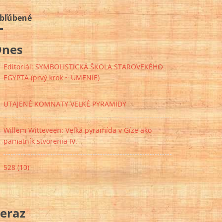
bľúbené
Dnes
Editoriál: SYMBOLISTICKÁ ŠKOLA STAROVEKÉHO
EGYPTA (prvý krok ~ UMENIE)
UTAJENÉ KOMNATY VELKÉ PYRAMIDY
Willem Witteveen: Veľká pyramída v Gíze ako
pamätník stvorenia IV.
528 (10)
eraz