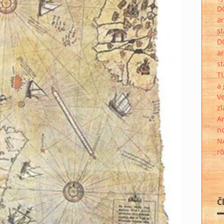
D
a
s
D
a
st
T
a 
Ve
zl
Ar
no
N
rô
Č