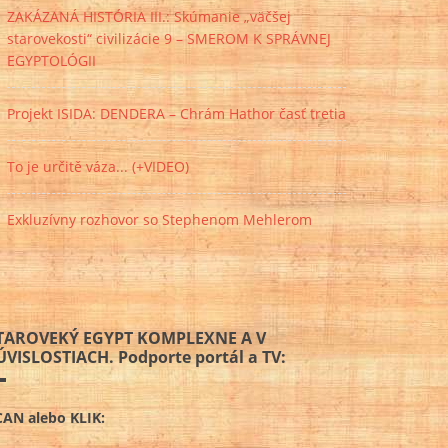
ZAKÁZANÁ HISTÓRIA III.: Skúmanie „väčšej
starovekosti“ civilizácie 9 – SMEROM K SPRÁVNEJ
EGYPTOLÓGII
Projekt ISIDA: DENDERA – Chrám Hathor časť tretia
To je určitě váza... (+VIDEO)
Exkluzívny rozhovor so Stephenom Mehlerom
TAROVEKÝ EGYPT KOMPLEXNE A V
ÚVISLOSTIACH. Podporte portál a TV:
CAN alebo KLIK: