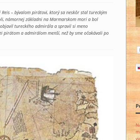
eis – bývalom pirátovi, ktorý sa neskôr stal tureckým
poli, námornej základni na Marmarskom mori a bol
 objavil tureckého admirála a spravil si meno
dzi pirátom a admirálom menší, než by sme očakávali po
P
Na
ma
vy