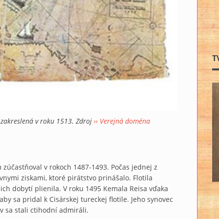
T
 zakreslená v roku 1513. Zdroj
›› Verejná doména
m zúčastňoval v rokoch 1487-1493. Počas jednej z
nymi ziskami, ktoré pirátstvo prinášalo. Flotila
 ich dobytí plienila. V roku 1495 Kemala Reisa vďaka
y sa pridal k Cisárskej tureckej flotile. Jeho synovec
 sa stali ctihodní admiráli.