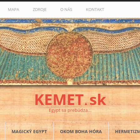
MAPA
ZDROJE
O NÁS
KONTAKT
KEMET
sk
▲
Egypt sa prebúdza...
MAGICKÝ EGYPT
OKOM BOHA HÓRA
HERMETIZ