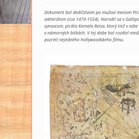
Dokument bol dedičstvom po mužovi menom Piri R
admirálom (cca 1470-1554). Narodil sa v Galli
synovcom, piráta Kemala Reisa, ktorý tiež v sebe
v námorných bitkách. V tej dobe bol rozdiel me
pozretí nejedného hollywoodskeho filmu.