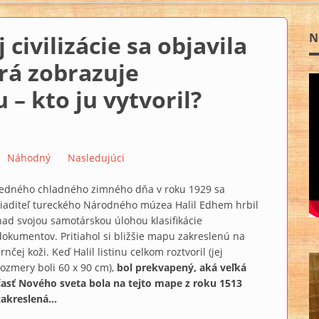
civilizácie sa objavila
N
rá zobrazuje
 – kto ju vytvoril?
Náhodný
Nasledujúci
Jedného chladného zimného dňa v roku 1929 sa
riaditeľ tureckého Národného múzea Halil Edhem hrbil
nad svojou samotárskou úlohou klasifikácie
dokumentov. Pritiahol si bližšie mapu zakreslenú na
srnčej koži. Keď Halil listinu celkom roztvoril (jej
rozmery boli 60 x 90 cm),
bol prekvapený, aká veľká
časť Nového sveta bola na tejto mape z roku 1513
zakreslená...