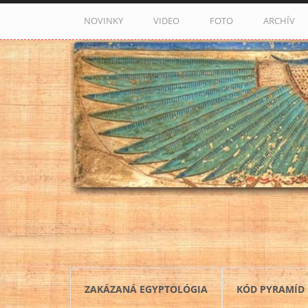
Skočiť na hlavný obsah
NOVINKY
VIDEO
FOTO
ARCHÍV
ZAKÁZANÁ EGYPTOLÓGIA
KÓD PYRAMÍD