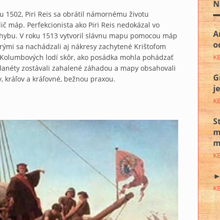
N
u 1502, Piri Reis sa obrátil námornému životu
ič máp. Perfekcionista ako Piri Reis nedokázal vo
A
 chybu. V roku 1513 vytvoril slávnu mapu pomocou máp
o
rými sa nachádzali aj nákresy zachytené Krištofom
K
 Kolumbových lodí skôr, ako posádka mohla pohádzať
planéty zostávali zahalené záhadou a mapy obsahovali
G
, kráľov a kráľovné, bežnou praxou.
j
K
S
m
m
K
►
K