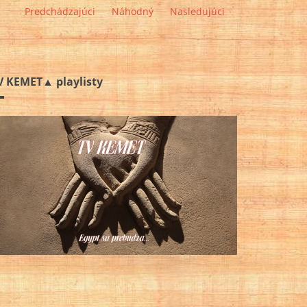
Predchádzajúci
Náhodný
Nasledujúci
V KEMET▲ playlisty