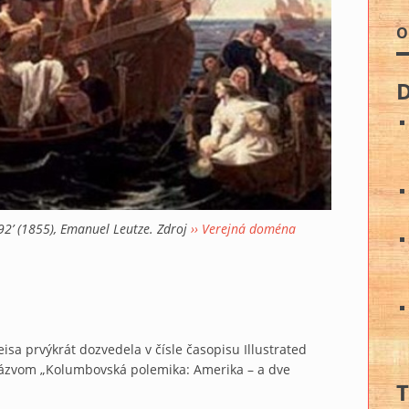
O
92’ (1855), Emanuel Leutze. Zdroj
›› Verejná doména
eisa prvýkrát dozvedela v čísle časopisu Illustrated
názvom „Kolumbovská polemika: Amerika – a dve
T