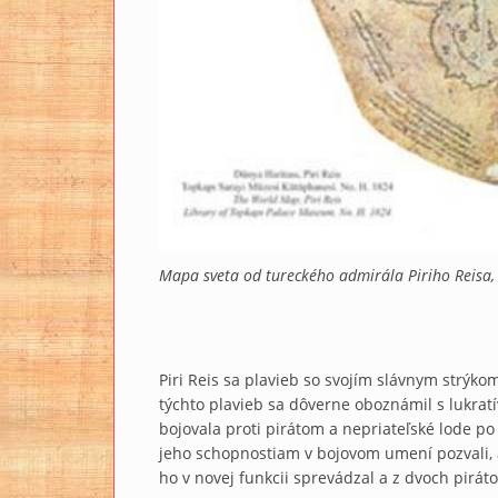
Mapa sveta od tureckého admirála Piriho Reisa,
Piri Reis sa plavieb so svojím slávnym strýko
týchto plavieb sa dôverne oboznámil s lukratív
bojovala proti pirátom a nepriateľské lode po
jeho schopnostiam v bojovom umení pozvali, ab
ho v novej funkcii sprevádzal a z dvoch pirátov