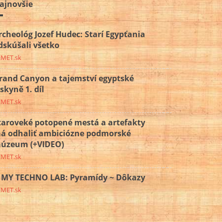
ajnovšie
rcheológ Jozef Hudec: Starí Egypťania
dskúšali všetko
EMET.sk
rand Canyon a tajemství egyptské
eskyně 1. díl
EMET.sk
taroveké potopené mestá a artefakty
á odhaliť ambiciózne podmorské
úzeum (+VIDEO)
EMET.sk
MY TECHNO LAB: Pyramídy ~ Dôkazy
EMET.sk