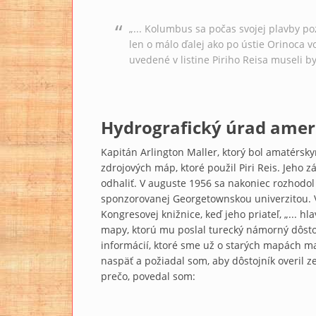
„... Kolumbus sa počas svojej plavby po
len o málo ďalej ako po ústie Orinoca 
uvedené v listine Piriho Reisa museli b
Hydrografický úrad ame
Kapitán Arlington Maller, ktorý bol amatérskym
zdrojových máp, ktoré použil Piri Reis. Jeho zá
odhaliť. V auguste 1956 sa nakoniec rozhodol
sponzorovanej Georgetownskou univerzitou. Vys
Kongresovej knižnice, keď jeho priateľ, „... h
mapy, ktorú mu poslal turecký námorný dôsto
informácií, ktoré sme už o starých mapách ma
naspäť a požiadal som, aby dôstojník overil z
prečo, povedal som: