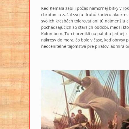
Keď Kemala zabili počas námornej bitky v rok
chrbtom a začal svoju druhú kariéru ako kresl
svojich kresbách tolerovať ani tú najmenšiu
pochádzajúcich zo starších období, medzi kto
Kolumbom. Turci prenikli na palubu jednej z
nákresy do mora, čo bolo v čase, keď obrysy 
neoceniteľné tajomstvá pre pirátov, admirálov