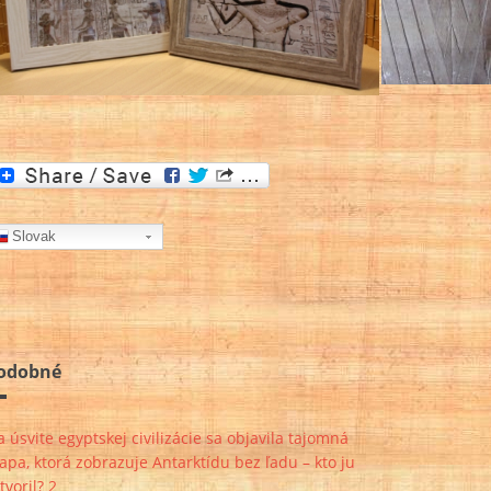
Slovak
odobné
 úsvite egyptskej civilizácie sa objavila tajomná
pa, ktorá zobrazuje Antarktídu bez ľadu – kto ju
tvoril? 2