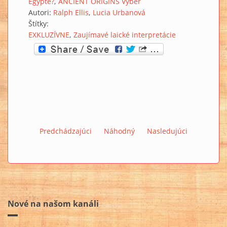
Egypte?
ANCIENT ORIGINS Výber
Autori:
Ralph Ellis
Lucia Urbanová
Štítky:
EXKLUZÍVNE
Zaujímavé laické interpretácie
Predchádzajúci
Náhodný
Nasledujúci
Nové na našom kanáli