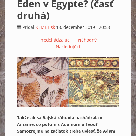
Eden v Egypte? (časť
druhá)
Pridal
KEMET.sk
18. december 2019 - 20:58
Predchádzajúci
Náhodný
Nasledujúci
Takže ak sa Rajská záhrada nachádzala v
Amarne, čo potom s Adamom a Evou?
Samozrejme na začiatok treba uviesť, že Adam