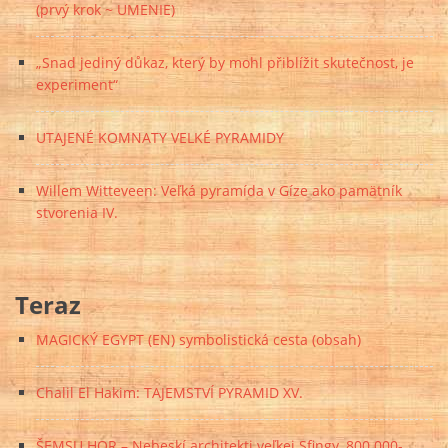
(prvý krok ~ UMENIE)
„Snad jediný důkaz, který by mohl přiblížit skutečnost, je
experiment“
UTAJENÉ KOMNATY VELKÉ PYRAMIDY
Willem Witteveen: Veľká pyramída v Gíze ako pamätník
stvorenia IV.
Teraz
MAGICKÝ EGYPT (EN) symbolistická cesta (obsah)
Chalil El Hakim: TAJEMSTVÍ PYRAMID XV.
ŠEMSU HOR – Nebeskí architekti veľkej Sfingy, 800.000-