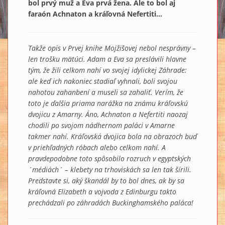
bol prvý muž a Eva prvá žena. Ale to bol aj
faraón Achnaton a kráľovná Nefertiti...
Takže opis v Prvej knihe Mojžišovej nebol nesprávny –
len trošku mätúci. Adam a Eva sa preslávili hlavne
tým, že žili celkom nahí vo svojej idylickej Záhrade:
ale keď ich nakoniec stadiaľ vyhnali, boli svojou
nahotou zahanbení a museli sa zahaliť. Verím, že
toto je ďalšia priama narážka na známu kráľovskú
dvojicu z Amarny. Áno, Achnaton a Nefertiti naozaj
chodili po svojom nádhernom paláci v Amarne
takmer nahí. Kráľovská dvojica bola na obrazoch buď
v priehľadných róbach alebo celkom nahí. A
pravdepodobne toto spôsobilo rozruch v egyptských
´médiách´ – klebety na trhoviskách sa len tak šírili.
Predstavte si, aký škandál by to bol dnes, ak by sa
kráľovná Elizabeth a vojvoda z Edinburgu takto
prechádzali po záhradách Buckinghamského paláca!