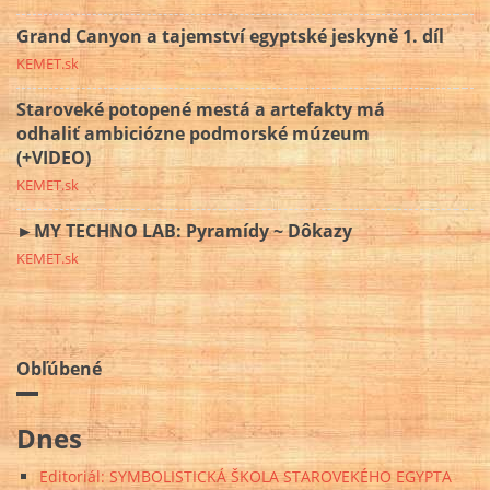
Grand Canyon a tajemství egyptské jeskyně 1. díl
KEMET.sk
Staroveké potopené mestá a artefakty má
odhaliť ambiciózne podmorské múzeum
(+VIDEO)
KEMET.sk
►MY TECHNO LAB: Pyramídy ~ Dôkazy
KEMET.sk
Obľúbené
Dnes
Editoriál: SYMBOLISTICKÁ ŠKOLA STAROVEKÉHO EGYPTA