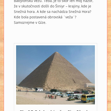
Babylonskú vežu. Teda, je to skôr len môj názor,
že v skutočnosti došli do Šiniyr – krajiny, kde je
Snežná hora. A kde sa nachádza Snežná Hora?
Kde bola postavená obrovská ´veža´?
Samozrejme v Gíze.