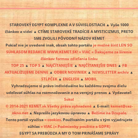
STAROVEKÝ EGYPT KOMPLEXNE A V SÚVISLOSTIACH ▲ Vyše 1000
článkov a videí ▲ CTÍME STAROVEKÉ TRADÍCIE A MYSTICIZMUS, PRETO
SME ZVOLILI PÔVODNÝ NÁZOV KEMET
Pokiaľ nie je uvedené inak, obsah tohto portálu
je možné šíriť LEN SO
SÚHLASOM REDAKCIE WWW.KEMET.SK! » VIAC « Ďakujeme za šírenie
článkov formou zdieľania linku
TOP 25
▲
TOP 5
▲
NAJČÍTANEJŠIE
▲
NAJČÍTANEJŠIE DNES
▲
FB
AKTUALIZUJEME DENNE
▲
ODBER NOVINIEK
▲
NEWSLETTER archív
▲
STĹPČEK
▲
ENGLISH
▲
MOBIL
Vyhradzujeme si právo individuálne ku každému svojmu dielu
udeľovať súhlas na rozmnožovanie a na verejný prenos ▲ Vydavateľ:
Sokol
© 2014-2021 KEMET.sk Všetky práva vyhradené
▲ E-mail:
kemet@cez-
okno.net
▲ Neprešlo jazykovou úpravou ▲
Bežíme na Drupale
Tento portál využíva
» cookies
. Používaním portálu s tým vyjadrujete
súhlas
» VIAC
(» Podmienky použitia a GDPR)
EGYPT SA PREBÚDZA A MY O TOM PRINÁŠAME SPRÁVY