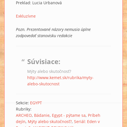
Preklad: Lucia Urbanová
Exkluzívne
Pozn. Prezentované názory nemusia úplne
zodpovedať stanovisku redakcie
Súvisiace:
Mýty alebo skutočnosť?
http://www.kemet.sk/rubrika/myty-
alebo-skutocnost
Sekcie:
EGYPT
Rubriky:
ARCHEO
Bádanie
Egypt - pýtame sa
Príbeh
dejín
Mýty alebo skutočnosť?
Seriál: Eden v