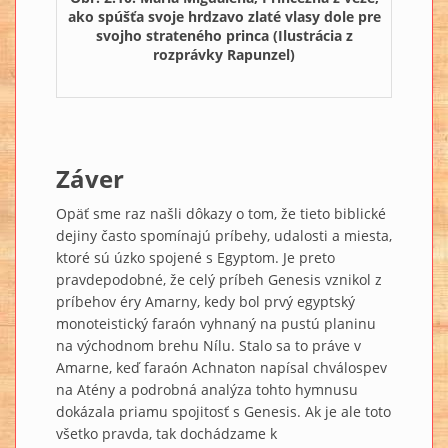
ako spúšťa svoje hrdzavo zlaté vlasy dole pre
svojho strateného princa (Ilustrácia z
rozprávky Rapunzel)
Záver
Opäť sme raz našli dôkazy o tom, že tieto biblické
dejiny často spomínajú príbehy, udalosti a miesta,
ktoré sú úzko spojené s Egyptom. Je preto
pravdepodobné, že celý príbeh Genesis vznikol z
príbehov éry Amarny, kedy bol prvý egyptský
monoteistický faraón vyhnaný na pustú planinu
na východnom brehu Nílu. Stalo sa to práve v
Amarne, keď faraón Achnaton napísal chválospev
na Atény a podrobná analýza tohto hymnusu
dokázala priamu spojitosť s Genesis. Ak je ale toto
všetko pravda, tak dochádzame k