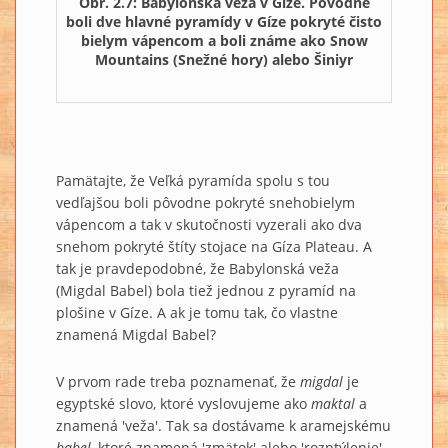
Obr. 2.7: Babylonská veža v Gíze. Pôvodne
boli dve hlavné pyramídy v Gíze pokryté čisto
bielym vápencom a boli známe ako Snow
Mountains (Snežné hory) alebo Šiniyr
Pamätajte, že Veľká pyramída spolu s tou
vedľajšou boli pôvodne pokryté snehobielym
vápencom a tak v skutočnosti vyzerali ako dva
snehom pokryté štíty stojace na Gíza Plateau. A
tak je pravdepodobné, že Babylonská veža
(Migdal Babel) bola tiež jednou z pyramíd na
plošine v Gíze. A ak je tomu tak, čo vlastne
znamená Migdal Babel?
V prvom rade treba poznamenať, že
migdal
je
egyptské slovo, ktoré vyslovujeme ako
maktal
a
znamená 'veža'. Tak sa dostávame k aramejskému
babel
, ktoré znamená 'zmätok' alebo 'rozptýlenie',