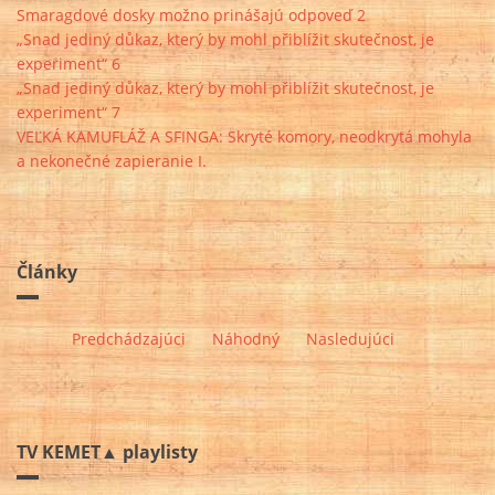
Smaragdové dosky možno prinášajú odpoveď 2
„Snad jediný důkaz, který by mohl přiblížit skutečnost, je
experiment“ 6
„Snad jediný důkaz, který by mohl přiblížit skutečnost, je
experiment“ 7
VEĽKÁ KAMUFLÁŽ A SFINGA: Skryté komory, neodkrytá mohyla
a nekonečné zapieranie I.
Články
Predchádzajúci
Náhodný
Nasledujúci
TV KEMET▲ playlisty