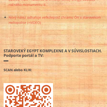
ročného monumentu II.
Nový nález odhaľuje veľkoleposť chrámu Ón v starovekom
Heliopolise (+VIDEO)
STAROVEKÝ EGYPT KOMPLEXNE A V SÚVISLOSTIACH.
Podporte portál a TV:
SCAN alebo KLIK: