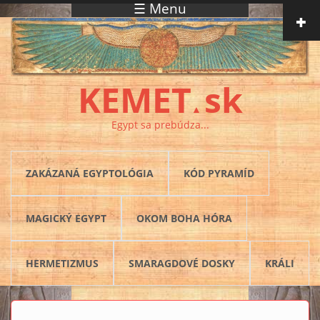
☰ Menu
Skočiť na hlavný obsah
KEMET
sk
▲
Egypt sa prebúdza...
ZAKÁZANÁ EGYPTOLÓGIA
KÓD PYRAMÍD
MAGICKÝ EGYPT
OKOM BOHA HÓRA
HERMETIZMUS
SMARAGDOVÉ DOSKY
KRÁLI