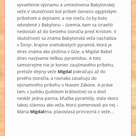
vysvetlenie významu a umiestnenia Babylonskej
veže.V skutočnosti bol príbeh Genesis egyptským
príbehom a dejinami, a nie niečo, čo by bolo
odvodené z Babylonu – územia, kam sa izraeliti
nedostali až do šiesteho storočia pred Kristom. V
skutočnosti sa známa Babylonská veža nachádza
v Šiniyr, krajine snehobielych pyramíd, ktorá je
dnes známa ako plošina v Gíze, a Migdal Babel
dnes nazývame Veľkou pyramídou. A toto
samozrejme nie je koniec zaujímavého príbehu,
pretože dejiny veže
Migdal
pokračujú až do
prvého storočia, a rovnako zasahujú do
významného príbehu v Novom Zákone. A práve
tam, v Judsku (Judskom kráľovstve) sa o dosť
neskôr jedna panna, kňažka pyramídy, stala skoro
takou slávnou ako veža, ktorú pomenovali po nej –
Mária
Migdal
éna, plavovlasá princezná z veže...