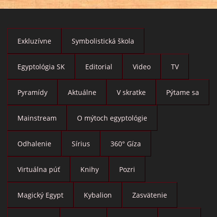
Exkluzívne
Symbolistická škola
Egyptológia SK
Editorial
Video
TV
Pyramídy
Aktuálne
V skratke
Pýtame sa
Mainstream
O mýtoch egyptológie
Odhalenie
Sírius
360° Gíza
Virtuálna púť
Knihy
Pozri
Magický Egypt
Kybalion
Zasvätenie