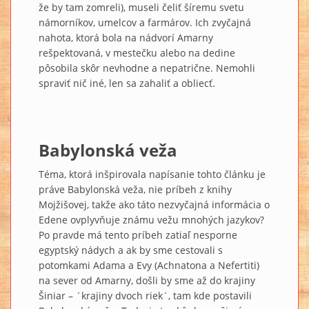
že by tam zomreli), museli čeliť šíremu svetu
námorníkov, umelcov a farmárov. Ich zvyčajná
nahota, ktorá bola na nádvorí Amarny
rešpektovaná, v mestečku alebo na dedine
pôsobila skôr nevhodne a nepatrične. Nemohli
spraviť nič iné, len sa zahaliť a obliecť.
Babylonská veža
Téma, ktorá inšpirovala napísanie tohto článku je
práve Babylonská veža, nie príbeh z knihy
Mojžišovej, takže ako táto nezvyčajná informácia o
Edene ovplyvňuje známu vežu mnohých jazykov?
Po pravde má tento príbeh zatiaľ nesporne
egyptský nádych a ak by sme cestovali s
potomkami Adama a Evy (Achnatona a Nefertiti)
na sever od Amarny, došli by sme až do krajiny
Šiniar – ´krajiny dvoch riek´, tam kde postavili