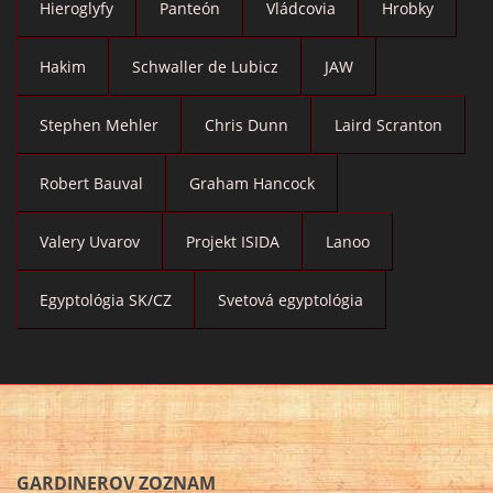
Hieroglyfy
Panteón
Vládcovia
Hrobky
Hakim
Schwaller de Lubicz
JAW
Stephen Mehler
Chris Dunn
Laird Scranton
Robert Bauval
Graham Hancock
Valery Uvarov
Projekt ISIDA
Lanoo
Egyptológia SK/CZ
Svetová egyptológia
GARDINEROV ZOZNAM