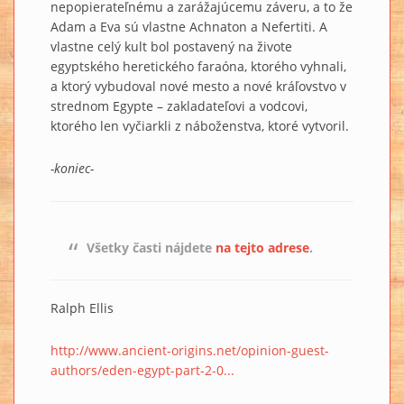
nepopierateľnému a zarážajúcemu záveru, a to že
Adam a Eva sú vlastne Achnaton a Nefertiti. A
vlastne celý kult bol postavený na živote
egyptského heretického faraóna, ktorého vyhnali,
a ktorý vybudoval nové mesto a nové kráľovstvo v
strednom Egypte – zakladateľovi a vodcovi,
ktorého len vyčiarkli z náboženstva, ktoré vytvoril.
-koniec-
Všetky časti nájdete
na tejto adrese
.
Ralph Ellis
http://www.ancient-origins.net/opinion-guest-
authors/eden-egypt-part-2-0...