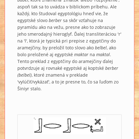
aspoň tak sa to uvádza v biblickom príbehu. Ale
každý, kto študoval egyptológiu hneď vie, že
egyptské slovo
berber
sa skôr vzťahuje na
pyramídu ako na vežu, presne ako to zobrazuje
jeho smerodajný hieroglyf. Ďalej transliteráciou 'r'
na 'l', ktorá je typická pri prepise z egyptčiny do
aramejčiny, by preložil toto slovo ako
belbel
, ako
bolo preložené aj egyptské
maktar
na
maktal
.
Tento preklad z egyptčiny do aramejčiny ďalej
potvrdzuje aj rovnaké egyptské aj koptské
berber
(belbel)
, ktoré znamená v preklade
'vylúčiť/vykázať', a to je presne to, čo sa ľuďom zo
Šiniyr stalo.