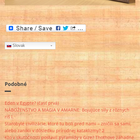
Slovak
Podobné
Eden v Egypte? (časť prvá)
NÁBOŽENSTVO A MÁGIA V AMARNE: Bojujúce sily z rôznych
ríš I.
Starobylé civilizácie, ktoré tu boli pred nami – zničili sa sami,
alebo zanikli v dôsledku prírodnej kataklizmy? 2
Kto v skutočnosti postavil pyramídy v Gíze? Thothove záhadné