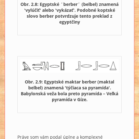
Obr. 2.8: Egyptské ´berber´ (belbel) znamená
'vylúčiť' alebo 'vykázať'. Podobné koptské
slovo berber potvrdzuje tento preklad z
egyptčiny
Obr. 2.9: Egyptské maktar berber (maktal
belbel) znamená 'týčiaca sa pyramída'.
Babylonská veža bola preto pyramída – Veľká
pyramída v Gíze.
Práve som vám podal úplne a komplexné