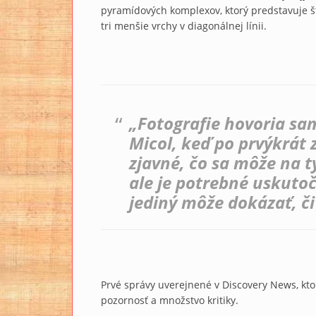
pyramídových komplexov, ktorý predstavuje št
tri menšie vrchy v diagonálnej línii.
„Fotografie hovoria sa
Micol, keď po prvýkrát z
zjavné, čo sa môže na t
ale je potrebné uskuto
jediný môže dokázať, či
Prvé správy uverejnené v Discovery News, kto
pozornosť a množstvo kritiky.