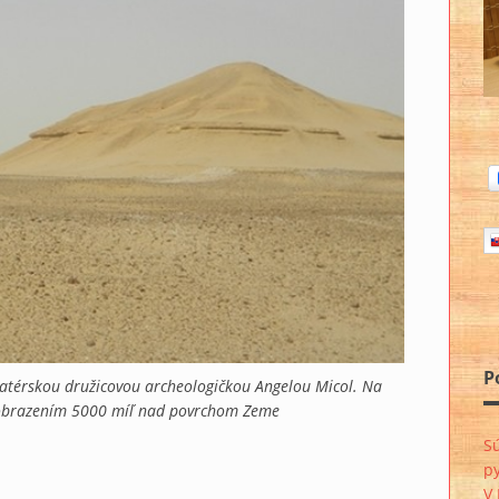
P
matérskou družicovou archeologičkou Angelou Micol. Na
 zobrazením 5000 míľ nad povrchom Zeme
Sú
py
V 