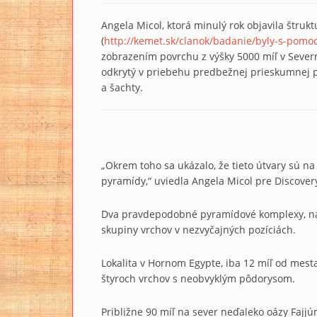
Angela Micol, ktorá minulý rok objavila štr
(
http://kemet.sk/clanok/badanie/byly-s-pomoci
zobrazením povrchu z výšky 5000 míľ v Sever
odkrytý v priebehu predbežnej prieskumnej 
a šachty.
„Okrem toho sa ukázalo, že tieto útvary sú 
pyramídy,“ uviedla Angela Micol pre Discove
Dva pravdepodobné pyramídové komplexy, nac
skupiny vrchov v nezvyčajných pozíciách.
Lokalita v Hornom Egypte, iba 12 míľ od mest
štyroch vrchov s neobvyklým pôdorysom.
Približne 90 míľ na sever neďaleko oázy Fa