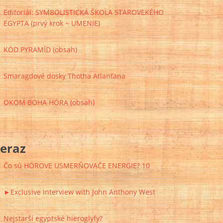
Editoriál: SYMBOLISTICKÁ ŠKOLA STAROVEKÉHO
EGYPTA (prvý krok ~ UMENIE)
KÓD PYRAMÍD (obsah)
Smaragdové dosky Thotha Atlanťana
OKOM BOHA HÓRA (obsah)
eraz
Čo sú HÓROVE USMERŇOVAČE ENERGIE? 10
►Exclusive Interview with John Anthony West
Nejstarší egyptské hieroglyfy?