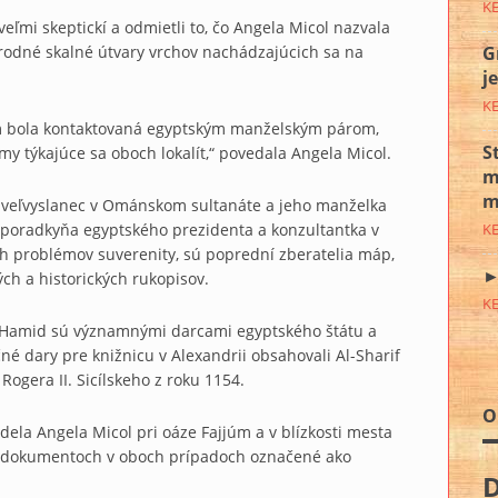
K
eľmi skeptickí a odmietli to, čo Angela Micol nazvala
G
rodné skalné útvary vrchov nachádzajúcich sa na
j
K
m bola kontaktovaná egyptským manželským párom,
S
my týkajúce sa oboch lokalít,“ povedala Angela Micol.
m
m
 veľvyslanec v Ománskom sultanáte a jeho manželka
K
 poradkyňa egyptského prezidenta a konzultantka v
h problémov suverenity, sú poprední zberatelia máp,
►
ch a historických rukopisov.
K
-Hamid sú významnými darcami egyptského štátu a
čné dary pre knižnicu v Alexandrii obsahovali Al-Sharif
ogera II. Sicílskeho z roku 1154.
O
dela Angela Micol pri oáze Fajjúm a v blízkosti mesta
 dokumentoch v oboch prípadoch označené ako