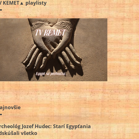
V KEMET▲ playlisty
ajnovšie
rcheológ Jozef Hudec: Starí Egypťania
dskúšali všetko