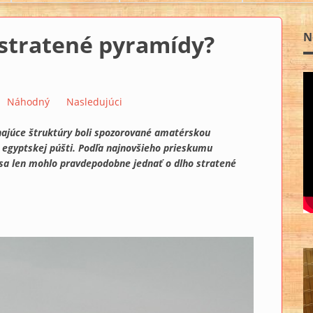
 stratené pyramídy?
N
Náhodný
Nasledujúci
ajúce štruktúry boli spozorované amatérskou
 egyptskej púšti. Podľa najnovšieho prieskumu
sa len mohlo pravdepodobne jednať o dlho stratené