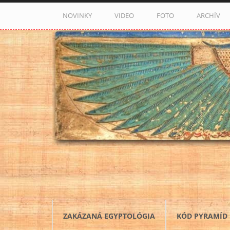
Skočiť na hlavný obsah
NOVINKY
VIDEO
FOTO
ARCHÍV
ZAKÁZANÁ EGYPTOLÓGIA
KÓD PYRAMÍD