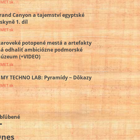
EMET.sk
rand Canyon a tajemství egyptské
eskyně 1. díl
EMET.sk
taroveké potopené mestá a artefakty
á odhaliť ambiciózne podmorské
úzeum (+VIDEO)
EMET.sk
MY TECHNO LAB: Pyramídy ~ Dôkazy
EMET.sk
bľúbené
Dnes