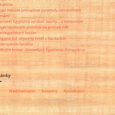
yramída
gypt nebude prenajímať pyramídy zahraničným
irmám!
arovekí Egypťania vyrábali šperky... z meteoritov!
bjav tajomných prsteňov na prstoch nôh
aroegyptských kostier
Egypte bol objavený reliéf s najstarším
yobrazením faraóna
krytie kostier starovekých Egypťanov (fotogaléria)
lánky
Predchádzajúci
Náhodný
Nasledujúci