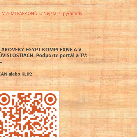
V ZEMI FARAONŮ I.: Nejstarší pyramidy
TAROVEKÝ EGYPT KOMPLEXNE A V
ÚVISLOSTIACH. Podporte portál a TV:
CAN alebo KLIK: