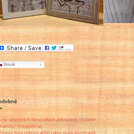
Slovak
odobné
 na satelitných fotografiách zobrazené stratené
ramídy? (fotogaléria)
Egypte bola odkrytá 4600 rokov stará stupňovitá