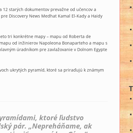
 a 12 starých dokumentov prevažne od učencov a
li pre Discovery News Medhat Kamal El-Kady a Haidy
 tieto tri konkrétne mapy – mapu od Roberta de
 mapu od inžinierov Napoleona Bonaparteho a mapu s
hlavným úradníkom pre zavlažovanie v Dolnom Egypte
och ukrytých pyramíd, ktoré sa priraďujú k známym
T
yramídami, ktoré ľudstvo
lský pár. „Nepreháňame, ak