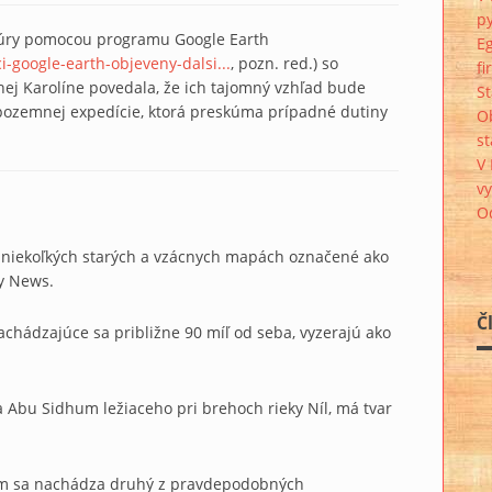
p
uktúry pomocou programu Google Earth
E
-google-earth-objeveny-dalsi...
, pozn. red.) so
f
nej Karolíne povedala, že ich tajomný vzhľad bude
St
pozemnej expedície, ktorá preskúma prípadné dutiny
O
st
V 
v
Od
na niekoľkých starých a vzácnych mapách označené ako
ry News.
Č
hádzajúce sa približne 90 míľ od seba, vyzerajú ako
a Abu Sidhum ležiaceho pri brehoch rieky Níl, má tvar
jjúm sa nachádza druhý z pravdepodobných