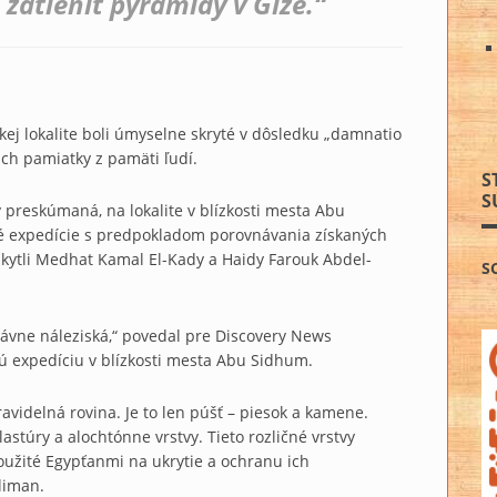
zatieniť pyramídy v Gíze.“
kej lokalite boli úmyselne skryté v dôsledku „damnatio
h pamiatky z pamäti ľudí.
S
S
y preskúmaná, na lokalite v blízkosti mesta Abu
é expedície s predpokladom porovnávania získaných
kytli Medhat Kamal El-Kady a Haidy Farouk Abdel-
S
dávne náleziská,“ povedal pre Discovery News
 expedíciu v blízkosti mesta Abu Sidhum.
avidelná rovina. Je to len púšť – piesok a kamene.
astúry a alochtónne vrstvy. Tieto rozličné vrstvy
oužité Egypťanmi na ukrytie a ochranu ich
liman.