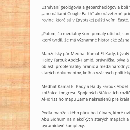
Uznávaní geológovia a geoarcheológovia boli v
„anomáliami Google Earth“ ako náveterné prí
rovine, ktoré sú v Egyptskej púšti veľmi časté.
„Potom, čo mediálny šum pomaly utíchol, so
ktorý tvrdil, že má významné historické zázna
Manželský pár Medhat Kamal El-Kady, bývalý
Haidy Farouk Abdel-Hamid, právnička, bývalá
oblasti problematiky hraníc a medzinárodnýc
starých dokumentov, kníh a vzácnych politický
Medhat Kamal El-Kady a Haidy Farouk Abdel
knižnice kongresu Spojených štátov. Ich rozli
Al-Idrissiho mapu Zeme nakreslenú pre kráľa R
Podľa manželského páru boli útvary, ktoré uvi
Abu Sidhum na niekoľkých starých mapách a
pyramídové komplexy.