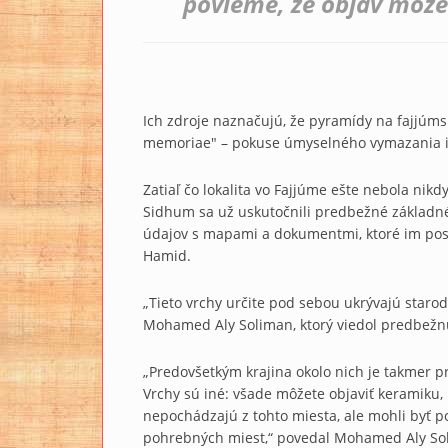
povieme, že objav môže 
Ich zdroje naznačujú, že pyramídy na fajjúms
memoriae" – pokuse úmyselného vymazania ic
Zatiaľ čo lokalita vo Fajjúme ešte nebola nikd
Sidhum sa už uskutočnili predbežné základn
údajov s mapami a dokumentmi, ktoré im pos
Hamid.
„Tieto vrchy určite pod sebou ukrývajú staro
Mohamed Aly Soliman, ktorý viedol predbežnú
„Predovšetkým krajina okolo nich je takmer pr
Vrchy sú iné: všade môžete objaviť keramiku, l
nepochádzajú z tohto miesta, ale mohli byť p
pohrebných miest,“ povedal Mohamed Aly So