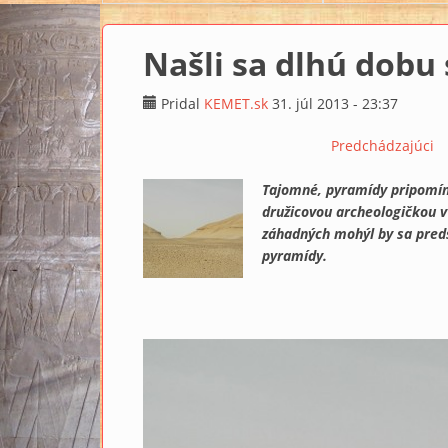
Našli sa dlhú dobu
Pridal
KEMET.sk
31. júl 2013 - 23:37
Predchádzajúci
Tajomné, pyramídy pripomín
družicovou archeologičkou v
záhadných mohýl by sa pred
pyramídy.