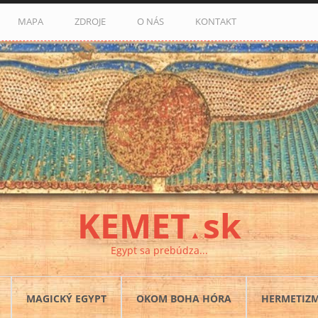
MAPA
ZDROJE
O NÁS
KONTAKT
KEMET
sk
▲
Egypt sa prebúdza...
MAGICKÝ EGYPT
OKOM BOHA HÓRA
HERMETIZ