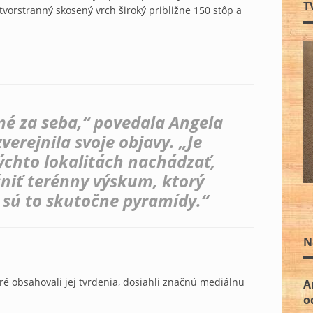
T
vorstranný skosený vrch široký približne 150 stôp a
mé za seba,“ povedala Angela
verejnila svoje objavy. „Je
ýchto lokalitách nachádzať,
čniť terénny výskum, ktorý
 sú to skutočne pyramídy.“
N
ré obsahovali jej tvrdenia, dosiahli značnú mediálnu
A
o