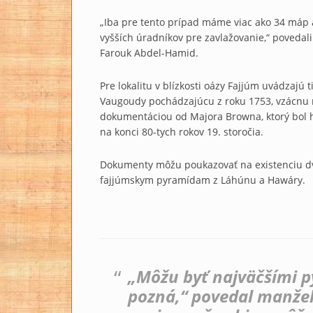
„Iba pre tento prípad máme viac ako 34 máp
vyšších úradníkov pre zavlažovanie,“ poveda
Farouk Abdel-Hamid.
Pre lokalitu v blízkosti oázy Fajjúm uvádzajú
Vaugoudy pochádzajúcu z roku 1753, vzácnu
dokumentáciou od Majora Browna, ktorý bol 
na konci 80-tych rokov 19. storočia.
Dokumenty môžu poukazovať na existenciu dv
fajjúmskym pyramídam z Láhúnu a Hawáry.
„Môžu byť najväčšími p
pozná,“ povedal manže