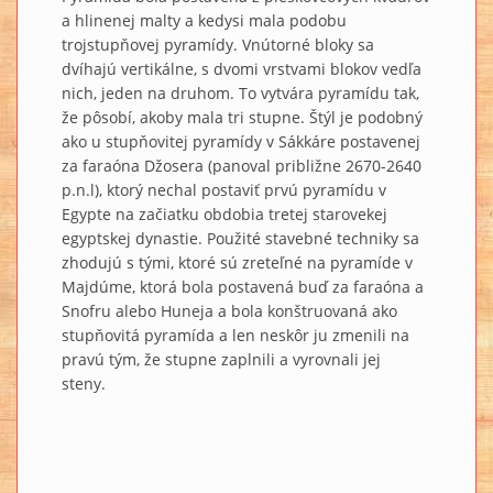
a hlinenej malty a kedysi mala podobu
trojstupňovej pyramídy. Vnútorné bloky sa
dvíhajú vertikálne, s dvomi vrstvami blokov vedľa
nich, jeden na druhom. To vytvára pyramídu tak,
že pôsobí, akoby mala tri stupne. Štýl je podobný
ako u stupňovitej pyramídy v Sákkáre postavenej
za faraóna Džosera (panoval približne 2670-2640
p.n.l), ktorý nechal postaviť prvú pyramídu v
Egypte na začiatku obdobia tretej starovekej
egyptskej dynastie. Použité stavebné techniky sa
zhodujú s tými, ktoré sú zreteľné na pyramíde v
Majdúme, ktorá bola postavená buď za faraóna a
Snofru alebo Huneja a bola konštruovaná ako
stupňovitá pyramída a len neskôr ju zmenili na
pravú tým, že stupne zaplnili a vyrovnali jej
steny.