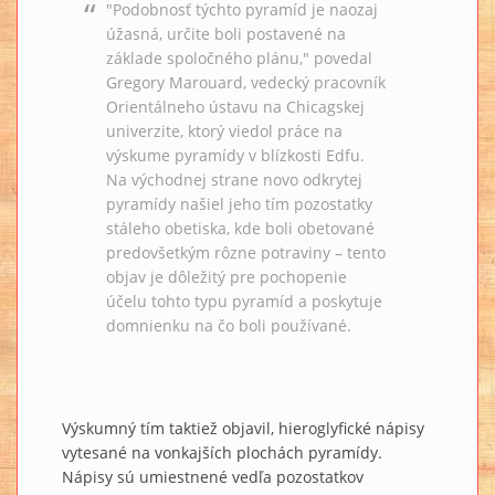
"Podobnosť týchto pyramíd je naozaj
úžasná, určite boli postavené na
základe spoločného plánu," povedal
Gregory Marouard, vedecký pracovník
Orientálneho ústavu na Chicagskej
univerzite, ktorý viedol práce na
výskume pyramídy v blízkosti Edfu.
Na východnej strane novo odkrytej
pyramídy našiel jeho tím pozostatky
stáleho obetiska, kde boli obetované
predovšetkým rôzne potraviny – tento
objav je dôležitý pre pochopenie
účelu tohto typu pyramíd a poskytuje
domnienku na čo boli používané.
Výskumný tím taktiež objavil, hieroglyfické nápisy
vytesané na vonkajších plochách pyramídy.
Nápisy sú umiestnené vedľa pozostatkov