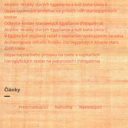
Abydos: Hrobky starých Egypťanov a kult boha Usira II.
Objav tajomných prsteňov na prstoch nôh staroegyptských
kostier
Odkrytie kostier starovekých Egypťanov (fotogaléria)
Abydos: Hrobky starých Egypťanov a kult boha Usira I.
V Egypte bol objavený reliéf s najstarším vyobrazením faraóna
Archeológovia odhalili hrobku staroegyptských kňazov starú
4200 rokov
Objav najstaršieho prístavu na svete a najstarších
hieroglyfických textov na papyrusoch! (fotogaléria)
Články
Predchádzajúci
Náhodný
Nasledujúci