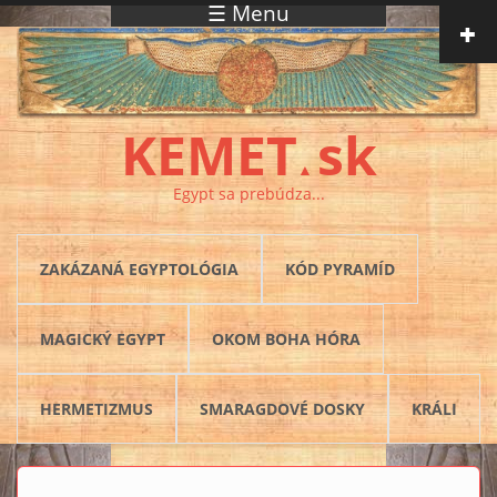
☰ Menu
Skočiť na hlavný obsah
KEMET
sk
▲
Egypt sa prebúdza...
ZAKÁZANÁ EGYPTOLÓGIA
KÓD PYRAMÍD
MAGICKÝ EGYPT
OKOM BOHA HÓRA
HERMETIZMUS
SMARAGDOVÉ DOSKY
KRÁLI