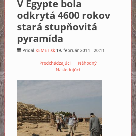
V Egypte bola
odkrytá 4600 rokov
stará stupňovitá
pyramída
Pridal
KEMET.sk
19. február 2014 - 20:11
Predchádzajúci
Náhodný
Nasledujúci