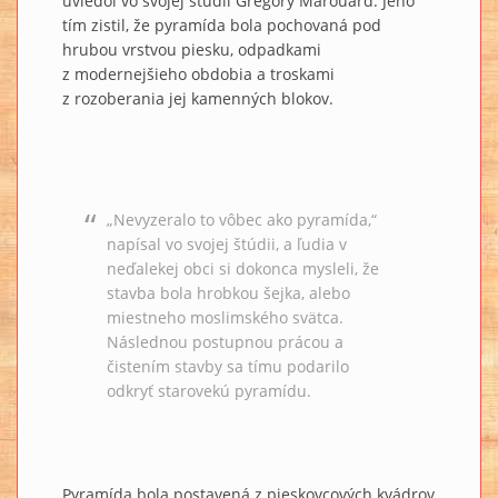
uviedol vo svojej štúdii Gregory Marouard. Jeho
tím zistil, že pyramída bola pochovaná pod
hrubou vrstvou piesku, odpadkami
z modernejšieho obdobia a troskami
z rozoberania jej kamenných blokov.
„Nevyzeralo to vôbec ako pyramída,“
napísal vo svojej štúdii, a ľudia v
neďalekej obci si dokonca mysleli, že
stavba bola hrobkou šejka, alebo
miestneho moslimského svätca.
Následnou postupnou prácou a
čistením stavby sa tímu podarilo
odkryť starovekú pyramídu.
Pyramída bola postavená z pieskovcových kvádrov