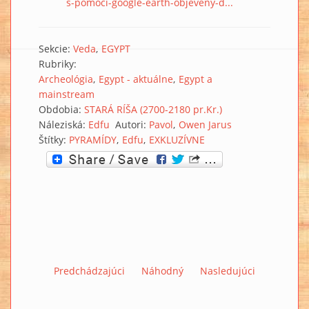
s-pomoci-google-earth-objeveny-d...
Sekcie:
Veda
EGYPT
Rubriky:
Archeológia
Egypt - aktuálne
Egypt a
mainstream
Obdobia:
STARÁ RÍŠA (2700-2180 pr.Kr.)
Náleziská:
Edfu
Autori:
Pavol
Owen Jarus
Štítky:
PYRAMÍDY
Edfu
EXKLUZÍVNE
Predchádzajúci
Náhodný
Nasledujúci