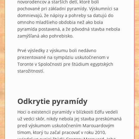
novorodencov a starších detí, ktoré boli
pochované pri základni pyramídy. Výskumníci sa
domnievajú, že nápisy a pohreby sa datujú do
omnoho mladšieho obdobia než ako bola
pyramída postavená, a že pôvodná stavba nebola
zamýšľaná ako pohrebisko.
Prvé výsledky z výskumu boli nedávno
prezentované na sympóziu uskutočnenom v
Toronte v Spoločnosti pre štúdium egyptských
starožitností.
Odkrytie pyramídy
Hoci o existencii pyramídy v blízkosti Edfu vedeli
už vedci skôr, nikdy nebola jej stavba preskúmaná
pred výskumom uskutočnením Marouardovým
tímom, ktorý tu začal pracovať v roku 2010,