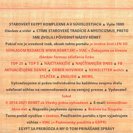
STAROVEKÝ EGYPT KOMPLEXNE A V SÚVISLOSTIACH ▲ Vyše 1000
článkov a videí ▲ CTÍME STAROVEKÉ TRADÍCIE A MYSTICIZMUS, PRETO
SME ZVOLILI PÔVODNÝ NÁZOV KEMET
Pokiaľ nie je uvedené inak, obsah tohto portálu
je možné šíriť LEN SO
SÚHLASOM REDAKCIE WWW.KEMET.SK! » VIAC « Ďakujeme za šírenie
článkov formou zdieľania linku
TOP 25
▲
TOP 5
▲
NAJČÍTANEJŠIE
▲
NAJČÍTANEJŠIE DNES
▲
FB
AKTUALIZUJEME DENNE
▲
ODBER NOVINIEK
▲
NEWSLETTER archív
▲
STĹPČEK
▲
ENGLISH
▲
MOBIL
Vyhradzujeme si právo individuálne ku každému svojmu dielu
udeľovať súhlas na rozmnožovanie a na verejný prenos ▲ Vydavateľ:
Sokol
© 2014-2021 KEMET.sk Všetky práva vyhradené
▲ E-mail:
kemet@cez-
okno.net
▲ Neprešlo jazykovou úpravou ▲
Bežíme na Drupale
Tento portál využíva
» cookies
. Používaním portálu s tým vyjadrujete
súhlas
» VIAC
(» Podmienky použitia a GDPR)
EGYPT SA PREBÚDZA A MY O TOM PRINÁŠAME SPRÁVY