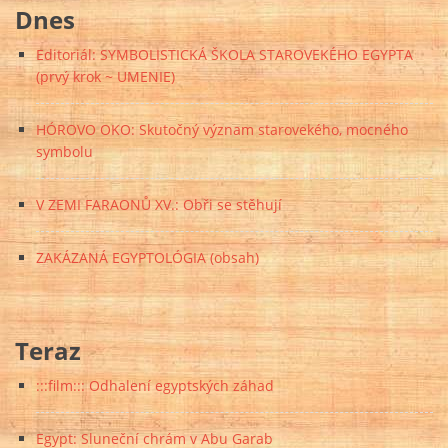
Dnes
Editoriál: SYMBOLISTICKÁ ŠKOLA STAROVEKÉHO EGYPTA
(prvý krok ~ UMENIE)
HÓROVO OKO: Skutočný význam starovekého, mocného
symbolu
V ZEMI FARAONŮ XV.: Obři se stěhují
ZAKÁZANÁ EGYPTOLÓGIA (obsah)
Teraz
:::film::: Odhalení egyptských záhad
Egypt: Sluneční chrám v Abu Garab