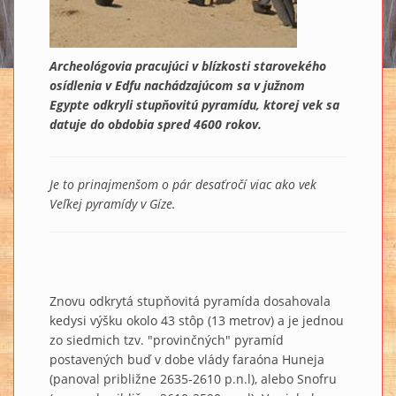
Archeológovia pracujúci v blízkosti starovekého
osídlenia v Edfu nachádzajúcom sa v južnom
Egypte odkryli stupňovitú pyramídu, ktorej vek sa
datuje do obdobia spred 4600 rokov.
Je to prinajmenšom o pár desaťročí viac ako vek
Veľkej pyramídy v Gíze.
Znovu odkrytá stupňovitá pyramída dosahovala
kedysi výšku okolo 43 stôp (13 metrov) a je jednou
zo siedmich tzv. "provinčných" pyramíd
postavených buď v dobe vlády faraóna Huneja
(panoval približne 2635-2610 p.n.l), alebo Snofru