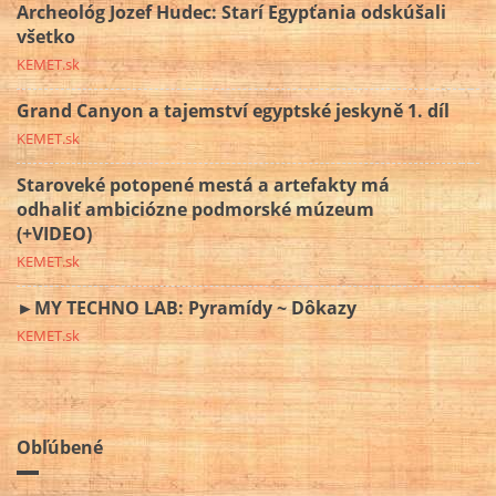
Archeológ Jozef Hudec: Starí Egypťania odskúšali
všetko
KEMET.sk
Grand Canyon a tajemství egyptské jeskyně 1. díl
KEMET.sk
Staroveké potopené mestá a artefakty má
odhaliť ambiciózne podmorské múzeum
(+VIDEO)
KEMET.sk
►MY TECHNO LAB: Pyramídy ~ Dôkazy
KEMET.sk
Obľúbené