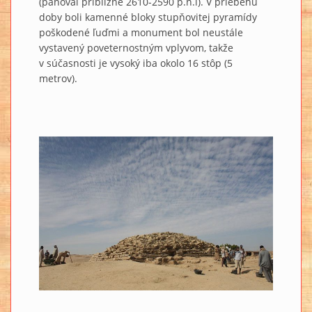
(panoval približne 2610-2590 p.n.l). V priebehu
doby boli kamenné bloky stupňovitej pyramídy
poškodené ľuďmi a monument bol neustále
vystavený poveternostným vplyvom, takže
v súčasnosti je vysoký iba okolo 16 stôp (5
metrov).