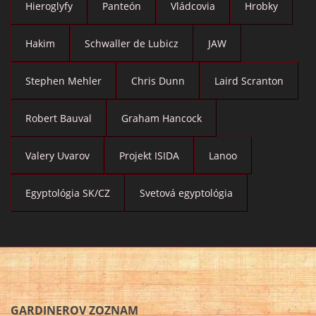
Hieroglyfy
Panteón
Vládcovia
Hrobky
Hakim
Schwaller de Lubicz
JAW
Stephen Mehler
Chris Dunn
Laird Scranton
Robert Bauval
Graham Hancock
Valery Uvarov
Projekt ISIDA
Lanoo
Egyptológia SK/CZ
Svetová egyptológia
GARDINEROV ZOZNAM