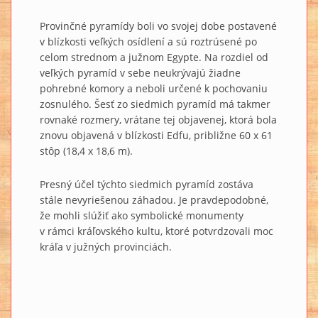
Provinčné pyramídy boli vo svojej dobe postavené
v blízkosti veľkých osídlení a sú roztrúsené po
celom strednom a južnom Egypte. Na rozdiel od
veľkých pyramíd v sebe neukrývajú žiadne
pohrebné komory a neboli určené k pochovaniu
zosnulého. Šesť zo siedmich pyramíd má takmer
rovnaké rozmery, vrátane tej objavenej, ktorá bola
znovu objavená v blízkosti Edfu, približne 60 x 61
stôp (18,4 x 18,6 m).
Presný účel týchto siedmich pyramíd zostáva
stále nevyriešenou záhadou. Je pravdepodobné,
že mohli slúžiť ako symbolické monumenty
v rámci kráľovského kultu, ktoré potvrdzovali moc
kráľa v južných provinciách.