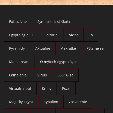
Exkluzívne
Symbolistická škola
Egyptológia SK
Editorial
Video
TV
Pyramídy
Aktuálne
V skratke
Pýtame sa
Mainstream
O mýtoch egyptológie
Odhalenie
Sírius
360° Gíza
Virtuálna púť
Knihy
Pozri
Magický Egypt
Kybalion
Zasvätenie