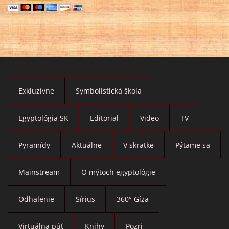
Exkluzívne
Symbolistická škola
Egyptológia SK
Editorial
Video
TV
Pyramídy
Aktuálne
V skratke
Pýtame sa
Mainstream
O mýtoch egyptológie
Odhalenie
Sírius
360° Gíza
Virtuálna púť
Knihy
Pozri