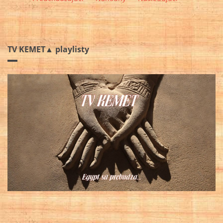
TV KEMET▲ playlisty