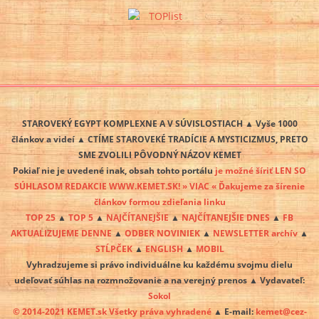
STAROVEKÝ EGYPT KOMPLEXNE A V SÚVISLOSTIACH ▲ Vyše 1000
článkov a videí ▲ CTÍME STAROVEKÉ TRADÍCIE A MYSTICIZMUS, PRETO
SME ZVOLILI PÔVODNÝ NÁZOV KEMET
Pokiaľ nie je uvedené inak, obsah tohto portálu
je možné šíriť LEN SO
SÚHLASOM REDAKCIE WWW.KEMET.SK! » VIAC « Ďakujeme za šírenie
článkov formou zdieľania linku
TOP 25
▲
TOP 5
▲
NAJČÍTANEJŠIE
▲
NAJČÍTANEJŠIE DNES
▲
FB
AKTUALIZUJEME DENNE
▲
ODBER NOVINIEK
▲
NEWSLETTER archív
▲
STĹPČEK
▲
ENGLISH
▲
MOBIL
Vyhradzujeme si právo individuálne ku každému svojmu dielu
udeľovať súhlas na rozmnožovanie a na verejný prenos ▲ Vydavateľ:
Sokol
© 2014-2021 KEMET.sk Všetky práva vyhradené
▲ E-mail:
kemet@cez-