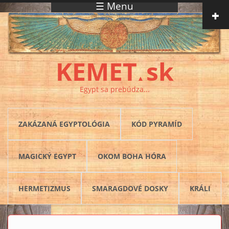
☰ Menu
Skočiť na hlavný obsah
KEMET
sk
▲
Egypt sa prebúdza...
ZAKÁZANÁ EGYPTOLÓGIA
KÓD PYRAMÍD
MAGICKÝ EGYPT
OKOM BOHA HÓRA
HERMETIZMUS
SMARAGDOVÉ DOSKY
KRÁLI