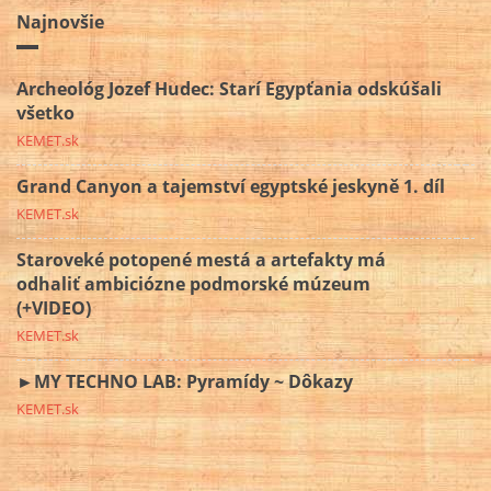
Najnovšie
Archeológ Jozef Hudec: Starí Egypťania odskúšali
všetko
KEMET.sk
Grand Canyon a tajemství egyptské jeskyně 1. díl
KEMET.sk
Staroveké potopené mestá a artefakty má
odhaliť ambiciózne podmorské múzeum
(+VIDEO)
KEMET.sk
►MY TECHNO LAB: Pyramídy ~ Dôkazy
KEMET.sk