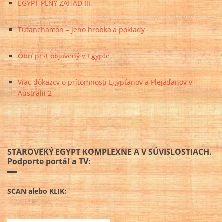
EGYPT PLNÝ ZÁHAD III.
Tutanchamon – jeho hrobka a poklady
Obrí prst objavený v Egypte
Viac dôkazov o prítomnosti Egypťanov a Plejáďanov v
Austrálii 2
STAROVEKÝ EGYPT KOMPLEXNE A V SÚVISLOSTIACH.
Podporte portál a TV:
SCAN alebo KLIK: