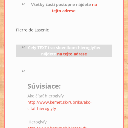
Všetky časti postupne nájdete
na
tejto adrese
.
Pierre de Lasenic
Celý TEXT i so slovníkom hieroglyfov
nájdete
na tejto adrese
Súvisiace:
Ako čítať hieroglyfy
http://www.kemet.sk/rubrika/ako-
citat-hieroglyfy
Hieroglyfy