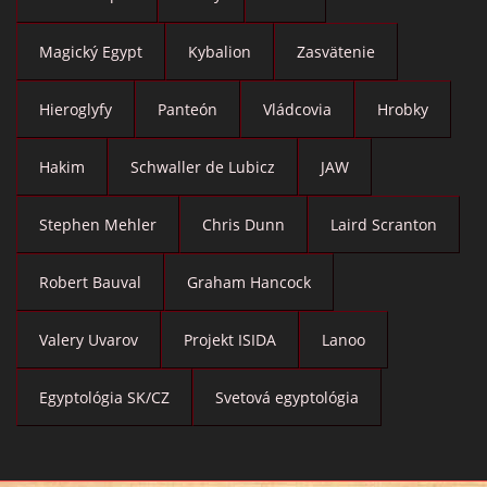
Magický Egypt
Kybalion
Zasvätenie
Hieroglyfy
Panteón
Vládcovia
Hrobky
Hakim
Schwaller de Lubicz
JAW
Stephen Mehler
Chris Dunn
Laird Scranton
Robert Bauval
Graham Hancock
Valery Uvarov
Projekt ISIDA
Lanoo
Egyptológia SK/CZ
Svetová egyptológia