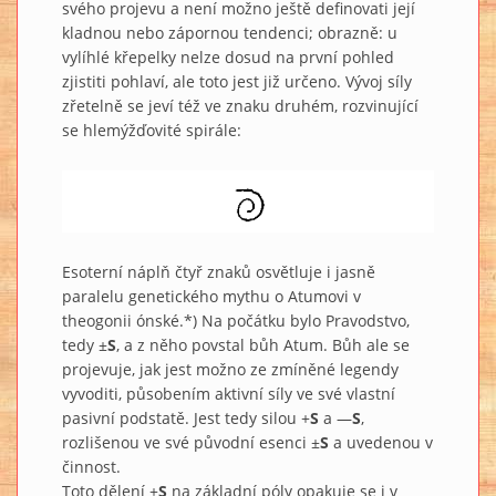
svého projevu a není možno ještě definovati její
kladnou nebo zápornou tendenci; obrazně: u
vylíhlé křepelky nelze dosud na první pohled
zjistiti pohlaví, ale toto jest již určeno. Vývoj síly
zřetelně se jeví též ve znaku druhém, rozvinující
se hlemýžďovité spirále:
Esoterní náplň čtyř znaků osvětluje i jasně
paralelu genetického mythu o Atumovi v
theogonii ónské.*) Na počátku bylo Pravodstvo,
tedy ±
S
, a z něho povstal bůh Atum. Bůh ale se
projevuje, jak jest možno ze zmíněné legendy
vyvoditi, působením aktivní síly ve své vlastní
pasivní podstatě. Jest tedy silou +
S
a —
S
,
rozlišenou ve své původní esenci ±
S
a uvedenou v
činnost.
Toto dělení ±
S
na základní póly opakuje se i v