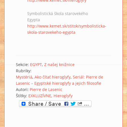
http://www.kemet.sk/hieroglyfy
Symbolistická škola starovekého
Egypta
http://www.kemet.sk/stitok/symbolisticka-
skola-starovekeho-egypta
Sekcie:
EGYPT
Z našej knižnice
Rubriky:
Mystériá
Ako čítať hieroglyfy
Seriál: Pierre de
Lasenic – Egyptské hieroglyfy a jejich filosofie
Autori:
Pierre de Lasenic
Štítky:
EXKLUZÍVNE
Hieroglyfy