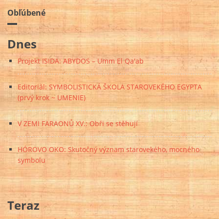
Obľúbené
Dnes
Projekt ISIDA: ABYDOS – Umm El Qa'ab
Editoriál: SYMBOLISTICKÁ ŠKOLA STAROVEKÉHO EGYPTA
(prvý krok ~ UMENIE)
V ZEMI FARAONŮ XV.: Obři se stěhují
HÓROVO OKO: Skutočný význam starovekého, mocného
symbolu
Teraz