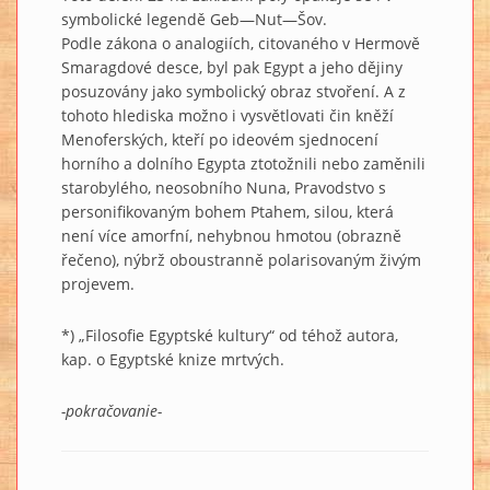
symbolické legendě Geb—Nut—Šov.
Podle zákona o analogiích, citovaného v Hermově
Smaragdové desce, byl pak Egypt a jeho dějiny
posuzovány jako symbolický obraz stvoření. A z
tohoto hlediska možno i vysvětlovati čin kněží
Menoferských, kteří po ideovém sjednocení
horního a dolního Egypta ztotožnili nebo zaměnili
starobylého, neosobního Nuna, Pravodstvo s
personifikovaným bohem Ptahem, silou, která
není více amorfní, nehybnou hmotou (obrazně
řečeno), nýbrž oboustranně polarisovaným živým
projevem.
*) „Filosofie Egyptské kultury“ od téhož autora,
kap. o Egyptské knize mrtvých.
-pokračovanie-